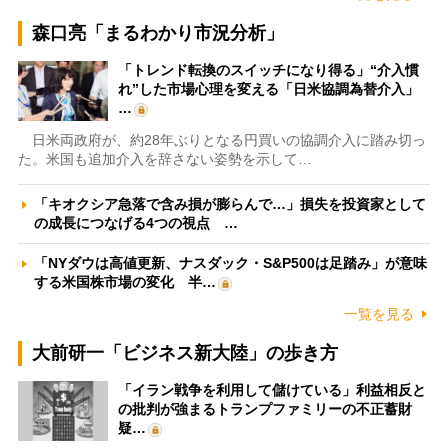
森口亮「まるわかり市況分析」
「トレンド転換のスイッチになり得る」“介入慣
れ”した市場心理を変える「日米協調為替介入」
…
日米両政府が、約28年ぶりとなる円買いの協調介入に踏み切っ
た。米国も追加介入を辞さない姿勢を示して…
「キオクシア急落で含み損が膨らんで…」損失を投資家として
の成長につなげる4つの視点 …
「NYダウは高値更新、ナスダック・S&P500は足踏み」が意味
する米国株市場の変化 半…
一覧を見る
大前研一「ビジネス新大陸」の歩き方
「イラン戦争を利用して儲けている」利益相反と
の批判が強まるトランプファミリーの不正蓄財
疑…