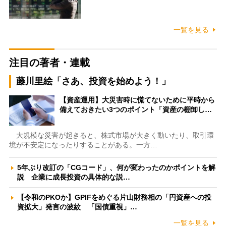
一覧を見る
注目の著者・連載
藤川里絵「さあ、投資を始めよう！」
【資産運用】大災害時に慌てないために平時から
備えておきたい3つのポイント「資産の棚卸し…
大規模な災害が起きると、株式市場が大きく動いたり、取引環
境が不安定になったりすることがある。一方…
5年ぶり改訂の「CGコード」、何が変わったのかポイントを解
説 企業に成長投資の具体的な説…
【令和のPKOか】GPIFをめぐる片山財務相の「円資産への投
資拡大」発言の波紋 「国債重視」…
一覧を見る