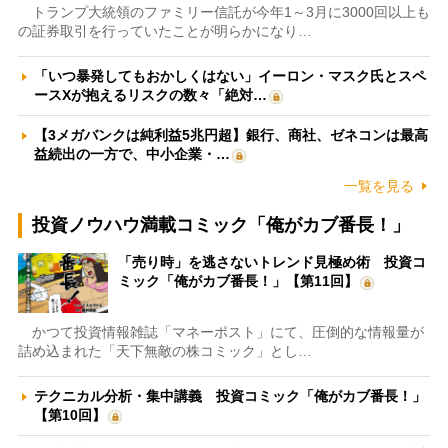
トランプ大統領のファミリー信託が今年1～3月に3000回以上も
の証券取引を行っていたことが明らかになり…
「いつ暴発してもおかしくはない」イーロン・マスク氏とスペ
ースXが抱えるリスクの数々「絶対…
【3メガバンクは純利益5兆円超】銀行、商社、ゼネコンは最高
益続出の一方で、中小企業・…
一覧を見る
投資ノウハウ満載コミック「俺がカブ番長！」
「売り時」を逃さないトレンド見極め術 投資コ
ミック「俺がカブ番長！」【第11回】
かつて投資情報雑誌「マネーポスト」にて、圧倒的な情報量が
詰め込まれた「天下無敵の株コミック」とし…
テクニカル分析・集中講義 投資コミック「俺がカブ番長！」
【第10回】