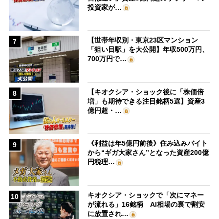
投資家が…
【世帯年収別・東京23区マンション
7
「狙い目駅」を大公開】年収500万円、
700万円で…
【キオクシア・ショック後に「株価倍
8
増」も期待できる注目銘柄5選】資産3
億円超・…
《利益は年5億円前後》住み込みバイト
9
から“ギガ大家さん”となった資産200億
円税理…
キオクシア・ショックで「次にマネー
10
が流れる」16銘柄 AI相場の裏で割安
に放置され…