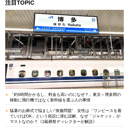
注目TOPIC
「約5時間かかるし、料金も高いのになぜ？」東京～博多間の
移動に飛行機ではなく新幹線を選ぶ人の事情
猛暑のお葬式で悩ましい“喪服問題” 女性は「ワンピースを着
ていけばOK」という俗説に潜む誤解、なぜ「ジャケット」が
マストなのか？《1級葬祭ディレクターが解説》