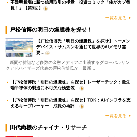
不透明相場に勝つ信用取引の極意 投資コミック「俺がカブ番
長！」【第9回】
一覧を見る
戸松信博の明日の爆騰株を探せ！
【戸松信博氏「明日の爆騰株」を探せ】トーメン
デバイス：サムスンを通じて世界のAIメモリ需
要…
新聞や雑誌など多数の金融メディアに出演するグローバルリン
クアドバイザーズ代表の戸松信博氏が、最新…
【戸松信博氏「明日の爆騰株」を探せ】レーザーテック：最先
端半導体の製造に不可欠な検査装…
【戸松信博氏「明日の爆騰株」を探せ】TDK：AIインフラを支
えるキープレーヤー 成長の再評…
一覧を見る
田代尚機のチャイナ・リサーチ