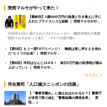
突然マルサがやって来た！
【最終回】1億6000万円の負債と引き換えに手に
入れたプライスレスな経験 ｜ 突然マルサがや…
2009年12月に発行された元FXトレーダー・磯貝清明氏の著書
『突然マルサがやって来た！～FXで10億円稼い…
【第9回】もう一度FXでリベンジ！ 種銭は差し押さえを免れ
た”ヒミツのお金” ｜ 突然マルサ…
【第8回】年利はなんと14.6％！ 毎日5万円超の延滞税が積み
上がっていく ｜ 突然マルサ…
一覧を見る
河合雅司「人口減少ニッポンの活路」
【「警察官離れ」に歯止めはかかるか？】警察庁
が本気で取り組む「警察組織の構造改革」 実
現…