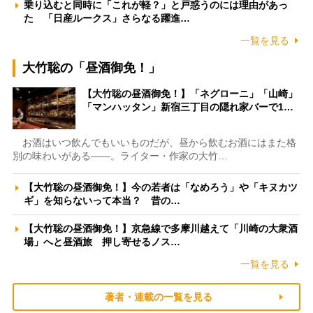
乗り込むと同時に「これが軽？」と戸惑うのには理由があっ
た 「日産ルークス」さらなる躍進…
一覧を見る
大竹聡の「昼酒御免！」
【大竹聡の昼酒御免！】「ネグローニ」「山崎」
「マンハッタン」新宿三丁目の隠れ家バーで1…
お酒はいつ飲んでもいいものだが、昼から飲むお酒にはまた格
別の味わいがある――。ライター・作家の大竹…
【大竹聡の昼酒御免！】今の若者は「なめろう」や「キヌカツ
ギ」を知らないって本当？ 昔の…
【大竹聡の昼酒御免！】京急線で多摩川越えて「川崎の大衆酒
場」へと昼酒旅 押し寄せるノス…
一覧を見る
著者・連載の一覧を見る