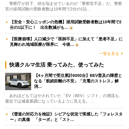
警察庁が目下、頭を悩ませているのが「警察官不足」だ。警察
官の採用試験の受験者数は10年間で2分の1以…
【安全・安心ニッポンの危機】採用試験受験者数は10年間で2
分の1以下に！ 出生数減がも…
【医療崩壊】人口減少で「医師不足」に加えて「患者不足」に
見舞われ地域医療が限界に 今後…
一覧を見る
快適クルマ生活 乗ってみた、使ってみた
【4ヶ月間で受注累計6000台】BEV普及の障壁と
なる「航続距離の不安」「充電のストレス」解
消…
あれほどもてはやされていた「EV（BEV）シフト」の潮流も、
最近では減速基調になっているように見える。…
《雪道の対応力を検証》シビアな状況で実感した「フォレスタ
ー」の真価 「ターボ」と「スト…