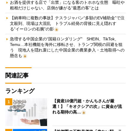
お酒を提供する店で「出禁」になる客のトホホな生態 嘔吐や
粗相だけじゃない、店側が嫌がる“最悪の客”とは
【納車時に複数の事故】テスラジャパン“多額のEV補助金”で注
文殺到、現場は大混乱 トラブル続発の背後に見え隠れす
る“イーロンの右腕”の影
急増する中国企業の“国籍ロンダリング” SHEIN、TikTok、
Temu…本社機能を海外に移転させ、トランプ関税の回避を狙
う 現地人を隠れ蓑にした中国企業の農業参入・土地取得への
懸念も
関連記事
ランキング
【資産10億円超・かんちさんが厳
1
選！】「キオクシアの次」に資金が流
れる期待の高…