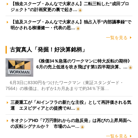
【独走スクープ・みんなで大家さん】二転三転した“成田プロ
ジェクト”の計画変更の裏で起き…
【追及スクープ・みんなで大家さん】独占入手“内部議事録”で
明かされる柳瀬健一・代表の思…
一覧を見る
古賀真人「発掘！好決算銘柄」
《株価34％急落のワークマンに特大反転の期待》
6月の売上低迷を吹き飛ばす第1四半期決算、…
6月3日に8330円をつけたワークマン（東証スタンダード・
7564）の株価は、わずか1カ月あまりで約34％下落…
三菱重工が「AIインフラの新たな主役」として再評価される気
運 エヌビディアとの提携でAI…
キオクシアHD「7万円割れからの急反発」は再びの上昇局面へ
の反転シグナルか？ 市場のムー…
一覧を見る