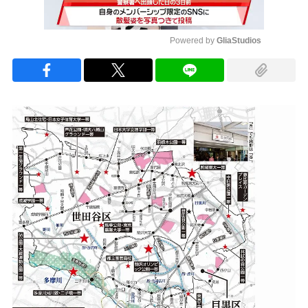
Powered by 
GliaStudios
Mute