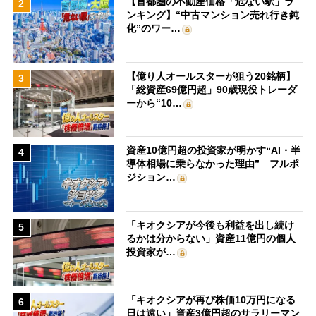
【首都圏の不動産価格「危ない駅」ラ
2
ンキング】“中古マンション売れ行き鈍
化”のワー…
【億り人オールスターが狙う20銘柄】
3
「総資産69億円超」90歳現役トレーダ
ーから“10…
資産10億円超の投資家が明かす“AI・半
4
導体相場に乗らなかった理由” フルポ
ジション…
「キオクシアが今後も利益を出し続け
5
るかは分からない」資産11億円の個人
投資家が…
「キオクシアが再び株価10万円になる
6
日は遠い」資産3億円超のサラリーマン