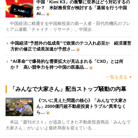
中国「Kimi K3」の衝撃に世界はどう対応するの
か？ 米財務長官が検討する「蒸留を行う中国
AI…
中国経済に精通する中国株投資の第一人者・田代尚機氏のプレ
ミアム連載「チャイナ・リサーチ」。中国企…
中国経済“予想外の低成長”で政策のテコ入れ必至か 経済運営
方針の修正で成長加速が予想さ…
“AI革命”で爆発的な需要拡大が見込まれる「CXO」とは何
か？ 高い競争力を持つ中国の医薬品…
一覧を見る
「みんなで大家さん」配当ストップ騒動の内幕
《ついに見えた問題の核心》「みんなで大家さ
ん」2000億円超不動産投資トラブル“異常なく
ら…
本誌『週刊ポスト』が追及してきた不動産投資商品「みんなで
大家さん」がいよいよ最終局面を迎えている…