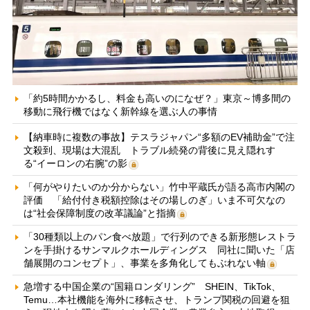
「約5時間かかるし、料金も高いのになぜ？」東京～博多間の
移動に飛行機ではなく新幹線を選ぶ人の事情
【納車時に複数の事故】テスラジャパン“多額のEV補助金”で注
文殺到、現場は大混乱 トラブル続発の背後に見え隠れす
る“イーロンの右腕”の影
「何がやりたいのか分からない」竹中平蔵氏が語る高市内閣の
評価 「給付付き税額控除はその場しのぎ」いま不可欠なの
は“社会保障制度の改革議論”と指摘
「30種類以上のパン食べ放題」で行列のできる新形態レストラ
ンを手掛けるサンマルクホールディングス 同社に聞いた「店
舗展開のコンセプト」、事業を多角化してもぶれない軸
急増する中国企業の“国籍ロンダリング” SHEIN、TikTok、
Temu…本社機能を海外に移転させ、トランプ関税の回避を狙