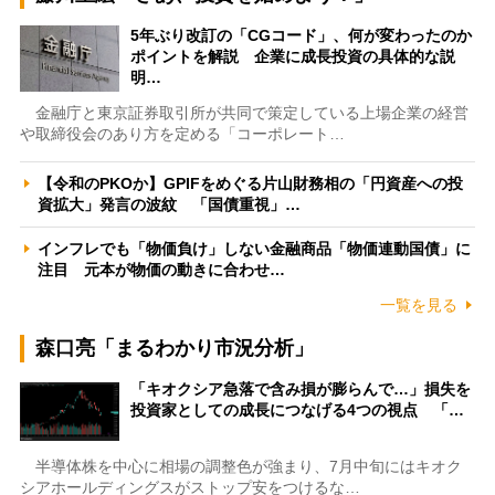
5年ぶり改訂の「CGコード」、何が変わったのか
ポイントを解説 企業に成長投資の具体的な説
明…
金融庁と東京証券取引所が共同で策定している上場企業の経営
や取締役会のあり方を定める「コーポレート…
【令和のPKOか】GPIFをめぐる片山財務相の「円資産への投
資拡大」発言の波紋 「国債重視」…
インフレでも「物価負け」しない金融商品「物価連動国債」に
注目 元本が物価の動きに合わせ…
一覧を見る
森口亮「まるわかり市況分析」
「キオクシア急落で含み損が膨らんで…」損失を
投資家としての成長につなげる4つの視点 「…
半導体株を中心に相場の調整色が強まり、7月中旬にはキオク
シアホールディングスがストップ安をつけるな…