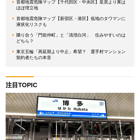
首都地震危険マップ【千代田区・中央区】皇居より東は
ほぼ埋立地
首都地震危険マップ【新宿区・港区】低地のタワマンに
液状化リスクも
隣り合う「門前仲町」と「清澄白河」 住みやすいのは
どちら？
東京五輪「再延期より中止」希望？ 選手村マンション
契約者たちの本音
注目TOPIC