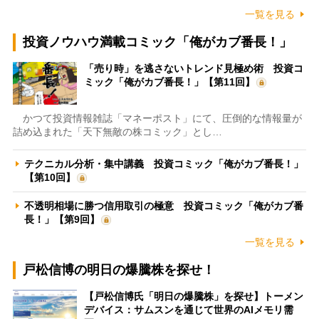
一覧を見る
投資ノウハウ満載コミック「俺がカブ番長！」
「売り時」を逃さないトレンド見極め術 投資コ
ミック「俺がカブ番長！」【第11回】
かつて投資情報雑誌「マネーポスト」にて、圧倒的な情報量が
詰め込まれた「天下無敵の株コミック」とし…
テクニカル分析・集中講義 投資コミック「俺がカブ番長！」
【第10回】
不透明相場に勝つ信用取引の極意 投資コミック「俺がカブ番
長！」【第9回】
一覧を見る
戸松信博の明日の爆騰株を探せ！
【戸松信博氏「明日の爆騰株」を探せ】トーメン
デバイス：サムスンを通じて世界のAIメモリ需