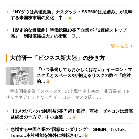
「NYダウは高値更新、ナスダック・S&P500は足踏み」が意味
する米国株市場の変化 半…
【歴史的な爆騰劇】時価総額10兆円企業が「2連続ストップ
高」「制限値幅拡大」の衝撃 フ…
一覧を見る
大前研一「ビジネス新大陸」の歩き方
「いつ暴発してもおかしくはない」イーロン・マ
スク氏とスペースXが抱えるリスクの数々「絶対
的…
宇宙開発企業「スペースX」の上場で史上初の「兆万長者（ト
リリオネア）」となったイーロン・マスク氏。…
【3メガバンクは純利益5兆円超】銀行、商社、ゼネコンは最高
益続出の一方で、中小企業・…
急増する中国企業の“国籍ロンダリング” SHEIN、TikTok、
Temu…本社機能を海外に移転させ…