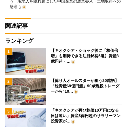
う 現地人を隠れ蓑にした中国企業の農業参入・土地取得への
懸念も
関連記事
ランキング
【キオクシア・ショック後に「株価倍
1
増」も期待できる注目銘柄5選】資産3
億円超・…
【億り人オールスターが狙う20銘柄】
2
「総資産69億円超」90歳現役トレーダ
ーから“10…
「キオクシアが再び株価10万円になる
3
日は遠い」資産3億円超のサラリーマン
投資家が…