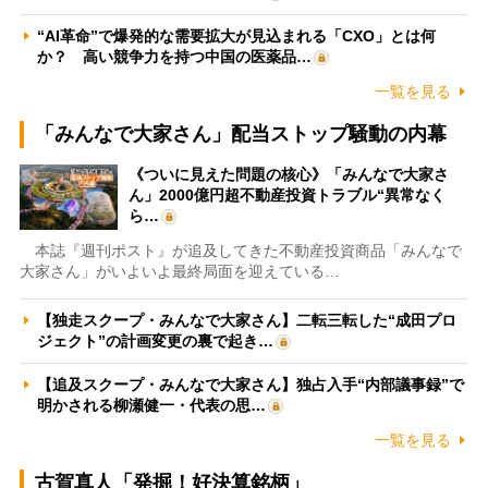
“AI革命”で爆発的な需要拡大が見込まれる「CXO」とは何
か？ 高い競争力を持つ中国の医薬品…
一覧を見る
「みんなで大家さん」配当ストップ騒動の内幕
《ついに見えた問題の核心》「みんなで大家さ
ん」2000億円超不動産投資トラブル“異常なく
ら…
本誌『週刊ポスト』が追及してきた不動産投資商品「みんなで
大家さん」がいよいよ最終局面を迎えている…
【独走スクープ・みんなで大家さん】二転三転した“成田プロ
ジェクト”の計画変更の裏で起き…
【追及スクープ・みんなで大家さん】独占入手“内部議事録”で
明かされる柳瀬健一・代表の思…
一覧を見る
古賀真人「発掘！好決算銘柄」