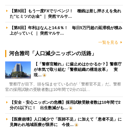
【第9回】もう一度FXでリベンジ！ 種銭は差し押さえを免れ
た”ヒミツのお金” ｜ 突然マルサ…
【第8回】年利はなんと14.6％！ 毎日5万円超の延滞税が積み
上がっていく ｜ 突然マルサ…
一覧を見る
河合雅司「人口減少ニッポンの活路」
【「警察官離れ」に歯止めはかかるか？】警察庁
が本気で取り組む「警察組織の構造改革」 実
現…
警察庁が目下、頭を悩ませているのが「警察官不足」だ。警察
官の採用試験の受験者数は10年間で2分の1以…
【安全・安心ニッポンの危機】採用試験受験者数は10年間で2
分の1以下に！ 出生数減がも…
【医療崩壊】人口減少で「医師不足」に加えて「患者不足」に
見舞われ地域医療が限界に 今後…