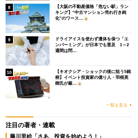
【大阪の不動産価格「危ない駅」ラン
8
キング】“中古マンション売れ行き鈍
化”のワース…
ドライアイスを使わず遺体を保つ「エ
9
ンバーミング」が日本でも普及 1～2
週間は問…
【キオクシア・ショックの後に狙う5銘
10
柄】イベント投資家の億り人・羽根英
樹氏が厳…
一覧を見る
注目の著者・連載
藤川里絵「さあ、投資を始めよう！」