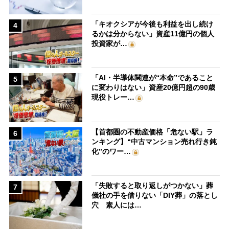
「キオクシアが今後も利益を出し続け
4
るかは分からない」資産11億円の個人
投資家が…
「AI・半導体関連が“本命”であること
5
に変わりはない」資産20億円超の90歳
現役トレー…
【首都圏の不動産価格「危ない駅」ラ
6
ンキング】“中古マンション売れ行き鈍
化”のワー…
「失敗すると取り返しがつかない」葬
7
儀社の手を借りない「DIY葬」の落とし
穴 素人には…