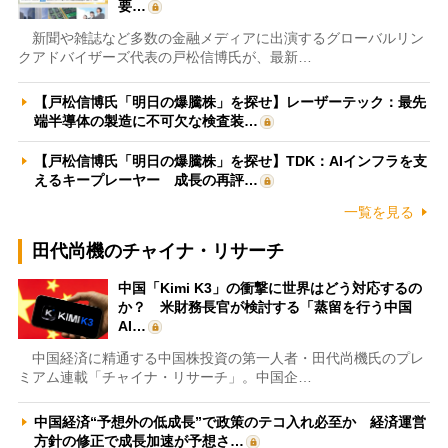
要…
新聞や雑誌など多数の金融メディアに出演するグローバルリン
クアドバイザーズ代表の戸松信博氏が、最新…
【戸松信博氏「明日の爆騰株」を探せ】レーザーテック：最先
端半導体の製造に不可欠な検査装…
【戸松信博氏「明日の爆騰株」を探せ】TDK：AIインフラを支
えるキープレーヤー 成長の再評…
一覧を見る
田代尚機のチャイナ・リサーチ
中国「Kimi K3」の衝撃に世界はどう対応するの
か？ 米財務長官が検討する「蒸留を行う中国
AI…
中国経済に精通する中国株投資の第一人者・田代尚機氏のプレ
ミアム連載「チャイナ・リサーチ」。中国企…
中国経済“予想外の低成長”で政策のテコ入れ必至か 経済運営
方針の修正で成長加速が予想さ…