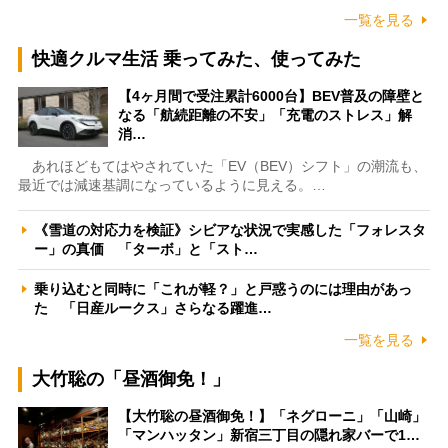
一覧を見る
快適クルマ生活 乗ってみた、使ってみた
【4ヶ月間で受注累計6000台】BEV普及の障壁と
なる「航続距離の不安」「充電のストレス」解
消…
あれほどもてはやされていた「EV（BEV）シフト」の潮流も、
最近では減速基調になっているように見える。…
《雪道の対応力を検証》シビアな状況で実感した「フォレスタ
ー」の真価 「ターボ」と「スト…
乗り込むと同時に「これが軽？」と戸惑うのには理由があっ
た 「日産ルークス」さらなる躍進…
一覧を見る
大竹聡の「昼酒御免！」
【大竹聡の昼酒御免！】「ネグローニ」「山崎」
「マンハッタン」新宿三丁目の隠れ家バーで1…