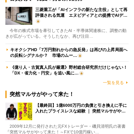
三菱重工が「AIインフラの新たな主役」として再
評価される気運 エヌビディアとの提携でAIデ…
今年の株式市場を牽引してきたAI・半導体関連株に、調整の動
きが広がっている。そうしたなか、再び注目…
キオクシアHD「7万円割れからの急反発」は再びの上昇局面へ
の反転シグナルか？ 市場のムー…
《億り人・古賀真人氏が厳選》野村総合研究所だけじゃない！
「DX・省力化・円安」を追い風に…
一覧を見る
突然マルサがやって来た！
【最終回】1億6000万円の負債と引き換えに手に
入れたプライスレスな経験 ｜ 突然マルサがや…
2009年12月に発行された元FXトレーダー・磯貝清明氏の著書
『突然マルサがやって来た！～FXで10億円稼い…