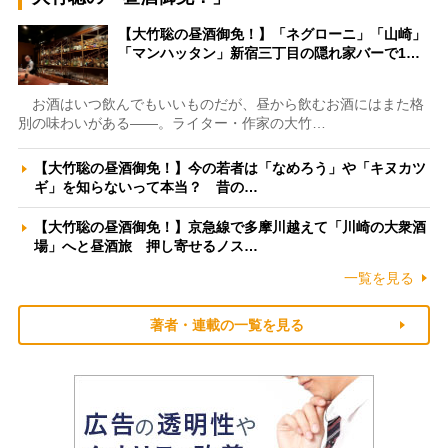
【大竹聡の昼酒御免！】「ネグローニ」「山崎」
「マンハッタン」新宿三丁目の隠れ家バーで1…
お酒はいつ飲んでもいいものだが、昼から飲むお酒にはまた格
別の味わいがある――。ライター・作家の大竹…
【大竹聡の昼酒御免！】今の若者は「なめろう」や「キヌカツ
ギ」を知らないって本当？ 昔の…
【大竹聡の昼酒御免！】京急線で多摩川越えて「川崎の大衆酒
場」へと昼酒旅 押し寄せるノス…
一覧を見る
著者・連載の一覧を見る