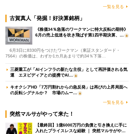
一覧を見る
古賀真人「発掘！好決算銘柄」
《株価34％急落のワークマンに特大反転の期待》
6月の売上低迷を吹き飛ばす第1四半期決算、…
6月3日に8330円をつけたワークマン（東証スタンダード・
7564）の株価は、わずか1カ月あまりで約34％下落…
三菱重工が「AIインフラの新たな主役」として再評価される気
運 エヌビディアとの提携でAI…
キオクシアHD「7万円割れからの急反発」は再びの上昇局面へ
の反転シグナルか？ 市場のムー…
一覧を見る
突然マルサがやって来た！
【最終回】1億6000万円の負債と引き換えに手に
入れたプライスレスな経験 ｜ 突然マルサがや…