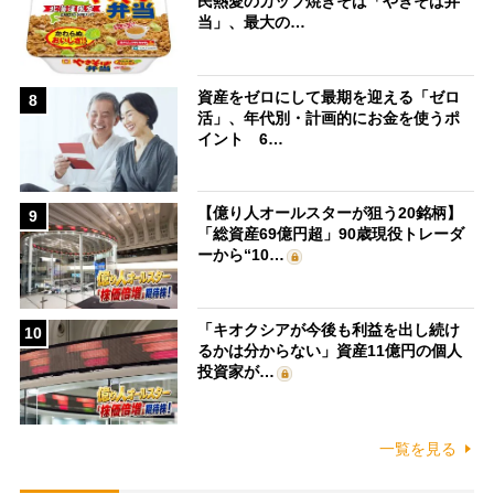
民熱愛のカップ焼きそば「やきそば弁
当」、最大の…
資産をゼロにして最期を迎える「ゼロ
8
活」、年代別・計画的にお金を使うポ
イント 6…
【億り人オールスターが狙う20銘柄】
9
「総資産69億円超」90歳現役トレーダ
ーから“10…
「キオクシアが今後も利益を出し続け
10
るかは分からない」資産11億円の個人
投資家が…
一覧を見る