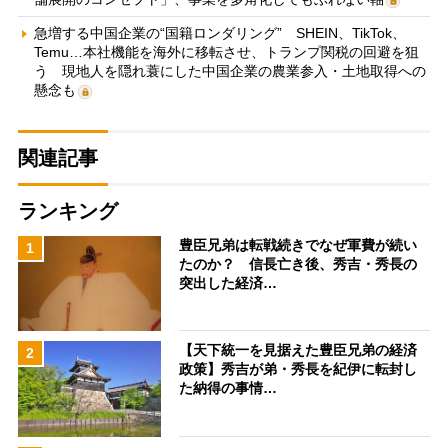
急増する中国企業の“国籍ロンダリング” SHEIN、TikTok、
Temu…本社機能を海外に移転させ、トランプ関税の回避を狙
う 現地人を隠れ蓑にした中国企業の農業参入・土地取得への
懸念も
関連記事
ランキング
豊臣兄弟は転戦続きでなぜ軍費が続い
1
たのか？ 信長亡き後、秀吉・秀長の
突出した経済…
【天下統一を見据えた豊臣兄弟の経済
2
政策】秀吉が弟・秀長を紀伊に転封し
た納得の事情…