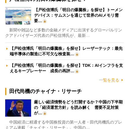
【戸松信博氏「明日の爆騰株」を探せ】トーメン
デバイス：サムスンを通じて世界のAIメモリ需
要…
新聞や雑誌など多数の金融メディアに出演するグローバルリン
クアドバイザーズ代表の戸松信博氏が、最新…
【戸松信博氏「明日の爆騰株」を探せ】レーザーテック：最先
端半導体の製造に不可欠な検査装…
【戸松信博氏「明日の爆騰株」を探せ】TDK：AIインフラを支
えるキープレーヤー 成長の再評…
一覧を見る
田代尚機のチャイナ・リサーチ
厳しい経済情勢をどう打開するか？中国の下半期
の「経済運営方針」を読み解く 需要不足対策
が…
中国経済に精通する中国株投資の第一人者・田代尚機氏のプレ
ミアム連載「チャイナ・リサーチ」。中国の…