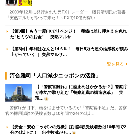
2009年12月に発行された元FXトレーダー・磯貝清明氏の著書
『突然マルサがやって来た！～FXで10億円稼い…
【第9回】もう一度FXでリベンジ！ 種銭は差し押さえを免れ
た”ヒミツのお金” ｜ 突然マルサ…
【第8回】年利はなんと14.6％！ 毎日5万円超の延滞税が積み
上がっていく ｜ 突然マルサ…
一覧を見る
河合雅司「人口減少ニッポンの活路」
【「警察官離れ」に歯止めはかかるか？】警察庁
が本気で取り組む「警察組織の構造改革」 実
現…
警察庁が目下、頭を悩ませているのが「警察官不足」だ。警察
官の採用試験の受験者数は10年間で2分の1以…
【安全・安心ニッポンの危機】採用試験受験者数は10年間で2
分の1以下に！ 出生数減がも…