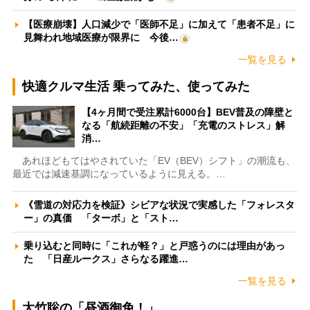
【医療崩壊】人口減少で「医師不足」に加えて「患者不足」に
見舞われ地域医療が限界に 今後…
一覧を見る
快適クルマ生活 乗ってみた、使ってみた
【4ヶ月間で受注累計6000台】BEV普及の障壁と
なる「航続距離の不安」「充電のストレス」解
消…
あれほどもてはやされていた「EV（BEV）シフト」の潮流も、
最近では減速基調になっているように見える。…
《雪道の対応力を検証》シビアな状況で実感した「フォレスタ
ー」の真価 「ターボ」と「スト…
乗り込むと同時に「これが軽？」と戸惑うのには理由があっ
た 「日産ルークス」さらなる躍進…
一覧を見る
大竹聡の「昼酒御免！」