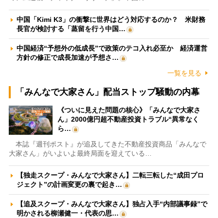
中国「Kimi K3」の衝撃に世界はどう対応するのか？ 米財務
長官が検討する「蒸留を行う中国…
中国経済“予想外の低成長”で政策のテコ入れ必至か 経済運営
方針の修正で成長加速が予想さ…
一覧を見る
「みんなで大家さん」配当ストップ騒動の内幕
《ついに見えた問題の核心》「みんなで大家さ
ん」2000億円超不動産投資トラブル“異常なく
ら…
本誌『週刊ポスト』が追及してきた不動産投資商品「みんなで
大家さん」がいよいよ最終局面を迎えている…
【独走スクープ・みんなで大家さん】二転三転した“成田プロ
ジェクト”の計画変更の裏で起き…
【追及スクープ・みんなで大家さん】独占入手“内部議事録”で
明かされる柳瀬健一・代表の思…