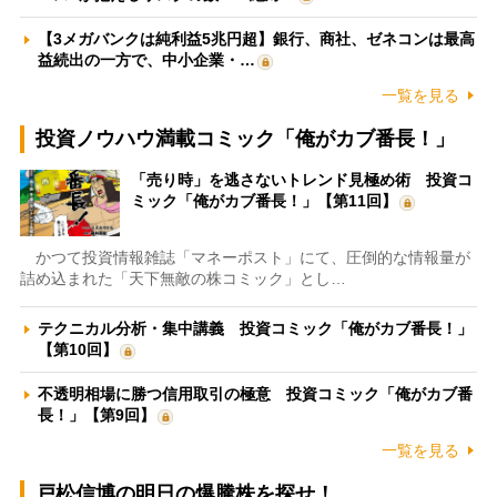
【3メガバンクは純利益5兆円超】銀行、商社、ゼネコンは最高
益続出の一方で、中小企業・…
一覧を見る
投資ノウハウ満載コミック「俺がカブ番長！」
「売り時」を逃さないトレンド見極め術 投資コ
ミック「俺がカブ番長！」【第11回】
かつて投資情報雑誌「マネーポスト」にて、圧倒的な情報量が
詰め込まれた「天下無敵の株コミック」とし…
テクニカル分析・集中講義 投資コミック「俺がカブ番長！」
【第10回】
不透明相場に勝つ信用取引の極意 投資コミック「俺がカブ番
長！」【第9回】
一覧を見る
戸松信博の明日の爆騰株を探せ！