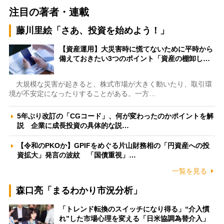
注目の著者・連載
藤川里絵「さあ、投資を始めよう！」
【資産運用】大災害時に慌てないために平時から
備えておきたい3つのポイント「資産の棚卸し…
大規模な災害が起きると、株式市場が大きく動いたり、取引環
境が不安定になったりすることがある。一方…
5年ぶり改訂の「CGコード」、何が変わったのかポイントを解
説 企業に成長投資の具体的な説…
【令和のPKOか】GPIFをめぐる片山財務相の「円資産への投
資拡大」発言の波紋 「国債重視」…
一覧を見る
森口亮「まるわかり市況分析」
「トレンド転換のスイッチになり得る」“介入慣
れ”した市場心理を変える「日米協調為替介入」