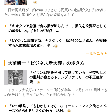
…
日米両政府が、約28年ぶりとなる円買いの協調介入に踏み切っ
た。米国も追加介入を辞さない姿勢を示して…
「キオクシア急落で含み損が膨らんで…」損失を投資家として
の成長につなげる4つの視点 …
「NYダウは高値更新、ナスダック・S&P500は足踏み」が意味
する米国株市場の変化 半…
一覧を見る
大前研一「ビジネス新大陸」の歩き方
「イラン戦争を利用して儲けている」利益相反と
の批判が強まるトランプファミリーの不正蓄財
疑…
トランプ大統領のファミリー信託が今年1～3月に3000回以上も
の証券取引を行っていたことが明らかになり…
「いつ暴発してもおかしくはない」イーロン・マスク氏とスペ
ースXが抱えるリスクの数々「絶対…