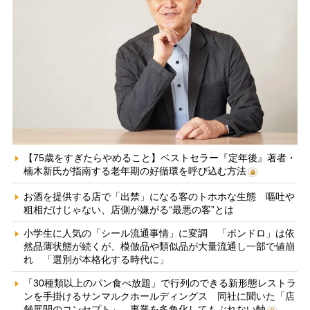
【75歳をすぎたらやめること】ベストセラー『定年後』著者・
楠木新氏が指南する老年期の好循環を呼び込む方法
お酒を提供する店で「出禁」になる客のトホホな生態 嘔吐や
粗相だけじゃない、店側が嫌がる“最悪の客”とは
小学生に人気の「シール流通事情」に変調 「ボンドロ」は依
然品薄状態が続くが、模倣品や類似品が大量流通し一部で値崩
れ 「選別が本格化する時代に」
「30種類以上のパン食べ放題」で行列のできる新形態レストラ
ンを手掛けるサンマルクホールディングス 同社に聞いた「店
舗展開のコンセプト」、事業を多角化してもぶれない軸