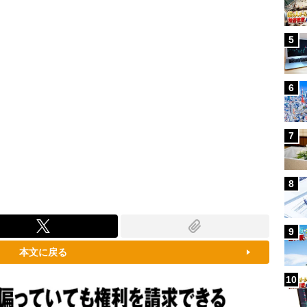
5
6
7
8
9
本文に戻る
10