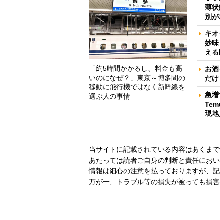
薄状
別が
キオ
妙味
える
「約5時間かかるし、料金も高
お酒
いのになぜ？」東京～博多間の
だけ
移動に飛行機ではなく新幹線を
急増
選ぶ人の事情
Te
現地
当サイトに記載されている内容はあくまで
あたっては読者ご自身の判断と責任におい
情報は細心の注意を払っておりますが、記
万が一、トラブル等の損失が被っても損害