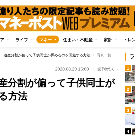
ア
ライフ
マネー
住まい・不動産
家計
トレ
 遺産分割が偏って子供同士が揉めるのを回避する方法
写真一覧
ラ
1
2020.08.29 15:00
週刊ポスト
産分割が偏って子供同士が
2
る方法
3
Loaded
:
100.00%
4