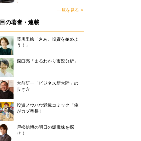
一覧を見る
目の著者・連載
藤川里絵「さあ、投資を始めよ
う！」
森口亮「まるわかり市況分析」
大前研一「ビジネス新大陸」の
歩き方
投資ノウハウ満載コミック「俺
がカブ番長！」
戸松信博の明日の爆騰株を探
せ！