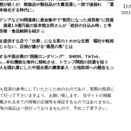
態が続くが、模倣品や類似品が大量流通し一部で値崩れ 「選
【お
本格化する時代に」
202
クシアなどAI関連株に資金集中で“割安になった成長株”に投資
 資産1.5億円超の坂本慎太郎さんが「絶好の仕込み時」と考
防衛・食品銘柄を紹介
を提供する店で「出禁」になる客のトホホな生態 嘔吐や粗相
じゃない、店側が嫌がる“最悪の客”とは
する中国企業の“国籍ロンダリング” SHEIN、TikTok、
mu…本社機能を海外に移転させ、トランプ関税の回避を狙う
人を隠れ蓑にした中国企業の農業参入・土地取得への懸念も
も投資の参考にしていただくためのものであり、実際の投資に
て行って下さいますよう、お願い致します。 当サイトの掲載
載される全ての情報の正確性を保証するものではありません。
等の保証は一切行っておりませんので、予めご了承下さい。