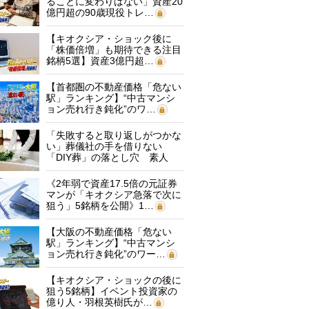
ることに変わりはない」資産20
億円超の90歳現役トレ…
【キオクシア・ショック後に
「株価倍増」も期待できる注目
銘柄5選】資産3億円超…
【首都圏の不動産価格「危ない
駅」ランキング】“中古マンシ
ョン売れ行き鈍化”のワ…
「失敗すると取り返しがつかな
い」葬儀社の手を借りない
「DIY葬」の落とし穴 素人
に…
《2年弱で資産17.5倍の元証券
マンが「キオクシア急落で次に
狙う」5銘柄を公開》1…
【大阪の不動産価格「危ない
駅」ランキング】“中古マンシ
ョン売れ行き鈍化”のワー…
【キオクシア・ショックの後に
狙う5銘柄】イベント投資家の
億り人・羽根英樹氏が…