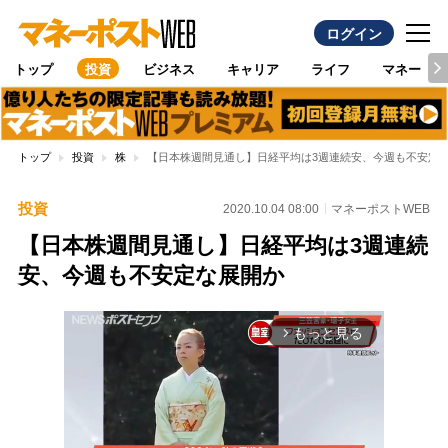
ログイン
トップ
投資
ビジネス
キャリア
ライフ
マネー
トップ
投資
株
【日本株週間見通し】日経平均は3週連続安、今週も不安定
投資
2020.10.04 08:00
マネーポストWEB
【日本株週間見通し】日経平均は3週連続
安、今週も不安定な展開か
もっと見る
arrow_forward_ios