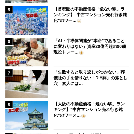
【首都圏の不動産価格「危ない駅」ラ
5
ンキング】“中古マンション売れ行き鈍
化”のワー…
「AI・半導体関連が“本命”であること
6
に変わりはない」資産20億円超の90歳
現役トレー…
「失敗すると取り返しがつかない」葬
7
儀社の手を借りない「DIY葬」の落とし
穴 素人には…
【大阪の不動産価格「危ない駅」ラン
8
キング】“中古マンション売れ行き鈍
化”のワース…