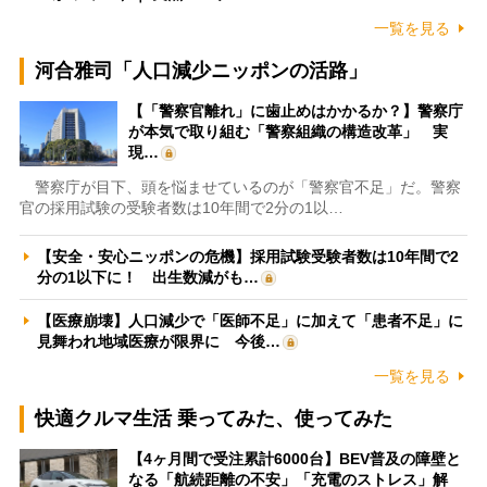
一覧を見る
河合雅司「人口減少ニッポンの活路」
【「警察官離れ」に歯止めはかかるか？】警察庁
が本気で取り組む「警察組織の構造改革」 実
現…
警察庁が目下、頭を悩ませているのが「警察官不足」だ。警察
官の採用試験の受験者数は10年間で2分の1以…
【安全・安心ニッポンの危機】採用試験受験者数は10年間で2
分の1以下に！ 出生数減がも…
【医療崩壊】人口減少で「医師不足」に加えて「患者不足」に
見舞われ地域医療が限界に 今後…
一覧を見る
快適クルマ生活 乗ってみた、使ってみた
【4ヶ月間で受注累計6000台】BEV普及の障壁と
なる「航続距離の不安」「充電のストレス」解