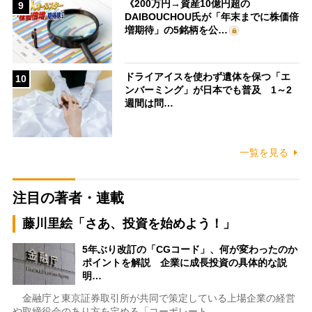
《200万円→資産10億円超の
9
DAIBOUCHOU氏が「年末までに株価倍
増期待」の5銘柄を公…
ドライアイスを使わず遺体を保つ「エ
10
ンバーミング」が日本でも普及 1～2
週間は問…
一覧を見る
注目の著者・連載
藤川里絵「さあ、投資を始めよう！」
5年ぶり改訂の「CGコード」、何が変わったのか
ポイントを解説 企業に成長投資の具体的な説
明…
金融庁と東京証券取引所が共同で策定している上場企業の経営
や取締役会のあり方を定める「コーポレート…