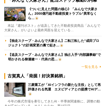
「みんなで大家さん」配当ストップ騒動の内幕
《ついに見えた問題の核心》「みんなで大家さ
ん」2000億円超不動産投資トラブル“異常なく
ら…
本誌『週刊ポスト』が追及してきた不動産投資商品「みんなで
大家さん」がいよいよ最終局面を迎えている…
【独走スクープ・みんなで大家さん】二転三転した“成田プロ
ジェクト”の計画変更の裏で起き…
【追及スクープ・みんなで大家さん】独占入手“内部議事録”で
明かされる柳瀬健一・代表の思…
一覧を見る
古賀真人「発掘！好決算銘柄」
三菱重工が「AIインフラの新たな主役」として再
評価される気運 エヌビディアとの提携でAIデ…
今年の株式市場を牽引してきたAI・半導体関連株に、調整の動
きが広がっている。そうしたなか、再び注目…