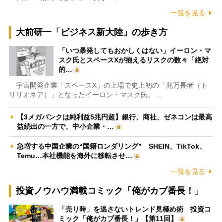
一覧を見る
大前研一「ビジネス新大陸」の歩き方
「いつ暴発してもおかしくはない」イーロン・マ
スク氏とスペースXが抱えるリスクの数々「絶対
的…
宇宙開発企業「スペースX」の上場で史上初の「兆万長者（ト
リリオネア）」となったイーロン・マスク氏。…
【3メガバンクは純利益5兆円超】銀行、商社、ゼネコンは最高
益続出の一方で、中小企業・…
急増する中国企業の“国籍ロンダリング” SHEIN、TikTok、
Temu…本社機能を海外に移転させ…
一覧を見る
投資ノウハウ満載コミック「俺がカブ番長！」
「売り時」を逃さないトレンド見極め術 投資コ
ミック「俺がカブ番長！」【第11回】