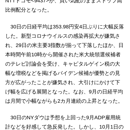
NTTドコモ<9437>が、買い気配のままストップ高
比例配分となった。
30日の日経平均は353.98円安4日ぶりに大幅反落
した。新型コロナウイルスの感染再拡大が嫌気さ
れ、29日の米主要3指数が揃って下落したほか、日
本時間午前10時から開催された米大統領選候補者
のテレビ討論会を受け、キャピタルゲイン税の大
幅な増税などを掲げるバイデン候補が優勢との見
方が広がったことが嫌気され、大引けにかけて下
げ幅を広げる展開となった。なお、9月の日経平均
は月間で小幅ながらも2カ月連続の上昇となった。
30日のNYダウは予想を上回った9月ADP雇用統
計などを好感して急反発した。しかし、10月1日の