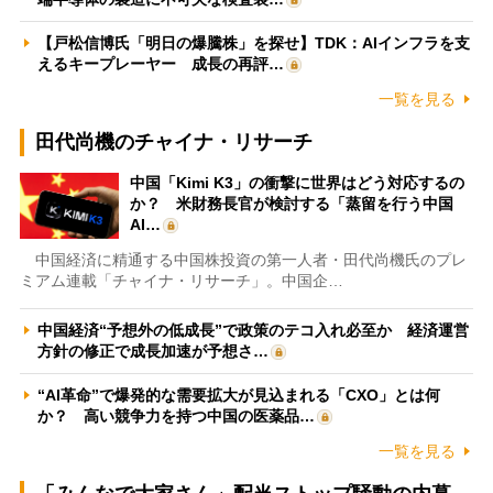
【戸松信博氏「明日の爆騰株」を探せ】TDK：AIインフラを支
えるキープレーヤー 成長の再評…
一覧を見る
田代尚機のチャイナ・リサーチ
中国「Kimi K3」の衝撃に世界はどう対応するの
か？ 米財務長官が検討する「蒸留を行う中国
AI…
中国経済に精通する中国株投資の第一人者・田代尚機氏のプレ
ミアム連載「チャイナ・リサーチ」。中国企…
中国経済“予想外の低成長”で政策のテコ入れ必至か 経済運営
方針の修正で成長加速が予想さ…
“AI革命”で爆発的な需要拡大が見込まれる「CXO」とは何
か？ 高い競争力を持つ中国の医薬品…
一覧を見る