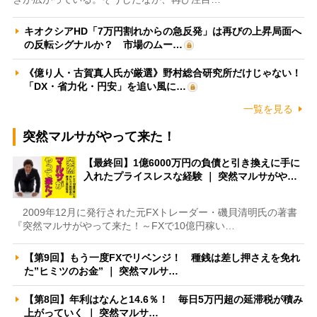
キオクシアHD「7万円割れからの急反発」は再びの上昇局面へ
の反転シグナルか？ 市場のムー…
《億り人・古賀真人氏が厳選》野村総合研究所だけじゃない！
「DX・省力化・円安」を追い風に…
一覧を見る
突然マルサがやって来た！
【最終回】1億6000万円の負債と引き換えに手に
入れたプライスレスな経験 ｜ 突然マルサがや…
2009年12月に発行された元FXトレーダー・磯貝清明氏の著書
『突然マルサがやって来た！～FXで10億円稼い…
【第9回】もう一度FXでリベンジ！ 種銭は差し押さえを免れ
た”ヒミツのお金” ｜ 突然マルサ…
【第8回】年利はなんと14.6％！ 毎日5万円超の延滞税が積み
上がっていく ｜ 突然マルサ…