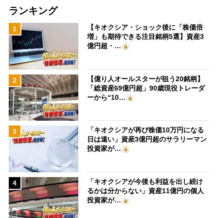
ランキング
【キオクシア・ショック後に「株価倍
1
増」も期待できる注目銘柄5選】資産3
億円超・…
【億り人オールスターが狙う20銘柄】
2
「総資産69億円超」90歳現役トレーダ
ーから“10…
「キオクシアが再び株価10万円になる
3
日は遠い」資産3億円超のサラリーマン
投資家が…
「キオクシアが今後も利益を出し続け
4
るかは分からない」資産11億円の個人
投資家が…