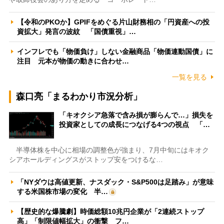
【令和のPKOか】GPIFをめぐる片山財務相の「円資産への投
資拡大」発言の波紋 「国債重視」…
インフレでも「物価負け」しない金融商品「物価連動国債」に
注目 元本が物価の動きに合わせ…
一覧を見る
森口亮「まるわかり市況分析」
「キオクシア急落で含み損が膨らんで…」損失を
投資家としての成長につなげる4つの視点 「…
半導体株を中心に相場の調整色が強まり、7月中旬にはキオク
シアホールディングスがストップ安をつけるな…
「NYダウは高値更新、ナスダック・S&P500は足踏み」が意味
する米国株市場の変化 半…
【歴史的な爆騰劇】時価総額10兆円企業が「2連続ストップ
高」「制限値幅拡大」の衝撃 フ…