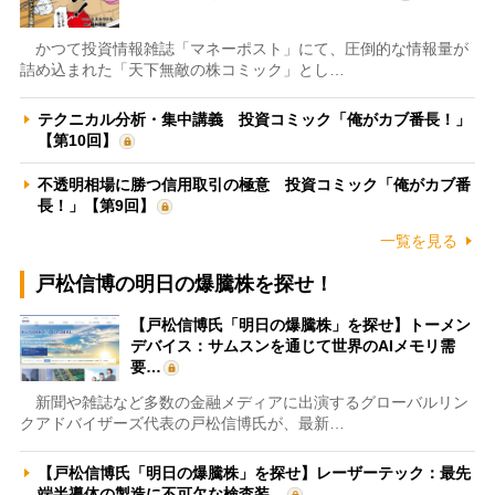
かつて投資情報雑誌「マネーポスト」にて、圧倒的な情報量が
詰め込まれた「天下無敵の株コミック」とし…
テクニカル分析・集中講義 投資コミック「俺がカブ番長！」
【第10回】
不透明相場に勝つ信用取引の極意 投資コミック「俺がカブ番
長！」【第9回】
一覧を見る
戸松信博の明日の爆騰株を探せ！
【戸松信博氏「明日の爆騰株」を探せ】トーメン
デバイス：サムスンを通じて世界のAIメモリ需
要…
新聞や雑誌など多数の金融メディアに出演するグローバルリン
クアドバイザーズ代表の戸松信博氏が、最新…
【戸松信博氏「明日の爆騰株」を探せ】レーザーテック：最先
端半導体の製造に不可欠な検査装…