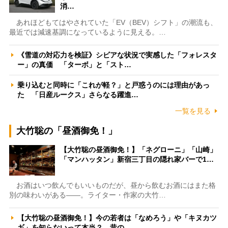
消…
あれほどもてはやされていた「EV（BEV）シフト」の潮流も、
最近では減速基調になっているように見える。…
《雪道の対応力を検証》シビアな状況で実感した「フォレスタ
ー」の真価 「ターボ」と「スト…
乗り込むと同時に「これが軽？」と戸惑うのには理由があっ
た 「日産ルークス」さらなる躍進…
一覧を見る
大竹聡の「昼酒御免！」
【大竹聡の昼酒御免！】「ネグローニ」「山崎」
「マンハッタン」新宿三丁目の隠れ家バーで1…
お酒はいつ飲んでもいいものだが、昼から飲むお酒にはまた格
別の味わいがある――。ライター・作家の大竹…
【大竹聡の昼酒御免！】今の若者は「なめろう」や「キヌカツ
ギ」を知らないって本当？ 昔の…