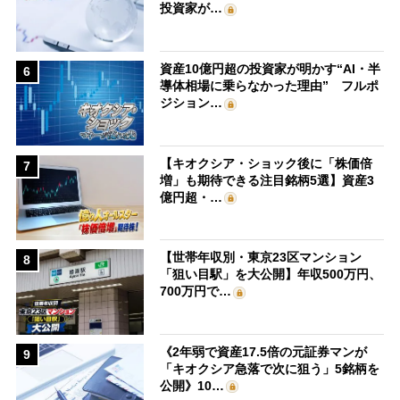
投資家が…
資産10億円超の投資家が明かす“AI・半
6
導体相場に乗らなかった理由” フルポ
ジション…
【キオクシア・ショック後に「株価倍
7
増」も期待できる注目銘柄5選】資産3
億円超・…
【世帯年収別・東京23区マンション
8
「狙い目駅」を大公開】年収500万円、
700万円で…
《2年弱で資産17.5倍の元証券マンが
9
「キオクシア急落で次に狙う」5銘柄を
公開》10…