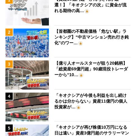
1
選！】「キオクシアの次」に資金が流
れる期待の高…
【首都圏の不動産価格「危ない駅」ラ
2
ンキング】“中古マンション売れ行き鈍
化”のワー…
【億り人オールスターが狙う20銘柄】
3
「総資産69億円超」90歳現役トレーダ
ーから“10…
「キオクシアが今後も利益を出し続け
4
るかは分からない」資産11億円の個人
投資家が…
「キオクシアが再び株価10万円になる
5
日は遠い」資産3億円超のサラリーマン