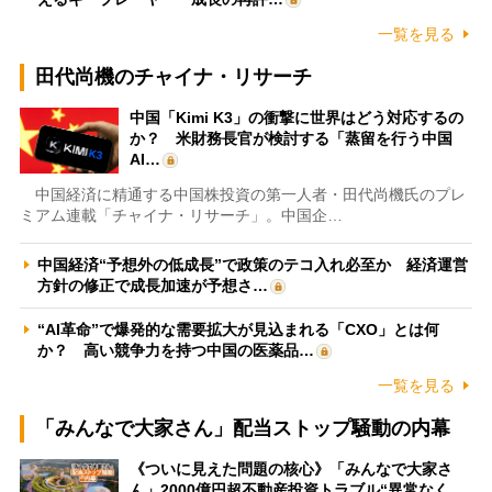
一覧を見る
田代尚機のチャイナ・リサーチ
中国「Kimi K3」の衝撃に世界はどう対応するの
か？ 米財務長官が検討する「蒸留を行う中国
AI…
中国経済に精通する中国株投資の第一人者・田代尚機氏のプレ
ミアム連載「チャイナ・リサーチ」。中国企…
中国経済“予想外の低成長”で政策のテコ入れ必至か 経済運営
方針の修正で成長加速が予想さ…
“AI革命”で爆発的な需要拡大が見込まれる「CXO」とは何
か？ 高い競争力を持つ中国の医薬品…
一覧を見る
「みんなで大家さん」配当ストップ騒動の内幕
《ついに見えた問題の核心》「みんなで大家さ
ん」2000億円超不動産投資トラブル“異常なく