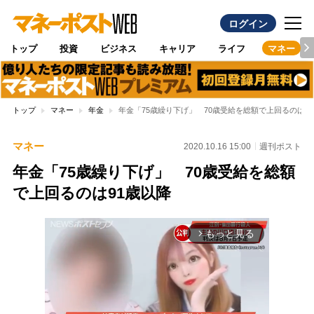
ログイン
トップ
投資
ビジネス
キャリア
ライフ
マネー
トップ
マネー
年金
年金「75歳繰り下げ」 70歳受給を総額で上回るのは9
マネー
2020.10.16 15:00
週刊ポスト
年金「75歳繰り下げ」 70歳受給を総額
で上回るのは91歳以降
もっと見る
arrow_forward_ios