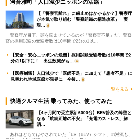
河合雅司「人口減少ニッポンの活路」
【「警察官離れ」に歯止めはかかるか？】警察庁
が本気で取り組む「警察組織の構造改革」 実
現…
警察庁が目下、頭を悩ませているのが「警察官不足」だ。警察
官の採用試験の受験者数は10年間で2分の1以…
【安全・安心ニッポンの危機】採用試験受験者数は10年間で2
分の1以下に！ 出生数減がも…
【医療崩壊】人口減少で「医師不足」に加えて「患者不足」に
見舞われ地域医療が限界に 今後…
一覧を見る
快適クルマ生活 乗ってみた、使ってみた
【4ヶ月間で受注累計6000台】BEV普及の障壁と
なる「航続距離の不安」「充電のストレス」解
消…
あれほどもてはやされていた「EV（BEV）シフト」の潮流も、