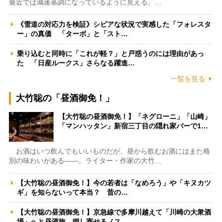
最近では減速基調になっているように見える。…
《雪道の対応力を検証》シビアな状況で実感した「フォレスタ
ー」の真価 「ターボ」と「スト…
乗り込むと同時に「これが軽？」と戸惑うのには理由があっ
た 「日産ルークス」さらなる躍進…
一覧を見る
大竹聡の「昼酒御免！」
【大竹聡の昼酒御免！】「ネグローニ」「山崎」
「マンハッタン」新宿三丁目の隠れ家バーで1…
お酒はいつ飲んでもいいものだが、昼から飲むお酒にはまた格
別の味わいがある――。ライター・作家の大竹…
【大竹聡の昼酒御免！】今の若者は「なめろう」や「キヌカツ
ギ」を知らないって本当？ 昔の…
【大竹聡の昼酒御免！】京急線で多摩川越えて「川崎の大衆酒
場」へと昼酒旅 押し寄せるノス…