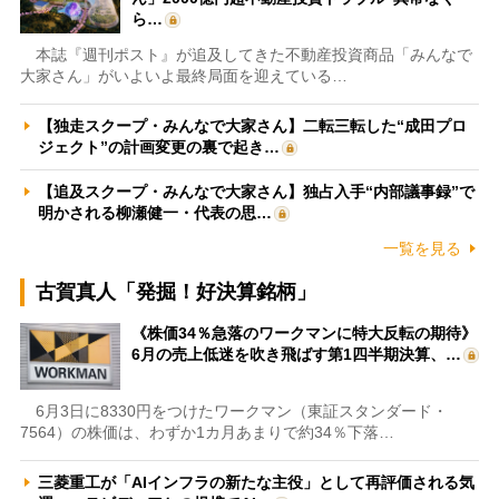
ら…
本誌『週刊ポスト』が追及してきた不動産投資商品「みんなで
大家さん」がいよいよ最終局面を迎えている…
【独走スクープ・みんなで大家さん】二転三転した“成田プロ
ジェクト”の計画変更の裏で起き…
【追及スクープ・みんなで大家さん】独占入手“内部議事録”で
明かされる柳瀬健一・代表の思…
一覧を見る
古賀真人「発掘！好決算銘柄」
《株価34％急落のワークマンに特大反転の期待》
6月の売上低迷を吹き飛ばす第1四半期決算、…
6月3日に8330円をつけたワークマン（東証スタンダード・
7564）の株価は、わずか1カ月あまりで約34％下落…
三菱重工が「AIインフラの新たな主役」として再評価される気