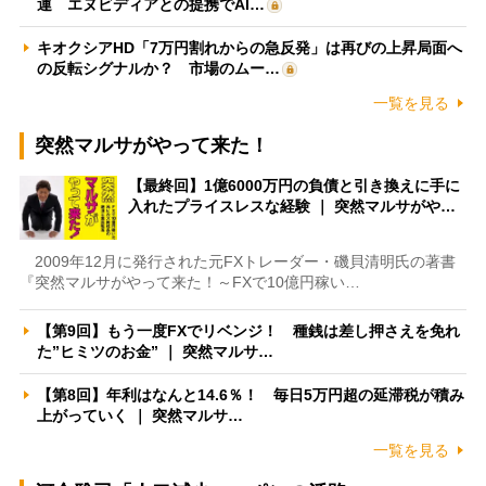
運 エヌビディアとの提携でAI…
キオクシアHD「7万円割れからの急反発」は再びの上昇局面へ
の反転シグナルか？ 市場のムー…
一覧を見る
突然マルサがやって来た！
【最終回】1億6000万円の負債と引き換えに手に
入れたプライスレスな経験 ｜ 突然マルサがや…
2009年12月に発行された元FXトレーダー・磯貝清明氏の著書
『突然マルサがやって来た！～FXで10億円稼い…
【第9回】もう一度FXでリベンジ！ 種銭は差し押さえを免れ
た”ヒミツのお金” ｜ 突然マルサ…
【第8回】年利はなんと14.6％！ 毎日5万円超の延滞税が積み
上がっていく ｜ 突然マルサ…
一覧を見る