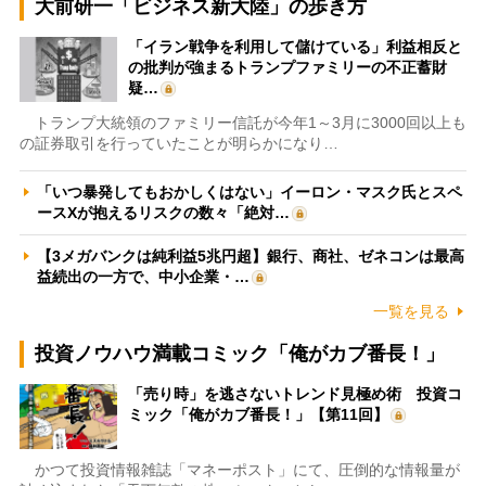
大前研一「ビジネス新大陸」の歩き方
「イラン戦争を利用して儲けている」利益相反と
の批判が強まるトランプファミリーの不正蓄財
疑…
トランプ大統領のファミリー信託が今年1～3月に3000回以上も
の証券取引を行っていたことが明らかになり…
「いつ暴発してもおかしくはない」イーロン・マスク氏とスペ
ースXが抱えるリスクの数々「絶対…
【3メガバンクは純利益5兆円超】銀行、商社、ゼネコンは最高
益続出の一方で、中小企業・…
一覧を見る
投資ノウハウ満載コミック「俺がカブ番長！」
「売り時」を逃さないトレンド見極め術 投資コ
ミック「俺がカブ番長！」【第11回】
かつて投資情報雑誌「マネーポスト」にて、圧倒的な情報量が