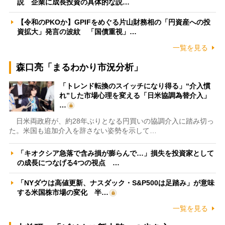
説 企業に成長投資の具体的な説…
【令和のPKOか】GPIFをめぐる片山財務相の「円資産への投
資拡大」発言の波紋 「国債重視」…
一覧を見る
森口亮「まるわかり市況分析」
「トレンド転換のスイッチになり得る」“介入慣
れ”した市場心理を変える「日米協調為替介入」
…
日米両政府が、約28年ぶりとなる円買いの協調介入に踏み切っ
た。米国も追加介入を辞さない姿勢を示して…
「キオクシア急落で含み損が膨らんで…」損失を投資家として
の成長につなげる4つの視点 …
「NYダウは高値更新、ナスダック・S&P500は足踏み」が意味
する米国株市場の変化 半…
一覧を見る