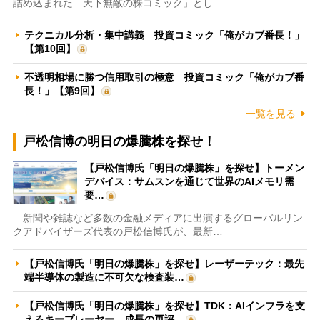
詰め込まれた「天下無敵の株コミック」とし…
テクニカル分析・集中講義 投資コミック「俺がカブ番長！」
【第10回】
不透明相場に勝つ信用取引の極意 投資コミック「俺がカブ番
長！」【第9回】
一覧を見る
戸松信博の明日の爆騰株を探せ！
【戸松信博氏「明日の爆騰株」を探せ】トーメン
デバイス：サムスンを通じて世界のAIメモリ需
要…
新聞や雑誌など多数の金融メディアに出演するグローバルリン
クアドバイザーズ代表の戸松信博氏が、最新…
【戸松信博氏「明日の爆騰株」を探せ】レーザーテック：最先
端半導体の製造に不可欠な検査装…
【戸松信博氏「明日の爆騰株」を探せ】TDK：AIインフラを支
えるキープレーヤー 成長の再評…