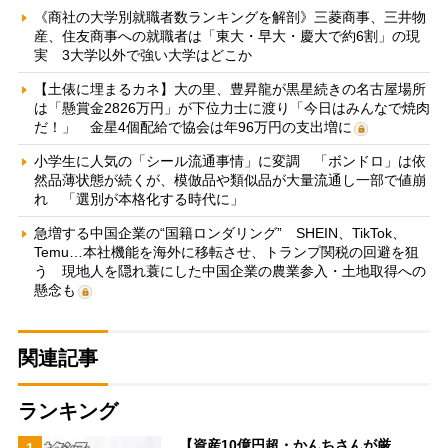
《商社の大学別就職者数ランキングを解剖》三菱商事、三井物
産、住友商事への就職者は「東大・早大・慶大で約6割」の現
実 3大学以外で強い大学はどこか
【土俵に埋まるカネ】大の里、豊昇龍が黒星続きの名古屋場所
は「懸賞金2826万円」が下位力士に渡り「今日はみんなで焼肉
だ！」 金星4個配給で協会は年96万円の支出増に
小学生に人気の「シール流通事情」に変調 「ボンドロ」は依
然品薄状態が続くが、模倣品や類似品が大量流通し一部で値崩
れ 「選別が本格化する時代に」
急増する中国企業の“国籍ロンダリング” SHEIN、TikTok、
Temu…本社機能を海外に移転させ、トランプ関税の回避を狙
う 現地人を隠れ蓑にした中国企業の農業参入・土地取得への
懸念も
関連記事
ランキング
【資産10億円超・かんちさんが厳