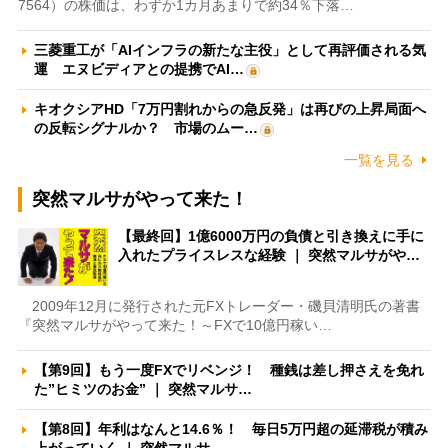
7564）の株価は、わずか1カ月あまりで約34％下落…
三菱重工が「AIインフラの新たな主役」として再評価される気
運 エヌビディアとの提携でAI…
キオクシアHD「7万円割れからの急反発」は再びの上昇局面へ
の反転シグナルか？ 市場のムー…
一覧を見る
突然マルサがやって来た！
【最終回】1億6000万円の負債と引き換えに手に
入れたプライスレスな経験 ｜ 突然マルサがや…
2009年12月に発行された元FXトレーダー・磯貝清明氏の著書
『突然マルサがやって来た！～FXで10億円稼い…
【第9回】もう一度FXでリベンジ！ 種銭は差し押さえを免れ
た”ヒミツのお金” ｜ 突然マルサ…
【第8回】年利はなんと14.6％！ 毎日5万円超の延滞税が積み
上がっていく ｜ 突然マルサ…