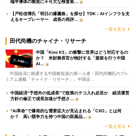
端半導体の製造に不可欠な検査装…
【戸松信博氏「明日の爆騰株」を探せ】TDK：AIインフラを支
えるキープレーヤー 成長の再評…
一覧を見る
田代尚機のチャイナ・リサーチ
中国「Kimi K3」の衝撃に世界はどう対応するの
か？ 米財務長官が検討する「蒸留を行う中国
AI…
中国経済に精通する中国株投資の第一人者・田代尚機氏のプレ
ミアム連載「チャイナ・リサーチ」。中国企…
中国経済“予想外の低成長”で政策のテコ入れ必至か 経済運営
方針の修正で成長加速が予想さ…
“AI革命”で爆発的な需要拡大が見込まれる「CXO」とは何
か？ 高い競争力を持つ中国の医薬品…
一覧を見る