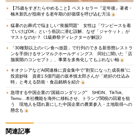
【75歳をすぎたらやめること】ベストセラー『定年後』著者・
楠木新氏が指南する老年期の好循環を呼び込む方法
猛暑のお葬式で悩ましい“喪服問題” 女性は「ワンピースを着
ていけばOK」という俗説に潜む誤解、なぜ「ジャケット」が
マストなのか？《1級葬祭ディレクターが解説》
「30種類以上のパン食べ放題」で行列のできる新形態レストラ
ンを手掛けるサンマルクホールディングス 同社に聞いた「店
舗展開のコンセプト」、事業を多角化してもぶれない軸
キオクシアなどAI関連株に資金集中で“割安になった成長株”に
投資妙味 資産1.5億円超の坂本慎太郎さんが「絶好の仕込み
時」と考える防衛・食品銘柄を紹介
急増する中国企業の“国籍ロンダリング” SHEIN、TikTok、
Temu…本社機能を海外に移転させ、トランプ関税の回避を狙
う 現地人を隠れ蓑にした中国企業の農業参入・土地取得への
懸念も
関連記事