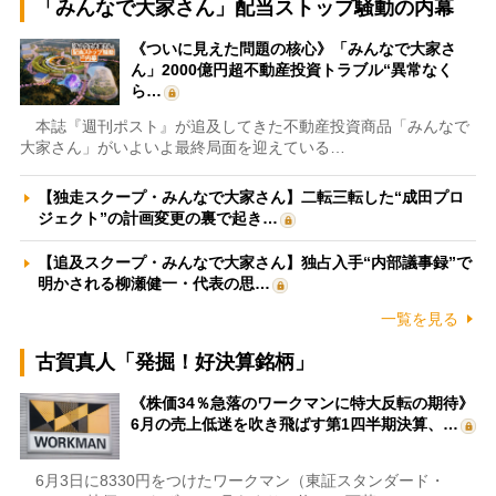
「みんなで大家さん」配当ストップ騒動の内幕
《ついに見えた問題の核心》「みんなで大家さ
ん」2000億円超不動産投資トラブル“異常なく
ら…
本誌『週刊ポスト』が追及してきた不動産投資商品「みんなで
大家さん」がいよいよ最終局面を迎えている…
【独走スクープ・みんなで大家さん】二転三転した“成田プロ
ジェクト”の計画変更の裏で起き…
【追及スクープ・みんなで大家さん】独占入手“内部議事録”で
明かされる柳瀬健一・代表の思…
一覧を見る
古賀真人「発掘！好決算銘柄」
《株価34％急落のワークマンに特大反転の期待》
6月の売上低迷を吹き飛ばす第1四半期決算、…
6月3日に8330円をつけたワークマン（東証スタンダード・