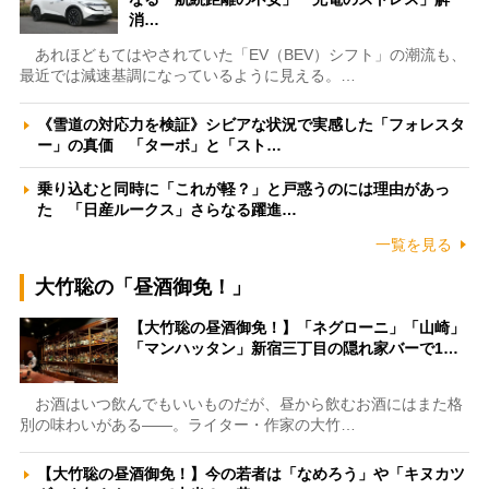
消…
あれほどもてはやされていた「EV（BEV）シフト」の潮流も、
最近では減速基調になっているように見える。…
《雪道の対応力を検証》シビアな状況で実感した「フォレスタ
ー」の真価 「ターボ」と「スト…
乗り込むと同時に「これが軽？」と戸惑うのには理由があっ
た 「日産ルークス」さらなる躍進…
一覧を見る
大竹聡の「昼酒御免！」
【大竹聡の昼酒御免！】「ネグローニ」「山崎」
「マンハッタン」新宿三丁目の隠れ家バーで1…
お酒はいつ飲んでもいいものだが、昼から飲むお酒にはまた格
別の味わいがある――。ライター・作家の大竹…
【大竹聡の昼酒御免！】今の若者は「なめろう」や「キヌカツ