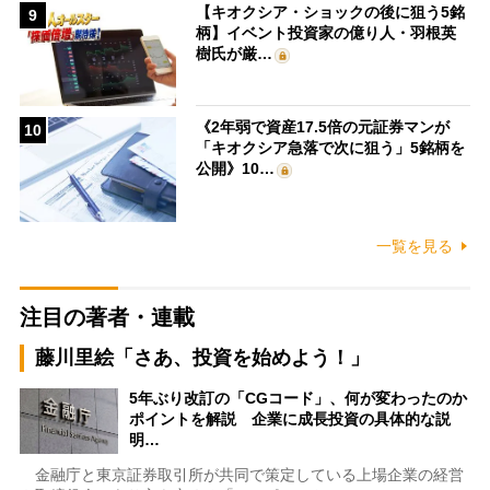
【キオクシア・ショックの後に狙う5銘
9
柄】イベント投資家の億り人・羽根英
樹氏が厳…
《2年弱で資産17.5倍の元証券マンが
10
「キオクシア急落で次に狙う」5銘柄を
公開》10…
一覧を見る
注目の著者・連載
藤川里絵「さあ、投資を始めよう！」
5年ぶり改訂の「CGコード」、何が変わったのか
ポイントを解説 企業に成長投資の具体的な説
明…
金融庁と東京証券取引所が共同で策定している上場企業の経営