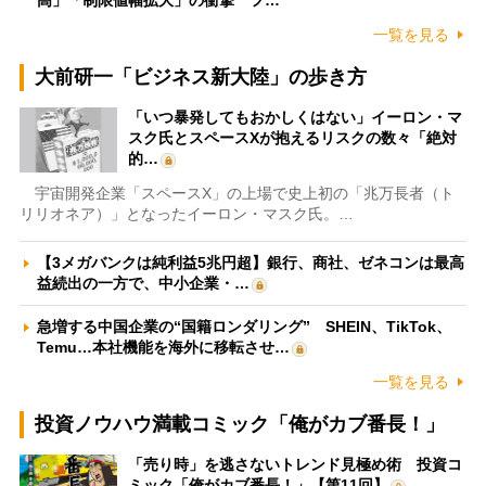
一覧を見る
大前研一「ビジネス新大陸」の歩き方
「いつ暴発してもおかしくはない」イーロン・マ
スク氏とスペースXが抱えるリスクの数々「絶対
的…
宇宙開発企業「スペースX」の上場で史上初の「兆万長者（ト
リリオネア）」となったイーロン・マスク氏。…
【3メガバンクは純利益5兆円超】銀行、商社、ゼネコンは最高
益続出の一方で、中小企業・…
急増する中国企業の“国籍ロンダリング” SHEIN、TikTok、
Temu…本社機能を海外に移転させ…
一覧を見る
投資ノウハウ満載コミック「俺がカブ番長！」
「売り時」を逃さないトレンド見極め術 投資コ
ミック「俺がカブ番長！」【第11回】