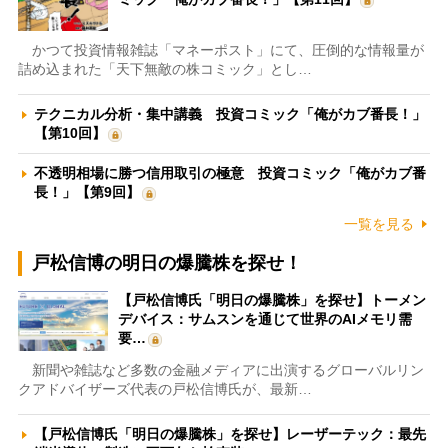
かつて投資情報雑誌「マネーポスト」にて、圧倒的な情報量が
詰め込まれた「天下無敵の株コミック」とし…
テクニカル分析・集中講義 投資コミック「俺がカブ番長！」
【第10回】
不透明相場に勝つ信用取引の極意 投資コミック「俺がカブ番
長！」【第9回】
一覧を見る
戸松信博の明日の爆騰株を探せ！
【戸松信博氏「明日の爆騰株」を探せ】トーメン
デバイス：サムスンを通じて世界のAIメモリ需
要…
新聞や雑誌など多数の金融メディアに出演するグローバルリン
クアドバイザーズ代表の戸松信博氏が、最新…
【戸松信博氏「明日の爆騰株」を探せ】レーザーテック：最先