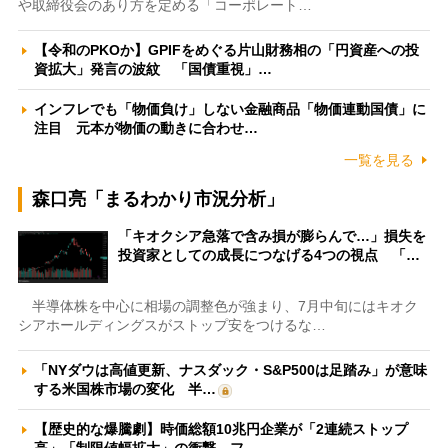
や取締役会のあり方を定める「コーポレート…
【令和のPKOか】GPIFをめぐる片山財務相の「円資産への投
資拡大」発言の波紋 「国債重視」…
インフレでも「物価負け」しない金融商品「物価連動国債」に
注目 元本が物価の動きに合わせ…
一覧を見る
森口亮「まるわかり市況分析」
「キオクシア急落で含み損が膨らんで…」損失を
投資家としての成長につなげる4つの視点 「…
半導体株を中心に相場の調整色が強まり、7月中旬にはキオク
シアホールディングスがストップ安をつけるな…
「NYダウは高値更新、ナスダック・S&P500は足踏み」が意味
する米国株市場の変化 半…
【歴史的な爆騰劇】時価総額10兆円企業が「2連続ストップ
高」「制限値幅拡大」の衝撃 フ…