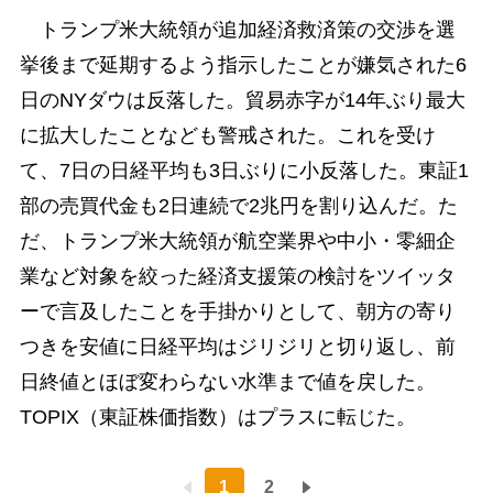
トランプ米大統領が追加経済救済策の交渉を選
挙後まで延期するよう指示したことが嫌気された6
日のNYダウは反落した。貿易赤字が14年ぶり最大
に拡大したことなども警戒された。これを受け
て、7日の日経平均も3日ぶりに小反落した。東証1
部の売買代金も2日連続で2兆円を割り込んだ。た
だ、トランプ米大統領が航空業界や中小・零細企
業など対象を絞った経済支援策の検討をツイッタ
ーで言及したことを手掛かりとして、朝方の寄り
つきを安値に日経平均はジリジリと切り返し、前
日終値とほぼ変わらない水準まで値を戻した。
TOPIX（東証株価指数）はプラスに転じた。
1
2