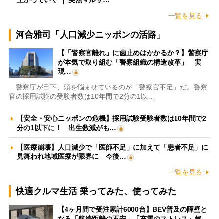
一覧を見る
河合雅司「人口減少ニッポンの活路」
【「警察官離れ」に歯止めはかかるか？】警察庁
が本気で取り組む「警察組織の構造改革」 実
現…
警察庁が目下、頭を悩ませているのが「警察官不足」だ。警察
官の採用試験の受験者数は10年間で2分の1以…
【安全・安心ニッポンの危機】採用試験受験者数は10年間で2
分の1以下に！ 出生数減がも…
【医療崩壊】人口減少で「医師不足」に加えて「患者不足」に
見舞われ地域医療が限界に 今後…
一覧を見る
快適クルマ生活 乗ってみた、使ってみた
【4ヶ月間で受注累計6000台】BEV普及の障壁と
なる「航続距離の不安」「充電のストレス」解