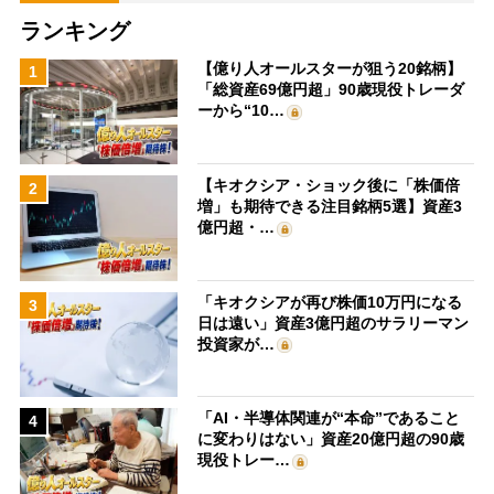
ランキング
【億り人オールスターが狙う20銘柄】
1
「総資産69億円超」90歳現役トレーダ
ーから“10…
【キオクシア・ショック後に「株価倍
2
増」も期待できる注目銘柄5選】資産3
億円超・…
「キオクシアが再び株価10万円になる
3
日は遠い」資産3億円超のサラリーマン
投資家が…
「AI・半導体関連が“本命”であること
4
に変わりはない」資産20億円超の90歳
現役トレー…