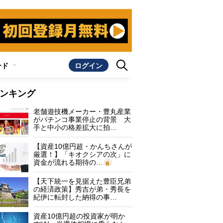
ンド
ログイン
ンキング
老舗遊技機メーカー・豊丸産業
がパチンコ事業停止の背景 大
手と中小の格差拡大に拍…
【資産10億円超・かんちさんが
厳選！】「キオクシアの次」に
資金が流れる期待の…
【天下統一を見据えた豊臣兄弟
の経済政策】秀吉が弟・秀長を
紀伊に転封した納得の事…
資産10億円超の投資家が明か