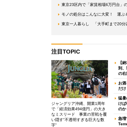
東京23区内で「家賃相場6万円台」
モノの処分はこんなに大変！ 運ぶ
東京一人暮らし 「大手町まで20
注目TOPIC
【納
到、
の右
お酒
だけ
猛暑
ジャングリア沖縄、開業1周年
けば
で「経済効果494億円」の大き
のか
なミスリード 事業の苦戦を覆
急増
い隠す“不透明すぎる巨大な数
Te
字”