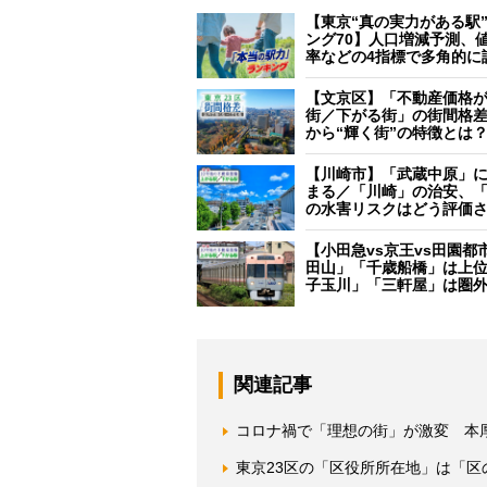
【東京“真の実力がある駅
ング70】人口増減予測、
率などの4指標で多角的に
【文京区】「不動産価格
街／下がる街」の街間格
から“輝く街”の特徴とは
【川崎市】「武蔵中原」
まる／「川崎」の治安、
の水害リスクはどう評価
【小田急vs京王vs田園都
田山」「千歳船橋」は上
子玉川」「三軒屋」は圏
関連記事
コロナ禍で「理想の街」が激変 本
東京23区の「区役所所在地」は「