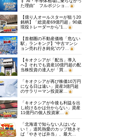
す“AI・半導体相場に乗らなかっ
た理由” フルポジショ…
【億り人オールスターが狙う20
銘柄】「総資産69億円超」90歳
現役トレーダーから“1…
【首都圏の不動産価格「危ない
駅」ランキング】“中古マンシ
ョン売れ行き鈍化”のワ…
【キオクシアが「配当」導入
へ】それでも資産10億円超の配
当株投資の達人が「買…
「キオクシアが再び株価10万円
になる日は遠い」資産3億円超
のサラリーマン投資家…
「キオクシアが今後も利益を出
し続けるかは分からない」資産
11億円の個人投資家…
「北海道で知らない人はいな
い！」道民熱愛のカップ焼きそ
ば「やきそば弁当」、最大…