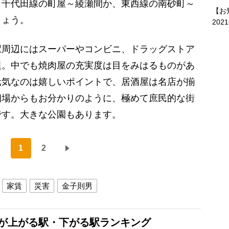
、千代田線の町屋～綾瀬間か、東西線の南砂町～
【お
しょう。
202
周辺にはスーパーやコンビニ、ドラッグストア
題。中でも焼肉屋の充実度は目をみはるものがあ
元気なのは嬉しいポイントで、居酒屋は名店が揃
相場からもお分かりのように、極めて庶民的な街
です。大きな公園もあります。
1
2
家賃
災害
金子則男
格が上がる駅・下がる駅ランキング