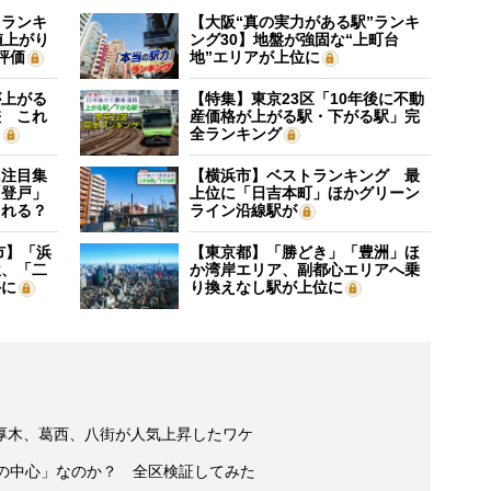
”ランキ
【大阪“真の実力がある駅”ランキ
値上がり
ング30】地盤が強固な“上町台
評価
地”エリアが上位に
が上がる
【特集】東京23区「10年後に不動
差 これ
産価格が上がる駅・下がる駅」完
？
全ランキング
に注目集
【横浜市】ベストランキング 最
「登戸」
上位に「日吉本町」ほかグリーン
される？
ライン沿線駅が
市】「浜
【東京都】「勝どき」「豊洲」ほ
位、「二
か湾岸エリア、副都心エリアへ乗
外に
り換えなし駅が上位に
厚木、葛西、八街が人気上昇したワケ
区の中心」なのか？ 全区検証してみた