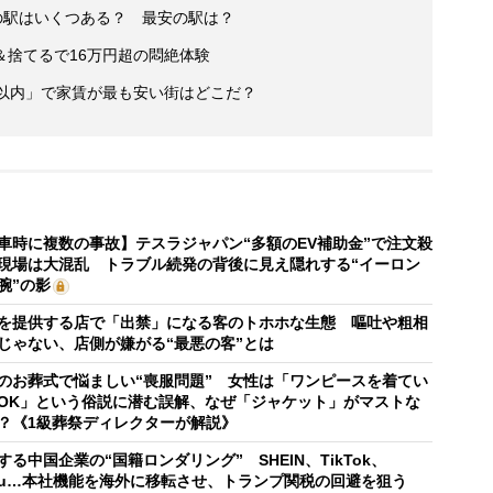
の駅はいくつある？ 最安の駅は？
＆捨てるで16万円超の悶絶体験
分以内」で家賃が最も安い街はどこだ？
車時に複数の事故】テスラジャパン“多額のEV補助金”で注文殺
現場は大混乱 トラブル続発の背後に見え隠れする“イーロン
腕”の影
を提供する店で「出禁」になる客のトホホな生態 嘔吐や粗相
じゃない、店側が嫌がる“最悪の客”とは
のお葬式で悩ましい“喪服問題” 女性は「ワンピースを着てい
OK」という俗説に潜む誤解、なぜ「ジャケット」がマストな
？《1級葬祭ディレクターが解説》
する中国企業の“国籍ロンダリング” SHEIN、TikTok、
mu…本社機能を海外に移転させ、トランプ関税の回避を狙う