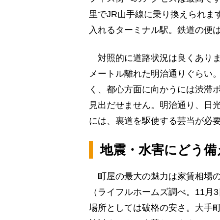
里でJR山手線に乗り換えられま
入れるターミナル駅。鉄道の便
対照的に道路状況は良くありま
メートル離れた明治通りぐらい
く、都心方面に向かうには渋滞
見出だせません。明治通り、日光
には、裏道を駆使する芸当が必
地震・水害にどう備
町屋の最大の魅力は家賃相場の安さ
（ライフルホームズ調べ。11月
場所としては破格の安さ。大手