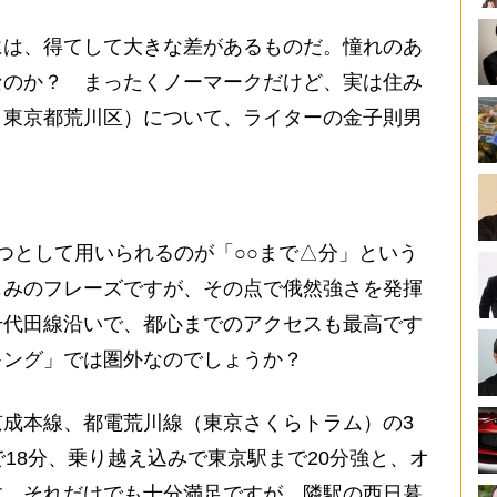
は、得てして大きな差があるものだ。憧れのあ
なのか？ まったくノーマークだけど、実は住み
（東京都荒川区）について、ライターの金子則男
つとして用いられるのが「○○まで△分」という
じみのフレーズですが、その点で俄然強さを発揮
千代田線沿いで、都心までのアクセスも最高です
キング」では圏外なのでしょうか？
成本線、都電荒川線（東京さくらトラム）の3
で18分、乗り越え込みで東京駅まで20分強と、オ
す。それだけでも十分満足ですが、隣駅の西日暮