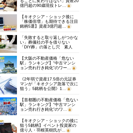
ることに変わりはない」資産20
億円超の90歳現役トレ…
【キオクシア・ショック後に
「株価倍増」も期待できる注目
銘柄5選】資産3億円超…
「失敗すると取り返しがつかな
い」葬儀社の手を借りない
「DIY葬」の落とし穴 素人
に…
【大阪の不動産価格「危ない
駅」ランキング】“中古マンシ
ョン売れ行き鈍化”のワー…
《2年弱で資産17.5倍の元証券
マンが「キオクシア急落で次に
狙う」5銘柄を公開》1…
【首都圏の不動産価格「危ない
駅」ランキング】“中古マンシ
ョン売れ行き鈍化”のワ…
【キオクシア・ショックの後に
狙う5銘柄】イベント投資家の
億り人・羽根英樹氏が…