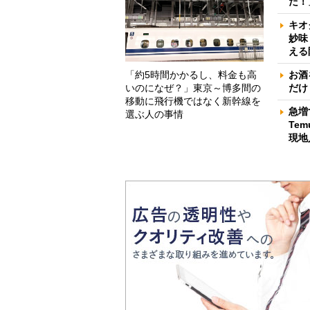
だ！
キオ
妙味
える
「約5時間かかるし、料金も高
お酒
いのになぜ？」東京～博多間の
だけ
移動に飛行機ではなく新幹線を
急増
選ぶ人の事情
Te
現地