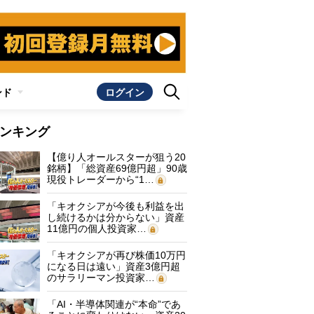
ンド
ログイン
ンキング
【億り人オールスターが狙う20
銘柄】「総資産69億円超」90歳
現役トレーダーから“1…
「キオクシアが今後も利益を出
し続けるかは分からない」資産
11億円の個人投資家…
「キオクシアが再び株価10万円
になる日は遠い」資産3億円超
のサラリーマン投資家…
「AI・半導体関連が“本命”であ