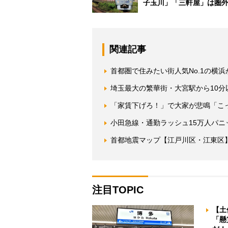
子玉川」「三軒屋」は圏
関連記事
首都圏で住みたい街人気No.1の横
埼玉最大の繁華街・大宮駅から10
「家賃下げろ！」で大家が悲鳴「こ
小田急線・通勤ラッシュ15万人パニ
首都地震マップ【江戸川区・江東区
注目TOPIC
【土
「懸