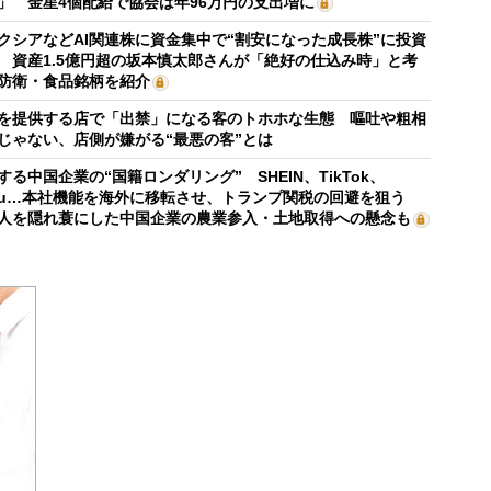
」 金星4個配給で協会は年96万円の支出増に
クシアなどAI関連株に資金集中で“割安になった成長株”に投資
 資産1.5億円超の坂本慎太郎さんが「絶好の仕込み時」と考
防衛・食品銘柄を紹介
を提供する店で「出禁」になる客のトホホな生態 嘔吐や粗相
じゃない、店側が嫌がる“最悪の客”とは
する中国企業の“国籍ロンダリング” SHEIN、TikTok、
mu…本社機能を海外に移転させ、トランプ関税の回避を狙う
人を隠れ蓑にした中国企業の農業参入・土地取得への懸念も