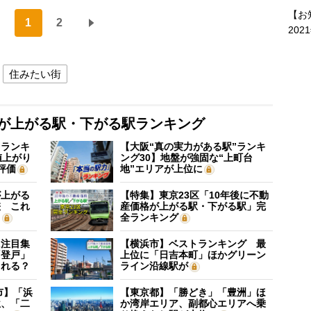
【お
1
2
202
住みたい街
格が上がる駅・下がる駅ランキング
”ランキ
【大阪“真の実力がある駅”ランキ
値上がり
ング30】地盤が強固な“上町台
評価
地”エリアが上位に
が上がる
【特集】東京23区「10年後に不動
差 これ
産価格が上がる駅・下がる駅」完
？
全ランキング
に注目集
【横浜市】ベストランキング 最
「登戸」
上位に「日吉本町」ほかグリーン
される？
ライン沿線駅が
市】「浜
【東京都】「勝どき」「豊洲」ほ
位、「二
か湾岸エリア、副都心エリアへ乗