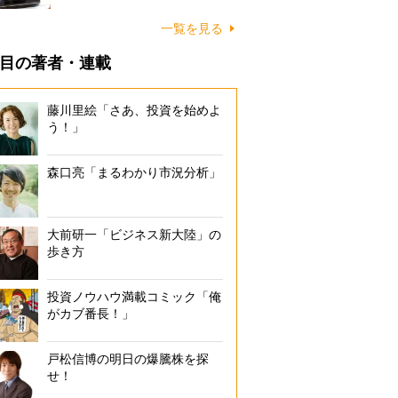
一覧を見る
目の著者・連載
藤川里絵「さあ、投資を始めよ
う！」
森口亮「まるわかり市況分析」
大前研一「ビジネス新大陸」の
歩き方
投資ノウハウ満載コミック「俺
がカブ番長！」
戸松信博の明日の爆騰株を探
せ！