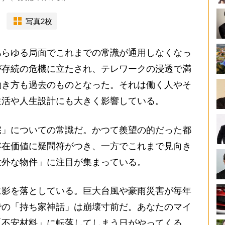
写真2枚
あらゆる局面でこれまでの常識が通用しなくなっ
が存続の危機に立たされ、テレワークの浸透で満
働き方も過去のものとなった。それは働く人やそ
生活や人生設計にも大きく影響している。
」についての常識だ。かつて羨望の的だった都
存在価値に疑問符がつき、一方でこれまで見向き
意外な物件」に注目が集まっている。
影を落としている。巨大台風や豪雨災害が毎年
での「持ち家神話」は崩壊寸前だ。あなたのマイ
「不安材料」に転落してしまう日がやってくる。