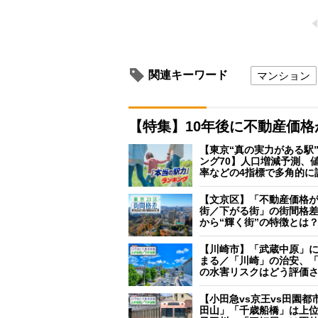
関連キーワード
マンション
【特集】10年後に不動産価
【東京“真の実力がある駅
ング70】人口増減予測、
率などの4指標で多角的に
【文京区】「不動産価格
街／下がる街」の街間格
から“輝く街”の特徴とは
【川崎市】「武蔵中原」
まる／「川崎」の治安、
の水害リスクはどう評価
【小田急vs京王vs田園都
田山」「千歳船橋」は上