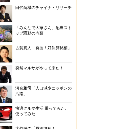
田代尚機のチャイナ・リサーチ
「みんなで大家さん」配当スト
ップ騒動の内幕
古賀真人「発掘！好決算銘柄」
突然マルサがやって来た！
河合雅司「人口減少ニッポンの
活路」
快適クルマ生活 乗ってみた、
使ってみた
大竹聡の「昼酒御免！」