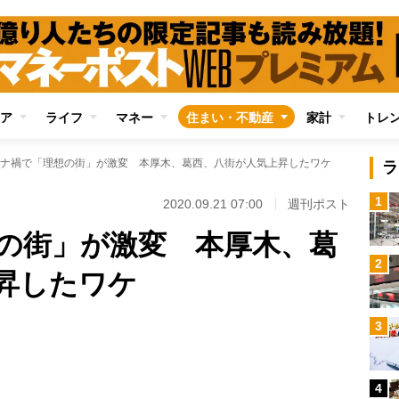
ア
ライフ
マネー
住まい・不動産
家計
トレ
ナ禍で「理想の街」が激変 本厚木、葛西、八街が人気上昇したワケ
ラ
1
2020.09.21 07:00
週刊ポスト
の街」が激変 本厚木、葛
2
昇したワケ
Loaded
:
3
96.70%
/
4