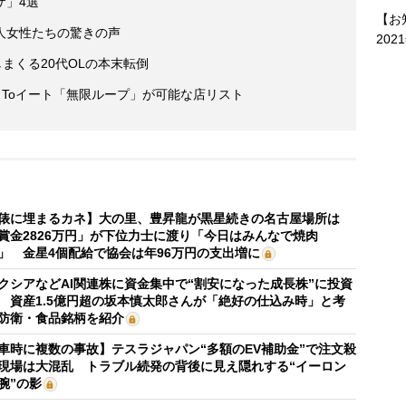
ザ」4選
【お
人女性たちの驚きの声
202
しまくる20代OLの本末転倒
 Toイート「無限ループ」が可能な店リスト
俵に埋まるカネ】大の里、豊昇龍が黒星続きの名古屋場所は
賞金2826万円」が下位力士に渡り「今日はみんなで焼肉
」 金星4個配給で協会は年96万円の支出増に
クシアなどAI関連株に資金集中で“割安になった成長株”に投資
 資産1.5億円超の坂本慎太郎さんが「絶好の仕込み時」と考
防衛・食品銘柄を紹介
車時に複数の事故】テスラジャパン“多額のEV補助金”で注文殺
現場は大混乱 トラブル続発の背後に見え隠れする“イーロン
腕”の影