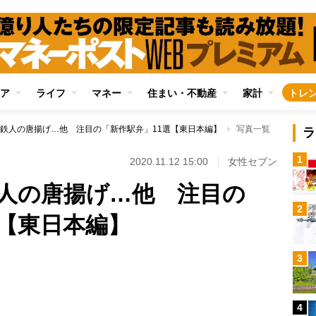
ア
ライフ
マネー
住まい・不動産
家計
トレ
鉄人の唐揚げ…他 注目の「新作駅弁」11選【東日本編】
写真一覧
ラ
1
2020.11.12 15:00
女性セブン
人の唐揚げ…他 注目の
2
選【東日本編】
3
Loaded
:
100.00%
4