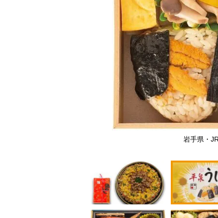
の「デカ盛り鶏めし」）
岩手県・J