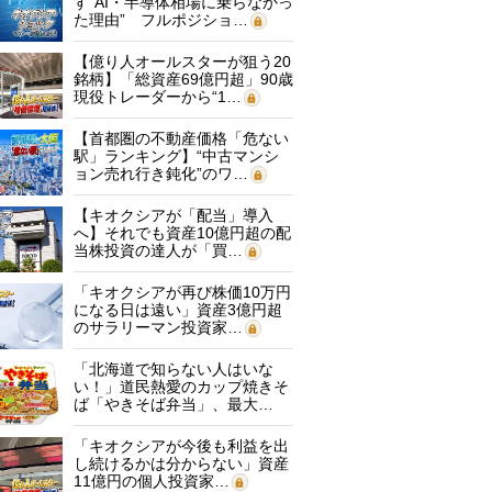
す“AI・半導体相場に乗らなかっ
た理由” フルポジショ…
【億り人オールスターが狙う20
銘柄】「総資産69億円超」90歳
現役トレーダーから“1…
【首都圏の不動産価格「危ない
駅」ランキング】“中古マンシ
ョン売れ行き鈍化”のワ…
【キオクシアが「配当」導入
へ】それでも資産10億円超の配
当株投資の達人が「買…
「キオクシアが再び株価10万円
になる日は遠い」資産3億円超
のサラリーマン投資家…
「北海道で知らない人はいな
い！」道民熱愛のカップ焼きそ
ば「やきそば弁当」、最大…
「キオクシアが今後も利益を出
し続けるかは分からない」資産
11億円の個人投資家…