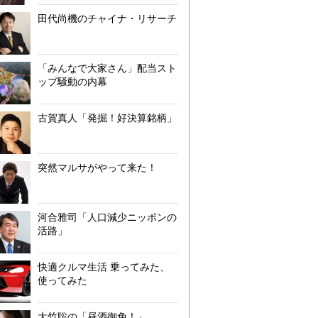
田代尚機のチャイナ・リサーチ
「みんなで大家さん」配当スト
ップ騒動の内幕
古賀真人「発掘！好決算銘柄」
突然マルサがやって来た！
青森県・JR弘前駅・新青森駅「青森小川原湖牛 焼きしゃぶ
河合雅司「人口減少ニッポンの
活路」
快適クルマ生活 乗ってみた、
使ってみた
大竹聡の「昼酒御免！」