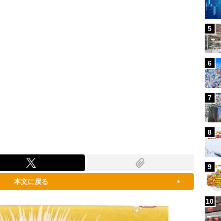
5
6
7
8
9
本文に戻る
10