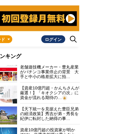
ンド
ログイン
ンキング
老舗遊技機メーカー・豊丸産業
がパチンコ事業停止の背景 大
手と中小の格差拡大に拍…
【資産10億円超・かんちさんが
厳選！】「キオクシアの次」に
資金が流れる期待の…
【天下統一を見据えた豊臣兄弟
の経済政策】秀吉が弟・秀長を
紀伊に転封した納得の事…
資産10億円超の投資家が明か