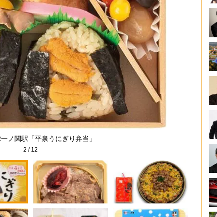
R一ノ関駅「平泉うにぎり弁当」
2
/
12