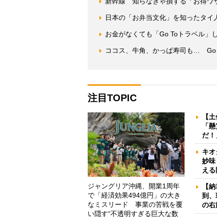
新幹線 知らなきゃ損する「お得ワ
日本の「お弁当文化」を知ったタイ
お金がなくても「Go Toトラベル」
ココス、牛角、かっぱ寿司も… Go
注目TOPIC
【土
「懸
だ！
キオ
妙味
える
ジャングリア沖縄、開業1周年
【納
で「経済効果494億円」の大き
到、
なミスリード 事業の苦戦を覆
の右
い隠す“不透明すぎる巨大な数