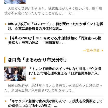
大規模な災害が起きると、株式市場が大きく動いたり、取引環
境が不安定になったりすることがある。一方…
5年ぶり改訂の「CGコード」、何が変わったのかポイントを解
説 企業に成長投資の具体的な説…
【令和のPKOか】GPIFをめぐる片山財務相の「円資産への投
資拡大」発言の波紋 「国債重視」…
一覧を見る
森口亮「まるわかり市況分析」
「トレンド転換のスイッチになり得る」“介入慣
れ”した市場心理を変える「日米協調為替介入」
…
日米両政府が、約28年ぶりとなる円買いの協調介入に踏み切っ
た。米国も追加介入を辞さない姿勢を示して…
「キオクシア急落で含み損が膨らんで…」損失を投資家として
の成長につなげる4つの視点 …