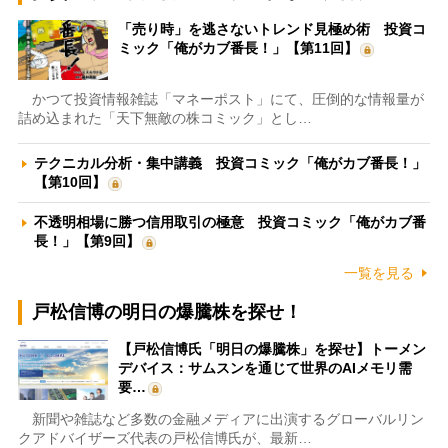
「売り時」を逃さないトレンド見極め術 投資コ
ミック「俺がカブ番長！」【第11回】
かつて投資情報雑誌「マネーポスト」にて、圧倒的な情報量が
詰め込まれた「天下無敵の株コミック」とし…
テクニカル分析・集中講義 投資コミック「俺がカブ番長！」
【第10回】
不透明相場に勝つ信用取引の極意 投資コミック「俺がカブ番
長！」【第9回】
一覧を見る
戸松信博の明日の爆騰株を探せ！
【戸松信博氏「明日の爆騰株」を探せ】トーメン
デバイス：サムスンを通じて世界のAIメモリ需
要…
新聞や雑誌など多数の金融メディアに出演するグローバルリン
クアドバイザーズ代表の戸松信博氏が、最新…