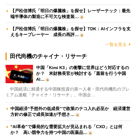
【戸松信博氏「明日の爆騰株」を探せ】レーザーテック：最先
端半導体の製造に不可欠な検査装…
【戸松信博氏「明日の爆騰株」を探せ】TDK：AIインフラを支
えるキープレーヤー 成長の再評…
一覧を見る
田代尚機のチャイナ・リサーチ
中国「Kimi K3」の衝撃に世界はどう対応するの
か？ 米財務長官が検討する「蒸留を行う中国
AI…
中国経済に精通する中国株投資の第一人者・田代尚機氏のプレ
ミアム連載「チャイナ・リサーチ」。中国企…
中国経済“予想外の低成長”で政策のテコ入れ必至か 経済運営
方針の修正で成長加速が予想さ…
“AI革命”で爆発的な需要拡大が見込まれる「CXO」とは何
か？ 高い競争力を持つ中国の医薬品…