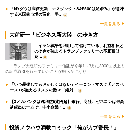
「NYダウは高値更新、ナスダック・S&P500は足踏み」が意味
する米国株市場の変化 半…
一覧を見る
大前研一「ビジネス新大陸」の歩き方
「イラン戦争を利用して儲けている」利益相反と
の批判が強まるトランプファミリーの不正蓄財
疑…
トランプ大統領のファミリー信託が今年1～3月に3000回以上も
の証券取引を行っていたことが明らかになり…
「いつ暴発してもおかしくはない」イーロン・マスク氏とスペ
ースXが抱えるリスクの数々「絶対…
【3メガバンクは純利益5兆円超】銀行、商社、ゼネコンは最高
益続出の一方で、中小企業・…
一覧を見る
投資ノウハウ満載コミック「俺がカブ番長！」