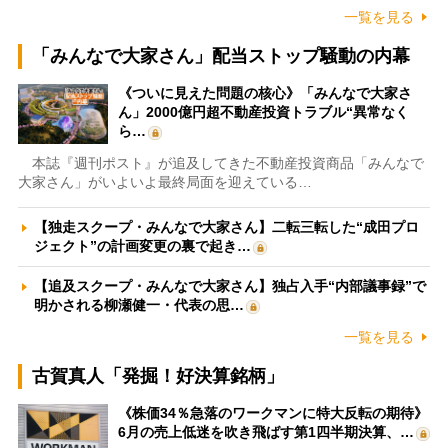
一覧を見る
「みんなで大家さん」配当ストップ騒動の内幕
《ついに見えた問題の核心》「みんなで大家さ
ん」2000億円超不動産投資トラブル“異常なく
ら…
本誌『週刊ポスト』が追及してきた不動産投資商品「みんなで
大家さん」がいよいよ最終局面を迎えている…
【独走スクープ・みんなで大家さん】二転三転した“成田プロ
ジェクト”の計画変更の裏で起き…
【追及スクープ・みんなで大家さん】独占入手“内部議事録”で
明かされる柳瀬健一・代表の思…
一覧を見る
古賀真人「発掘！好決算銘柄」
《株価34％急落のワークマンに特大反転の期待》
6月の売上低迷を吹き飛ばす第1四半期決算、…