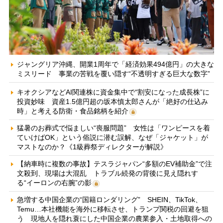
ジャングリア沖縄、開業1周年で「経済効果494億円」の大きな
ミスリード 事業の苦戦を覆い隠す“不透明すぎる巨大な数字”
キオクシアなどAI関連株に資金集中で“割安になった成長株”に
投資妙味 資産1.5億円超の坂本慎太郎さんが「絶好の仕込み
時」と考える防衛・食品銘柄を紹介
猛暑のお葬式で悩ましい“喪服問題” 女性は「ワンピースを着
ていけばOK」という俗説に潜む誤解、なぜ「ジャケット」が
マストなのか？《1級葬祭ディレクターが解説》
【納車時に複数の事故】テスラジャパン“多額のEV補助金”で注
文殺到、現場は大混乱 トラブル続発の背後に見え隠れす
る“イーロンの右腕”の影
急増する中国企業の“国籍ロンダリング” SHEIN、TikTok、
Temu…本社機能を海外に移転させ、トランプ関税の回避を狙
う 現地人を隠れ蓑にした中国企業の農業参入・土地取得への