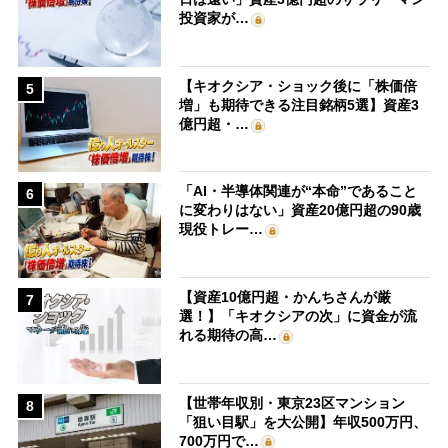
投資家が…
【キオクシア・ショック後に「株価倍
5
増」も期待できる注目銘柄5選】資産3
億円超・…
「AI・半導体関連が“本命”であること
6
に変わりはない」資産20億円超の90歳
現役トレー…
【資産10億円超・かんちさんが厳
7
選！】「キオクシアの次」に資金が流
れる期待の高…
【世帯年収別・東京23区マンション
8
「狙い目駅」を大公開】年収500万円、
700万円で…