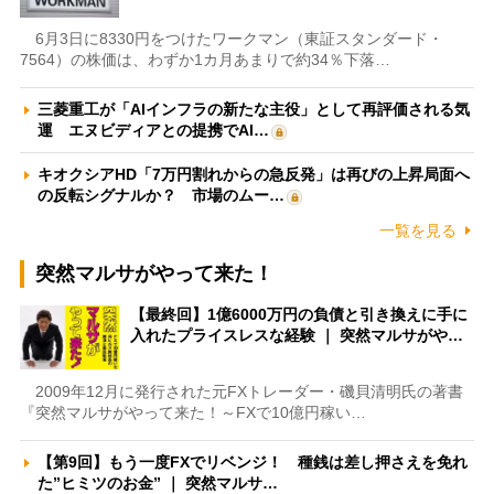
6月3日に8330円をつけたワークマン（東証スタンダード・
7564）の株価は、わずか1カ月あまりで約34％下落…
三菱重工が「AIインフラの新たな主役」として再評価される気
運 エヌビディアとの提携でAI…
キオクシアHD「7万円割れからの急反発」は再びの上昇局面へ
の反転シグナルか？ 市場のムー…
一覧を見る
突然マルサがやって来た！
【最終回】1億6000万円の負債と引き換えに手に
入れたプライスレスな経験 ｜ 突然マルサがや…
2009年12月に発行された元FXトレーダー・磯貝清明氏の著書
『突然マルサがやって来た！～FXで10億円稼い…
【第9回】もう一度FXでリベンジ！ 種銭は差し押さえを免れ
た”ヒミツのお金” ｜ 突然マルサ…