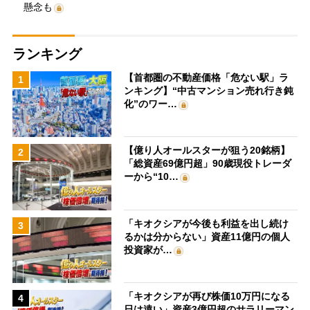
懸念も
ランキング
【首都圏の不動産価格「危ない駅」ラ
1
ンキング】“中古マンション売れ行き鈍
化”のワー…
【億り人オールスターが狙う20銘柄】
2
「総資産69億円超」90歳現役トレーダ
ーから“10…
「キオクシアが今後も利益を出し続け
3
るかは分からない」資産11億円の個人
投資家が…
「キオクシアが再び株価10万円になる
4
日は遠い」資産3億円超のサラリーマン