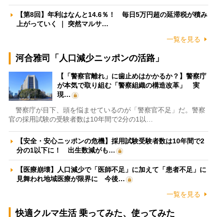
【第8回】年利はなんと14.6％！ 毎日5万円超の延滞税が積み
上がっていく ｜ 突然マルサ…
一覧を見る
河合雅司「人口減少ニッポンの活路」
【「警察官離れ」に歯止めはかかるか？】警察庁
が本気で取り組む「警察組織の構造改革」 実
現…
警察庁が目下、頭を悩ませているのが「警察官不足」だ。警察
官の採用試験の受験者数は10年間で2分の1以…
【安全・安心ニッポンの危機】採用試験受験者数は10年間で2
分の1以下に！ 出生数減がも…
【医療崩壊】人口減少で「医師不足」に加えて「患者不足」に
見舞われ地域医療が限界に 今後…
一覧を見る
快適クルマ生活 乗ってみた、使ってみた