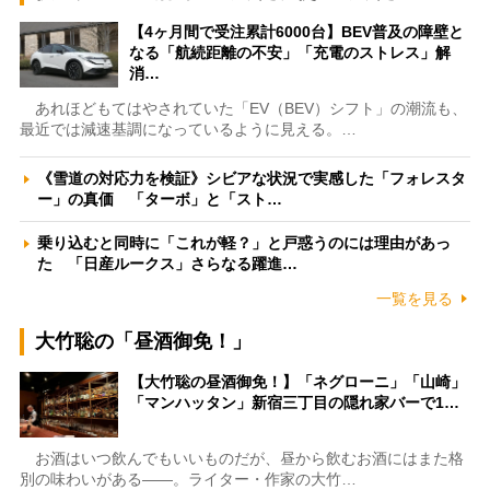
【4ヶ月間で受注累計6000台】BEV普及の障壁と
なる「航続距離の不安」「充電のストレス」解
消…
あれほどもてはやされていた「EV（BEV）シフト」の潮流も、
最近では減速基調になっているように見える。…
《雪道の対応力を検証》シビアな状況で実感した「フォレスタ
ー」の真価 「ターボ」と「スト…
乗り込むと同時に「これが軽？」と戸惑うのには理由があっ
た 「日産ルークス」さらなる躍進…
一覧を見る
大竹聡の「昼酒御免！」
【大竹聡の昼酒御免！】「ネグローニ」「山崎」
「マンハッタン」新宿三丁目の隠れ家バーで1…
お酒はいつ飲んでもいいものだが、昼から飲むお酒にはまた格
別の味わいがある――。ライター・作家の大竹…