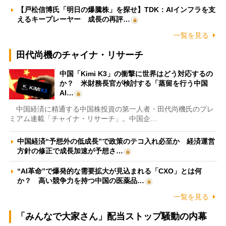
【戸松信博氏「明日の爆騰株」を探せ】TDK：AIインフラを支
えるキープレーヤー 成長の再評…
一覧を見る
田代尚機のチャイナ・リサーチ
中国「Kimi K3」の衝撃に世界はどう対応するの
か？ 米財務長官が検討する「蒸留を行う中国
AI…
中国経済に精通する中国株投資の第一人者・田代尚機氏のプレ
ミアム連載「チャイナ・リサーチ」。中国企…
中国経済“予想外の低成長”で政策のテコ入れ必至か 経済運営
方針の修正で成長加速が予想さ…
“AI革命”で爆発的な需要拡大が見込まれる「CXO」とは何
か？ 高い競争力を持つ中国の医薬品…
一覧を見る
「みんなで大家さん」配当ストップ騒動の内幕