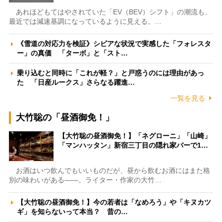
あれほどもてはやされていた「EV（BEV）シフト」の潮流も、
最近では減速基調になっているように見える。…
《雪道の対応力を検証》シビアな状況で実感した「フォレスタ
ー」の真価 「ターボ」と「スト…
乗り込むと同時に「これが軽？」と戸惑うのには理由があっ
た 「日産ルークス」さらなる躍進…
一覧を見る
大竹聡の「昼酒御免！」
【大竹聡の昼酒御免！】「ネグローニ」「山崎」
「マンハッタン」新宿三丁目の隠れ家バーで1…
お酒はいつ飲んでもいいものだが、昼から飲むお酒にはまた格
別の味わいがある――。ライター・作家の大竹…
【大竹聡の昼酒御免！】今の若者は「なめろう」や「キヌカツ
ギ」を知らないって本当？ 昔の…