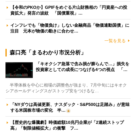
【令和のPKOか】GPIFをめぐる片山財務相の「円資産への投
資拡大」発言の波紋 「国債重視」…
インフレでも「物価負け」しない金融商品「物価連動国債」に
注目 元本が物価の動きに合わせ…
一覧を見る
森口亮「まるわかり市況分析」
「キオクシア急落で含み損が膨らんで…」損失を
投資家としての成長につなげる4つの視点 「…
半導体株を中心に相場の調整色が強まり、7月中旬にはキオク
シアホールディングスがストップ安をつけるな…
「NYダウは高値更新、ナスダック・S&P500は足踏み」が意味
する米国株市場の変化 半…
【歴史的な爆騰劇】時価総額10兆円企業が「2連続ストップ
高」「制限値幅拡大」の衝撃 フ…