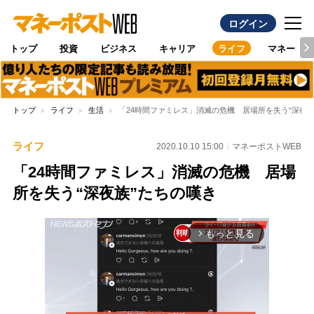
ログイン
トップ
投資
ビジネス
キャリア
ライフ
マネー
トップ
ライフ
生活
「24時間ファミレス」消滅の危機 居場所を失う“深夜族
ライフ
2020.10.10 15:00
マネーポストWEB
「24時間ファミレス」消滅の危機 居場
所を失う“深夜族”たちの嘆き
もっと見る
arrow_forward_ios