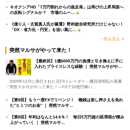
キオクシアHD「7万円割れからの急反発」は再びの上昇局面へ
の反転シグナルか？ 市場のムー…
《億り人・古賀真人氏が厳選》野村総合研究所だけじゃない！
「DX・省力化・円安」を追い風に…
一覧を見る
突然マルサがやって来た！
【最終回】1億6000万円の負債と引き換えに手に
入れたプライスレスな経験 ｜ 突然マルサがや…
2009年12月に発行された元FXトレーダー・磯貝清明氏の著書
『突然マルサがやって来た！～FXで10億円稼い…
【第9回】もう一度FXでリベンジ！ 種銭は差し押さえを免れ
た”ヒミツのお金” ｜ 突然マルサ…
【第8回】年利はなんと14.6％！ 毎日5万円超の延滞税が積み
上がっていく ｜ 突然マルサ…