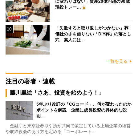
に変わりはない」資産20億円超の90歳
現役トレー…
「失敗すると取り返しがつかない」葬
10
儀社の手を借りない「DIY葬」の落とし
穴 素人には…
一覧を見る
注目の著者・連載
藤川里絵「さあ、投資を始めよう！」
5年ぶり改訂の「CGコード」、何が変わったのか
ポイントを解説 企業に成長投資の具体的な説
明…
金融庁と東京証券取引所が共同で策定している上場企業の経営
や取締役会のあり方を定める「コーポレート…