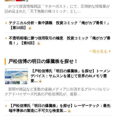
かつて投資情報雑誌「マネーポスト」にて、圧倒的な情報量が
詰め込まれた「天下無敵の株コミック」とし…
テクニカル分析・集中講義 投資コミック「俺がカブ番長！」
【第10回】
不透明相場に勝つ信用取引の極意 投資コミック「俺がカブ番
長！」【第9回】
一覧を見る
戸松信博の明日の爆騰株を探せ！
【戸松信博氏「明日の爆騰株」を探せ】トーメン
デバイス：サムスンを通じて世界のAIメモリ需
要…
新聞や雑誌など多数の金融メディアに出演するグローバルリン
クアドバイザーズ代表の戸松信博氏が、最新…
【戸松信博氏「明日の爆騰株」を探せ】レーザーテック：最先
端半導体の製造に不可欠な検査装…