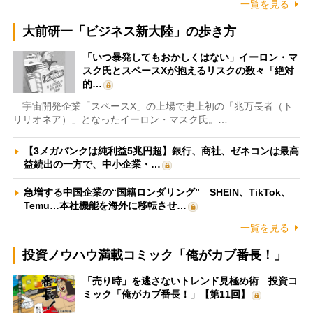
一覧を見る
大前研一「ビジネス新大陸」の歩き方
「いつ暴発してもおかしくはない」イーロン・マ
スク氏とスペースXが抱えるリスクの数々「絶対
的…
宇宙開発企業「スペースX」の上場で史上初の「兆万長者（ト
リリオネア）」となったイーロン・マスク氏。…
【3メガバンクは純利益5兆円超】銀行、商社、ゼネコンは最高
益続出の一方で、中小企業・…
急増する中国企業の“国籍ロンダリング” SHEIN、TikTok、
Temu…本社機能を海外に移転させ…
一覧を見る
投資ノウハウ満載コミック「俺がカブ番長！」
「売り時」を逃さないトレンド見極め術 投資コ
ミック「俺がカブ番長！」【第11回】