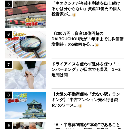
「キオクシアが今後も利益を出し続け
5
るかは分からない」資産11億円の個人
投資家が…
《200万円→資産10億円超の
6
DAIBOUCHOU氏が「年末までに株価倍
増期待」の5銘柄を公…
ドライアイスを使わず遺体を保つ「エ
7
ンバーミング」が日本でも普及 1～2
週間は問…
【大阪の不動産価格「危ない駅」ラン
8
キング】“中古マンション売れ行き鈍
化”のワース…
「AI・半導体関連が“本命”であること
9