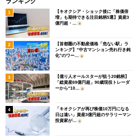
ランキング
【キオクシア・ショック後に「株価倍
1
増」も期待できる注目銘柄5選】資産3
億円超・…
【首都圏の不動産価格「危ない駅」ラ
2
ンキング】“中古マンション売れ行き鈍
化”のワー…
【億り人オールスターが狙う20銘柄】
3
「総資産69億円超」90歳現役トレーダ
ーから“10…
「キオクシアが再び株価10万円になる
4
日は遠い」資産3億円超のサラリーマン
投資家が…