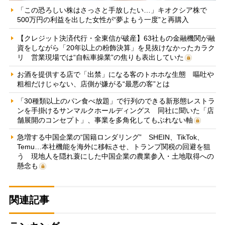
「この恐ろしい株はさっさと手放したい…」キオクシア株で
500万円の利益を出した女性が“夢よもう一度”と再購入
【クレジット決済代行・全東信が破産】63社もの金融機関が融
資をしながら「20年以上の粉飾決算」を見抜けなかったカラク
リ 営業現場では“自転車操業”の焦りも表出していた
お酒を提供する店で「出禁」になる客のトホホな生態 嘔吐や
粗相だけじゃない、店側が嫌がる“最悪の客”とは
「30種類以上のパン食べ放題」で行列のできる新形態レストラ
ンを手掛けるサンマルクホールディングス 同社に聞いた「店
舗展開のコンセプト」、事業を多角化してもぶれない軸
急増する中国企業の“国籍ロンダリング” SHEIN、TikTok、
Temu…本社機能を海外に移転させ、トランプ関税の回避を狙
う 現地人を隠れ蓑にした中国企業の農業参入・土地取得への
懸念も
関連記事