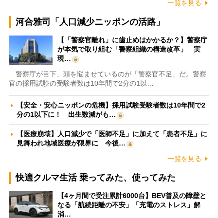
一覧を見る
河合雅司「人口減少ニッポンの活路」
【「警察官離れ」に歯止めはかかるか？】警察庁
が本気で取り組む「警察組織の構造改革」 実
現…
警察庁が目下、頭を悩ませているのが「警察官不足」だ。警察
官の採用試験の受験者数は10年間で2分の1以…
【安全・安心ニッポンの危機】採用試験受験者数は10年間で2
分の1以下に！ 出生数減がも…
【医療崩壊】人口減少で「医師不足」に加えて「患者不足」に
見舞われ地域医療が限界に 今後…
一覧を見る
快適クルマ生活 乗ってみた、使ってみた
【4ヶ月間で受注累計6000台】BEV普及の障壁と
なる「航続距離の不安」「充電のストレス」解
消…