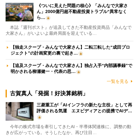
《ついに見えた問題の核心》「みんなで大家さ
ん」2000億円超不動産投資トラブル“異常なく
ら…
本誌『週刊ポスト』が追及してきた不動産投資商品「みんなで
大家さん」がいよいよ最終局面を迎えている…
【独走スクープ・みんなで大家さん】二転三転した“成田プロ
ジェクト”の計画変更の裏で起き…
【追及スクープ・みんなで大家さん】独占入手“内部議事録”で
明かされる柳瀬健一・代表の思…
一覧を見る
古賀真人「発掘！好決算銘柄」
三菱重工が「AIインフラの新たな主役」として再
評価される気運 エヌビディアとの提携でAIデ…
今年の株式市場を牽引してきたAI・半導体関連株に、調整の動
きが広がっている。そうしたなか、再び注目…