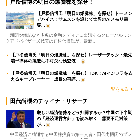
戸松信博の明日の爆騰株を探せ！
【戸松信博氏「明日の爆騰株」を探せ】トーメン
デバイス：サムスンを通じて世界のAIメモリ需
要…
新聞や雑誌など多数の金融メディアに出演するグローバルリン
クアドバイザーズ代表の戸松信博氏が、最新…
【戸松信博氏「明日の爆騰株」を探せ】レーザーテック：最先
端半導体の製造に不可欠な検査装…
【戸松信博氏「明日の爆騰株」を探せ】TDK：AIインフラを支
えるキープレーヤー 成長の再評…
一覧を見る
田代尚機のチャイナ・リサーチ
厳しい経済情勢をどう打開するか？中国の下半期
の「経済運営方針」を読み解く 需要不足対策
が…
中国経済に精通する中国株投資の第一人者・田代尚機氏のプレ