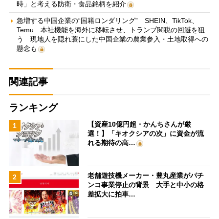
時」と考える防衛・食品銘柄を紹介
急増する中国企業の“国籍ロンダリング” SHEIN、TikTok、
Temu…本社機能を海外に移転させ、トランプ関税の回避を狙
う 現地人を隠れ蓑にした中国企業の農業参入・土地取得への
懸念も
関連記事
ランキング
【資産10億円超・かんちさんが厳
1
選！】「キオクシアの次」に資金が流
れる期待の高…
老舗遊技機メーカー・豊丸産業がパチ
2
ンコ事業停止の背景 大手と中小の格
差拡大に拍車…