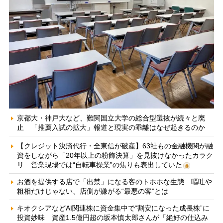
京都大・神戸大など、難関国立大学の総合型選抜が続々と廃
止 「推薦入試の拡大」報道と現実の乖離はなぜ起きるのか
【クレジット決済代行・全東信が破産】63社もの金融機関が融
資をしながら「20年以上の粉飾決算」を見抜けなかったカラク
リ 営業現場では“自転車操業”の焦りも表出していた
お酒を提供する店で「出禁」になる客のトホホな生態 嘔吐や
粗相だけじゃない、店側が嫌がる“最悪の客”とは
キオクシアなどAI関連株に資金集中で“割安になった成長株”に
投資妙味 資産1.5億円超の坂本慎太郎さんが「絶好の仕込み