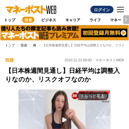
ログイン
トップ
投資
ビジネス
キャリア
ライフ
マネー
トップ
投資
株
【日本株週間見通し】日経平均は調整入りなのか、リスクオ
投資
2020.11.22 08:00
マネーポストWEB
【日本株週間見通し】日経平均は調整入
りなのか、リスクオフなのか
もっと見る
arrow_forward_ios