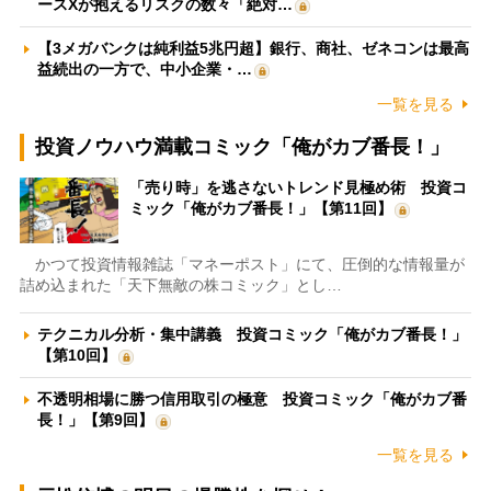
ースXが抱えるリスクの数々「絶対…
【3メガバンクは純利益5兆円超】銀行、商社、ゼネコンは最高
益続出の一方で、中小企業・…
一覧を見る
投資ノウハウ満載コミック「俺がカブ番長！」
「売り時」を逃さないトレンド見極め術 投資コ
ミック「俺がカブ番長！」【第11回】
かつて投資情報雑誌「マネーポスト」にて、圧倒的な情報量が
詰め込まれた「天下無敵の株コミック」とし…
テクニカル分析・集中講義 投資コミック「俺がカブ番長！」
【第10回】
不透明相場に勝つ信用取引の極意 投資コミック「俺がカブ番
長！」【第9回】
一覧を見る