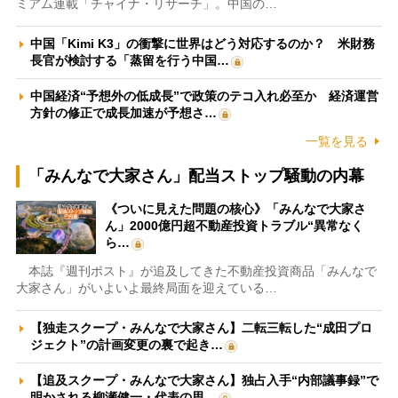
ミアム連載「チャイナ・リサーチ」。中国の…
中国「Kimi K3」の衝撃に世界はどう対応するのか？ 米財務
長官が検討する「蒸留を行う中国…
中国経済“予想外の低成長”で政策のテコ入れ必至か 経済運営
方針の修正で成長加速が予想さ…
一覧を見る
「みんなで大家さん」配当ストップ騒動の内幕
《ついに見えた問題の核心》「みんなで大家さ
ん」2000億円超不動産投資トラブル“異常なく
ら…
本誌『週刊ポスト』が追及してきた不動産投資商品「みんなで
大家さん」がいよいよ最終局面を迎えている…
【独走スクープ・みんなで大家さん】二転三転した“成田プロ
ジェクト”の計画変更の裏で起き…
【追及スクープ・みんなで大家さん】独占入手“内部議事録”で
明かされる柳瀬健一・代表の思…