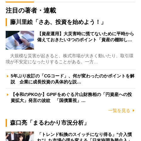
注目の著者・連載
藤川里絵「さあ、投資を始めよう！」
【資産運用】大災害時に慌てないために平時から
備えておきたい3つのポイント「資産の棚卸し…
大規模な災害が起きると、株式市場が大きく動いたり、取引環
境が不安定になったりすることがある。一方…
5年ぶり改訂の「CGコード」、何が変わったのかポイントを解
説 企業に成長投資の具体的な説…
【令和のPKOか】GPIFをめぐる片山財務相の「円資産への投
資拡大」発言の波紋 「国債重視」…
一覧を見る
森口亮「まるわかり市況分析」
「トレンド転換のスイッチになり得る」“介入慣
れ”した市場心理を変える「日米協調為替介入」