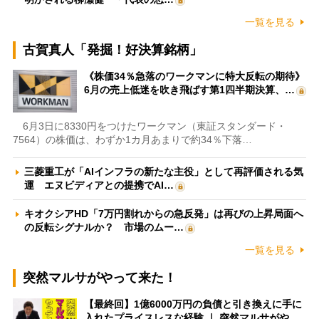
一覧を見る
古賀真人「発掘！好決算銘柄」
《株価34％急落のワークマンに特大反転の期待》
6月の売上低迷を吹き飛ばす第1四半期決算、…
6月3日に8330円をつけたワークマン（東証スタンダード・
7564）の株価は、わずか1カ月あまりで約34％下落…
三菱重工が「AIインフラの新たな主役」として再評価される気
運 エヌビディアとの提携でAI…
キオクシアHD「7万円割れからの急反発」は再びの上昇局面へ
の反転シグナルか？ 市場のムー…
一覧を見る
突然マルサがやって来た！
【最終回】1億6000万円の負債と引き換えに手に
入れたプライスレスな経験 ｜ 突然マルサがや…