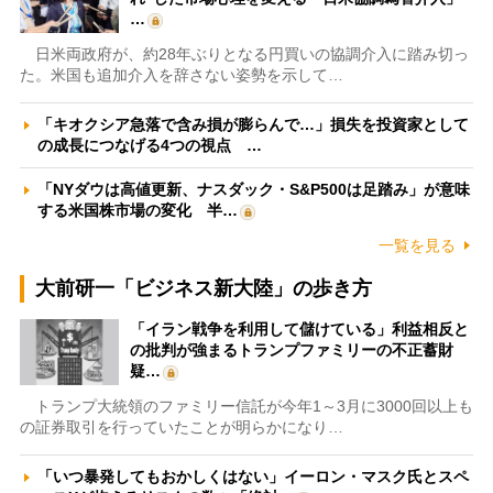
…
日米両政府が、約28年ぶりとなる円買いの協調介入に踏み切っ
た。米国も追加介入を辞さない姿勢を示して…
「キオクシア急落で含み損が膨らんで…」損失を投資家として
の成長につなげる4つの視点 …
「NYダウは高値更新、ナスダック・S&P500は足踏み」が意味
する米国株市場の変化 半…
一覧を見る
大前研一「ビジネス新大陸」の歩き方
「イラン戦争を利用して儲けている」利益相反と
の批判が強まるトランプファミリーの不正蓄財
疑…
トランプ大統領のファミリー信託が今年1～3月に3000回以上も
の証券取引を行っていたことが明らかになり…
「いつ暴発してもおかしくはない」イーロン・マスク氏とスペ