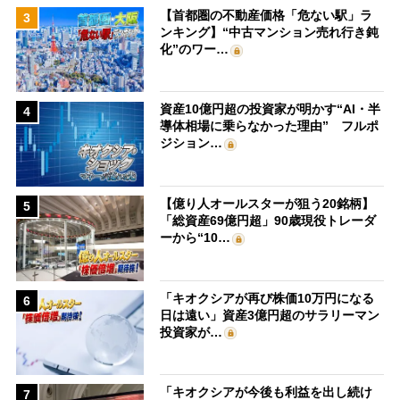
【首都圏の不動産価格「危ない駅」ラ
3
ンキング】“中古マンション売れ行き鈍
化”のワー…
資産10億円超の投資家が明かす“AI・半
4
導体相場に乗らなかった理由” フルポ
ジション…
【億り人オールスターが狙う20銘柄】
5
「総資産69億円超」90歳現役トレーダ
ーから“10…
「キオクシアが再び株価10万円になる
6
日は遠い」資産3億円超のサラリーマン
投資家が…
「キオクシアが今後も利益を出し続け
7