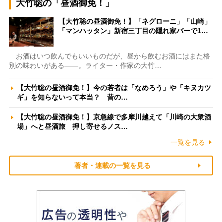
大竹聡の「昼酒御免！」
【大竹聡の昼酒御免！】「ネグローニ」「山崎」
「マンハッタン」新宿三丁目の隠れ家バーで1…
お酒はいつ飲んでもいいものだが、昼から飲むお酒にはまた格
別の味わいがある――。ライター・作家の大竹…
【大竹聡の昼酒御免！】今の若者は「なめろう」や「キヌカツ
ギ」を知らないって本当？ 昔の…
【大竹聡の昼酒御免！】京急線で多摩川越えて「川崎の大衆酒
場」へと昼酒旅 押し寄せるノス…
一覧を見る
著者・連載の一覧を見る