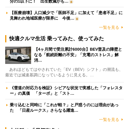
分の1以下に！ 出生数減がも…
【医療崩壊】人口減少で「医師不足」に加えて「患者不足」に
見舞われ地域医療が限界に 今後…
一覧を見る
快適クルマ生活 乗ってみた、使ってみた
【4ヶ月間で受注累計6000台】BEV普及の障壁と
なる「航続距離の不安」「充電のストレス」解
消…
あれほどもてはやされていた「EV（BEV）シフト」の潮流も、
最近では減速基調になっているように見える。…
《雪道の対応力を検証》シビアな状況で実感した「フォレスタ
ー」の真価 「ターボ」と「スト…
乗り込むと同時に「これが軽？」と戸惑うのには理由があっ
た 「日産ルークス」さらなる躍進…
一覧を見る