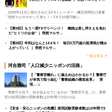
2009年12月に発行された元FXトレーダー・磯貝清明氏の著書
『突然マルサがやって来た！～FXで10億円稼い…
【第9回】もう一度FXでリベンジ！ 種銭は差し押さえを免れ
た”ヒミツのお金” ｜ 突然マルサ…
【第8回】年利はなんと14.6％！ 毎日5万円超の延滞税が積み
上がっていく ｜ 突然マルサ…
一覧を見る
河合雅司「人口減少ニッポンの活路」
【「警察官離れ」に歯止めはかかるか？】警察庁
が本気で取り組む「警察組織の構造改革」 実
現…
警察庁が目下、頭を悩ませているのが「警察官不足」だ。警察
官の採用試験の受験者数は10年間で2分の1以…
【安全・安心ニッポンの危機】採用試験受験者数は10年間で2