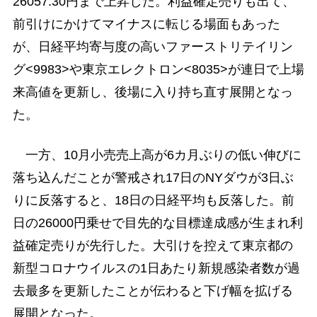
26057.30円まで上昇した。利益確定売りも出て、
前引けにかけてマイナスに転じる場面もあった
が、日経平均寄与度の高いファーストリテイリン
グ<9983>や東京エレクトロン<8035>が連日で上場
来高値を更新し、後場に入り持ち直す展開となっ
た。
一方、10月小売売上高が6カ月ぶりの低い伸びに
落ち込んだことが警戒され17日のNYダウが3日ぶ
りに反落すると、18日の日経平均も反落した。前
日の26000円乗せで目先的な目標達成感が生まれ利
益確定売りが先行した。大引けを控えて東京都の
新型コロナウイルスの1日あたり新規感染者数が過
去最多を更新したことが伝わると下げ幅を拡げる
展開となった。