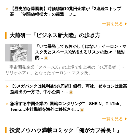
【歴史的な爆騰劇】時価総額10兆円企業が「2連続ストップ
高」「制限値幅拡大」の衝撃 フ…
一覧を見る
大前研一「ビジネス新大陸」の歩き方
「いつ暴発してもおかしくはない」イーロン・マ
スク氏とスペースXが抱えるリスクの数々「絶対
的…
宇宙開発企業「スペースX」の上場で史上初の「兆万長者（ト
リリオネア）」となったイーロン・マスク氏。…
【3メガバンクは純利益5兆円超】銀行、商社、ゼネコンは最高
益続出の一方で、中小企業・…
急増する中国企業の“国籍ロンダリング” SHEIN、TikTok、
Temu…本社機能を海外に移転させ…
一覧を見る
投資ノウハウ満載コミック「俺がカブ番長！」