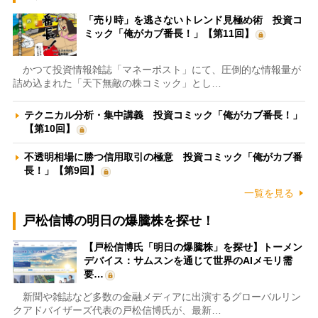
「売り時」を逃さないトレンド見極め術 投資コ
ミック「俺がカブ番長！」【第11回】
かつて投資情報雑誌「マネーポスト」にて、圧倒的な情報量が
詰め込まれた「天下無敵の株コミック」とし…
テクニカル分析・集中講義 投資コミック「俺がカブ番長！」
【第10回】
不透明相場に勝つ信用取引の極意 投資コミック「俺がカブ番
長！」【第9回】
一覧を見る
戸松信博の明日の爆騰株を探せ！
【戸松信博氏「明日の爆騰株」を探せ】トーメン
デバイス：サムスンを通じて世界のAIメモリ需
要…
新聞や雑誌など多数の金融メディアに出演するグローバルリン
クアドバイザーズ代表の戸松信博氏が、最新…