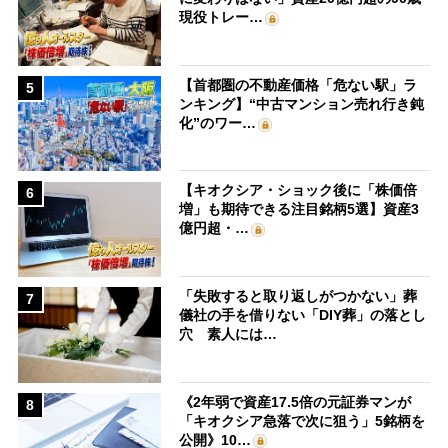
現役トレー…
【首都圏の不動産価格「危ない駅」ラ
5
ンキング】“中古マンション売れ行き鈍
化”のワー…
【キオクシア・ショック後に「株価倍
6
増」も期待できる注目銘柄5選】資産3
億円超・…
「失敗すると取り返しがつかない」葬
7
儀社の手を借りない「DIY葬」の落とし
穴 素人には…
《2年弱で資産17.5倍の元証券マンが
8
「キオクシア急落で次に狙う」5銘柄を
公開》10…