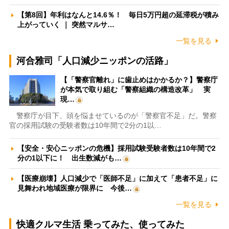
【第8回】年利はなんと14.6％！ 毎日5万円超の延滞税が積み
上がっていく ｜ 突然マルサ…
一覧を見る
河合雅司「人口減少ニッポンの活路」
【「警察官離れ」に歯止めはかかるか？】警察庁
が本気で取り組む「警察組織の構造改革」 実
現…
警察庁が目下、頭を悩ませているのが「警察官不足」だ。警察
官の採用試験の受験者数は10年間で2分の1以…
【安全・安心ニッポンの危機】採用試験受験者数は10年間で2
分の1以下に！ 出生数減がも…
【医療崩壊】人口減少で「医師不足」に加えて「患者不足」に
見舞われ地域医療が限界に 今後…
一覧を見る
快適クルマ生活 乗ってみた、使ってみた