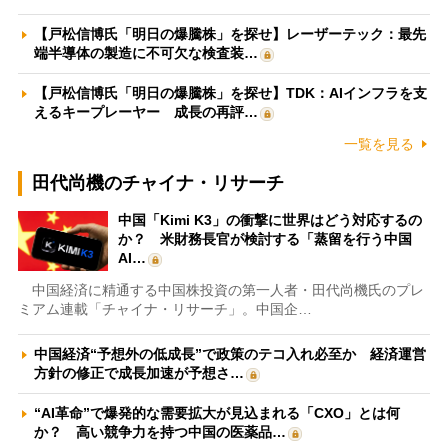
【戸松信博氏「明日の爆騰株」を探せ】レーザーテック：最先
端半導体の製造に不可欠な検査装…
【戸松信博氏「明日の爆騰株」を探せ】TDK：AIインフラを支
えるキープレーヤー 成長の再評…
一覧を見る
田代尚機のチャイナ・リサーチ
中国「Kimi K3」の衝撃に世界はどう対応するの
か？ 米財務長官が検討する「蒸留を行う中国
AI…
中国経済に精通する中国株投資の第一人者・田代尚機氏のプレ
ミアム連載「チャイナ・リサーチ」。中国企…
中国経済“予想外の低成長”で政策のテコ入れ必至か 経済運営
方針の修正で成長加速が予想さ…
“AI革命”で爆発的な需要拡大が見込まれる「CXO」とは何
か？ 高い競争力を持つ中国の医薬品…