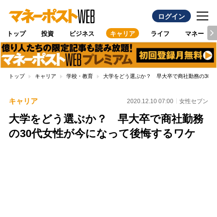
ログイン
トップ
投資
ビジネス
キャリア
ライフ
マネー
トップ
キャリア
学校・教育
大学をどう選ぶか？ 早大卒で商社勤務の30
キャリア
2020.12.10 07:00
女性セブン
大学をどう選ぶか？ 早大卒で商社勤務
の30代女性が今になって後悔するワケ
Loaded
:
100.00%
/
Unmute