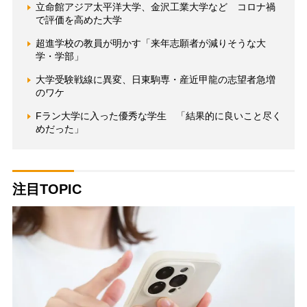
立命館アジア太平洋大学、金沢工業大学など コロナ禍
で評価を高めた大学
超進学校の教員が明かす「来年志願者が減りそうな大
学・学部」
大学受験戦線に異変、日東駒専・産近甲龍の志望者急増
のワケ
Fラン大学に入った優秀な学生 「結果的に良いこと尽く
めだった」
注目TOPIC