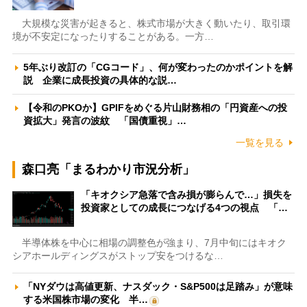
大規模な災害が起きると、株式市場が大きく動いたり、取引環
境が不安定になったりすることがある。一方…
5年ぶり改訂の「CGコード」、何が変わったのかポイントを解
説 企業に成長投資の具体的な説…
【令和のPKOか】GPIFをめぐる片山財務相の「円資産への投
資拡大」発言の波紋 「国債重視」…
一覧を見る
森口亮「まるわかり市況分析」
「キオクシア急落で含み損が膨らんで…」損失を
投資家としての成長につなげる4つの視点 「…
半導体株を中心に相場の調整色が強まり、7月中旬にはキオク
シアホールディングスがストップ安をつけるな…
「NYダウは高値更新、ナスダック・S&P500は足踏み」が意味
する米国株市場の変化 半…