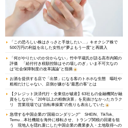
「この恐ろしい株はさっさと手放したい…」キオクシア株で
500万円の利益を出した女性が“夢よもう一度”と再購入
「何がやりたいのか分からない」竹中平蔵氏が語る高市内閣の
評価 「給付付き税額控除はその場しのぎ」いま不可欠なの
は“社会保障制度の改革議論”と指摘
お酒を提供する店で「出禁」になる客のトホホな生態 嘔吐や
粗相だけじゃない、店側が嫌がる“最悪の客”とは
【クレジット決済代行・全東信が破産】63社もの金融機関が融
資をしながら「20年以上の粉飾決算」を見抜けなかったカラク
リ 営業現場では“自転車操業”の焦りも表出していた
急増する中国企業の“国籍ロンダリング” SHEIN、TikTok、
Temu…本社機能を海外に移転させ、トランプ関税の回避を狙
う 現地人を隠れ蓑にした中国企業の農業参入・土地取得への