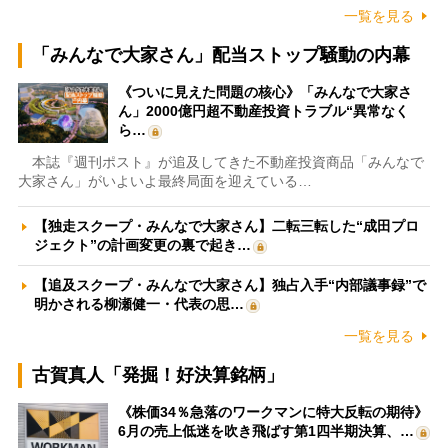
一覧を見る
「みんなで大家さん」配当ストップ騒動の内幕
《ついに見えた問題の核心》「みんなで大家さ
ん」2000億円超不動産投資トラブル“異常なく
ら…
本誌『週刊ポスト』が追及してきた不動産投資商品「みんなで
大家さん」がいよいよ最終局面を迎えている…
【独走スクープ・みんなで大家さん】二転三転した“成田プロ
ジェクト”の計画変更の裏で起き…
【追及スクープ・みんなで大家さん】独占入手“内部議事録”で
明かされる柳瀬健一・代表の思…
一覧を見る
古賀真人「発掘！好決算銘柄」
《株価34％急落のワークマンに特大反転の期待》
6月の売上低迷を吹き飛ばす第1四半期決算、…