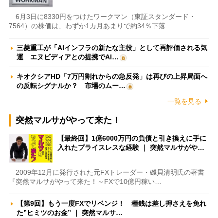
6月3日に8330円をつけたワークマン（東証スタンダード・
7564）の株価は、わずか1カ月あまりで約34％下落…
三菱重工が「AIインフラの新たな主役」として再評価される気
運 エヌビディアとの提携でAI…
キオクシアHD「7万円割れからの急反発」は再びの上昇局面へ
の反転シグナルか？ 市場のムー…
一覧を見る
突然マルサがやって来た！
【最終回】1億6000万円の負債と引き換えに手に
入れたプライスレスな経験 ｜ 突然マルサがや…
2009年12月に発行された元FXトレーダー・磯貝清明氏の著書
『突然マルサがやって来た！～FXで10億円稼い…
【第9回】もう一度FXでリベンジ！ 種銭は差し押さえを免れ
た”ヒミツのお金” ｜ 突然マルサ…