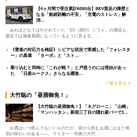
【4ヶ月間で受注累計6000台】BEV普及の障壁と
なる「航続距離の不安」「充電のストレス」解
消…
あれほどもてはやされていた「EV（BEV）シフト」の潮流も、
最近では減速基調になっているように見える。…
《雪道の対応力を検証》シビアな状況で実感した「フォレスタ
ー」の真価 「ターボ」と「スト…
乗り込むと同時に「これが軽？」と戸惑うのには理由があっ
た 「日産ルークス」さらなる躍進…
一覧を見る
大竹聡の「昼酒御免！」
【大竹聡の昼酒御免！】「ネグローニ」「山崎」
「マンハッタン」新宿三丁目の隠れ家バーで1…
お酒はいつ飲んでもいいものだが、昼から飲むお酒にはまた格
別の味わいがある――。ライター・作家の大竹…