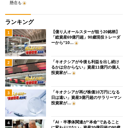
懸念も
ランキング
【億り人オールスターが狙う20銘柄】
1
「総資産69億円超」90歳現役トレーダ
ーから“10…
「キオクシアが今後も利益を出し続け
2
るかは分からない」資産11億円の個人
投資家が…
「キオクシアが再び株価10万円になる
3
日は遠い」資産3億円超のサラリーマン
投資家が…
「AI・半導体関連が“本命”であること
4
に変わりはない」資産20億円超の90歳