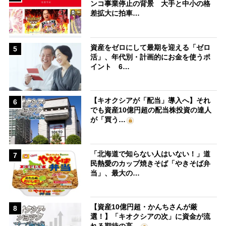
ンコ事業停止の背景 大手と中小の格
差拡大に拍車…
資産をゼロにして最期を迎える「ゼロ
5
活」、年代別・計画的にお金を使うポ
イント 6…
【キオクシアが「配当」導入へ】それ
6
でも資産10億円超の配当株投資の達人
が「買う…
「北海道で知らない人はいない！」道
7
民熱愛のカップ焼きそば「やきそば弁
当」、最大の…
【資産10億円超・かんちさんが厳
8
選！】「キオクシアの次」に資金が流