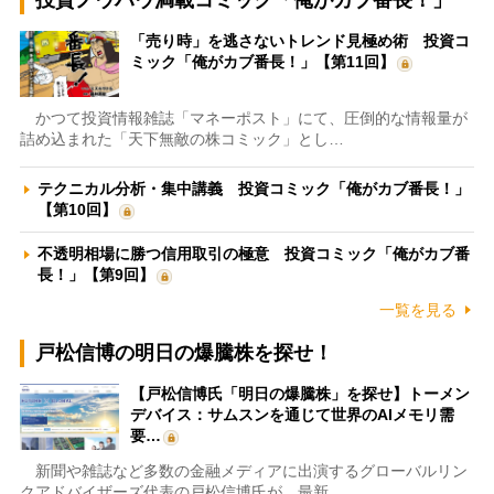
投資ノウハウ満載コミック「俺がカブ番長！」
「売り時」を逃さないトレンド見極め術 投資コ
ミック「俺がカブ番長！」【第11回】
かつて投資情報雑誌「マネーポスト」にて、圧倒的な情報量が
詰め込まれた「天下無敵の株コミック」とし…
テクニカル分析・集中講義 投資コミック「俺がカブ番長！」
【第10回】
不透明相場に勝つ信用取引の極意 投資コミック「俺がカブ番
長！」【第9回】
一覧を見る
戸松信博の明日の爆騰株を探せ！
【戸松信博氏「明日の爆騰株」を探せ】トーメン
デバイス：サムスンを通じて世界のAIメモリ需
要…
新聞や雑誌など多数の金融メディアに出演するグローバルリン
クアドバイザーズ代表の戸松信博氏が、最新…