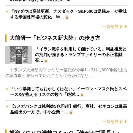
「NYダウは高値更新、ナスダック・S&P500は足踏み」が意味
する米国株市場の変化 半…
一覧を見る
大前研一「ビジネス新大陸」の歩き方
「イラン戦争を利用して儲けている」利益相反と
の批判が強まるトランプファミリーの不正蓄財
疑…
トランプ大統領のファミリー信託が今年1～3月に3000回以上も
の証券取引を行っていたことが明らかになり…
「いつ暴発してもおかしくはない」イーロン・マスク氏とスペ
ースXが抱えるリスクの数々「絶対…
【3メガバンクは純利益5兆円超】銀行、商社、ゼネコンは最高
益続出の一方で、中小企業・…
一覧を見る