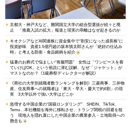
京都大・神戸大など、難関国立大学の総合型選抜が続々と廃
止 「推薦入試の拡大」報道と現実の乖離はなぜ起きるのか
キオクシアなどAI関連株に資金集中で“割安になった成長株”に
投資妙味 資産1.5億円超の坂本慎太郎さんが「絶好の仕込み
時」と考える防衛・食品銘柄を紹介
猛暑のお葬式で悩ましい“喪服問題” 女性は「ワンピースを着
ていけばOK」という俗説に潜む誤解、なぜ「ジャケット」が
マストなのか？《1級葬祭ディレクターが解説》
《商社の大学別就職者数ランキングを解剖》三菱商事、三井物
産、住友商事への就職者は「東大・早大・慶大で約6割」の現
実 3大学以外で強い大学はどこか
急増する中国企業の“国籍ロンダリング” SHEIN、TikTok、
Temu…本社機能を海外に移転させ、トランプ関税の回避を狙
う 現地人を隠れ蓑にした中国企業の農業参入・土地取得への
懸念も