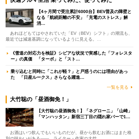
快適クルマ生活 乗ってみた、使ってみた
【4ヶ月間で受注累計6000台】BEV普及の障壁と
なる「航続距離の不安」「充電のストレス」解
消…
あれほどもてはやされていた「EV（BEV）シフト」の潮流も、
最近では減速基調になっているように見える。…
《雪道の対応力を検証》シビアな状況で実感した「フォレスタ
ー」の真価 「ターボ」と「スト…
乗り込むと同時に「これが軽？」と戸惑うのには理由があっ
た 「日産ルークス」さらなる躍進…
一覧を見る
大竹聡の「昼酒御免！」
【大竹聡の昼酒御免！】「ネグローニ」「山崎」
「マンハッタン」新宿三丁目の隠れ家バーで1…
お酒はいつ飲んでもいいものだが、昼から飲むお酒にはまた格
別の味わいがある――。ライター・作家の大竹…