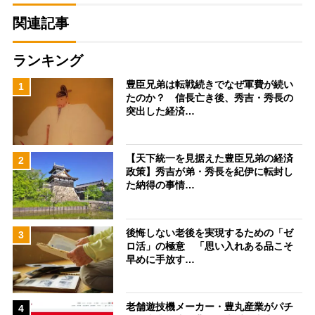
関連記事
ランキング
豊臣兄弟は転戦続きでなぜ軍費が続い
1
たのか？ 信長亡き後、秀吉・秀長の
突出した経済…
【天下統一を見据えた豊臣兄弟の経済
2
政策】秀吉が弟・秀長を紀伊に転封し
た納得の事情…
後悔しない老後を実現するための「ゼ
3
ロ活」の極意 「思い入れある品こそ
早めに手放す…
老舗遊技機メーカー・豊丸産業がパチ
4