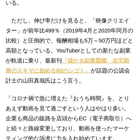
いる。
ただし、伸び率だけを見ると、「映像クリエイ
ター」が前年比499％（2019年4月と2020年同月の
比較）と圧倒的で、報酬相場も5万～50万円ほどと
高額となっている。YouTuberとしての新たな副業
が軌道に乗り、最新刊
『儲かる副業図鑑 在宅勤
務のスキマに始める80のシゴト』
が話題の公認会
計士の山田真哉氏はこう言う。
「コロナ禍で急に増えた『おうち時間』を、とり
あえず動画を見て過ごすという人はやはり多い。
企業も商品の販路を店頭からEC（電子商取引）へ
と続々と路線変更しており、動画を使ったマーケ
ティング的な訴求に力を入れ始めています。