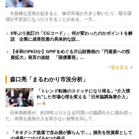
大規模な災害が起きると、株式市場が大きく動いたり、取引環
境が不安定になったりすることがある。一方…
5年ぶり改訂の「CGコード」、何が変わったのかポイントを解
説 企業に成長投資の具体的な説…
【令和のPKOか】GPIFをめぐる片山財務相の「円資産への投
資拡大」発言の波紋 「国債重視」…
一覧を見る
森口亮「まるわかり市況分析」
「トレンド転換のスイッチになり得る」“介入慣
れ”した市場心理を変える「日米協調為替介入」
…
日米両政府が、約28年ぶりとなる円買いの協調介入に踏み切っ
た。米国も追加介入を辞さない姿勢を示して…
「キオクシア急落で含み損が膨らんで…」損失を投資家として
の成長につなげる4つの視点 …