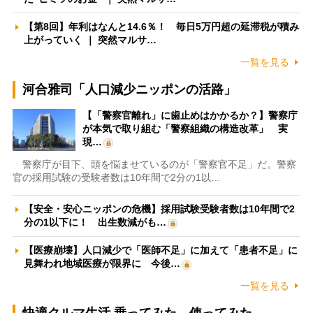
【第8回】年利はなんと14.6％！ 毎日5万円超の延滞税が積み
上がっていく ｜ 突然マルサ…
一覧を見る
河合雅司「人口減少ニッポンの活路」
【「警察官離れ」に歯止めはかかるか？】警察庁
が本気で取り組む「警察組織の構造改革」 実
現…
警察庁が目下、頭を悩ませているのが「警察官不足」だ。警察
官の採用試験の受験者数は10年間で2分の1以…
【安全・安心ニッポンの危機】採用試験受験者数は10年間で2
分の1以下に！ 出生数減がも…
【医療崩壊】人口減少で「医師不足」に加えて「患者不足」に
見舞われ地域医療が限界に 今後…
一覧を見る