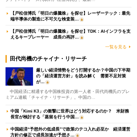
【戸松信博氏「明日の爆騰株」を探せ】レーザーテック：最先
端半導体の製造に不可欠な検査装…
【戸松信博氏「明日の爆騰株」を探せ】TDK：AIインフラを支
えるキープレーヤー 成長の再評…
一覧を見る
田代尚機のチャイナ・リサーチ
厳しい経済情勢をどう打開するか？中国の下半期
の「経済運営方針」を読み解く 需要不足対策
が…
中国経済に精通する中国株投資の第一人者・田代尚機氏のプレ
ミアム連載「チャイナ・リサーチ」。中国の…
中国「Kimi K3」の衝撃に世界はどう対応するのか？ 米財務
長官が検討する「蒸留を行う中国…
中国経済“予想外の低成長”で政策のテコ入れ必至か 経済運営
方針の修正で成長加速が予想さ…