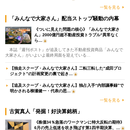
一覧を見る
「みんなで大家さん」配当ストップ騒動の内幕
《ついに見えた問題の核心》「みんなで大家さ
ん」2000億円超不動産投資トラブル“異常なく
ら…
本誌『週刊ポスト』が追及してきた不動産投資商品「みんなで
大家さん」がいよいよ最終局面を迎えている…
【独走スクープ・みんなで大家さん】二転三転した“成田プロ
ジェクト”の計画変更の裏で起き…
【追及スクープ・みんなで大家さん】独占入手“内部議事録”で
明かされる柳瀬健一・代表の思…
一覧を見る
古賀真人「発掘！好決算銘柄」
《株価34％急落のワークマンに特大反転の期待》
6月の売上低迷を吹き飛ばす第1四半期決算、…