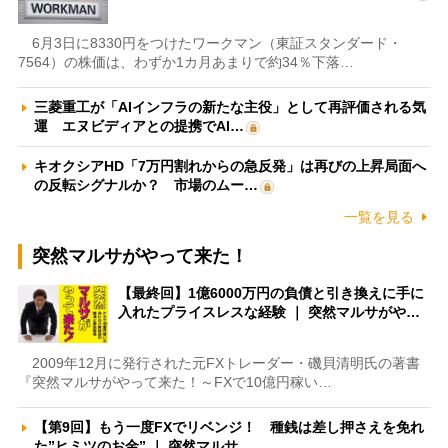
6月3日に8330円をつけたワークマン（東証スタンダード・
7564）の株価は、わずか1カ月あまりで約34％下落…
三菱重工が「AIインフラの新たな主役」として再評価される気
運 エヌビディアとの提携でAI…
キオクシアHD「7万円割れからの急反発」は再びの上昇局面へ
の反転シグナルか？ 市場のムー…
一覧を見る
突然マルサがやって来た！
【最終回】1億6000万円の負債と引き換えに手に
入れたプライスレスな経験 ｜ 突然マルサがや…
2009年12月に発行された元FXトレーダー・磯貝清明氏の著書
『突然マルサがやって来た！～FXで10億円稼い…
【第9回】もう一度FXでリベンジ！ 種銭は差し押さえを免れ
た”ヒミツのお金” ｜ 突然マルサ…