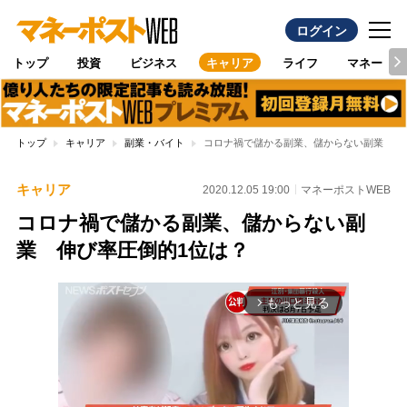
ログイン
トップ
投資
ビジネス
キャリア
ライフ
マネー
トップ
キャリア
副業・バイト
コロナ禍で儲かる副業、儲からない副業 伸
キャリア
2020.12.05 19:00
マネーポストWEB
コロナ禍で儲かる副業、儲からない副
業 伸び率圧倒的1位は？
もっと見る
arrow_forward_ios