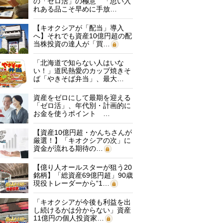
の「ゼロ活」の極意 「思い入
れある品こそ早めに手放…
【キオクシアが「配当」導入
へ】それでも資産10億円超の配
当株投資の達人が「買…
「北海道で知らない人はいな
い！」道民熱愛のカップ焼きそ
ば「やきそば弁当」、最大…
資産をゼロにして最期を迎える
「ゼロ活」、年代別・計画的に
お金を使うポイント …
【資産10億円超・かんちさんが
厳選！】「キオクシアの次」に
資金が流れる期待の…
【億り人オールスターが狙う20
銘柄】「総資産69億円超」90歳
現役トレーダーから“1…
「キオクシアが今後も利益を出
し続けるかは分からない」資産
11億円の個人投資家…