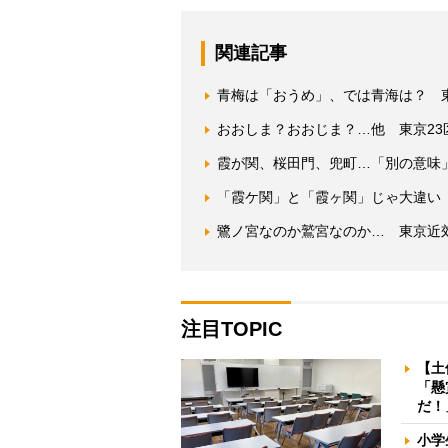
関連記事
青梅は「おうめ」、では青海は？ 
おおしま？おおじま？…他 東京2
霞が関、桜田門、兜町…「別の意味
「霞ケ関」と「霞ヶ関」じゃ大違い
鷺ノ宮なのか鷲宮なのか… 東京近
注目TOPIC
【土
「懸
だ！
小学