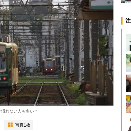
注
び慣れない人も多い？
写真1枚