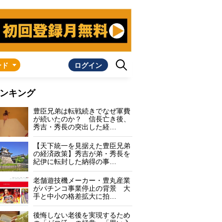
ンド
ログイン
ンキング
豊臣兄弟は転戦続きでなぜ軍費
が続いたのか？ 信長亡き後、
秀吉・秀長の突出した経…
【天下統一を見据えた豊臣兄弟
の経済政策】秀吉が弟・秀長を
紀伊に転封した納得の事…
老舗遊技機メーカー・豊丸産業
がパチンコ事業停止の背景 大
手と中小の格差拡大に拍…
後悔しない老後を実現するため