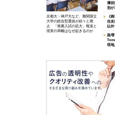
薄状
別が
京都大・神戸大など、難関国立
《商
大学の総合型選抜が続々と廃
住友
止 「推薦入試の拡大」報道と
以外
現実の乖離はなぜ起きるのか
急増
Te
現地