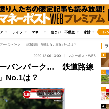
ア
ライフ
マネー
住まい・不動産
家計
トレ
アーバンパーク… 鉄道路線「浸透しない愛称」No.1は？
ラ
1
2020.12.06 13:00
マネーポストWEB
ーバンパーク… 鉄道路線
2
No.1は？
3
もっと見る
arrow_forward_ios
4