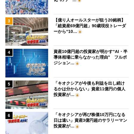
【億り人オールスターが狙う20銘柄】
3
「総資産69億円超」90歳現役トレーダ
ーから“10…
資産10億円超の投資家が明かす“AI・半
4
導体相場に乗らなかった理由” フルポ
ジション…
「キオクシアが今後も利益を出し続け
5
るかは分からない」資産11億円の個人
投資家が…
「キオクシアが再び株価10万円になる
6
日は遠い」資産3億円超のサラリーマン
投資家が…