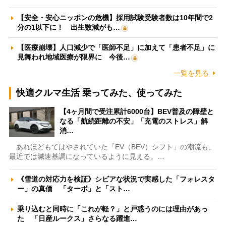
【安全・安心ニッポンの危機】採用試験受験者数は10年間で2
分の1以下に！ 出生数減がも…
【医療崩壊】人口減少で「医師不足」に加えて「患者不足」に
見舞われ地域医療が限界に 今後…
一覧を見る
快適クルマ生活 乗ってみた、使ってみた
【4ヶ月間で受注累計6000台】BEV普及の障壁と
なる「航続距離の不安」「充電のストレス」解
消…
あれほどもてはやされていた「EV（BEV）シフト」の潮流も、
最近では減速基調になっているように見える。…
《雪道の対応力を検証》シビアな状況で実感した「フォレスタ
ー」の真価 「ターボ」と「スト…
乗り込むと同時に「これが軽？」と戸惑うのには理由があっ
た 「日産ルークス」さらなる躍進…