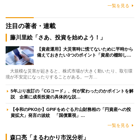
一覧を見る
注目の著者・連載
藤川里絵「さあ、投資を始めよう！」
【資産運用】大災害時に慌てないために平時から
備えておきたい3つのポイント「資産の棚卸し…
大規模な災害が起きると、株式市場が大きく動いたり、取引環
境が不安定になったりすることがある。一方…
5年ぶり改訂の「CGコード」、何が変わったのかポイントを解
説 企業に成長投資の具体的な説…
【令和のPKOか】GPIFをめぐる片山財務相の「円資産への投
資拡大」発言の波紋 「国債重視」…
一覧を見る
森口亮「まるわかり市況分析」