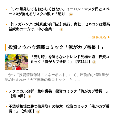
「いつ暴発してもおかしくはない」イーロン・マスク氏とスペ
ースXが抱えるリスクの数々「絶対…
【3メガバンクは純利益5兆円超】銀行、商社、ゼネコンは最高
益続出の一方で、中小企業・…
一覧を見る
投資ノウハウ満載コミック「俺がカブ番長！」
「売り時」を逃さないトレンド見極め術 投資コ
ミック「俺がカブ番長！」【第11回】
かつて投資情報雑誌「マネーポスト」にて、圧倒的な情報量が
詰め込まれた「天下無敵の株コミック」とし…
テクニカル分析・集中講義 投資コミック「俺がカブ番長！」
【第10回】
不透明相場に勝つ信用取引の極意 投資コミック「俺がカブ番
長！」【第9回】