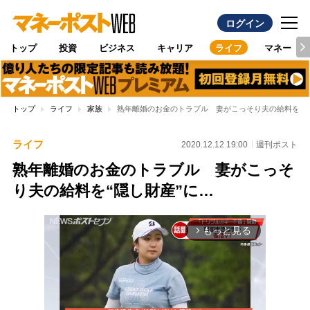
ログイン
トップ
投資
ビジネス
キャリア
ライフ
マネー
トップ
ライフ
家族
熟年離婚のお金のトラブル 妻がこっそり夫の給料を“隠
ライフ
2020.12.12 19:00
週刊ポスト
熟年離婚のお金のトラブル 妻がこっそ
り夫の給料を“隠し財産”に…
もっと見る
arrow_forward_ios