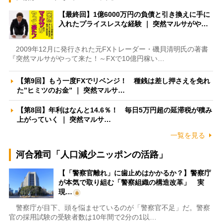
【最終回】1億6000万円の負債と引き換えに手に
入れたプライスレスな経験 ｜ 突然マルサがや…
2009年12月に発行された元FXトレーダー・磯貝清明氏の著書
『突然マルサがやって来た！～FXで10億円稼い…
【第9回】もう一度FXでリベンジ！ 種銭は差し押さえを免れ
た”ヒミツのお金” ｜ 突然マルサ…
【第8回】年利はなんと14.6％！ 毎日5万円超の延滞税が積み
上がっていく ｜ 突然マルサ…
一覧を見る
河合雅司「人口減少ニッポンの活路」
【「警察官離れ」に歯止めはかかるか？】警察庁
が本気で取り組む「警察組織の構造改革」 実
現…
警察庁が目下、頭を悩ませているのが「警察官不足」だ。警察
官の採用試験の受験者数は10年間で2分の1以…