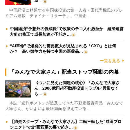
AI…
中国経済に精通する中国株投資の第一人者・田代尚機氏のプレ
ミアム連載「チャイナ・リサーチ」。中国企…
中国経済“予想外の低成長”で政策のテコ入れ必至か 経済運営
方針の修正で成長加速が予想さ…
“AI革命”で爆発的な需要拡大が見込まれる「CXO」とは何
か？ 高い競争力を持つ中国の医薬品…
一覧を見る
「みんなで大家さん」配当ストップ騒動の内幕
《ついに見えた問題の核心》「みんなで大家さ
ん」2000億円超不動産投資トラブル“異常なく
ら…
本誌『週刊ポスト』が追及してきた不動産投資商品「みんなで
大家さん」がいよいよ最終局面を迎えている…
【独走スクープ・みんなで大家さん】二転三転した“成田プロ
ジェクト”の計画変更の裏で起き…