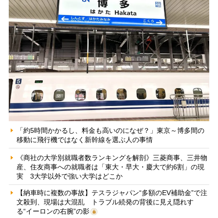
「約5時間かかるし、料金も高いのになぜ？」東京～博多間の
移動に飛行機ではなく新幹線を選ぶ人の事情
《商社の大学別就職者数ランキングを解剖》三菱商事、三井物
産、住友商事への就職者は「東大・早大・慶大で約6割」の現
実 3大学以外で強い大学はどこか
【納車時に複数の事故】テスラジャパン“多額のEV補助金”で注
文殺到、現場は大混乱 トラブル続発の背後に見え隠れす
る“イーロンの右腕”の影