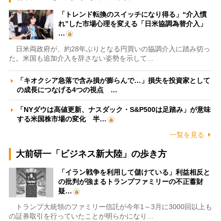
「トレンド転換のスイッチになり得る」“介入慣
れ”した市場心理を変える「日米協調為替介入」
…
日米両政府が、約28年ぶりとなる円買いの協調介入に踏み切っ
た。米国も追加介入を辞さない姿勢を示して…
「キオクシア急落で含み損が膨らんで…」損失を投資家として
の成長につなげる4つの視点 …
「NYダウは高値更新、ナスダック・S&P500は足踏み」が意味
する米国株市場の変化 半…
一覧を見る
大前研一「ビジネス新大陸」の歩き方
「イラン戦争を利用して儲けている」利益相反と
の批判が強まるトランプファミリーの不正蓄財
疑…
トランプ大統領のファミリー信託が今年1～3月に3000回以上も
の証券取引を行っていたことが明らかになり…