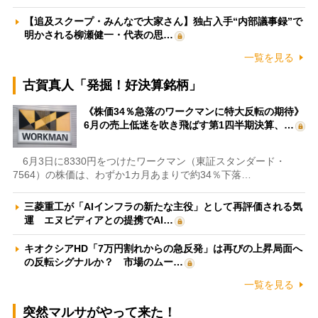
【追及スクープ・みんなで大家さん】独占入手“内部議事録”で
明かされる柳瀬健一・代表の思…
一覧を見る
古賀真人「発掘！好決算銘柄」
《株価34％急落のワークマンに特大反転の期待》
6月の売上低迷を吹き飛ばす第1四半期決算、…
6月3日に8330円をつけたワークマン（東証スタンダード・
7564）の株価は、わずか1カ月あまりで約34％下落…
三菱重工が「AIインフラの新たな主役」として再評価される気
運 エヌビディアとの提携でAI…
キオクシアHD「7万円割れからの急反発」は再びの上昇局面へ
の反転シグナルか？ 市場のムー…
一覧を見る
突然マルサがやって来た！