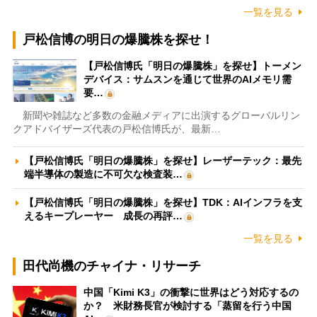
一覧を見る
戸松信博の明日の爆騰株を探せ！
【戸松信博氏「明日の爆騰株」を探せ】トーメン
デバイス：サムスンを通じて世界のAIメモリ需
要…
新聞や雑誌など多数の金融メディアに出演するグローバルリン
クアドバイザーズ代表の戸松信博氏が、最新…
【戸松信博氏「明日の爆騰株」を探せ】レーザーテック：最先
端半導体の製造に不可欠な検査装…
【戸松信博氏「明日の爆騰株」を探せ】TDK：AIインフラを支
えるキープレーヤー 成長の再評…
一覧を見る
田代尚機のチャイナ・リサーチ
中国「Kimi K3」の衝撃に世界はどう対応するの
か？ 米財務長官が検討する「蒸留を行う中国