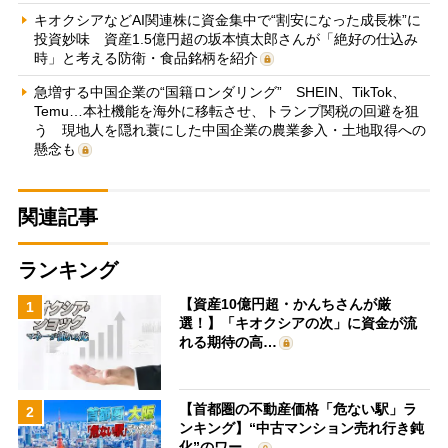
キオクシアなどAI関連株に資金集中で“割安になった成長株”に
投資妙味 資産1.5億円超の坂本慎太郎さんが「絶好の仕込み
時」と考える防衛・食品銘柄を紹介
急増する中国企業の“国籍ロンダリング” SHEIN、TikTok、
Temu…本社機能を海外に移転させ、トランプ関税の回避を狙
う 現地人を隠れ蓑にした中国企業の農業参入・土地取得への
懸念も
関連記事
ランキング
【資産10億円超・かんちさんが厳
1
選！】「キオクシアの次」に資金が流
れる期待の高…
【首都圏の不動産価格「危ない駅」ラ
2
ンキング】“中古マンション売れ行き鈍
化”のワー…