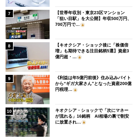
【世帯年収別・東京23区マンション
7
「狙い目駅」を大公開】年収500万円、
700万円で…
【キオクシア・ショック後に「株価倍
8
増」も期待できる注目銘柄5選】資産3
億円超・…
《利益は年5億円前後》住み込みバイト
9
から“ギガ大家さん”となった資産200億
円税理…
キオクシア・ショックで「次にマネー
10
が流れる」16銘柄 AI相場の裏で割安
に放置され…