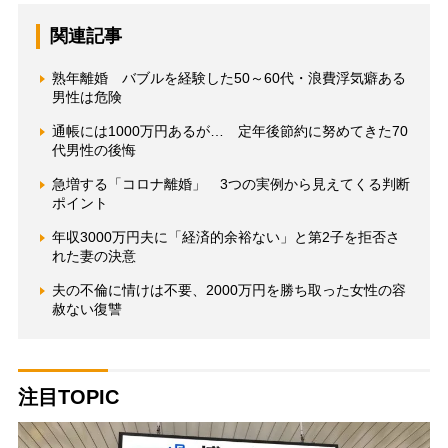
関連記事
熟年離婚 バブルを経験した50～60代・浪費浮気癖ある
男性は危険
通帳には1000万円あるが… 定年後節約に努めてきた70
代男性の後悔
急増する「コロナ離婚」 3つの実例から見えてくる判断
ポイント
年収3000万円夫に「経済的余裕ない」と第2子を拒否さ
れた妻の決意
夫の不倫に情けは不要、2000万円を勝ち取った女性の容
赦ない復讐
注目TOPIC