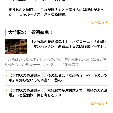
乗り込むと同時に「これが軽？」と戸惑うのには理由があっ
た 「日産ルークス」さらなる躍進…
一覧を見る
大竹聡の「昼酒御免！」
【大竹聡の昼酒御免！】「ネグローニ」「山崎」
「マンハッタン」新宿三丁目の隠れ家バーで1…
お酒はいつ飲んでもいいものだが、昼から飲むお酒にはまた格
別の味わいがある――。ライター・作家の大竹…
【大竹聡の昼酒御免！】今の若者は「なめろう」や「キヌカツ
ギ」を知らないって本当？ 昔の…
【大竹聡の昼酒御免！】京急線で多摩川越えて「川崎の大衆酒
場」へと昼酒旅 押し寄せるノス…
一覧を見る