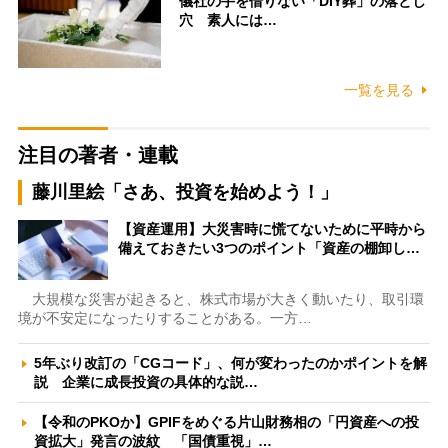
儀社の手を借りない「DIY葬」の落とし
穴 素人には…
一覧を見る
注目の著者・連載
藤川里絵「さあ、投資を始めよう！」
【資産運用】大災害時に慌てないために平時から
備えておきたい3つのポイント「資産の棚卸し…
大規模な災害が起きると、株式市場が大きく動いたり、取引環
境が不安定になったりすることがある。一方…
5年ぶり改訂の「CGコード」、何が変わったのかポイントを解
説 企業に成長投資の具体的な説…
【令和のPKOか】GPIFをめぐる片山財務相の「円資産への投
資拡大」発言の波紋 「国債重視」…