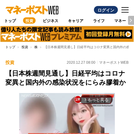
ログイン
トップ
投資
ビジネス
キャリア
ライフ
マネー
トップ
投資
株
【日本株週間見通し】日経平均はコロナ変異と国内外の感染
投資
2020.12.27 08:00
マネーポストWEB
【日本株週間見通し】日経平均はコロナ
変異と国内外の感染状況をにらみ膠着か
もっと見る
arrow_forward_ios