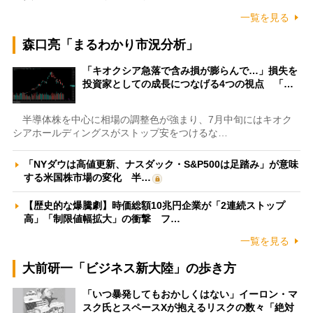
一覧を見る
森口亮「まるわかり市況分析」
「キオクシア急落で含み損が膨らんで…」損失を
投資家としての成長につなげる4つの視点 「…
半導体株を中心に相場の調整色が強まり、7月中旬にはキオク
シアホールディングスがストップ安をつけるな…
「NYダウは高値更新、ナスダック・S&P500は足踏み」が意味
する米国株市場の変化 半…
【歴史的な爆騰劇】時価総額10兆円企業が「2連続ストップ
高」「制限値幅拡大」の衝撃 フ…
一覧を見る
大前研一「ビジネス新大陸」の歩き方
「いつ暴発してもおかしくはない」イーロン・マ
スク氏とスペースXが抱えるリスクの数々「絶対