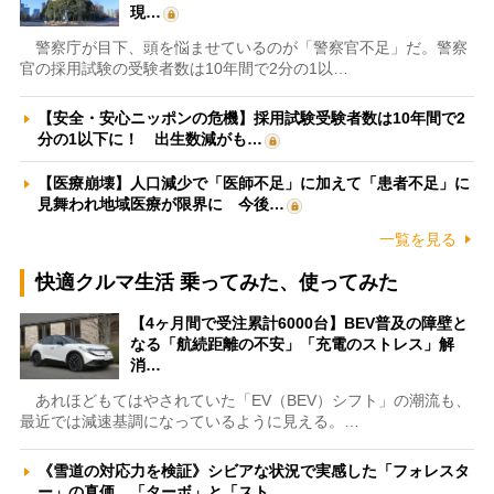
現…
警察庁が目下、頭を悩ませているのが「警察官不足」だ。警察
官の採用試験の受験者数は10年間で2分の1以…
【安全・安心ニッポンの危機】採用試験受験者数は10年間で2
分の1以下に！ 出生数減がも…
【医療崩壊】人口減少で「医師不足」に加えて「患者不足」に
見舞われ地域医療が限界に 今後…
一覧を見る
快適クルマ生活 乗ってみた、使ってみた
【4ヶ月間で受注累計6000台】BEV普及の障壁と
なる「航続距離の不安」「充電のストレス」解
消…
あれほどもてはやされていた「EV（BEV）シフト」の潮流も、
最近では減速基調になっているように見える。…
《雪道の対応力を検証》シビアな状況で実感した「フォレスタ
ー」の真価 「ターボ」と「スト…