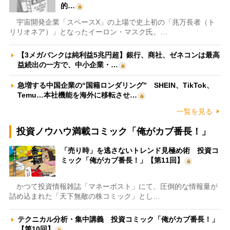
的…
宇宙開発企業「スペースX」の上場で史上初の「兆万長者（ト
リリオネア）」となったイーロン・マスク氏。…
【3メガバンクは純利益5兆円超】銀行、商社、ゼネコンは最高
益続出の一方で、中小企業・…
急増する中国企業の“国籍ロンダリング” SHEIN、TikTok、
Temu…本社機能を海外に移転させ…
一覧を見る
投資ノウハウ満載コミック「俺がカブ番長！」
「売り時」を逃さないトレンド見極め術 投資コ
ミック「俺がカブ番長！」【第11回】
かつて投資情報雑誌「マネーポスト」にて、圧倒的な情報量が
詰め込まれた「天下無敵の株コミック」とし…
テクニカル分析・集中講義 投資コミック「俺がカブ番長！」
【第10回】