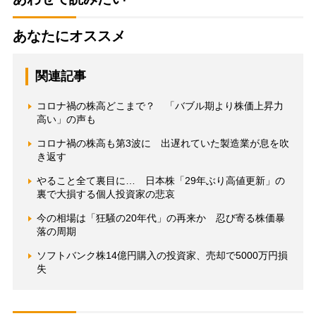
あなたにオススメ
関連記事
コロナ禍の株高どこまで？ 「バブル期より株価上昇力
高い」の声も
コロナ禍の株高も第3波に 出遅れていた製造業が息を吹
き返す
やること全て裏目に… 日本株「29年ぶり高値更新」の
裏で大損する個人投資家の悲哀
今の相場は「狂騒の20年代」の再来か 忍び寄る株価暴
落の周期
ソフトバンク株14億円購入の投資家、売却で5000万円損
失