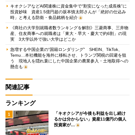
キオクシアなどAI関連株に資金集中で“割安になった成長株”に
投資妙味 資産1.5億円超の坂本慎太郎さんが「絶好の仕込み
時」と考える防衛・食品銘柄を紹介
《商社の大学別就職者数ランキングを解剖》三菱商事、三井物
産、住友商事への就職者は「東大・早大・慶大で約6割」の現
実 3大学以外で強い大学はどこか
急増する中国企業の“国籍ロンダリング” SHEIN、TikTok、
Temu…本社機能を海外に移転させ、トランプ関税の回避を狙
う 現地人を隠れ蓑にした中国企業の農業参入・土地取得への
懸念も
関連記事
ランキング
「キオクシアが今後も利益を出し続け
1
るかは分からない」資産11億円の個人
投資家が…