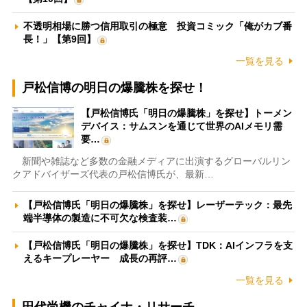
不透明相場に勝つ信用取引の極意 投資コミック「俺がカブ番
長！」【第9回】
一覧を見る
戸松信博の明日の爆騰株を探せ！
【戸松信博氏「明日の爆騰株」を探せ】トーメン
デバイス：サムスンを通じて世界のAIメモリ需
要…
新聞や雑誌など多数の金融メディアに出演するグローバルリン
クアドバイザーズ代表の戸松信博氏が、最新…
【戸松信博氏「明日の爆騰株」を探せ】レーザーテック：最先
端半導体の製造に不可欠な検査装…
【戸松信博氏「明日の爆騰株」を探せ】TDK：AIインフラを支
えるキープレーヤー 成長の再評…
一覧を見る