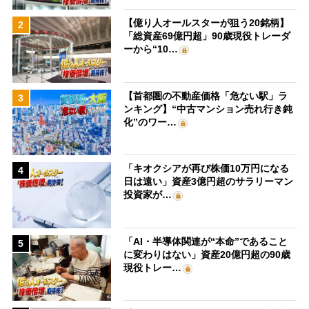
【億り人オールスターが狙う20銘柄】
2
「総資産69億円超」90歳現役トレーダ
ーから“10…
【首都圏の不動産価格「危ない駅」ラ
3
ンキング】“中古マンション売れ行き鈍
化”のワー…
「キオクシアが再び株価10万円になる
4
日は遠い」資産3億円超のサラリーマン
投資家が…
「AI・半導体関連が“本命”であること
5
に変わりはない」資産20億円超の90歳
現役トレー…