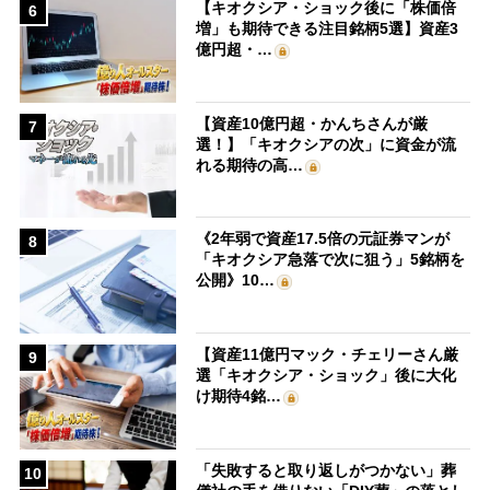
【キオクシア・ショック後に「株価倍
6
増」も期待できる注目銘柄5選】資産3
億円超・…
【資産10億円超・かんちさんが厳
7
選！】「キオクシアの次」に資金が流
れる期待の高…
《2年弱で資産17.5倍の元証券マンが
8
「キオクシア急落で次に狙う」5銘柄を
公開》10…
【資産11億円マック・チェリーさん厳
9
選「キオクシア・ショック」後に大化
け期待4銘…
「失敗すると取り返しがつかない」葬
10