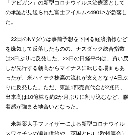
「アビガン」の新型コロナウイルス治療薬として
の承認が見送られた富士フイルム<4901>が急落し
た。
22日のNYダウは事前予想を下回る経済指標など
を嫌気して反落したものの、ナスダック総合指数
は3日ぶりに反発した。23日の日経平均は、買い戻
しが先行する朝高からマイナスに転じる場面もあ
ったが、米ハイテク株高の流れが支えとなり4日ぶ
りに反発した。ただ、東証1部売買代金が2兆円、
出来高は10億株を約2か月ぶりに割り込むなど、膠
着感が強まる地合いとなった。
米製薬大手ファイザーによる新型コロナウイル
スワクチンの追加供給や、英国とEU（欧州連合）