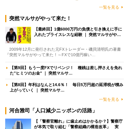
一覧を見る
突然マルサがやって来た！
【最終回】1億6000万円の負債と引き換えに手に
入れたプライスレスな経験 ｜ 突然マルサがや…
2009年12月に発行された元FXトレーダー・磯貝清明氏の著書
『突然マルサがやって来た！～FXで10億円稼い…
【第9回】もう一度FXでリベンジ！ 種銭は差し押さえを免れ
た”ヒミツのお金” ｜ 突然マルサ…
【第8回】年利はなんと14.6％！ 毎日5万円超の延滞税が積み
上がっていく ｜ 突然マルサ…
一覧を見る
河合雅司「人口減少ニッポンの活路」
【「警察官離れ」に歯止めはかかるか？】警察庁
が本気で取り組む「警察組織の構造改革」 実