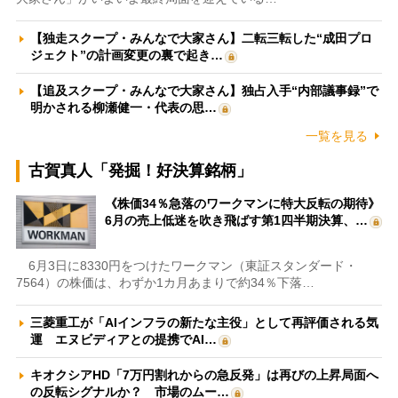
【独走スクープ・みんなで大家さん】二転三転した“成田プロ
ジェクト”の計画変更の裏で起き…
【追及スクープ・みんなで大家さん】独占入手“内部議事録”で
明かされる柳瀬健一・代表の思…
一覧を見る
古賀真人「発掘！好決算銘柄」
《株価34％急落のワークマンに特大反転の期待》
6月の売上低迷を吹き飛ばす第1四半期決算、…
6月3日に8330円をつけたワークマン（東証スタンダード・
7564）の株価は、わずか1カ月あまりで約34％下落…
三菱重工が「AIインフラの新たな主役」として再評価される気
運 エヌビディアとの提携でAI…
キオクシアHD「7万円割れからの急反発」は再びの上昇局面へ
の反転シグナルか？ 市場のムー…