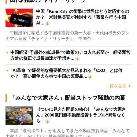
田代尚機のチャイナ・リサーチ
中国「Kimi K3」の衝撃に世界はどう対応するの
か？ 米財務長官が検討する「蒸留を行う中国
AI…
中国経済に精通する中国株投資の第一人者・田代尚機氏のプレ
ミアム連載「チャイナ・リサーチ」。中国企…
中国経済“予想外の低成長”で政策のテコ入れ必至か 経済運営
方針の修正で成長加速が予想さ…
“AI革命”で爆発的な需要拡大が見込まれる「CXO」とは何
か？ 高い競争力を持つ中国の医薬品…
一覧を見る
「みんなで大家さん」配当ストップ騒動の内幕
《ついに見えた問題の核心》「みんなで大家さ
ん」2000億円超不動産投資トラブル“異常なく
ら…
本誌『週刊ポスト』が追及してきた不動産投資商品「みんなで
大家さん」がいよいよ最終局面を迎えている…