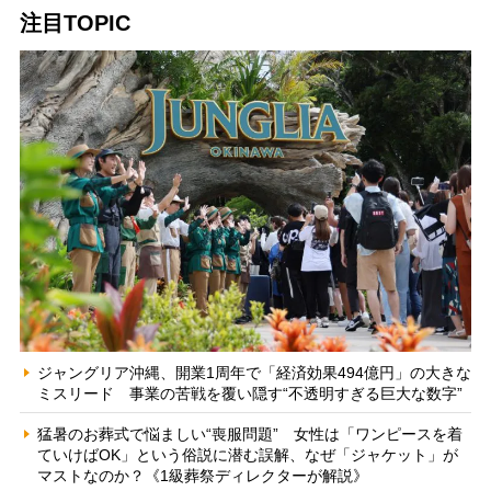
注目TOPIC
ジャングリア沖縄、開業1周年で「経済効果494億円」の大きな
ミスリード 事業の苦戦を覆い隠す“不透明すぎる巨大な数字”
猛暑のお葬式で悩ましい“喪服問題” 女性は「ワンピースを着
ていけばOK」という俗説に潜む誤解、なぜ「ジャケット」が
マストなのか？《1級葬祭ディレクターが解説》