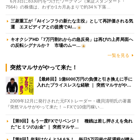
6月3日に8330円をつけたワークマン（東証スタンダード・
7564）の株価は、わずか1カ月あまりで約34％下落…
三菱重工が「AIインフラの新たな主役」として再評価される気
運 エヌビディアとの提携でAI…
キオクシアHD「7万円割れからの急反発」は再びの上昇局面へ
の反転シグナルか？ 市場のムー…
一覧を見る
突然マルサがやって来た！
【最終回】1億6000万円の負債と引き換えに手に
入れたプライスレスな経験 ｜ 突然マルサがや…
2009年12月に発行された元FXトレーダー・磯貝清明氏の著書
『突然マルサがやって来た！～FXで10億円稼い…
【第9回】もう一度FXでリベンジ！ 種銭は差し押さえを免れ
た”ヒミツのお金” ｜ 突然マルサ…
【第8回】年利はなんと14.6％！ 毎日5万円超の延滞税が積み