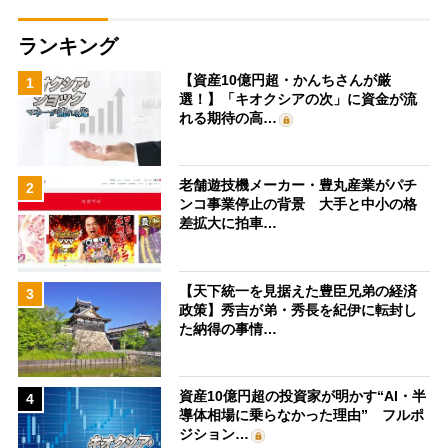
ランキング
【資産10億円超・かんちさんが厳
1
選！】「キオクシアの次」に資金が流
れる期待の高…
老舗遊技機メーカー・豊丸産業がパチ
2
ンコ事業停止の背景 大手と中小の格
差拡大に拍車…
【天下統一を見据えた豊臣兄弟の経済
3
政策】秀吉が弟・秀長を紀伊に転封し
た納得の事情…
資産10億円超の投資家が明かす“AI・半
4
導体相場に乗らなかった理由” フルポ
ジション…