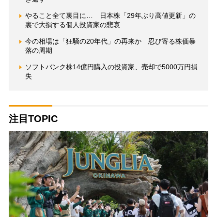
やること全て裏目に… 日本株「29年ぶり高値更新」の
裏で大損する個人投資家の悲哀
今の相場は「狂騒の20年代」の再来か 忍び寄る株価暴
落の周期
ソフトバンク株14億円購入の投資家、売却で5000万円損
失
注目TOPIC