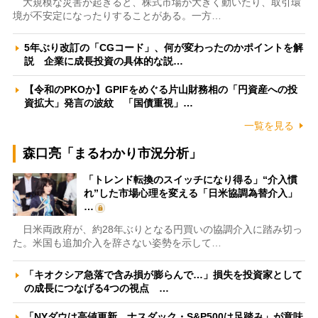
大規模な災害が起きると、株式市場が大きく動いたり、取引環
境が不安定になったりすることがある。一方…
5年ぶり改訂の「CGコード」、何が変わったのかポイントを解
説 企業に成長投資の具体的な説…
【令和のPKOか】GPIFをめぐる片山財務相の「円資産への投
資拡大」発言の波紋 「国債重視」…
一覧を見る
森口亮「まるわかり市況分析」
「トレンド転換のスイッチになり得る」“介入慣
れ”した市場心理を変える「日米協調為替介入」
…
日米両政府が、約28年ぶりとなる円買いの協調介入に踏み切っ
た。米国も追加介入を辞さない姿勢を示して…
「キオクシア急落で含み損が膨らんで…」損失を投資家として
の成長につなげる4つの視点 …
「NYダウは高値更新、ナスダック・S&P500は足踏み」が意味