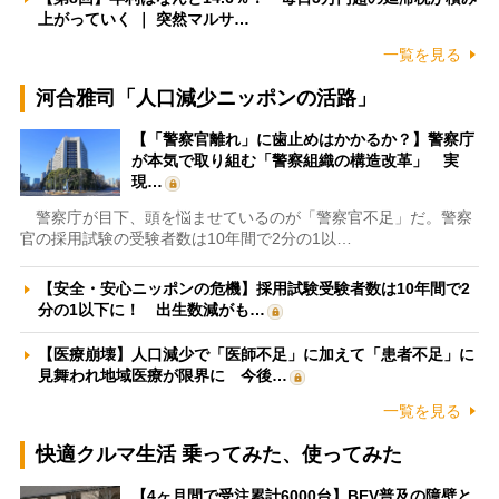
上がっていく ｜ 突然マルサ…
一覧を見る
河合雅司「人口減少ニッポンの活路」
【「警察官離れ」に歯止めはかかるか？】警察庁
が本気で取り組む「警察組織の構造改革」 実
現…
警察庁が目下、頭を悩ませているのが「警察官不足」だ。警察
官の採用試験の受験者数は10年間で2分の1以…
【安全・安心ニッポンの危機】採用試験受験者数は10年間で2
分の1以下に！ 出生数減がも…
【医療崩壊】人口減少で「医師不足」に加えて「患者不足」に
見舞われ地域医療が限界に 今後…
一覧を見る
快適クルマ生活 乗ってみた、使ってみた
【4ヶ月間で受注累計6000台】BEV普及の障壁と