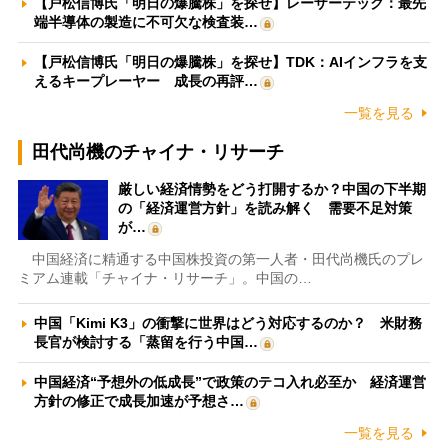
【戸松信博氏「明日の爆騰株」を探せ】レーザーテック：最先
端半導体の製造に不可欠な検査装…
【戸松信博氏「明日の爆騰株」を探せ】TDK：AIインフラを支
えるキープレーヤー 成長の再評…
一覧を見る
田代尚機のチャイナ・リサーチ
厳しい経済情勢をどう打開するか？中国の下半期
の「経済運営方針」を読み解く 需要不足対策
が…
中国経済に精通する中国株投資の第一人者・田代尚機氏のプレ
ミアム連載「チャイナ・リサーチ」。中国の…
中国「Kimi K3」の衝撃に世界はどう対応するのか？ 米財務
長官が検討する「蒸留を行う中国…
中国経済“予想外の低成長”で政策のテコ入れ必至か 経済運営
方針の修正で成長加速が予想さ…
一覧を見る