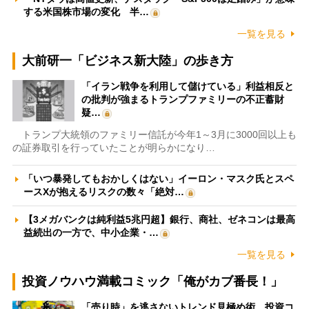
する米国株市場の変化 半…
一覧を見る
大前研一「ビジネス新大陸」の歩き方
「イラン戦争を利用して儲けている」利益相反と
の批判が強まるトランプファミリーの不正蓄財
疑…
トランプ大統領のファミリー信託が今年1～3月に3000回以上も
の証券取引を行っていたことが明らかになり…
「いつ暴発してもおかしくはない」イーロン・マスク氏とスペ
ースXが抱えるリスクの数々「絶対…
【3メガバンクは純利益5兆円超】銀行、商社、ゼネコンは最高
益続出の一方で、中小企業・…
一覧を見る
投資ノウハウ満載コミック「俺がカブ番長！」
「売り時」を逃さないトレンド見極め術 投資コ