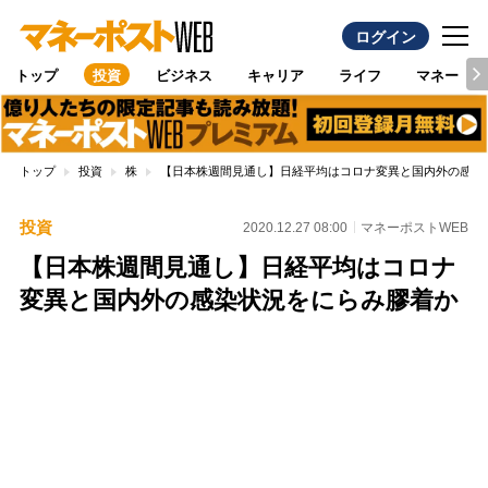
ログイン
トップ
投資
ビジネス
キャリア
ライフ
マネー
トップ
投資
株
【日本株週間見通し】日経平均はコロナ変異と国内外の感染
投資
2020.12.27 08:00
マネーポストWEB
【日本株週間見通し】日経平均はコロナ
変異と国内外の感染状況をにらみ膠着か