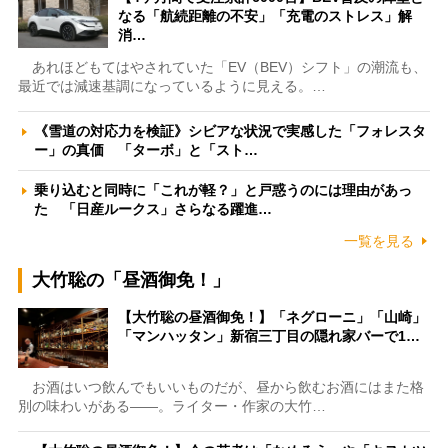
なる「航続距離の不安」「充電のストレス」解
消…
あれほどもてはやされていた「EV（BEV）シフト」の潮流も、
最近では減速基調になっているように見える。…
《雪道の対応力を検証》シビアな状況で実感した「フォレスタ
ー」の真価 「ターボ」と「スト…
乗り込むと同時に「これが軽？」と戸惑うのには理由があっ
た 「日産ルークス」さらなる躍進…
一覧を見る
大竹聡の「昼酒御免！」
【大竹聡の昼酒御免！】「ネグローニ」「山崎」
「マンハッタン」新宿三丁目の隠れ家バーで1…
お酒はいつ飲んでもいいものだが、昼から飲むお酒にはまた格
別の味わいがある――。ライター・作家の大竹…