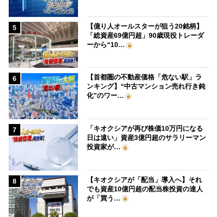
【億り人オールスターが狙う20銘柄】
5
「総資産69億円超」90歳現役トレーダ
ーから“10…
【首都圏の不動産価格「危ない駅」ラ
6
ンキング】“中古マンション売れ行き鈍
化”のワー…
「キオクシアが再び株価10万円になる
7
日は遠い」資産3億円超のサラリーマン
投資家が…
【キオクシアが「配当」導入へ】それ
8
でも資産10億円超の配当株投資の達人
が「買う…