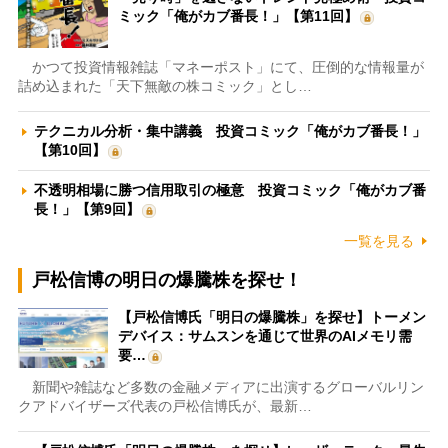
ミック「俺がカブ番長！」【第11回】
かつて投資情報雑誌「マネーポスト」にて、圧倒的な情報量が
詰め込まれた「天下無敵の株コミック」とし…
テクニカル分析・集中講義 投資コミック「俺がカブ番長！」
【第10回】
不透明相場に勝つ信用取引の極意 投資コミック「俺がカブ番
長！」【第9回】
一覧を見る
戸松信博の明日の爆騰株を探せ！
【戸松信博氏「明日の爆騰株」を探せ】トーメン
デバイス：サムスンを通じて世界のAIメモリ需
要…
新聞や雑誌など多数の金融メディアに出演するグローバルリン
クアドバイザーズ代表の戸松信博氏が、最新…