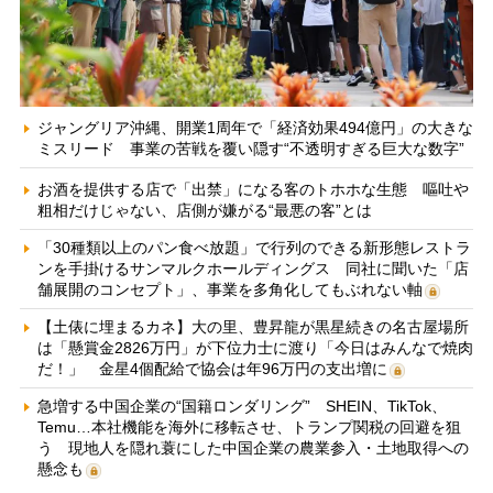
ジャングリア沖縄、開業1周年で「経済効果494億円」の大きな
ミスリード 事業の苦戦を覆い隠す“不透明すぎる巨大な数字”
お酒を提供する店で「出禁」になる客のトホホな生態 嘔吐や
粗相だけじゃない、店側が嫌がる“最悪の客”とは
「30種類以上のパン食べ放題」で行列のできる新形態レストラ
ンを手掛けるサンマルクホールディングス 同社に聞いた「店
舗展開のコンセプト」、事業を多角化してもぶれない軸
【土俵に埋まるカネ】大の里、豊昇龍が黒星続きの名古屋場所
は「懸賞金2826万円」が下位力士に渡り「今日はみんなで焼肉
だ！」 金星4個配給で協会は年96万円の支出増に
急増する中国企業の“国籍ロンダリング” SHEIN、TikTok、
Temu…本社機能を海外に移転させ、トランプ関税の回避を狙
う 現地人を隠れ蓑にした中国企業の農業参入・土地取得への
懸念も