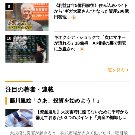
《利益は年5億円前後》住み込みバイト
9
から“ギガ大家さん”となった資産200億
円税理…
キオクシア・ショックで「次にマネー
10
が流れる」16銘柄 AI相場の裏で割安
に放置され…
一覧を見る
注目の著者・連載
藤川里絵「さあ、投資を始めよう！」
【資産運用】大災害時に慌てないために平時から
備えておきたい3つのポイント「資産の棚卸し…
大規模な災害が起きると、株式市場が大きく動いたり、取引環