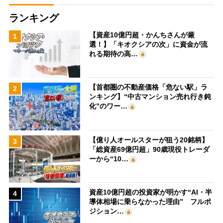
ランキング
【資産10億円超・かんちさんが厳
1
選！】「キオクシアの次」に資金が流
れる期待の高…
【首都圏の不動産価格「危ない駅」ラ
2
ンキング】“中古マンション売れ行き鈍
化”のワー…
【億り人オールスターが狙う20銘柄】
3
「総資産69億円超」90歳現役トレーダ
ーから“10…
資産10億円超の投資家が明かす“AI・半
4
導体相場に乗らなかった理由” フルポ
ジション…