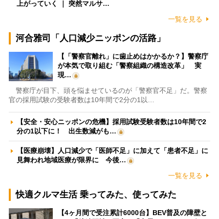
上がっていく ｜ 突然マルサ…
一覧を見る
河合雅司「人口減少ニッポンの活路」
【「警察官離れ」に歯止めはかかるか？】警察庁
が本気で取り組む「警察組織の構造改革」 実
現…
警察庁が目下、頭を悩ませているのが「警察官不足」だ。警察
官の採用試験の受験者数は10年間で2分の1以…
【安全・安心ニッポンの危機】採用試験受験者数は10年間で2
分の1以下に！ 出生数減がも…
【医療崩壊】人口減少で「医師不足」に加えて「患者不足」に
見舞われ地域医療が限界に 今後…
一覧を見る
快適クルマ生活 乗ってみた、使ってみた
【4ヶ月間で受注累計6000台】BEV普及の障壁と