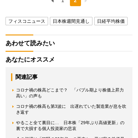
1
2
フィスコニュース
日本株週間見通し
日経平均株価
あわせて読みたい
あなたにオススメ
関連記事
コロナ禍の株高どこまで？ 「バブル期より株価上昇力
高い」の声も
コロナ禍の株高も第3波に 出遅れていた製造業が息を吹
き返す
やること全て裏目に… 日本株「29年ぶり高値更新」の
裏で大損する個人投資家の悲哀