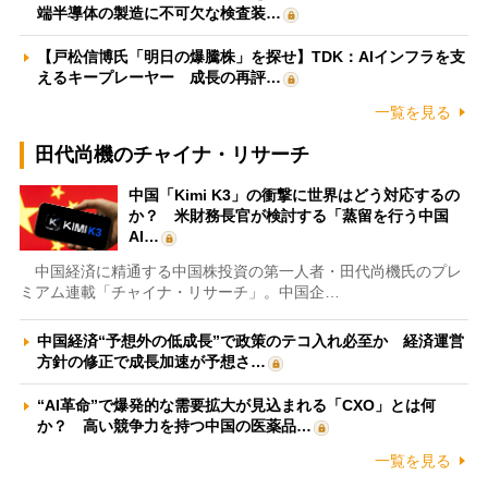
端半導体の製造に不可欠な検査装…
【戸松信博氏「明日の爆騰株」を探せ】TDK：AIインフラを支
えるキープレーヤー 成長の再評…
一覧を見る
田代尚機のチャイナ・リサーチ
中国「Kimi K3」の衝撃に世界はどう対応するの
か？ 米財務長官が検討する「蒸留を行う中国
AI…
中国経済に精通する中国株投資の第一人者・田代尚機氏のプレ
ミアム連載「チャイナ・リサーチ」。中国企…
中国経済“予想外の低成長”で政策のテコ入れ必至か 経済運営
方針の修正で成長加速が予想さ…
“AI革命”で爆発的な需要拡大が見込まれる「CXO」とは何
か？ 高い競争力を持つ中国の医薬品…
一覧を見る