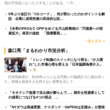
境が不安定になったりすることがある。一方…
5年ぶり改訂の「CGコード」、何が変わったのかポイントを解
説 企業に成長投資の具体的な説…
【令和のPKOか】GPIFをめぐる片山財務相の「円資産への投
資拡大」発言の波紋 「国債重視」…
一覧を見る
森口亮「まるわかり市況分析」
「トレンド転換のスイッチになり得る」“介入慣
れ”した市場心理を変える「日米協調為替介入」
…
日米両政府が、約28年ぶりとなる円買いの協調介入に踏み切っ
た。米国も追加介入を辞さない姿勢を示して…
「キオクシア急落で含み損が膨らんで…」損失を投資家として
の成長につなげる4つの視点 …
「NYダウは高値更新、ナスダック・S&P500は足踏み」が意味