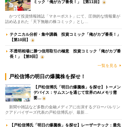
ミック「俺がカブ番長！」【第11回】
かつて投資情報雑誌「マネーポスト」にて、圧倒的な情報量が
詰め込まれた「天下無敵の株コミック」とし…
テクニカル分析・集中講義 投資コミック「俺がカブ番長！」
【第10回】
不透明相場に勝つ信用取引の極意 投資コミック「俺がカブ番
長！」【第9回】
一覧を見る
戸松信博の明日の爆騰株を探せ！
【戸松信博氏「明日の爆騰株」を探せ】トーメン
デバイス：サムスンを通じて世界のAIメモリ需
要…
新聞や雑誌など多数の金融メディアに出演するグローバルリン
クアドバイザーズ代表の戸松信博氏が、最新…
【戸松信博氏「明日の爆騰株」を探せ】レーザーテック：最先