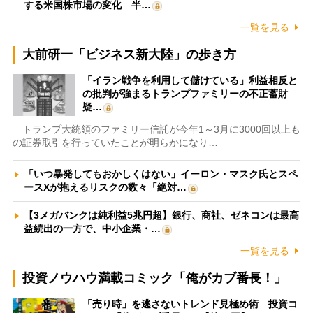
する米国株市場の変化 半…
一覧を見る
大前研一「ビジネス新大陸」の歩き方
「イラン戦争を利用して儲けている」利益相反と
の批判が強まるトランプファミリーの不正蓄財
疑…
トランプ大統領のファミリー信託が今年1～3月に3000回以上も
の証券取引を行っていたことが明らかになり…
「いつ暴発してもおかしくはない」イーロン・マスク氏とスペ
ースXが抱えるリスクの数々「絶対…
【3メガバンクは純利益5兆円超】銀行、商社、ゼネコンは最高
益続出の一方で、中小企業・…
一覧を見る
投資ノウハウ満載コミック「俺がカブ番長！」
「売り時」を逃さないトレンド見極め術 投資コ