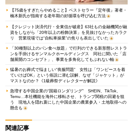
【75歳をすぎたらやめること】ベストセラー『定年後』著者・
楠木新氏が指南する老年期の好循環を呼び込む方法
【クレジット決済代行・全東信が破産】63社もの金融機関が融
資をしながら「20年以上の粉飾決算」を見抜けなかったカラク
リ 営業現場では“自転車操業”の焦りも表出していた
「30種類以上のパン食べ放題」で行列のできる新形態レストラ
ンを手掛けるサンマルクホールディングス 同社に聞いた「店
舗展開のコンセプト」、事業を多角化してもぶれない軸
猛暑のお葬式で悩ましい“喪服問題” 女性は「ワンピースを着
ていけばOK」という俗説に潜む誤解、なぜ「ジャケット」が
マストなのか？《1級葬祭ディレクターが解説》
急増する中国企業の“国籍ロンダリング” SHEIN、TikTok、
Temu…本社機能を海外に移転させ、トランプ関税の回避を狙
う 現地人を隠れ蓑にした中国企業の農業参入・土地取得への
懸念も
関連記事