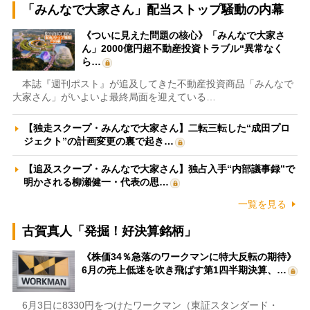
「みんなで大家さん」配当ストップ騒動の内幕
《ついに見えた問題の核心》「みんなで大家さ
ん」2000億円超不動産投資トラブル“異常なく
ら…
本誌『週刊ポスト』が追及してきた不動産投資商品「みんなで
大家さん」がいよいよ最終局面を迎えている…
【独走スクープ・みんなで大家さん】二転三転した“成田プロ
ジェクト”の計画変更の裏で起き…
【追及スクープ・みんなで大家さん】独占入手“内部議事録”で
明かされる柳瀬健一・代表の思…
一覧を見る
古賀真人「発掘！好決算銘柄」
《株価34％急落のワークマンに特大反転の期待》
6月の売上低迷を吹き飛ばす第1四半期決算、…
6月3日に8330円をつけたワークマン（東証スタンダード・