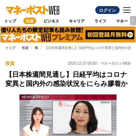
ログイン
トップ
投資
ビジネス
キャリア
ライフ
マネー
トップ
投資
株
【日本株週間見通し】日経平均はコロナ変異と国内外の感染
投資
2020.12.27 08:00
マネーポストWEB
【日本株週間見通し】日経平均はコロナ
変異と国内外の感染状況をにらみ膠着か