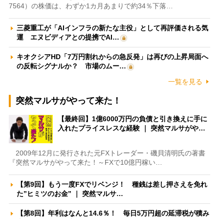
7564）の株価は、わずか1カ月あまりで約34％下落…
三菱重工が「AIインフラの新たな主役」として再評価される気
運 エヌビディアとの提携でAI…
キオクシアHD「7万円割れからの急反発」は再びの上昇局面へ
の反転シグナルか？ 市場のムー…
一覧を見る
突然マルサがやって来た！
【最終回】1億6000万円の負債と引き換えに手に
入れたプライスレスな経験 ｜ 突然マルサがや…
2009年12月に発行された元FXトレーダー・磯貝清明氏の著書
『突然マルサがやって来た！～FXで10億円稼い…
【第9回】もう一度FXでリベンジ！ 種銭は差し押さえを免れ
た”ヒミツのお金” ｜ 突然マルサ…
【第8回】年利はなんと14.6％！ 毎日5万円超の延滞税が積み