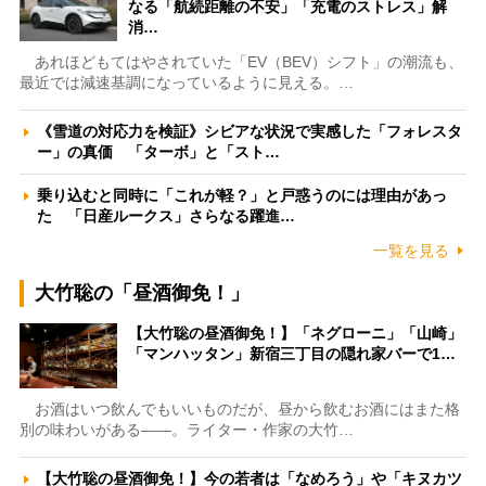
なる「航続距離の不安」「充電のストレス」解
消…
あれほどもてはやされていた「EV（BEV）シフト」の潮流も、
最近では減速基調になっているように見える。…
《雪道の対応力を検証》シビアな状況で実感した「フォレスタ
ー」の真価 「ターボ」と「スト…
乗り込むと同時に「これが軽？」と戸惑うのには理由があっ
た 「日産ルークス」さらなる躍進…
一覧を見る
大竹聡の「昼酒御免！」
【大竹聡の昼酒御免！】「ネグローニ」「山崎」
「マンハッタン」新宿三丁目の隠れ家バーで1…
お酒はいつ飲んでもいいものだが、昼から飲むお酒にはまた格
別の味わいがある――。ライター・作家の大竹…
【大竹聡の昼酒御免！】今の若者は「なめろう」や「キヌカツ