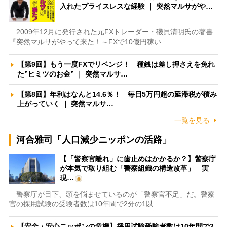
入れたプライスレスな経験 ｜ 突然マルサがや…
2009年12月に発行された元FXトレーダー・磯貝清明氏の著書
『突然マルサがやって来た！～FXで10億円稼い…
【第9回】もう一度FXでリベンジ！ 種銭は差し押さえを免れ
た”ヒミツのお金” ｜ 突然マルサ…
【第8回】年利はなんと14.6％！ 毎日5万円超の延滞税が積み
上がっていく ｜ 突然マルサ…
一覧を見る
河合雅司「人口減少ニッポンの活路」
【「警察官離れ」に歯止めはかかるか？】警察庁
が本気で取り組む「警察組織の構造改革」 実
現…
警察庁が目下、頭を悩ませているのが「警察官不足」だ。警察
官の採用試験の受験者数は10年間で2分の1以…
【安全・安心ニッポンの危機】採用試験受験者数は10年間で2