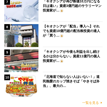
「キオクシアが再び株価10万円になる
7
日は遠い」資産3億円超のサラリーマン
投資家が…
【キオクシアが「配当」導入へ】それ
8
でも資産10億円超の配当株投資の達人
が「買う…
「キオクシアが今後も利益を出し続け
9
るかは分からない」資産11億円の個人
投資家が…
「北海道で知らない人はいない！」道
10
民熱愛のカップ焼きそば「やきそば弁
当」、最大の…
一覧を見る