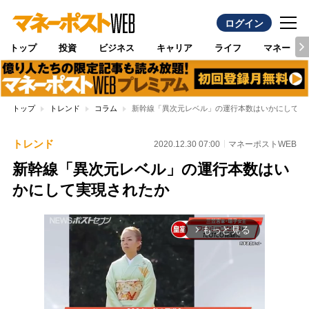
ログイン
トップ
投資
ビジネス
キャリア
ライフ
マネー
トップ
トレンド
コラム
新幹線「異次元レベル」の運行本数はいかにして実
トレンド
2020.12.30 07:00
マネーポストWEB
新幹線「異次元レベル」の運行本数はい
かにして実現されたか
もっと見る
arrow_forward_ios