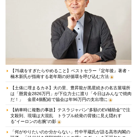
【75歳をすぎたらやめること】ベストセラー『定年後』著者・
楠木新氏が指南する老年期の好循環を呼び込む方法
【土俵に埋まるカネ】大の里、豊昇龍が黒星続きの名古屋場所
は「懸賞金2826万円」が下位力士に渡り「今日はみんなで焼肉
だ！」 金星4個配給で協会は年96万円の支出増に
【納車時に複数の事故】テスラジャパン“多額のEV補助金”で注
文殺到、現場は大混乱 トラブル続発の背後に見え隠れす
る“イーロンの右腕”の影
「何がやりたいのか分からない」竹中平蔵氏が語る高市内閣の