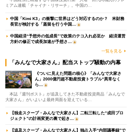
ミアム連載「チャイナ・リサーチ」。中国の…
中国「Kimi K3」の衝撃に世界はどう対応するのか？ 米財務
長官が検討する「蒸留を行う中国…
中国経済“予想外の低成長”で政策のテコ入れ必至か 経済運営
方針の修正で成長加速が予想さ…
一覧を見る
「みんなで大家さん」配当ストップ騒動の内幕
《ついに見えた問題の核心》「みんなで大家さ
ん」2000億円超不動産投資トラブル“異常なく
ら…
本誌『週刊ポスト』が追及してきた不動産投資商品「みんなで
大家さん」がいよいよ最終局面を迎えている…
【独走スクープ・みんなで大家さん】二転三転した“成田プロ
ジェクト”の計画変更の裏で起き…
【追及スクープ・みんなで大家さん】独占入手“内部議事録”で