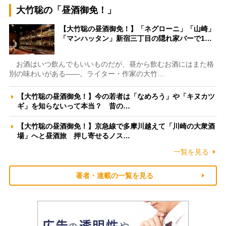
大竹聡の「昼酒御免！」
【大竹聡の昼酒御免！】「ネグローニ」「山崎」
「マンハッタン」新宿三丁目の隠れ家バーで1…
お酒はいつ飲んでもいいものだが、昼から飲むお酒にはまた格
別の味わいがある――。ライター・作家の大竹…
【大竹聡の昼酒御免！】今の若者は「なめろう」や「キヌカツ
ギ」を知らないって本当？ 昔の…
【大竹聡の昼酒御免！】京急線で多摩川越えて「川崎の大衆酒
場」へと昼酒旅 押し寄せるノス…
一覧を見る
著者・連載の一覧を見る