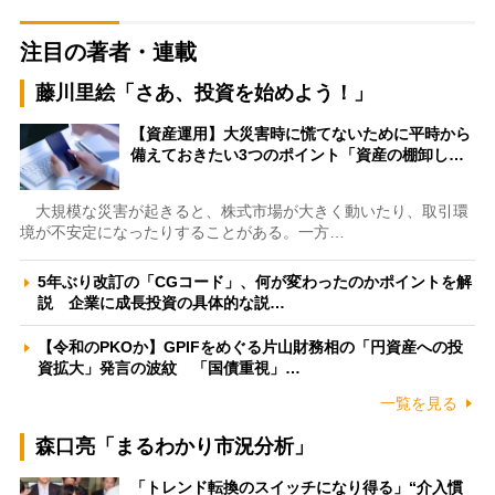
注目の著者・連載
藤川里絵「さあ、投資を始めよう！」
【資産運用】大災害時に慌てないために平時から
備えておきたい3つのポイント「資産の棚卸し…
大規模な災害が起きると、株式市場が大きく動いたり、取引環
境が不安定になったりすることがある。一方…
5年ぶり改訂の「CGコード」、何が変わったのかポイントを解
説 企業に成長投資の具体的な説…
【令和のPKOか】GPIFをめぐる片山財務相の「円資産への投
資拡大」発言の波紋 「国債重視」…
一覧を見る
森口亮「まるわかり市況分析」
「トレンド転換のスイッチになり得る」“介入慣