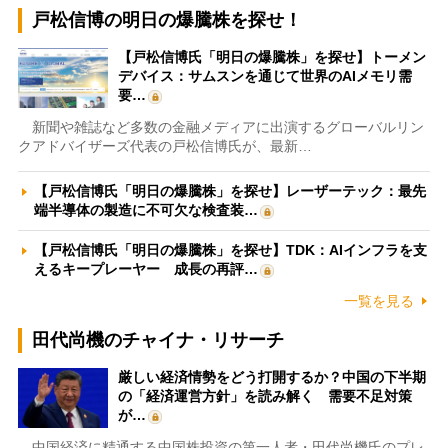
戸松信博の明日の爆騰株を探せ！
【戸松信博氏「明日の爆騰株」を探せ】トーメン
デバイス：サムスンを通じて世界のAIメモリ需
要…
新聞や雑誌など多数の金融メディアに出演するグローバルリン
クアドバイザーズ代表の戸松信博氏が、最新…
【戸松信博氏「明日の爆騰株」を探せ】レーザーテック：最先
端半導体の製造に不可欠な検査装…
【戸松信博氏「明日の爆騰株」を探せ】TDK：AIインフラを支
えるキープレーヤー 成長の再評…
一覧を見る
田代尚機のチャイナ・リサーチ
厳しい経済情勢をどう打開するか？中国の下半期
の「経済運営方針」を読み解く 需要不足対策
が…
中国経済に精通する中国株投資の第一人者・田代尚機氏のプレ