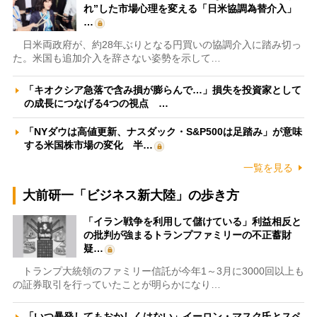
れ”した市場心理を変える「日米協調為替介入」
…
日米両政府が、約28年ぶりとなる円買いの協調介入に踏み切っ
た。米国も追加介入を辞さない姿勢を示して…
「キオクシア急落で含み損が膨らんで…」損失を投資家として
の成長につなげる4つの視点 …
「NYダウは高値更新、ナスダック・S&P500は足踏み」が意味
する米国株市場の変化 半…
一覧を見る
大前研一「ビジネス新大陸」の歩き方
「イラン戦争を利用して儲けている」利益相反と
の批判が強まるトランプファミリーの不正蓄財
疑…
トランプ大統領のファミリー信託が今年1～3月に3000回以上も
の証券取引を行っていたことが明らかになり…
「いつ暴発してもおかしくはない」イーロン・マスク氏とスペ