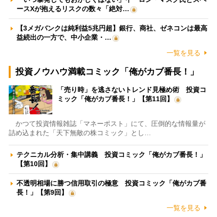
ースXが抱えるリスクの数々「絶対…
【3メガバンクは純利益5兆円超】銀行、商社、ゼネコンは最高
益続出の一方で、中小企業・…
一覧を見る
投資ノウハウ満載コミック「俺がカブ番長！」
「売り時」を逃さないトレンド見極め術 投資コ
ミック「俺がカブ番長！」【第11回】
かつて投資情報雑誌「マネーポスト」にて、圧倒的な情報量が
詰め込まれた「天下無敵の株コミック」とし…
テクニカル分析・集中講義 投資コミック「俺がカブ番長！」
【第10回】
不透明相場に勝つ信用取引の極意 投資コミック「俺がカブ番
長！」【第9回】
一覧を見る