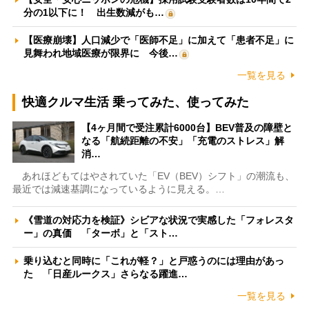
分の1以下に！ 出生数減がも…
【医療崩壊】人口減少で「医師不足」に加えて「患者不足」に
見舞われ地域医療が限界に 今後…
一覧を見る
快適クルマ生活 乗ってみた、使ってみた
【4ヶ月間で受注累計6000台】BEV普及の障壁と
なる「航続距離の不安」「充電のストレス」解
消…
あれほどもてはやされていた「EV（BEV）シフト」の潮流も、
最近では減速基調になっているように見える。…
《雪道の対応力を検証》シビアな状況で実感した「フォレスタ
ー」の真価 「ターボ」と「スト…
乗り込むと同時に「これが軽？」と戸惑うのには理由があっ
た 「日産ルークス」さらなる躍進…
一覧を見る