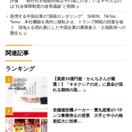
評価 「給付付き税額控除はその場しのぎ」いま不可欠なの
は“社会保障制度の改革議論”と指摘
急増する中国企業の“国籍ロンダリング” SHEIN、TikTok、
Temu…本社機能を海外に移転させ、トランプ関税の回避を狙
う 現地人を隠れ蓑にした中国企業の農業参入・土地取得への
懸念も
関連記事
ランキング
【資産10億円超・かんちさんが厳
1
選！】「キオクシアの次」に資金が流
れる期待の高…
老舗遊技機メーカー・豊丸産業がパチ
2
ンコ事業停止の背景 大手と中小の格
差拡大に拍車…