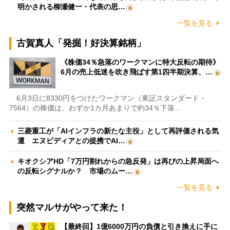
明かされる柳瀬健一・代表の思…
一覧を見る
古賀真人「発掘！好決算銘柄」
《株価34％急落のワークマンに特大反転の期待》
6月の売上低迷を吹き飛ばす第1四半期決算、…
6月3日に8330円をつけたワークマン（東証スタンダード・
7564）の株価は、わずか1カ月あまりで約34％下落…
三菱重工が「AIインフラの新たな主役」として再評価される気
運 エヌビディアとの提携でAI…
キオクシアHD「7万円割れからの急反発」は再びの上昇局面へ
の反転シグナルか？ 市場のムー…
一覧を見る
突然マルサがやって来た！
【最終回】1億6000万円の負債と引き換えに手に