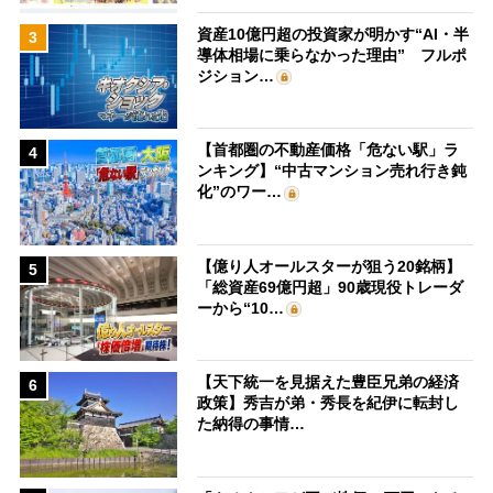
資産10億円超の投資家が明かす“AI・半
3
導体相場に乗らなかった理由” フルポ
ジション…
【首都圏の不動産価格「危ない駅」ラ
4
ンキング】“中古マンション売れ行き鈍
化”のワー…
【億り人オールスターが狙う20銘柄】
5
「総資産69億円超」90歳現役トレーダ
ーから“10…
【天下統一を見据えた豊臣兄弟の経済
6
政策】秀吉が弟・秀長を紀伊に転封し
た納得の事情…