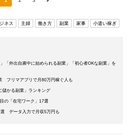
1
2
3
ジネス
主婦
働き方
副業
家事
小遣い稼ぎ
業」「外出自粛中に始められる副業」「初心者OKな副業」を
業 フリマアプリで月80万円稼ぐ人も
に儲かる副業」ランキング
目の「在宅ワーク」17選
3選 データ入力で月収5万円も