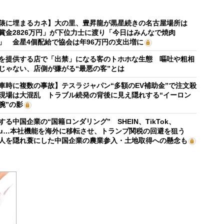
俵に埋まるカネ】大の里、豊昇龍が黒星続きの名古屋場所は
賞金2826万円」が下位力士に渡り「今日はみんなで焼肉
」 金星4個配給で協会は年96万円の支出増に
を提供する店で「出禁」になる客のトホホな生態 嘔吐や粗相
じゃない、店側が嫌がる“最悪の客”とは
車時に複数の事故】テスラジャパン“多額のEV補助金”で注文殺
現場は大混乱 トラブル続発の背後に見え隠れする“イーロン
腕”の影
する中国企業の“国籍ロンダリング” SHEIN、TikTok、
mu…本社機能を海外に移転させ、トランプ関税の回避を狙う
人を隠れ蓑にした中国企業の農業参入・土地取得への懸念も