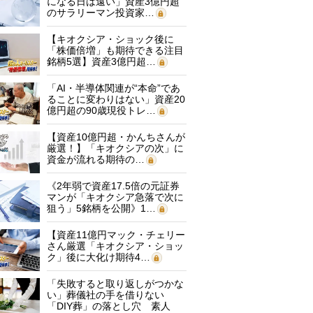
になる日は遠い」資産3億円超
のサラリーマン投資家…
【キオクシア・ショック後に
「株価倍増」も期待できる注目
銘柄5選】資産3億円超…
「AI・半導体関連が“本命”であ
ることに変わりはない」資産20
億円超の90歳現役トレ…
【資産10億円超・かんちさんが
厳選！】「キオクシアの次」に
資金が流れる期待の…
《2年弱で資産17.5倍の元証券
マンが「キオクシア急落で次に
狙う」5銘柄を公開》1…
【資産11億円マック・チェリー
さん厳選「キオクシア・ショッ
ク」後に大化け期待4…
「失敗すると取り返しがつかな
い」葬儀社の手を借りない
「DIY葬」の落とし穴 素人