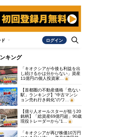
ンド
ログイン
ンキング
「キオクシアが今後も利益を出
し続けるかは分からない」資産
11億円の個人投資家…
【首都圏の不動産価格「危ない
駅」ランキング】“中古マンシ
ョン売れ行き鈍化”のワ…
【億り人オールスターが狙う20
銘柄】「総資産69億円超」90歳
現役トレーダーから“1…
「キオクシアが再び株価10万円