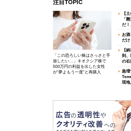
注目TOPIC
【土
「懸
だ！
お酒
だけ
【納
「この恐ろしい株はさっさと手
到、
放したい…」キオクシア株で
の右
500万円の利益を出した女性
急増
が“夢よもう一度”と再購入
Te
現地