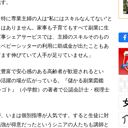
話す。
特に専業主婦の人は“私にはスキルなんてない”と
とはありません。家事も子育てもすべて副業に生
家事シェアサービスでは、主婦のスキルそのもの
はベビーシッターの利用に助成金が出たこともあ
すます伸びていて人手が足りていません」
豊富で安心感のある高齢者が歓迎されるとい
の活躍の場が広がっている。『儲かる副業図鑑
シゴト』（小学館）の著者で公認会計士・税理士
が、いまは個別指導が人気です。すると生徒に対
勉強が得意だったというシニアの人たちも講師と