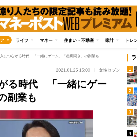
ア
ライフ
マネー
住まい・不動産
家計
トレ
入につながる時代 「一緒にゲーム」「愚痴聞き」の副業も
ラ
1
2021.01.25 15:00
女性セブン
がる時代 「一緒にゲー
2
の副業も
3
4