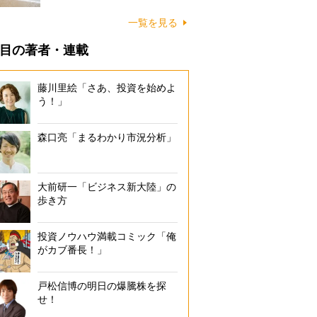
に…
一覧を見る
目の著者・連載
藤川里絵「さあ、投資を始めよ
う！」
森口亮「まるわかり市況分析」
大前研一「ビジネス新大陸」の
歩き方
投資ノウハウ満載コミック「俺
がカブ番長！」
戸松信博の明日の爆騰株を探
せ！