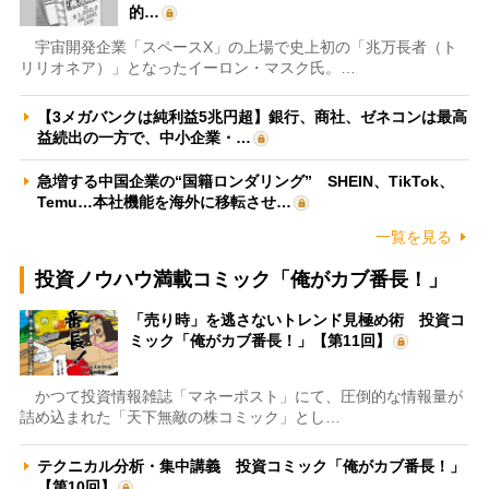
的…
宇宙開発企業「スペースX」の上場で史上初の「兆万長者（ト
リリオネア）」となったイーロン・マスク氏。…
【3メガバンクは純利益5兆円超】銀行、商社、ゼネコンは最高
益続出の一方で、中小企業・…
急増する中国企業の“国籍ロンダリング” SHEIN、TikTok、
Temu…本社機能を海外に移転させ…
一覧を見る
投資ノウハウ満載コミック「俺がカブ番長！」
「売り時」を逃さないトレンド見極め術 投資コ
ミック「俺がカブ番長！」【第11回】
かつて投資情報雑誌「マネーポスト」にて、圧倒的な情報量が
詰め込まれた「天下無敵の株コミック」とし…
テクニカル分析・集中講義 投資コミック「俺がカブ番長！」
【第10回】