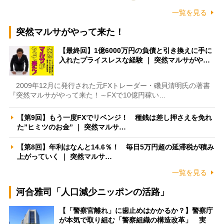
一覧を見る
突然マルサがやって来た！
【最終回】1億6000万円の負債と引き換えに手に
入れたプライスレスな経験 ｜ 突然マルサがや…
2009年12月に発行された元FXトレーダー・磯貝清明氏の著書
『突然マルサがやって来た！～FXで10億円稼い…
【第9回】もう一度FXでリベンジ！ 種銭は差し押さえを免れ
た”ヒミツのお金” ｜ 突然マルサ…
【第8回】年利はなんと14.6％！ 毎日5万円超の延滞税が積み
上がっていく ｜ 突然マルサ…
一覧を見る
河合雅司「人口減少ニッポンの活路」
【「警察官離れ」に歯止めはかかるか？】警察庁
が本気で取り組む「警察組織の構造改革」 実