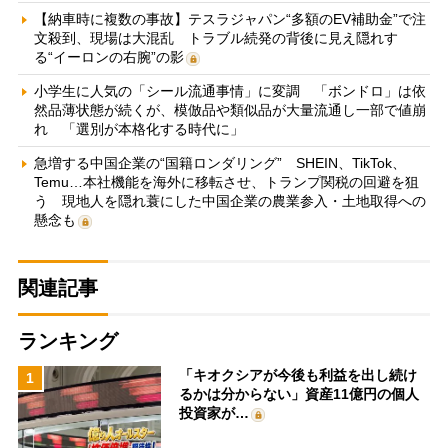
【納車時に複数の事故】テスラジャパン“多額のEV補助金”で注
文殺到、現場は大混乱 トラブル続発の背後に見え隠れす
る“イーロンの右腕”の影
小学生に人気の「シール流通事情」に変調 「ボンドロ」は依
然品薄状態が続くが、模倣品や類似品が大量流通し一部で値崩
れ 「選別が本格化する時代に」
急増する中国企業の“国籍ロンダリング” SHEIN、TikTok、
Temu…本社機能を海外に移転させ、トランプ関税の回避を狙
う 現地人を隠れ蓑にした中国企業の農業参入・土地取得への
懸念も
関連記事
ランキング
「キオクシアが今後も利益を出し続け
1
るかは分からない」資産11億円の個人
投資家が…