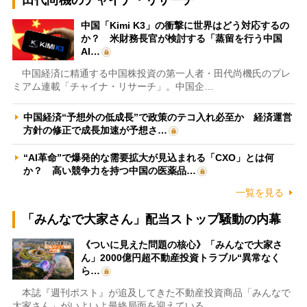
中国「Kimi K3」の衝撃に世界はどう対応するの
か？ 米財務長官が検討する「蒸留を行う中国
AI…
中国経済に精通する中国株投資の第一人者・田代尚機氏のプレ
ミアム連載「チャイナ・リサーチ」。中国企…
中国経済“予想外の低成長”で政策のテコ入れ必至か 経済運営
方針の修正で成長加速が予想さ…
“AI革命”で爆発的な需要拡大が見込まれる「CXO」とは何
か？ 高い競争力を持つ中国の医薬品…
一覧を見る
「みんなで大家さん」配当ストップ騒動の内幕
《ついに見えた問題の核心》「みんなで大家さ
ん」2000億円超不動産投資トラブル“異常なく
ら…
本誌『週刊ポスト』が追及してきた不動産投資商品「みんなで
大家さん」がいよいよ最終局面を迎えている…