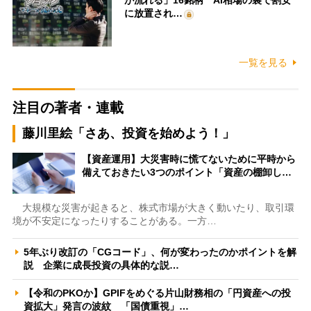
に放置され…
一覧を見る
注目の著者・連載
藤川里絵「さあ、投資を始めよう！」
【資産運用】大災害時に慌てないために平時から
備えておきたい3つのポイント「資産の棚卸し…
大規模な災害が起きると、株式市場が大きく動いたり、取引環
境が不安定になったりすることがある。一方…
5年ぶり改訂の「CGコード」、何が変わったのかポイントを解
説 企業に成長投資の具体的な説…
【令和のPKOか】GPIFをめぐる片山財務相の「円資産への投
資拡大」発言の波紋 「国債重視」…