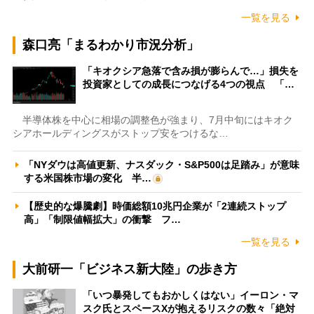
一覧を見る
森口亮「まるわかり市況分析」
「キオクシア急落で含み損が膨らんで…」損失を
投資家としての成長につなげる4つの視点 「…
半導体株を中心に相場の調整色が強まり、7月中旬にはキオク
シアホールディングスがストップ安をつけるな…
「NYダウは高値更新、ナスダック・S&P500は足踏み」が意味
する米国株市場の変化 半…
【歴史的な爆騰劇】時価総額10兆円企業が「2連続ストップ
高」「制限値幅拡大」の衝撃 フ…
一覧を見る
大前研一「ビジネス新大陸」の歩き方
「いつ暴発してもおかしくはない」イーロン・マ
スク氏とスペースXが抱えるリスクの数々「絶対