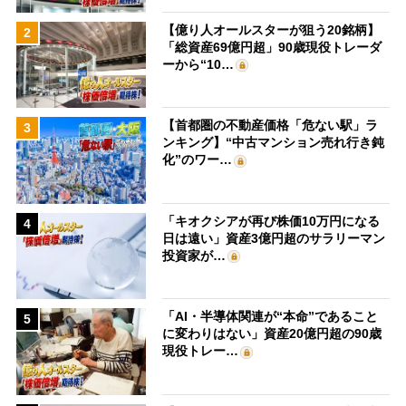
【億り人オールスターが狙う20銘柄】
2
「総資産69億円超」90歳現役トレーダ
ーから“10…
【首都圏の不動産価格「危ない駅」ラ
3
ンキング】“中古マンション売れ行き鈍
化”のワー…
「キオクシアが再び株価10万円になる
4
日は遠い」資産3億円超のサラリーマン
投資家が…
「AI・半導体関連が“本命”であること
5
に変わりはない」資産20億円超の90歳
現役トレー…