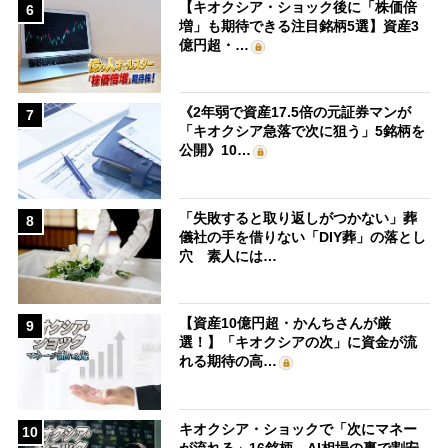
【キオクシア・ショック後に「株価倍
6
増」も期待できる注目銘柄5選】資産3
億円超・…
《2年弱で資産17.5倍の元証券マンが
7
「キオクシア急落で次に狙う」5銘柄を
公開》10…
「失敗すると取り返しがつかない」葬
8
儀社の手を借りない「DIY葬」の落とし
穴 素人には…
【資産10億円超・かんちさんが厳
9
選！】「キオクシアの次」に資金が流
れる期待の高…
キオクシア・ショックで「次にマネー
10
が流れる」16銘柄 AI相場の裏で割安