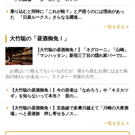
乗り込むと同時に「これが軽？」と戸惑うのには理由があっ
た 「日産ルークス」さらなる躍進…
一覧を見る
大竹聡の「昼酒御免！」
【大竹聡の昼酒御免！】「ネグローニ」「山崎」
「マンハッタン」新宿三丁目の隠れ家バーで1…
お酒はいつ飲んでもいいものだが、昼から飲むお酒にはまた格
別の味わいがある――。ライター・作家の大竹…
【大竹聡の昼酒御免！】今の若者は「なめろう」や「キヌカツ
ギ」を知らないって本当？ 昔の…
【大竹聡の昼酒御免！】京急線で多摩川越えて「川崎の大衆酒
場」へと昼酒旅 押し寄せるノス…
一覧を見る