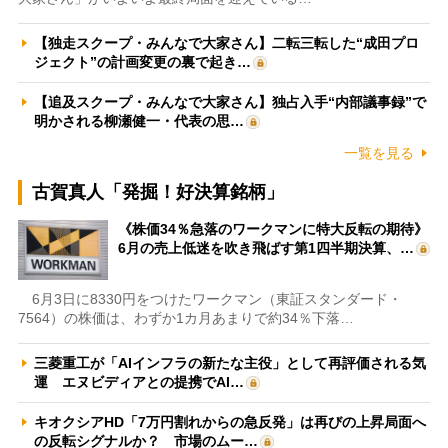
【独走スクープ・みんなで大家さん】二転三転した“成田プロ
ジェクト”の計画変更の裏で起き…
【追及スクープ・みんなで大家さん】独占入手“内部議事録”で
明かされる柳瀬健一・代表の思…
一覧を見る
古賀真人「発掘！好決算銘柄」
《株価34％急落のワークマンに特大反転の期待》
6月の売上低迷を吹き飛ばす第1四半期決算、…
6月3日に8330円をつけたワークマン（東証スタンダード・
7564）の株価は、わずか1カ月あまりで約34％下落…
三菱重工が「AIインフラの新たな主役」として再評価される気
運 エヌビディアとの提携でAI…
キオクシアHD「7万円割れからの急反発」は再びの上昇局面へ
の反転シグナルか？ 市場のムー…