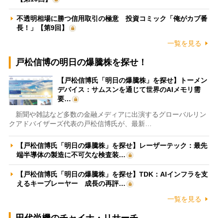
不透明相場に勝つ信用取引の極意 投資コミック「俺がカブ番
長！」【第9回】
一覧を見る
戸松信博の明日の爆騰株を探せ！
【戸松信博氏「明日の爆騰株」を探せ】トーメン
デバイス：サムスンを通じて世界のAIメモリ需
要…
新聞や雑誌など多数の金融メディアに出演するグローバルリン
クアドバイザーズ代表の戸松信博氏が、最新…
【戸松信博氏「明日の爆騰株」を探せ】レーザーテック：最先
端半導体の製造に不可欠な検査装…
【戸松信博氏「明日の爆騰株」を探せ】TDK：AIインフラを支
えるキープレーヤー 成長の再評…
一覧を見る
田代尚機のチャイナ・リサーチ