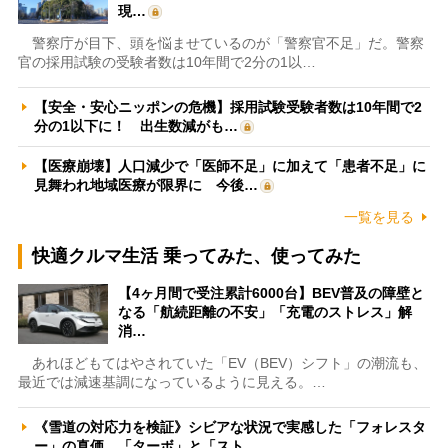
現…
警察庁が目下、頭を悩ませているのが「警察官不足」だ。警察
官の採用試験の受験者数は10年間で2分の1以…
【安全・安心ニッポンの危機】採用試験受験者数は10年間で2
分の1以下に！ 出生数減がも…
【医療崩壊】人口減少で「医師不足」に加えて「患者不足」に
見舞われ地域医療が限界に 今後…
一覧を見る
快適クルマ生活 乗ってみた、使ってみた
【4ヶ月間で受注累計6000台】BEV普及の障壁と
なる「航続距離の不安」「充電のストレス」解
消…
あれほどもてはやされていた「EV（BEV）シフト」の潮流も、
最近では減速基調になっているように見える。…
《雪道の対応力を検証》シビアな状況で実感した「フォレスタ
ー」の真価 「ターボ」と「スト…