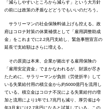
「減らしやすいところから減らす」という大方針
の前には政策の矛盾などどうでもいいのだろう。
サラリーマンの社会保険料値上げも控える。政
府はコロナ対策の休業補償として「雇用調整助成
金」をこれまでに2.2兆円支給し、緊急事態宣言の
延長で支給額はさらに増える。
その原資は本来、企業が拠出する雇用保険の
「雇用安定資金」でまかなわれるが、財源が尽き
たために、サラリーマンが負担（労使折半）して
いる失業給付用の積立金から約5000億円を流用し
ている。積立金はコロナ不況による失業給付の増
加と流用により1年で1.7兆円も減り、厚労省は今
年3月末には2.7兆円になると試算している。この