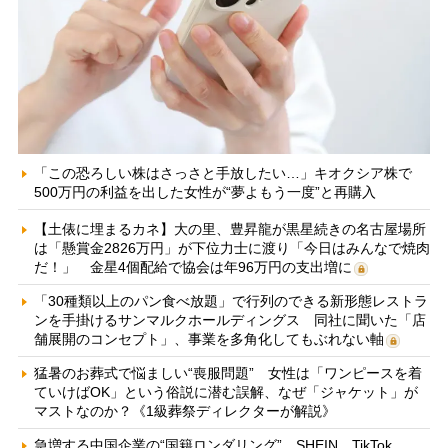
「この恐ろしい株はさっさと手放したい…」キオクシア株で
500万円の利益を出した女性が“夢よもう一度”と再購入
【土俵に埋まるカネ】大の里、豊昇龍が黒星続きの名古屋場所
は「懸賞金2826万円」が下位力士に渡り「今日はみんなで焼肉
だ！」 金星4個配給で協会は年96万円の支出増に
「30種類以上のパン食べ放題」で行列のできる新形態レストラ
ンを手掛けるサンマルクホールディングス 同社に聞いた「店
舗展開のコンセプト」、事業を多角化してもぶれない軸
猛暑のお葬式で悩ましい“喪服問題” 女性は「ワンピースを着
ていけばOK」という俗説に潜む誤解、なぜ「ジャケット」が
マストなのか？《1級葬祭ディレクターが解説》
急増する中国企業の“国籍ロンダリング” SHEIN、TikTok、