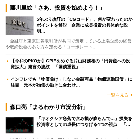
藤川里絵「さあ、投資を始めよう！」
5年ぶり改訂の「CGコード」、何が変わったのか
ポイントを解説 企業に成長投資の具体的な説
明…
金融庁と東京証券取引所が共同で策定している上場企業の経営
や取締役会のあり方を定める「コーポレート…
【令和のPKOか】GPIFをめぐる片山財務相の「円資産への投
資拡大」発言の波紋 「国債重視」…
インフレでも「物価負け」しない金融商品「物価連動国債」に
注目 元本が物価の動きに合わせ…
一覧を見る
森口亮「まるわかり市況分析」
「キオクシア急落で含み損が膨らんで…」損失を
投資家としての成長につなげる4つの視点 「…