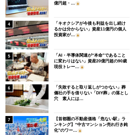
億円超・…
「キオクシアが今後も利益を出し続け
4
るかは分からない」資産11億円の個人
投資家が…
「AI・半導体関連が“本命”であること
5
に変わりはない」資産20億円超の90歳
現役トレー…
「失敗すると取り返しがつかない」葬
6
儀社の手を借りない「DIY葬」の落とし
穴 素人には…
【首都圏の不動産価格「危ない駅」ラ
7
ンキング】“中古マンション売れ行き鈍
化”のワー…