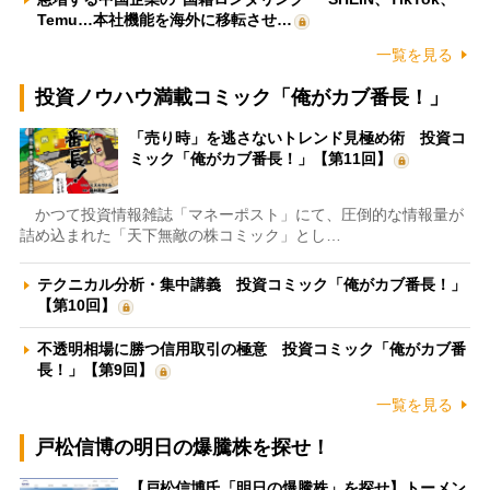
Temu…本社機能を海外に移転させ…
一覧を見る
投資ノウハウ満載コミック「俺がカブ番長！」
「売り時」を逃さないトレンド見極め術 投資コ
ミック「俺がカブ番長！」【第11回】
かつて投資情報雑誌「マネーポスト」にて、圧倒的な情報量が
詰め込まれた「天下無敵の株コミック」とし…
テクニカル分析・集中講義 投資コミック「俺がカブ番長！」
【第10回】
不透明相場に勝つ信用取引の極意 投資コミック「俺がカブ番
長！」【第9回】
一覧を見る
戸松信博の明日の爆騰株を探せ！
【戸松信博氏「明日の爆騰株」を探せ】トーメン