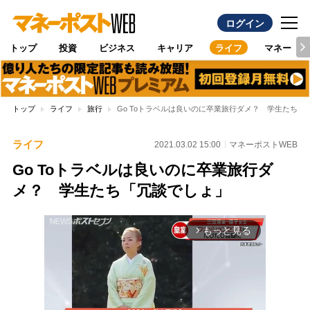
ログイン
トップ
投資
ビジネス
キャリア
ライフ
マネー
トップ
ライフ
旅行
Go Toトラベルは良いのに卒業旅行ダメ？ 学生たち「
ライフ
2021.03.02 15:00
マネーポストWEB
Go Toトラベルは良いのに卒業旅行ダ
メ？ 学生たち「冗談でしょ」
もっと見る
arrow_forward_ios