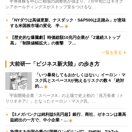
半導体株を中心に相場の調整色が強まり、7月中旬にはキオク
シアホールディングスがストップ安をつけるな…
「NYダウは高値更新、ナスダック・S&P500は足踏み」が意味
する米国株市場の変化 半…
【歴史的な爆騰劇】時価総額10兆円企業が「2連続ストップ
高」「制限値幅拡大」の衝撃 フ…
一覧を見る
大前研一「ビジネス新大陸」の歩き方
「いつ暴発してもおかしくはない」イーロン・マ
スク氏とスペースXが抱えるリスクの数々「絶対
的…
宇宙開発企業「スペースX」の上場で史上初の「兆万長者（ト
リリオネア）」となったイーロン・マスク氏。…
【3メガバンクは純利益5兆円超】銀行、商社、ゼネコンは最高
益続出の一方で、中小企業・…
急増する中国企業の“国籍ロンダリング” SHEIN、TikTok、