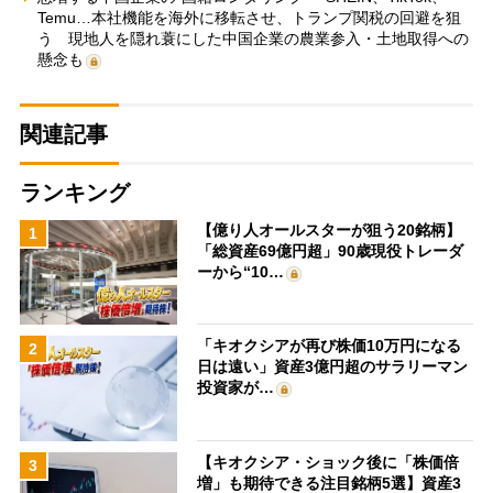
Temu…本社機能を海外に移転させ、トランプ関税の回避を狙
う 現地人を隠れ蓑にした中国企業の農業参入・土地取得への
懸念も
関連記事
ランキング
【億り人オールスターが狙う20銘柄】
1
「総資産69億円超」90歳現役トレーダ
ーから“10…
「キオクシアが再び株価10万円になる
2
日は遠い」資産3億円超のサラリーマン
投資家が…
【キオクシア・ショック後に「株価倍
3
増」も期待できる注目銘柄5選】資産3