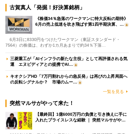
古賀真人「発掘！好決算銘柄」
《株価34％急落のワークマンに特大反転の期待》
6月の売上低迷を吹き飛ばす第1四半期決算、…
6月3日に8330円をつけたワークマン（東証スタンダード・
7564）の株価は、わずか1カ月あまりで約34％下落…
三菱重工が「AIインフラの新たな主役」として再評価される気
運 エヌビディアとの提携でAI…
キオクシアHD「7万円割れからの急反発」は再びの上昇局面へ
の反転シグナルか？ 市場のムー…
一覧を見る
突然マルサがやって来た！
【最終回】1億6000万円の負債と引き換えに手に
入れたプライスレスな経験 ｜ 突然マルサがや…