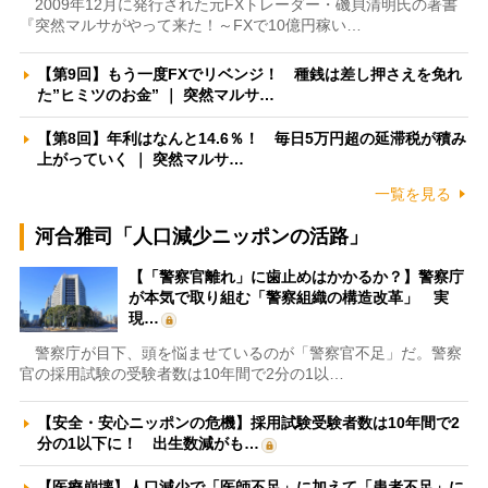
2009年12月に発行された元FXトレーダー・磯貝清明氏の著書
『突然マルサがやって来た！～FXで10億円稼い…
【第9回】もう一度FXでリベンジ！ 種銭は差し押さえを免れ
た”ヒミツのお金” ｜ 突然マルサ…
【第8回】年利はなんと14.6％！ 毎日5万円超の延滞税が積み
上がっていく ｜ 突然マルサ…
一覧を見る
河合雅司「人口減少ニッポンの活路」
【「警察官離れ」に歯止めはかかるか？】警察庁
が本気で取り組む「警察組織の構造改革」 実
現…
警察庁が目下、頭を悩ませているのが「警察官不足」だ。警察
官の採用試験の受験者数は10年間で2分の1以…
【安全・安心ニッポンの危機】採用試験受験者数は10年間で2
分の1以下に！ 出生数減がも…
【医療崩壊】人口減少で「医師不足」に加えて「患者不足」に