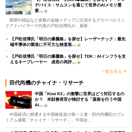
デバイス：サムスンを通じて世界のAIメモリ需
要…
新聞や雑誌など多数の金融メディアに出演するグローバルリン
クアドバイザーズ代表の戸松信博氏が、最新…
【戸松信博氏「明日の爆騰株」を探せ】レーザーテック：最先
端半導体の製造に不可欠な検査装…
【戸松信博氏「明日の爆騰株」を探せ】TDK：AIインフラを支
えるキープレーヤー 成長の再評…
一覧を見る
田代尚機のチャイナ・リサーチ
中国「Kimi K3」の衝撃に世界はどう対応するの
か？ 米財務長官が検討する「蒸留を行う中国
AI…
中国経済に精通する中国株投資の第一人者・田代尚機氏のプレ
ミアム連載「チャイナ・リサーチ」。中国企…