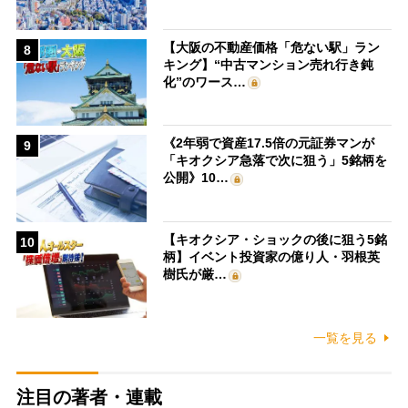
【大阪の不動産価格「危ない駅」ラン
8
キング】“中古マンション売れ行き鈍
化”のワース…
《2年弱で資産17.5倍の元証券マンが
9
「キオクシア急落で次に狙う」5銘柄を
公開》10…
【キオクシア・ショックの後に狙う5銘
10
柄】イベント投資家の億り人・羽根英
樹氏が厳…
一覧を見る
注目の著者・連載