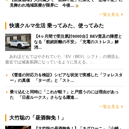
見舞われ地域医療が限界に 今後…
一覧を見る
快適クルマ生活 乗ってみた、使ってみた
【4ヶ月間で受注累計6000台】BEV普及の障壁と
なる「航続距離の不安」「充電のストレス」解
消…
あれほどもてはやされていた「EV（BEV）シフト」の潮流も、
最近では減速基調になっているように見える。…
《雪道の対応力を検証》シビアな状況で実感した「フォレスタ
ー」の真価 「ターボ」と「スト…
乗り込むと同時に「これが軽？」と戸惑うのには理由があっ
た 「日産ルークス」さらなる躍進…
一覧を見る
大竹聡の「昼酒御免！」
【大竹聡の昼酒御免！】「ネグローニ」「山崎」