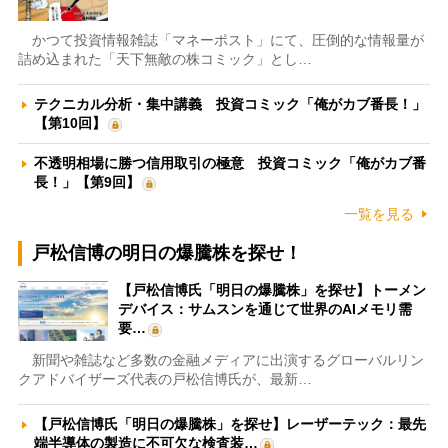
かつて投資情報雑誌「マネーポスト」にて、圧倒的な情報量が
詰め込まれた「天下無敵の株コミック」とし…
テクニカル分析・集中講義 投資コミック「俺がカブ番長！」
【第10回】
不透明相場に勝つ信用取引の極意 投資コミック「俺がカブ番
長！」【第9回】
一覧を見る
戸松信博の明日の爆騰株を探せ！
【戸松信博氏「明日の爆騰株」を探せ】トーメン
デバイス：サムスンを通じて世界のAIメモリ需
要…
新聞や雑誌など多数の金融メディアに出演するグローバルリン
クアドバイザーズ代表の戸松信博氏が、最新…
【戸松信博氏「明日の爆騰株」を探せ】レーザーテック：最先
端半導体の製造に不可欠な検査装…