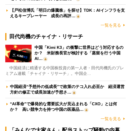
【戸松信博氏「明日の爆騰株」を探せ】TDK：AIインフラを支
えるキープレーヤー 成長の再評…
一覧を見る
田代尚機のチャイナ・リサーチ
中国「Kimi K3」の衝撃に世界はどう対応するの
か？ 米財務長官が検討する「蒸留を行う中国
AI…
中国経済に精通する中国株投資の第一人者・田代尚機氏のプレ
ミアム連載「チャイナ・リサーチ」。中国企…
中国経済“予想外の低成長”で政策のテコ入れ必至か 経済運営
方針の修正で成長加速が予想さ…
“AI革命”で爆発的な需要拡大が見込まれる「CXO」とは何
か？ 高い競争力を持つ中国の医薬品…
一覧を見る
「みんなで大家さん」配当ストップ騒動の内幕