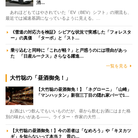
消…
あれほどもてはやされていた「EV（BEV）シフト」の潮流も、
最近では減速基調になっているように見える。…
《雪道の対応力を検証》シビアな状況で実感した「フォレスタ
ー」の真価 「ターボ」と「スト…
乗り込むと同時に「これが軽？」と戸惑うのには理由があっ
た 「日産ルークス」さらなる躍進…
一覧を見る
大竹聡の「昼酒御免！」
【大竹聡の昼酒御免！】「ネグローニ」「山崎」
「マンハッタン」新宿三丁目の隠れ家バーで1…
お酒はいつ飲んでもいいものだが、昼から飲むお酒にはまた格
別の味わいがある――。ライター・作家の大竹…
【大竹聡の昼酒御免！】今の若者は「なめろう」や「キヌカツ
ギ」を知らないって本当？ 昔の…