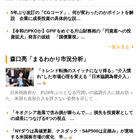
5年ぶり改訂の「CGコード」、何が変わったのかポイントを解
説 企業に成長投資の具体的な説…
【令和のPKOか】GPIFをめぐる片山財務相の「円資産への投
資拡大」発言の波紋 「国債重視」…
一覧を見る
森口亮「まるわかり市況分析」
「トレンド転換のスイッチになり得る」“介入慣
れ”した市場心理を変える「日米協調為替介入」
…
日米両政府が、約28年ぶりとなる円買いの協調介入に踏み切っ
た。米国も追加介入を辞さない姿勢を示して…
「キオクシア急落で含み損が膨らんで…」損失を投資家として
の成長につなげる4つの視点 …
「NYダウは高値更新、ナスダック・S&P500は足踏み」が意味
する米国株市場の変化 半…