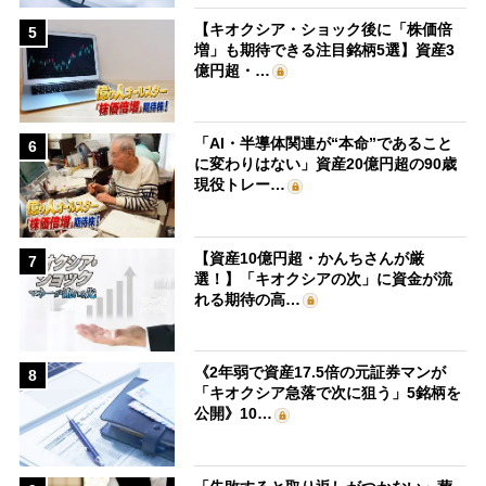
【キオクシア・ショック後に「株価倍
5
増」も期待できる注目銘柄5選】資産3
億円超・…
「AI・半導体関連が“本命”であること
6
に変わりはない」資産20億円超の90歳
現役トレー…
【資産10億円超・かんちさんが厳
7
選！】「キオクシアの次」に資金が流
れる期待の高…
《2年弱で資産17.5倍の元証券マンが
8
「キオクシア急落で次に狙う」5銘柄を
公開》10…