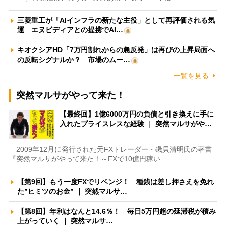
三菱重工が「AIインフラの新たな主役」として再評価される気
運 エヌビディアとの提携でAI…
キオクシアHD「7万円割れからの急反発」は再びの上昇局面へ
の反転シグナルか？ 市場のムー…
一覧を見る
突然マルサがやって来た！
【最終回】1億6000万円の負債と引き換えに手に
入れたプライスレスな経験 ｜ 突然マルサがや…
2009年12月に発行された元FXトレーダー・磯貝清明氏の著書
『突然マルサがやって来た！～FXで10億円稼い…
【第9回】もう一度FXでリベンジ！ 種銭は差し押さえを免れ
た”ヒミツのお金” ｜ 突然マルサ…
【第8回】年利はなんと14.6％！ 毎日5万円超の延滞税が積み
上がっていく ｜ 突然マルサ…