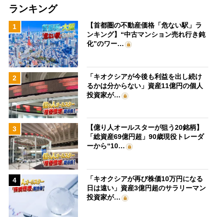
ランキング
【首都圏の不動産価格「危ない駅」ラ
1
ンキング】“中古マンション売れ行き鈍
化”のワー…
「キオクシアが今後も利益を出し続け
2
るかは分からない」資産11億円の個人
投資家が…
【億り人オールスターが狙う20銘柄】
3
「総資産69億円超」90歳現役トレーダ
ーから“10…
「キオクシアが再び株価10万円になる
4
日は遠い」資産3億円超のサラリーマン
投資家が…