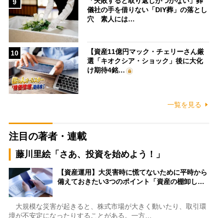
「失敗すると取り返しがつかない」葬
9
儀社の手を借りない「DIY葬」の落とし
穴 素人には…
【資産11億円マック・チェリーさん厳
10
選「キオクシア・ショック」後に大化
け期待4銘…
一覧を見る
注目の著者・連載
藤川里絵「さあ、投資を始めよう！」
【資産運用】大災害時に慌てないために平時から
備えておきたい3つのポイント「資産の棚卸し…
大規模な災害が起きると、株式市場が大きく動いたり、取引環
境が不安定になったりすることがある。一方…