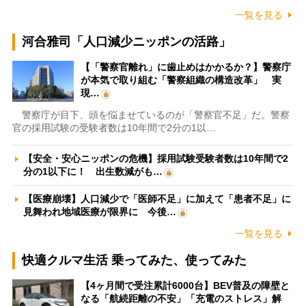
一覧を見る
河合雅司「人口減少ニッポンの活路」
【「警察官離れ」に歯止めはかかるか？】警察庁
が本気で取り組む「警察組織の構造改革」 実
現…
警察庁が目下、頭を悩ませているのが「警察官不足」だ。警察
官の採用試験の受験者数は10年間で2分の1以…
【安全・安心ニッポンの危機】採用試験受験者数は10年間で2
分の1以下に！ 出生数減がも…
【医療崩壊】人口減少で「医師不足」に加えて「患者不足」に
見舞われ地域医療が限界に 今後…
一覧を見る
快適クルマ生活 乗ってみた、使ってみた
【4ヶ月間で受注累計6000台】BEV普及の障壁と
なる「航続距離の不安」「充電のストレス」解