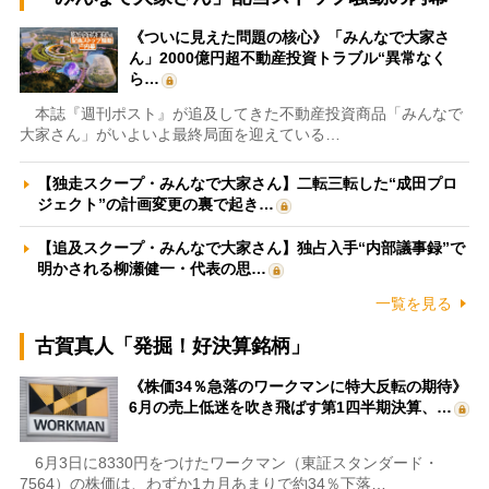
《ついに見えた問題の核心》「みんなで大家さ
ん」2000億円超不動産投資トラブル“異常なく
ら…
本誌『週刊ポスト』が追及してきた不動産投資商品「みんなで
大家さん」がいよいよ最終局面を迎えている…
【独走スクープ・みんなで大家さん】二転三転した“成田プロ
ジェクト”の計画変更の裏で起き…
【追及スクープ・みんなで大家さん】独占入手“内部議事録”で
明かされる柳瀬健一・代表の思…
一覧を見る
古賀真人「発掘！好決算銘柄」
《株価34％急落のワークマンに特大反転の期待》
6月の売上低迷を吹き飛ばす第1四半期決算、…
6月3日に8330円をつけたワークマン（東証スタンダード・
7564）の株価は、わずか1カ月あまりで約34％下落…