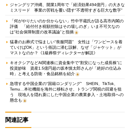
ジャングリア沖縄、開業1周年で「経済効果494億円」の大きな
ミスリード 事業の苦戦を覆い隠す“不透明すぎる巨大な数字”
「何がやりたいのか分からない」竹中平蔵氏が語る高市内閣の
評価 「給付付き税額控除はその場しのぎ」いま不可欠なの
は“社会保障制度の改革議論”と指摘
猛暑のお葬式で悩ましい“喪服問題” 女性は「ワンピースを着
ていけばOK」という俗説に潜む誤解、なぜ「ジャケット」が
マストなのか？《1級葬祭ディレクターが解説》
キオクシアなどAI関連株に資金集中で“割安になった成長株”に
投資妙味 資産1.5億円超の坂本慎太郎さんが「絶好の仕込み
時」と考える防衛・食品銘柄を紹介
急増する中国企業の“国籍ロンダリング” SHEIN、TikTok、
Temu…本社機能を海外に移転させ、トランプ関税の回避を狙
う 現地人を隠れ蓑にした中国企業の農業参入・土地取得への
懸念も
関連記事