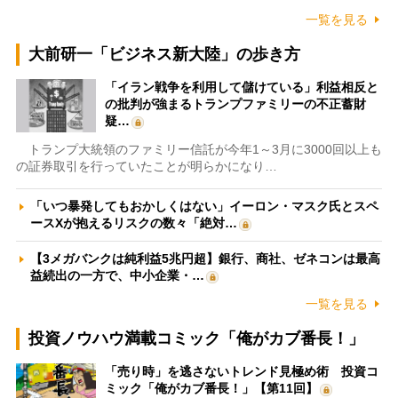
一覧を見る
大前研一「ビジネス新大陸」の歩き方
「イラン戦争を利用して儲けている」利益相反と
の批判が強まるトランプファミリーの不正蓄財
疑…
トランプ大統領のファミリー信託が今年1～3月に3000回以上も
の証券取引を行っていたことが明らかになり…
「いつ暴発してもおかしくはない」イーロン・マスク氏とスペ
ースXが抱えるリスクの数々「絶対…
【3メガバンクは純利益5兆円超】銀行、商社、ゼネコンは最高
益続出の一方で、中小企業・…
一覧を見る
投資ノウハウ満載コミック「俺がカブ番長！」
「売り時」を逃さないトレンド見極め術 投資コ
ミック「俺がカブ番長！」【第11回】