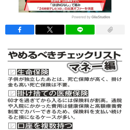
Powered by 
GliaStudios
Mute