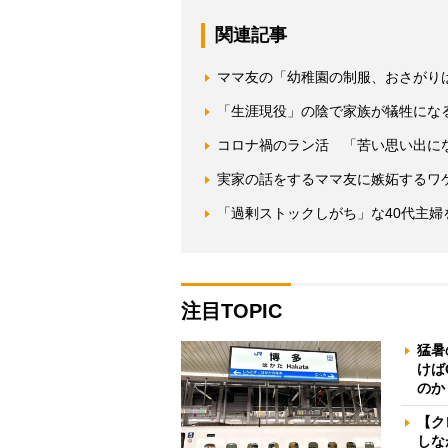
関連記事
ママ友の「幼稚園の制服、おさがり
「生涯現役」の陰で家族が犠牲にな
コロナ禍のラン活 「苦い思い出にな
実家の話をするママ友に嫉妬するワ
「過剰ストックしがち」な40代主婦
注目TOPIC
猛暑
けば
のか
【ク
しな