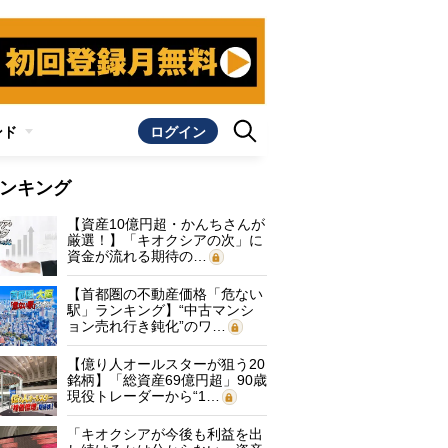
ンド
ログイン
ンキング
【資産10億円超・かんちさんが
厳選！】「キオクシアの次」に
資金が流れる期待の…
【首都圏の不動産価格「危ない
駅」ランキング】“中古マンシ
ョン売れ行き鈍化”のワ…
【億り人オールスターが狙う20
銘柄】「総資産69億円超」90歳
現役トレーダーから“1…
「キオクシアが今後も利益を出