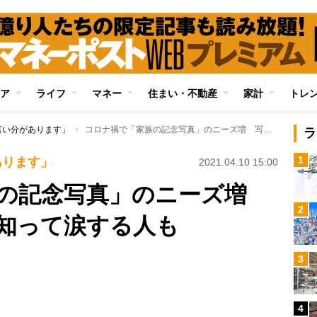
ア
ライフ
マネー
住まい・不動産
家計
トレ
言い分があります」
コロナ禍で「家族の記念写真」のニーズ増 写真で孫の成長を知って涙する人も
ラ
1
あります」
2021.04.10 15:00
族の記念写真」のニーズ増
2
知って涙する人も
Loaded
:
3
100.00%
/
4