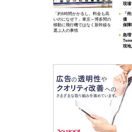
現場
「約5時間かかるし、料金も高
「何
いのになぜ？」東京～博多間の
価 
移動に飛行機ではなく新幹線を
保障
選ぶ人の事情
急増
Te
現地