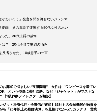
はかわいそう」発言を聞き流せないジレンマ
る皮肉 父の看護で疲弊する50代女性の思い
った」30代主婦の後悔
ケは？ 20代子育て主婦の悩み
を反省させた、10歳息子の一言
のお葬式で悩ましい“喪服問題” 女性は「ワンピースを着てい
OK」という俗説に潜む誤解、なぜ「ジャケット」がマストな
？《1級葬祭ディレクターが解説》
レジット決済代行・全東信が破産】63社もの金融機関が融資を
がら「20年以上の粉飾決算」を見抜けなかったカラクリ 営業