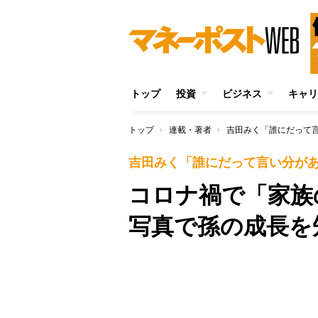
トップ
投資
ビジネス
キャリ
トップ
連載・著者
吉田みく「誰にだって
吉田みく「誰にだって言い分が
コロナ禍で「家
写真で孫の成長を
Unmute