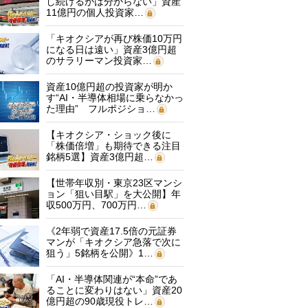
し続けるかは分からない」資産
11億円の個人投資家…
「キオクシアが再び株価10万円
になる日は遠い」資産3億円超
のサラリーマン投資家…
資産10億円超の投資家が明か
す“AI・半導体相場に乗らなかっ
た理由” フルポジショ…
【キオクシア・ショック後に
「株価倍増」も期待できる注目
銘柄5選】資産3億円超…
【世帯年収別・東京23区マンシ
ョン「狙い目駅」を大公開】年
収500万円、700万円…
《2年弱で資産17.5倍の元証券
マンが「キオクシア急落で次に
狙う」5銘柄を公開》1…
「AI・半導体関連が“本命”であ
ることに変わりはない」資産20
億円超の90歳現役トレ…