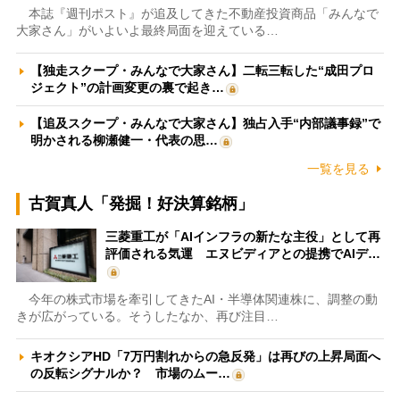
本誌『週刊ポスト』が追及してきた不動産投資商品「みんなで
大家さん」がいよいよ最終局面を迎えている…
【独走スクープ・みんなで大家さん】二転三転した“成田プロ
ジェクト”の計画変更の裏で起き…
【追及スクープ・みんなで大家さん】独占入手“内部議事録”で
明かされる柳瀬健一・代表の思…
一覧を見る
古賀真人「発掘！好決算銘柄」
三菱重工が「AIインフラの新たな主役」として再
評価される気運 エヌビディアとの提携でAIデ…
今年の株式市場を牽引してきたAI・半導体関連株に、調整の動
きが広がっている。そうしたなか、再び注目…
キオクシアHD「7万円割れからの急反発」は再びの上昇局面へ
の反転シグナルか？ 市場のムー…