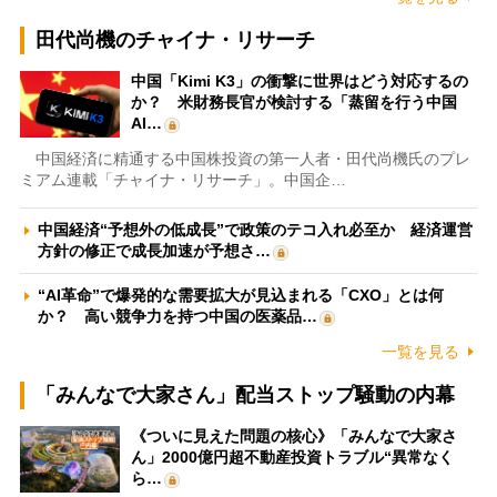
田代尚機のチャイナ・リサーチ
中国「Kimi K3」の衝撃に世界はどう対応するの
か？ 米財務長官が検討する「蒸留を行う中国
AI…
中国経済に精通する中国株投資の第一人者・田代尚機氏のプレ
ミアム連載「チャイナ・リサーチ」。中国企…
中国経済“予想外の低成長”で政策のテコ入れ必至か 経済運営
方針の修正で成長加速が予想さ…
“AI革命”で爆発的な需要拡大が見込まれる「CXO」とは何
か？ 高い競争力を持つ中国の医薬品…
一覧を見る
「みんなで大家さん」配当ストップ騒動の内幕
《ついに見えた問題の核心》「みんなで大家さ
ん」2000億円超不動産投資トラブル“異常なく
ら…