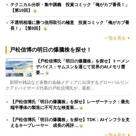
テクニカル分析・集中講義 投資コミック「俺がカブ番長！」
【第10回】
不透明相場に勝つ信用取引の極意 投資コミック「俺がカブ番
長！」【第9回】
一覧を見る
戸松信博の明日の爆騰株を探せ！
【戸松信博氏「明日の爆騰株」を探せ】トーメン
デバイス：サムスンを通じて世界のAIメモリ需
要…
新聞や雑誌など多数の金融メディアに出演するグローバルリン
クアドバイザーズ代表の戸松信博氏が、最新…
【戸松信博氏「明日の爆騰株」を探せ】レーザーテック：最先
端半導体の製造に不可欠な検査装…
【戸松信博氏「明日の爆騰株」を探せ】TDK：AIインフラを支
えるキープレーヤー 成長の再評…
一覧を見る