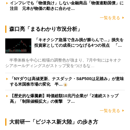
インフレでも「物価負け」しない金融商品「物価連動国債」に
注目 元本が物価の動きに合わせ…
一覧を見る
森口亮「まるわかり市況分析」
「キオクシア急落で含み損が膨らんで…」損失を
投資家としての成長につなげる4つの視点 「…
半導体株を中心に相場の調整色が強まり、7月中旬にはキオク
シアホールディングスがストップ安をつけるな…
「NYダウは高値更新、ナスダック・S&P500は足踏み」が意味
する米国株市場の変化 半…
【歴史的な爆騰劇】時価総額10兆円企業が「2連続ストップ
高」「制限値幅拡大」の衝撃 フ…
一覧を見る
大前研一「ビジネス新大陸」の歩き方