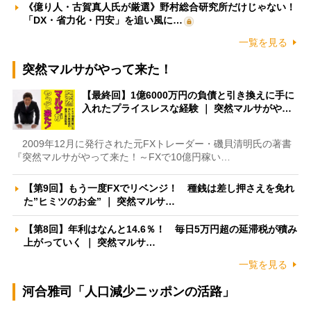
《億り人・古賀真人氏が厳選》野村総合研究所だけじゃない！
「DX・省力化・円安」を追い風に…
一覧を見る
突然マルサがやって来た！
【最終回】1億6000万円の負債と引き換えに手に
入れたプライスレスな経験 ｜ 突然マルサがや…
2009年12月に発行された元FXトレーダー・磯貝清明氏の著書
『突然マルサがやって来た！～FXで10億円稼い…
【第9回】もう一度FXでリベンジ！ 種銭は差し押さえを免れ
た”ヒミツのお金” ｜ 突然マルサ…
【第8回】年利はなんと14.6％！ 毎日5万円超の延滞税が積み
上がっていく ｜ 突然マルサ…
一覧を見る
河合雅司「人口減少ニッポンの活路」