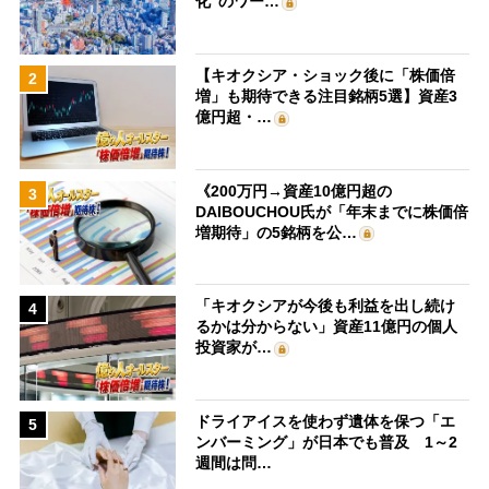
化”のワー…
【キオクシア・ショック後に「株価倍
2
増」も期待できる注目銘柄5選】資産3
億円超・…
《200万円→資産10億円超の
3
DAIBOUCHOU氏が「年末までに株価倍
増期待」の5銘柄を公…
「キオクシアが今後も利益を出し続け
4
るかは分からない」資産11億円の個人
投資家が…
ドライアイスを使わず遺体を保つ「エ
5
ンバーミング」が日本でも普及 1～2
週間は問…