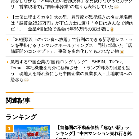
資をしながら「20年以上の粉飾決算」を見抜けなかったカラク
リ 営業現場では“自転車操業”の焦りも表出していた
【土俵に埋まるカネ】大の里、豊昇龍が黒星続きの名古屋場所
は「懸賞金2826万円」が下位力士に渡り「今日はみんなで焼肉
だ！」 金星4個配給で協会は年96万円の支出増に
「30種類以上のパン食べ放題」で行列のできる新形態レストラ
ンを手掛けるサンマルクホールディングス 同社に聞いた「店
舗展開のコンセプト」、事業を多角化してもぶれない軸
急増する中国企業の“国籍ロンダリング” SHEIN、TikTok、
Temu…本社機能を海外に移転させ、トランプ関税の回避を狙
う 現地人を隠れ蓑にした中国企業の農業参入・土地取得への
懸念も
関連記事
ランキング
【首都圏の不動産価格「危ない駅」ラ
1
ンキング】“中古マンション売れ行き鈍