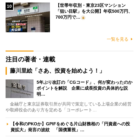
【世帯年収別・東京23区マンション
10
「狙い目駅」を大公開】年収500万円、
700万円で…
一覧を見る
注目の著者・連載
藤川里絵「さあ、投資を始めよう！」
5年ぶり改訂の「CGコード」、何が変わったのか
ポイントを解説 企業に成長投資の具体的な説
明…
金融庁と東京証券取引所が共同で策定している上場企業の経営
や取締役会のあり方を定める「コーポレート…
【令和のPKOか】GPIFをめぐる片山財務相の「円資産への投
資拡大」発言の波紋 「国債重視」…