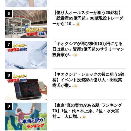
【億り人オールスターが狙う20銘柄】
6
「総資産69億円超」90歳現役トレーダ
ーから“10…
「キオクシアが再び株価10万円になる
7
日は遠い」資産3億円超のサラリーマン
投資家が…
【キオクシア・ショックの後に狙う5銘
8
柄】イベント投資家の億り人・羽根英
樹氏が厳…
【東京“真の実力がある駅”ランキング
9
70】1位・代々木上原、2位・水天宮
前… 人口増…