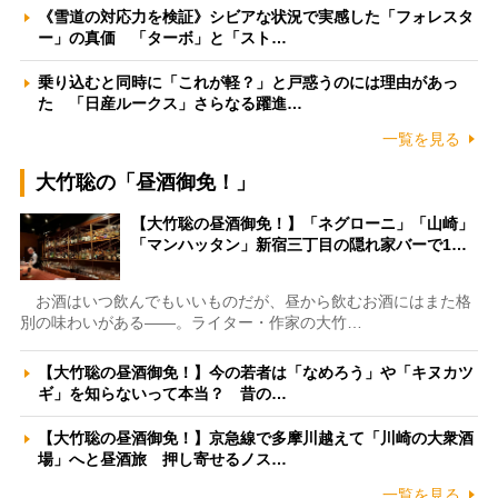
《雪道の対応力を検証》シビアな状況で実感した「フォレスタ
ー」の真価 「ターボ」と「スト…
乗り込むと同時に「これが軽？」と戸惑うのには理由があっ
た 「日産ルークス」さらなる躍進…
一覧を見る
大竹聡の「昼酒御免！」
【大竹聡の昼酒御免！】「ネグローニ」「山崎」
「マンハッタン」新宿三丁目の隠れ家バーで1…
お酒はいつ飲んでもいいものだが、昼から飲むお酒にはまた格
別の味わいがある――。ライター・作家の大竹…
【大竹聡の昼酒御免！】今の若者は「なめろう」や「キヌカツ
ギ」を知らないって本当？ 昔の…
【大竹聡の昼酒御免！】京急線で多摩川越えて「川崎の大衆酒
場」へと昼酒旅 押し寄せるノス…
一覧を見る