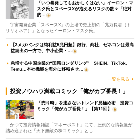
「いつ暴発してもおかしくはない」イーロン・マ
スク氏とスペースXが抱えるリスクの数々「絶対
的…
宇宙開発企業「スペースX」の上場で史上初の「兆万長者（ト
リリオネア）」となったイーロン・マスク氏。…
【3メガバンクは純利益5兆円超】銀行、商社、ゼネコンは最高
益続出の一方で、中小企業・…
急増する中国企業の“国籍ロンダリング” SHEIN、TikTok、
Temu…本社機能を海外に移転させ…
一覧を見る
投資ノウハウ満載コミック「俺がカブ番長！」
「売り時」を逃さないトレンド見極め術 投資コ
ミック「俺がカブ番長！」【第11回】
かつて投資情報雑誌「マネーポスト」にて、圧倒的な情報量が
詰め込まれた「天下無敵の株コミック」とし…