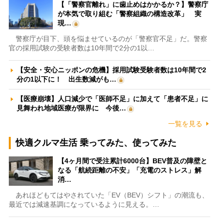
【「警察官離れ」に歯止めはかかるか？】警察庁
が本気で取り組む「警察組織の構造改革」 実
現…
警察庁が目下、頭を悩ませているのが「警察官不足」だ。警察
官の採用試験の受験者数は10年間で2分の1以…
【安全・安心ニッポンの危機】採用試験受験者数は10年間で2
分の1以下に！ 出生数減がも…
【医療崩壊】人口減少で「医師不足」に加えて「患者不足」に
見舞われ地域医療が限界に 今後…
一覧を見る
快適クルマ生活 乗ってみた、使ってみた
【4ヶ月間で受注累計6000台】BEV普及の障壁と
なる「航続距離の不安」「充電のストレス」解
消…
あれほどもてはやされていた「EV（BEV）シフト」の潮流も、
最近では減速基調になっているように見える。…