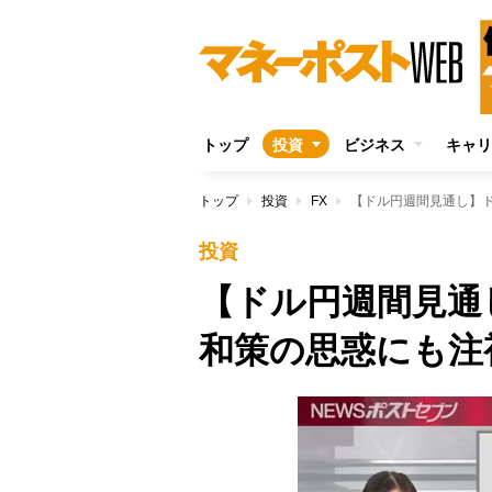
トップ
投資
ビジネス
キャリ
トップ
投資
FX
【ドル円週間見通し】
投資
【ドル円週間見通
和策の思惑にも注