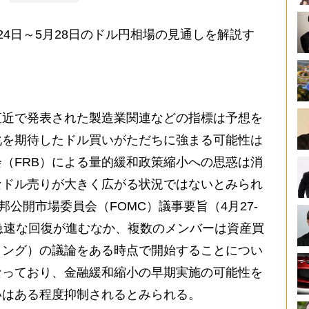
4日～5月28日のドル円相場の見通しを解説す
近で発表された製造業関連などの指標は予想を
化を期待したドル買いがただちに強まる可能性は
（FRB）による量的緩和政策縮小への思惑は消
なドル売りが大きく広がる状況ではないとみられ
邦公開市場委員会（FOMC）議事要旨（4月27-
急速な回復が進むなか、複数のメンバーは資産買
リング）の議論をある時点で開始することについ
なっており、金融緩和縮小の早期実施の可能性を
いはある程度抑制されるとみられる。