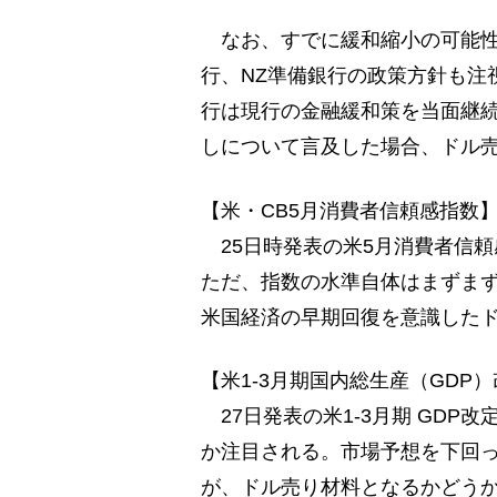
なお、すでに緩和縮小の可能性
行、NZ準備銀行の政策方針も注
行は現行の金融緩和策を当面継
しについて言及した場合、ドル
【米・CB5月消費者信頼感指数】
25日時発表の米5月消費者信頼感指
ただ、指数の水準自体はまずま
米国経済の早期回復を意識した
【米1-3月期国内総生産（GDP
27日発表の米1-3月期 GDP
か注目される。市場予想を下回
が、ドル売り材料となるかどう