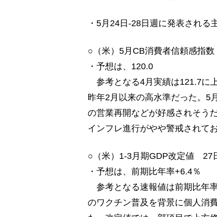
・5月24日-28日週に発表され
○（米）5月CB消費者信頼感指数
・予想は、120.0
参考となる4月実績は121.7
昨年2月以来の高水準だった。5
の営業再開などが好感されそう
インフレ進行がやや警戒されて
○（米）1-3月期GDP改定値 2
・予想は、前期比年率+6.4％
参考となる速報値は前期比年率+
のワクチン普及を背景に個人消