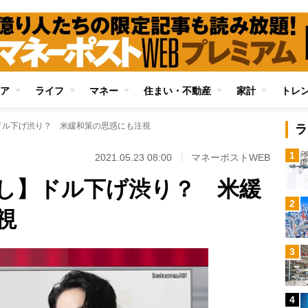
ア
ライフ
マネー
住まい・不動産
家計
トレ
ドル下げ渋り？ 米緩和策の思惑にも注視
ラ
1
2021.05.23 08:00
マネーポストWEB
し】ドル下げ渋り？ 米緩
2
視
3
4