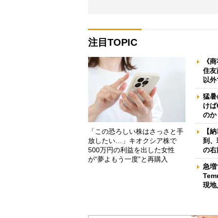
注目TOPIC
《商
住友
以外
猛暑
けば
のか
「この恐ろしい株はさっさと手
【納
放したい…」キオクシア株で
到、
500万円の利益を出した女性
の右
が“夢よもう一度”と再購入
急増
Te
現地