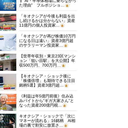
す“AI・半導体相場に乗らなかっ
た理由” フルポジショ…
「キオクシアが今後も利益を出
し続けるかは分からない」資産
11億円の個人投資家…
「キオクシアが再び株価10万円
になる日は遠い」資産3億円超
のサラリーマン投資家…
【世帯年収別・東京23区マンシ
ョン「狙い目駅」を大公開】年
収500万円、700万円…
【キオクシア・ショック後に
「株価倍増」も期待できる注目
銘柄5選】資産3億円超…
《利益は年5億円前後》住み込
みバイトから“ギガ大家さん”と
なった資産200億円税…
キオクシア・ショックで「次に
マネーが流れる」16銘柄 AI相
場の裏で割安に放置さ…