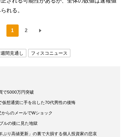
修正される可能性があるが、全体の数値は速報値
みられる。
1
2
円週間見通し
フィスコニュース
で5000万円突破
で仮想通貨に手を出した70代男性の後悔
 父からのメールでWショック
バブルの後に見た地獄
9年ぶり高値更新」の裏で大損する個人投資家の悲哀