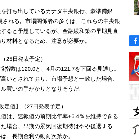
を打ち出しているカナダ中央銀行、豪準備銀
視される。市場関係者の多くは、これらの中央銀
続すると予想しているが、金融緩和策の早期見直
売り材料となるため、注意が必要か。
（25日発表予定）
数は120.0と、4月の121.7を下回る見通し。
ず高いとされており、市場予想と一致した場合、
ドル買いの手がかりとなりそうだ。
）改定値】（27日発表予定）
改定値は、速報値の前期比年率+6.4％を維持できる
った場合、早期の景気回復期待はやや後退する
かは、長期金利の動向次第か。