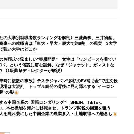
社の大学別就職者数ランキングを解剖》三菱商事、三井物産、
商事への就職者は「東大・早大・慶大で約6割」の現実 3大学
で強い大学はどこか
のお葬式で悩ましい“喪服問題” 女性は「ワンピースを着てい
OK」という俗説に潜む誤解、なぜ「ジャケット」がマストな
？《1級葬祭ディレクターが解説》
車時に複数の事故】テスラジャパン“多額のEV補助金”で注文殺
現場は大混乱 トラブル続発の背後に見え隠れする“イーロン
腕”の影
する中国企業の“国籍ロンダリング” SHEIN、TikTok、
mu…本社機能を海外に移転させ、トランプ関税の回避を狙う
人を隠れ蓑にした中国企業の農業参入・土地取得への懸念も