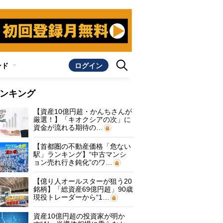
ンド
ログイン
ンキング
【資産10億円超・かんちさんが
厳選！】「キオクシアの次」に
資金が流れる期待の…
【首都圏の不動産価格「危ない
駅」ランキング】“中古マンシ
ョン売れ行き鈍化”のワ…
【億り人オールスターが狙う20
銘柄】「総資産69億円超」90歳
現役トレーダーから“1…
資産10億円超の投資家が明か