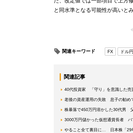
た、改定値では一部項目で上方
と同水準となる可能性が高いと
関連キーワード
FX
ドル
関連記事
40代投資家 「守り」を意識した売買
老後の資産運用の失敗 息子の勧め
株暴落で450万円溶かした30代男
3000万円儲かった仮想通貨長者 
やること全て裏目に… 日本株「2