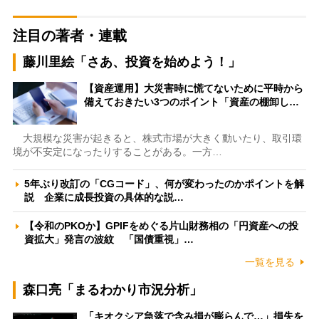
注目の著者・連載
藤川里絵「さあ、投資を始めよう！」
【資産運用】大災害時に慌てないために平時から
備えておきたい3つのポイント「資産の棚卸し…
大規模な災害が起きると、株式市場が大きく動いたり、取引環
境が不安定になったりすることがある。一方…
5年ぶり改訂の「CGコード」、何が変わったのかポイントを解
説 企業に成長投資の具体的な説…
【令和のPKOか】GPIFをめぐる片山財務相の「円資産への投
資拡大」発言の波紋 「国債重視」…
一覧を見る
森口亮「まるわかり市況分析」
「キオクシア急落で含み損が膨らんで…」損失を