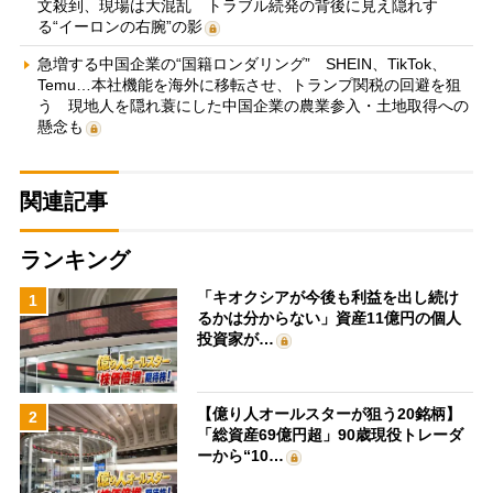
文殺到、現場は大混乱 トラブル続発の背後に見え隠れす
る“イーロンの右腕”の影
急増する中国企業の“国籍ロンダリング” SHEIN、TikTok、
Temu…本社機能を海外に移転させ、トランプ関税の回避を狙
う 現地人を隠れ蓑にした中国企業の農業参入・土地取得への
懸念も
関連記事
ランキング
「キオクシアが今後も利益を出し続け
1
るかは分からない」資産11億円の個人
投資家が…
【億り人オールスターが狙う20銘柄】
2
「総資産69億円超」90歳現役トレーダ
ーから“10…