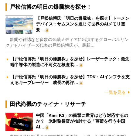
戸松信博の明日の爆騰株を探せ！
【戸松信博氏「明日の爆騰株」を探せ】トーメン
デバイス：サムスンを通じて世界のAIメモリ需
要…
新聞や雑誌など多数の金融メディアに出演するグローバルリン
クアドバイザーズ代表の戸松信博氏が、最新…
【戸松信博氏「明日の爆騰株」を探せ】レーザーテック：最先
端半導体の製造に不可欠な検査装…
【戸松信博氏「明日の爆騰株」を探せ】TDK：AIインフラを支
えるキープレーヤー 成長の再評…
一覧を見る
田代尚機のチャイナ・リサーチ
中国「Kimi K3」の衝撃に世界はどう対応するの
か？ 米財務長官が検討する「蒸留を行う中国
AI…