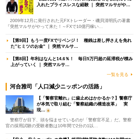
入れたプライスレスな経験 ｜ 突然マルサがや…
2009年12月に発行された元FXトレーダー・磯貝清明氏の著書
『突然マルサがやって来た！～FXで10億円稼い…
【第9回】もう一度FXでリベンジ！ 種銭は差し押さえを免れ
た”ヒミツのお金” ｜ 突然マルサ…
【第8回】年利はなんと14.6％！ 毎日5万円超の延滞税が積み
上がっていく ｜ 突然マルサ…
一覧を見る
河合雅司「人口減少ニッポンの活路」
【「警察官離れ」に歯止めはかかるか？】警察庁
が本気で取り組む「警察組織の構造改革」 実
現…
警察庁が目下、頭を悩ませているのが「警察官不足」だ。警察
官の採用試験の受験者数は10年間で2分の1以…