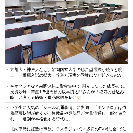
京都大・神戸大など、難関国立大学の総合型選抜が続々と廃
止 「推薦入試の拡大」報道と現実の乖離はなぜ起きるのか
キオクシアなどAI関連株に資金集中で“割安になった成長株”に
投資妙味 資産1.5億円超の坂本慎太郎さんが「絶好の仕込み
時」と考える防衛・食品銘柄を紹介
小学生に人気の「シール流通事情」に変調 「ボンドロ」は依
然品薄状態が続くが、模倣品や類似品が大量流通し一部で値崩
れ 「選別が本格化する時代に」
【納車時に複数の事故】テスラジャパン“多額のEV補助金”で注