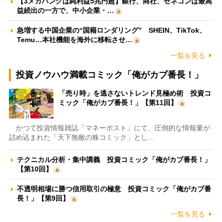
【3メガバンクは純利益5兆円超】銀行、商社、ゼネコンは最高
益続出の一方で、中小企業・…
急増する中国企業の“国籍ロンダリング” SHEIN、TikTok、
Temu…本社機能を海外に移転させ…
一覧を見る
投資ノウハウ満載コミック「俺がカブ番長！」
「売り時」を逃さないトレンド見極め術 投資コ
ミック「俺がカブ番長！」【第11回】
かつて投資情報雑誌「マネーポスト」にて、圧倒的な情報量が
詰め込まれた「天下無敵の株コミック」とし…
テクニカル分析・集中講義 投資コミック「俺がカブ番長！」
【第10回】
不透明相場に勝つ信用取引の極意 投資コミック「俺がカブ番
長！」【第9回】
一覧を見る