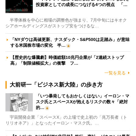
投資家としての成長につなげる4つの視点 「…
半導体株を中心に相場の調整色が強まり、7月中旬にはキオク
シアホールディングスがストップ安をつけるな…
「NYダウは高値更新、ナスダック・S&P500は足踏み」が意味
する米国株市場の変化 半…
【歴史的な爆騰劇】時価総額10兆円企業が「2連続ストップ
高」「制限値幅拡大」の衝撃 フ…
一覧を見る
大前研一「ビジネス新大陸」の歩き方
「いつ暴発してもおかしくはない」イーロン・マ
スク氏とスペースXが抱えるリスクの数々「絶対
的…
宇宙開発企業「スペースX」の上場で史上初の「兆万長者（ト
リリオネア）」となったイーロン・マスク氏。…