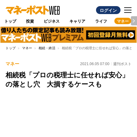
ログイン
トップ
投資
ビジネス
キャリア
ライフ
マネー
トップ
マネー
相続・終活
相続税「プロの税理士に任せれば安心」の落とし
マネー
2021.06.05 07:00
週刊ポスト
相続税「プロの税理士に任せれば安心」
の落とし穴 大損するケースも
Loaded
:
96.26%
/
Unmute