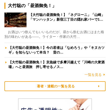
大竹聡の「昼酒御免！」
【大竹聡の昼酒御免！】「ネグローニ」「山崎」
「マンハッタン」新宿三丁目の隠れ家バーで1…
お酒はいつ飲んでもいいものだが、昼から飲むお酒にはまた格
別の味わいがある――。ライター・作家の大竹…
【大竹聡の昼酒御免！】今の若者は「なめろう」や「キヌカツ
ギ」を知らないって本当？ 昔の…
【大竹聡の昼酒御免！】京急線で多摩川越えて「川崎の大衆酒
場」へと昼酒旅 押し寄せるノス…
一覧を見る
著者・連載の一覧を見る