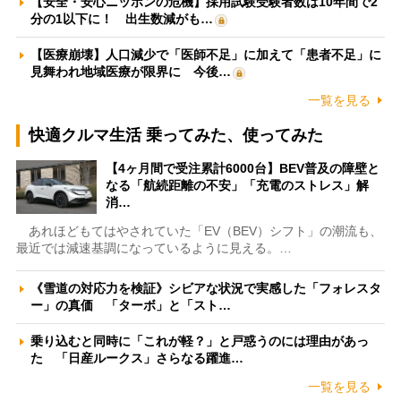
【安全・安心ニッポンの危機】採用試験受験者数は10年間で2
分の1以下に！ 出生数減がも…
【医療崩壊】人口減少で「医師不足」に加えて「患者不足」に
見舞われ地域医療が限界に 今後…
一覧を見る
快適クルマ生活 乗ってみた、使ってみた
【4ヶ月間で受注累計6000台】BEV普及の障壁と
なる「航続距離の不安」「充電のストレス」解
消…
あれほどもてはやされていた「EV（BEV）シフト」の潮流も、
最近では減速基調になっているように見える。…
《雪道の対応力を検証》シビアな状況で実感した「フォレスタ
ー」の真価 「ターボ」と「スト…
乗り込むと同時に「これが軽？」と戸惑うのには理由があっ
た 「日産ルークス」さらなる躍進…
一覧を見る