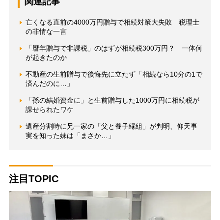
関連記事
亡くなる直前の4000万円贈与で相続対策大失敗 税理士
の非情な一言
「暦年贈与で非課税」のはずが相続税300万円？ 一体何
が起きたのか
不動産の生前贈与で後悔先に立たず「相続なら10分の1で
済んだのに…」
「孫の結婚資金に」と生前贈与した1000万円に相続税が
課せられたワケ
遺産分割時に兄一家の「父と養子縁組」が判明、仰天事
実を知った妹は「まさか…」
注目TOPIC