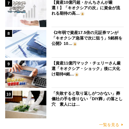
【資産10億円超・かんちさんが厳
7
選！】「キオクシアの次」に資金が流
れる期待の高…
《2年弱で資産17.5倍の元証券マンが
8
「キオクシア急落で次に狙う」5銘柄を
公開》10…
【資産11億円マック・チェリーさん厳
9
選「キオクシア・ショック」後に大化
け期待4銘…
「失敗すると取り返しがつかない」葬
10
儀社の手を借りない「DIY葬」の落とし
穴 素人には…
一覧を見る