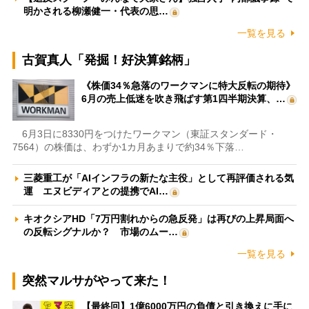
明かされる柳瀬健一・代表の思…
一覧を見る
古賀真人「発掘！好決算銘柄」
《株価34％急落のワークマンに特大反転の期待》
6月の売上低迷を吹き飛ばす第1四半期決算、…
6月3日に8330円をつけたワークマン（東証スタンダード・
7564）の株価は、わずか1カ月あまりで約34％下落…
三菱重工が「AIインフラの新たな主役」として再評価される気
運 エヌビディアとの提携でAI…
キオクシアHD「7万円割れからの急反発」は再びの上昇局面へ
の反転シグナルか？ 市場のムー…
一覧を見る
突然マルサがやって来た！
【最終回】1億6000万円の負債と引き換えに手に