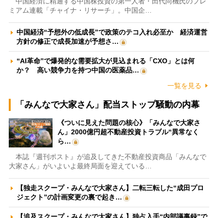
中国経済に精通する中国株投資の第一人者・田代尚機氏のプレ
ミアム連載「チャイナ・リサーチ」。中国企…
中国経済“予想外の低成長”で政策のテコ入れ必至か 経済運営
方針の修正で成長加速が予想さ…
“AI革命”で爆発的な需要拡大が見込まれる「CXO」とは何
か？ 高い競争力を持つ中国の医薬品…
一覧を見る
「みんなで大家さん」配当ストップ騒動の内幕
《ついに見えた問題の核心》「みんなで大家さ
ん」2000億円超不動産投資トラブル“異常なく
ら…
本誌『週刊ポスト』が追及してきた不動産投資商品「みんなで
大家さん」がいよいよ最終局面を迎えている…
【独走スクープ・みんなで大家さん】二転三転した“成田プロ
ジェクト”の計画変更の裏で起き…
【追及スクープ・みんなで大家さん】独占入手“内部議事録”で