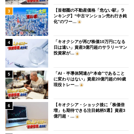
【首都圏の不動産価格「危ない駅」ラ
3
ンキング】“中古マンション売れ行き鈍
化”のワー…
「キオクシアが再び株価10万円になる
4
日は遠い」資産3億円超のサラリーマン
投資家が…
「AI・半導体関連が“本命”であること
5
に変わりはない」資産20億円超の90歳
現役トレー…
【キオクシア・ショック後に「株価倍
6
増」も期待できる注目銘柄5選】資産3
億円超・…