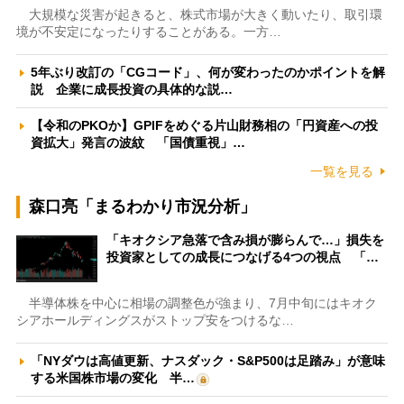
大規模な災害が起きると、株式市場が大きく動いたり、取引環
境が不安定になったりすることがある。一方…
5年ぶり改訂の「CGコード」、何が変わったのかポイントを解
説 企業に成長投資の具体的な説…
【令和のPKOか】GPIFをめぐる片山財務相の「円資産への投
資拡大」発言の波紋 「国債重視」…
一覧を見る
森口亮「まるわかり市況分析」
「キオクシア急落で含み損が膨らんで…」損失を
投資家としての成長につなげる4つの視点 「…
半導体株を中心に相場の調整色が強まり、7月中旬にはキオク
シアホールディングスがストップ安をつけるな…
「NYダウは高値更新、ナスダック・S&P500は足踏み」が意味
する米国株市場の変化 半…