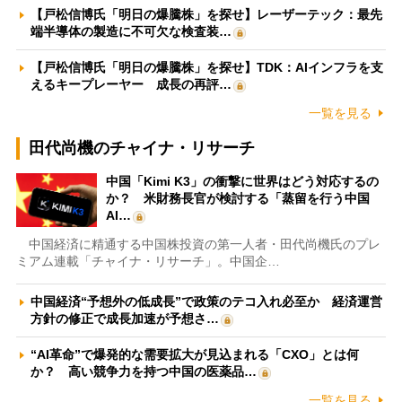
【戸松信博氏「明日の爆騰株」を探せ】レーザーテック：最先
端半導体の製造に不可欠な検査装…
【戸松信博氏「明日の爆騰株」を探せ】TDK：AIインフラを支
えるキープレーヤー 成長の再評…
一覧を見る
田代尚機のチャイナ・リサーチ
中国「Kimi K3」の衝撃に世界はどう対応するの
か？ 米財務長官が検討する「蒸留を行う中国
AI…
中国経済に精通する中国株投資の第一人者・田代尚機氏のプレ
ミアム連載「チャイナ・リサーチ」。中国企…
中国経済“予想外の低成長”で政策のテコ入れ必至か 経済運営
方針の修正で成長加速が予想さ…
“AI革命”で爆発的な需要拡大が見込まれる「CXO」とは何
か？ 高い競争力を持つ中国の医薬品…
一覧を見る