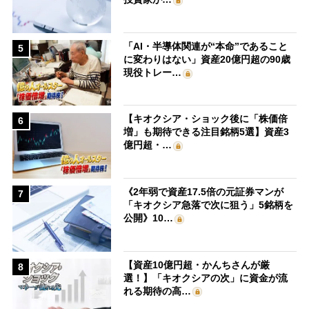
「AI・半導体関連が“本命”であること
5
に変わりはない」資産20億円超の90歳
現役トレー…
【キオクシア・ショック後に「株価倍
6
増」も期待できる注目銘柄5選】資産3
億円超・…
《2年弱で資産17.5倍の元証券マンが
7
「キオクシア急落で次に狙う」5銘柄を
公開》10…
【資産10億円超・かんちさんが厳
8
選！】「キオクシアの次」に資金が流
れる期待の高…