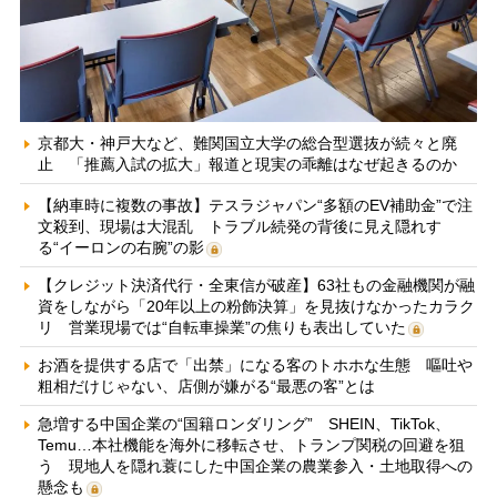
京都大・神戸大など、難関国立大学の総合型選抜が続々と廃
止 「推薦入試の拡大」報道と現実の乖離はなぜ起きるのか
【納車時に複数の事故】テスラジャパン“多額のEV補助金”で注
文殺到、現場は大混乱 トラブル続発の背後に見え隠れす
る“イーロンの右腕”の影
【クレジット決済代行・全東信が破産】63社もの金融機関が融
資をしながら「20年以上の粉飾決算」を見抜けなかったカラク
リ 営業現場では“自転車操業”の焦りも表出していた
お酒を提供する店で「出禁」になる客のトホホな生態 嘔吐や
粗相だけじゃない、店側が嫌がる“最悪の客”とは
急増する中国企業の“国籍ロンダリング” SHEIN、TikTok、
Temu…本社機能を海外に移転させ、トランプ関税の回避を狙
う 現地人を隠れ蓑にした中国企業の農業参入・土地取得への
懸念も