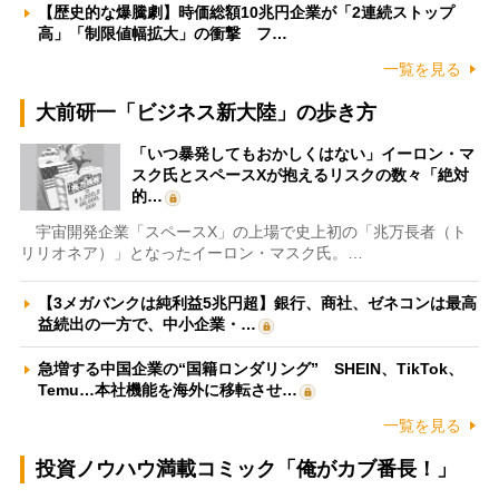
【歴史的な爆騰劇】時価総額10兆円企業が「2連続ストップ
高」「制限値幅拡大」の衝撃 フ…
一覧を見る
大前研一「ビジネス新大陸」の歩き方
「いつ暴発してもおかしくはない」イーロン・マ
スク氏とスペースXが抱えるリスクの数々「絶対
的…
宇宙開発企業「スペースX」の上場で史上初の「兆万長者（ト
リリオネア）」となったイーロン・マスク氏。…
【3メガバンクは純利益5兆円超】銀行、商社、ゼネコンは最高
益続出の一方で、中小企業・…
急増する中国企業の“国籍ロンダリング” SHEIN、TikTok、
Temu…本社機能を海外に移転させ…
一覧を見る
投資ノウハウ満載コミック「俺がカブ番長！」