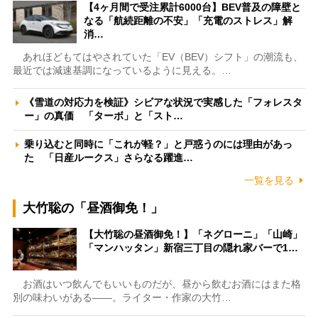
【4ヶ月間で受注累計6000台】BEV普及の障壁と
なる「航続距離の不安」「充電のストレス」解
消…
あれほどもてはやされていた「EV（BEV）シフト」の潮流も、
最近では減速基調になっているように見える。…
《雪道の対応力を検証》シビアな状況で実感した「フォレスタ
ー」の真価 「ターボ」と「スト…
乗り込むと同時に「これが軽？」と戸惑うのには理由があっ
た 「日産ルークス」さらなる躍進…
一覧を見る
大竹聡の「昼酒御免！」
【大竹聡の昼酒御免！】「ネグローニ」「山崎」
「マンハッタン」新宿三丁目の隠れ家バーで1…
お酒はいつ飲んでもいいものだが、昼から飲むお酒にはまた格
別の味わいがある――。ライター・作家の大竹…