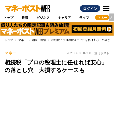
ログイン
トップ
投資
ビジネス
キャリア
ライフ
マネー
トップ
マネー
相続・終活
相続税「プロの税理士に任せれば安心」の落とし
マネー
2021.06.05 07:00
週刊ポスト
相続税「プロの税理士に任せれば安心」
の落とし穴 大損するケースも
Loaded
:
100.00%
/
Unmute