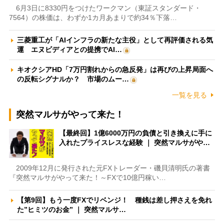
6月3日に8330円をつけたワークマン（東証スタンダード・
7564）の株価は、わずか1カ月あまりで約34％下落…
三菱重工が「AIインフラの新たな主役」として再評価される気
運 エヌビディアとの提携でAI…
キオクシアHD「7万円割れからの急反発」は再びの上昇局面へ
の反転シグナルか？ 市場のムー…
一覧を見る
突然マルサがやって来た！
【最終回】1億6000万円の負債と引き換えに手に
入れたプライスレスな経験 ｜ 突然マルサがや…
2009年12月に発行された元FXトレーダー・磯貝清明氏の著書
『突然マルサがやって来た！～FXで10億円稼い…
【第9回】もう一度FXでリベンジ！ 種銭は差し押さえを免れ
た”ヒミツのお金” ｜ 突然マルサ…