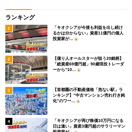
ランキング
「キオクシアが今後も利益を出し続け
1
るかは分からない」資産11億円の個人
投資家が…
【億り人オールスターが狙う20銘柄】
2
「総資産69億円超」90歳現役トレーダ
ーから“10…
【首都圏の不動産価格「危ない駅」ラ
3
ンキング】“中古マンション売れ行き鈍
化”のワー…
「キオクシアが再び株価10万円になる
4
日は遠い」資産3億円超のサラリーマン
投資家が…