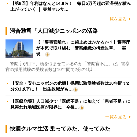
【第8回】年利はなんと14.6％！ 毎日5万円超の延滞税が積み
上がっていく ｜ 突然マルサ…
一覧を見る
河合雅司「人口減少ニッポンの活路」
【「警察官離れ」に歯止めはかかるか？】警察庁
が本気で取り組む「警察組織の構造改革」 実
現…
警察庁が目下、頭を悩ませているのが「警察官不足」だ。警察
官の採用試験の受験者数は10年間で2分の1以…
【安全・安心ニッポンの危機】採用試験受験者数は10年間で2
分の1以下に！ 出生数減がも…
【医療崩壊】人口減少で「医師不足」に加えて「患者不足」に
見舞われ地域医療が限界に 今後…
一覧を見る
快適クルマ生活 乗ってみた、使ってみた