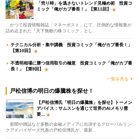
「売り時」を逃さないトレンド見極め術 投資コ
ミック「俺がカブ番長！」【第11回】
かつて投資情報雑誌「マネーポスト」にて、圧倒的な情報量が
詰め込まれた「天下無敵の株コミック」とし…
テクニカル分析・集中講義 投資コミック「俺がカブ番長！」
【第10回】
不透明相場に勝つ信用取引の極意 投資コミック「俺がカブ番
長！」【第9回】
一覧を見る
戸松信博の明日の爆騰株を探せ！
【戸松信博氏「明日の爆騰株」を探せ】トーメン
デバイス：サムスンを通じて世界のAIメモリ需
要…
新聞や雑誌など多数の金融メディアに出演するグローバルリン
クアドバイザーズ代表の戸松信博氏が、最新…