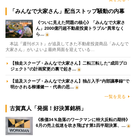
「みんなで大家さん」配当ストップ騒動の内幕
《ついに見えた問題の核心》「みんなで大家さ
ん」2000億円超不動産投資トラブル“異常なく
ら…
本誌『週刊ポスト』が追及してきた不動産投資商品「みんなで
大家さん」がいよいよ最終局面を迎えている…
【独走スクープ・みんなで大家さん】二転三転した“成田プロ
ジェクト”の計画変更の裏で起き…
【追及スクープ・みんなで大家さん】独占入手“内部議事録”で
明かされる柳瀬健一・代表の思…
一覧を見る
古賀真人「発掘！好決算銘柄」
《株価34％急落のワークマンに特大反転の期待》
6月の売上低迷を吹き飛ばす第1四半期決算、…