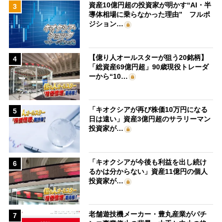
資産10億円超の投資家が明かす“AI・半
3
導体相場に乗らなかった理由” フルポ
ジション…
【億り人オールスターが狙う20銘柄】
4
「総資産69億円超」90歳現役トレーダ
ーから“10…
「キオクシアが再び株価10万円になる
5
日は遠い」資産3億円超のサラリーマン
投資家が…
「キオクシアが今後も利益を出し続け
6
るかは分からない」資産11億円の個人
投資家が…
老舗遊技機メーカー・豊丸産業がパチ
7