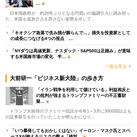
…
日米両政府が、約28年ぶりとなる円買いの協調介入に踏み切っ
た。米国も追加介入を辞さない姿勢を示して…
「キオクシア急落で含み損が膨らんで…」損失を投資家として
の成長につなげる4つの視点 …
「NYダウは高値更新、ナスダック・S&P500は足踏み」が意味
する米国株市場の変化 半…
一覧を見る
大前研一「ビジネス新大陸」の歩き方
「イラン戦争を利用して儲けている」利益相反と
の批判が強まるトランプファミリーの不正蓄財
疑…
トランプ大統領のファミリー信託が今年1～3月に3000回以上も
の証券取引を行っていたことが明らかになり…
「いつ暴発してもおかしくはない」イーロン・マスク氏とスペ
ースXが抱えるリスクの数々「絶対…