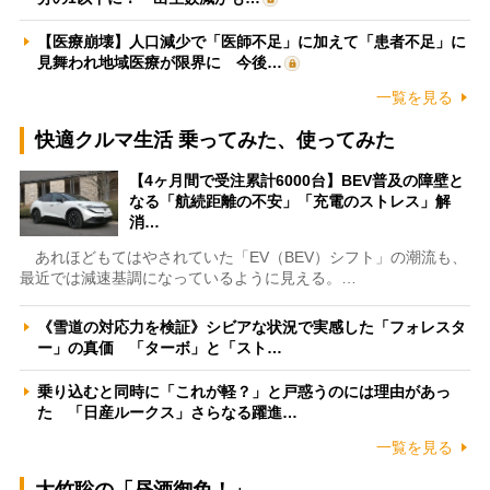
【医療崩壊】人口減少で「医師不足」に加えて「患者不足」に
見舞われ地域医療が限界に 今後…
一覧を見る
快適クルマ生活 乗ってみた、使ってみた
【4ヶ月間で受注累計6000台】BEV普及の障壁と
なる「航続距離の不安」「充電のストレス」解
消…
あれほどもてはやされていた「EV（BEV）シフト」の潮流も、
最近では減速基調になっているように見える。…
《雪道の対応力を検証》シビアな状況で実感した「フォレスタ
ー」の真価 「ターボ」と「スト…
乗り込むと同時に「これが軽？」と戸惑うのには理由があっ
た 「日産ルークス」さらなる躍進…
一覧を見る
大竹聡の「昼酒御免！」