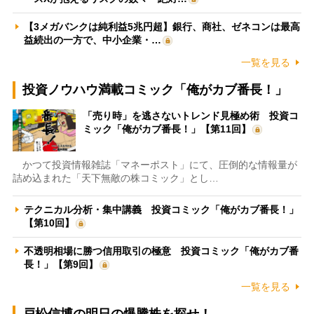
【3メガバンクは純利益5兆円超】銀行、商社、ゼネコンは最高
益続出の一方で、中小企業・…
一覧を見る
投資ノウハウ満載コミック「俺がカブ番長！」
「売り時」を逃さないトレンド見極め術 投資コ
ミック「俺がカブ番長！」【第11回】
かつて投資情報雑誌「マネーポスト」にて、圧倒的な情報量が
詰め込まれた「天下無敵の株コミック」とし…
テクニカル分析・集中講義 投資コミック「俺がカブ番長！」
【第10回】
不透明相場に勝つ信用取引の極意 投資コミック「俺がカブ番
長！」【第9回】
一覧を見る
戸松信博の明日の爆騰株を探せ！