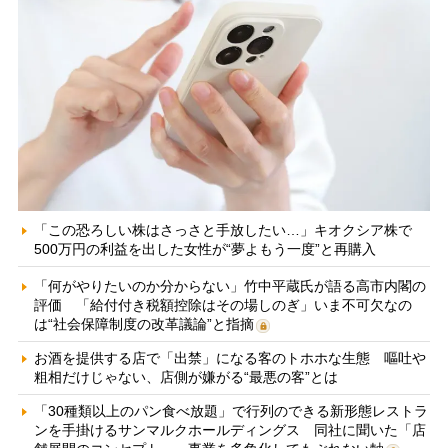
「この恐ろしい株はさっさと手放したい…」キオクシア株で
500万円の利益を出した女性が“夢よもう一度”と再購入
「何がやりたいのか分からない」竹中平蔵氏が語る高市内閣の
評価 「給付付き税額控除はその場しのぎ」いま不可欠なの
は“社会保障制度の改革議論”と指摘
お酒を提供する店で「出禁」になる客のトホホな生態 嘔吐や
粗相だけじゃない、店側が嫌がる“最悪の客”とは
「30種類以上のパン食べ放題」で行列のできる新形態レストラ
ンを手掛けるサンマルクホールディングス 同社に聞いた「店