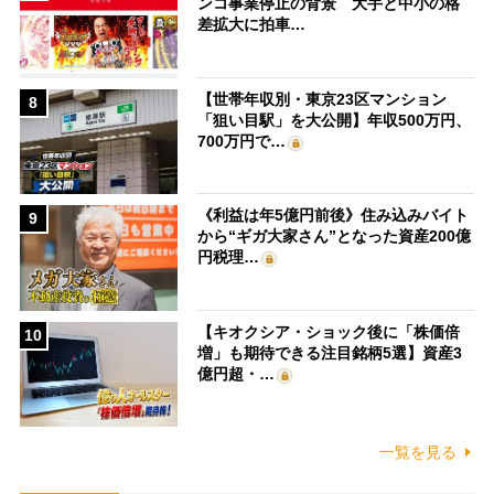
ンコ事業停止の背景 大手と中小の格
差拡大に拍車…
【世帯年収別・東京23区マンション
8
「狙い目駅」を大公開】年収500万円、
700万円で…
《利益は年5億円前後》住み込みバイト
9
から“ギガ大家さん”となった資産200億
円税理…
【キオクシア・ショック後に「株価倍
10
増」も期待できる注目銘柄5選】資産3
億円超・…
一覧を見る