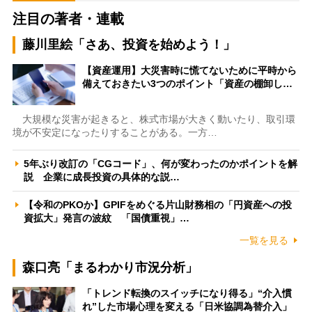
注目の著者・連載
藤川里絵「さあ、投資を始めよう！」
【資産運用】大災害時に慌てないために平時から
備えておきたい3つのポイント「資産の棚卸し…
大規模な災害が起きると、株式市場が大きく動いたり、取引環
境が不安定になったりすることがある。一方…
5年ぶり改訂の「CGコード」、何が変わったのかポイントを解
説 企業に成長投資の具体的な説…
【令和のPKOか】GPIFをめぐる片山財務相の「円資産への投
資拡大」発言の波紋 「国債重視」…
一覧を見る
森口亮「まるわかり市況分析」
「トレンド転換のスイッチになり得る」“介入慣
れ”した市場心理を変える「日米協調為替介入」