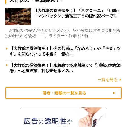
【大竹聡の昼酒御免！】「ネグローニ」「山崎」
「マンハッタン」新宿三丁目の隠れ家バーで1…
お酒はいつ飲んでもいいものだが、昼から飲むお酒にはまた格
別の味わいがある――。ライター・作家の大竹…
【大竹聡の昼酒御免！】今の若者は「なめろう」や「キヌカツ
ギ」を知らないって本当？ 昔の…
【大竹聡の昼酒御免！】京急線で多摩川越えて「川崎の大衆酒
場」へと昼酒旅 押し寄せるノス…
一覧を見る
著者・連載の一覧を見る