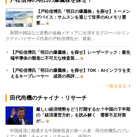
【戸松信博氏「明日の爆騰株」を探せ】トーメン
デバイス：サムスンを通じて世界のAIメモリ需
要…
新聞や雑誌など多数の金融メディアに出演するグローバルリン
クアドバイザーズ代表の戸松信博氏が、最新…
【戸松信博氏「明日の爆騰株」を探せ】レーザーテック：最先
端半導体の製造に不可欠な検査装…
【戸松信博氏「明日の爆騰株」を探せ】TDK：AIインフラを支
えるキープレーヤー 成長の再評…
一覧を見る
田代尚機のチャイナ・リサーチ
厳しい経済情勢をどう打開するか？中国の下半期
の「経済運営方針」を読み解く 需要不足対策
が…
中国経済に精通する中国株投資の第一人者・田代尚機氏のプレ
ミアム連載「チャイナ・リサーチ」。中国の…