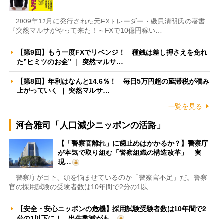
2009年12月に発行された元FXトレーダー・磯貝清明氏の著書
『突然マルサがやって来た！～FXで10億円稼い…
【第9回】もう一度FXでリベンジ！ 種銭は差し押さえを免れ
た”ヒミツのお金” ｜ 突然マルサ…
【第8回】年利はなんと14.6％！ 毎日5万円超の延滞税が積み
上がっていく ｜ 突然マルサ…
一覧を見る
河合雅司「人口減少ニッポンの活路」
【「警察官離れ」に歯止めはかかるか？】警察庁
が本気で取り組む「警察組織の構造改革」 実
現…
警察庁が目下、頭を悩ませているのが「警察官不足」だ。警察
官の採用試験の受験者数は10年間で2分の1以…
【安全・安心ニッポンの危機】採用試験受験者数は10年間で2
分の1以下に！ 出生数減がも…