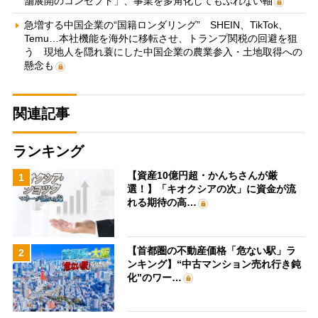
舗展開のコンセプト」、事業を多角化してもぶれない軸
急増する中国企業の“国籍ロンダリング” SHEIN、TikTok、
Temu…本社機能を海外に移転させ、トランプ関税の回避を狙
う 現地人を隠れ蓑にした中国企業の農業参入・土地取得への
懸念も
関連記事
ランキング
【資産10億円超・かんちさんが厳
1
選！】「キオクシアの次」に資金が流
れる期待の高…
【首都圏の不動産価格「危ない駅」ラ
2
ンキング】“中古マンション売れ行き鈍
化”のワー…