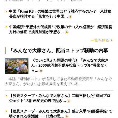
中国「Kimi K3」の衝撃に世界はどう対応するのか？ 米財務
長官が検討する「蒸留を行う中国…
中国経済“予想外の低成長”で政策のテコ入れ必至か 経済運営
方針の修正で成長加速が予想さ…
一覧を見る
「みんなで大家さん」配当ストップ騒動の内幕
《ついに見えた問題の核心》「みんなで大家さ
ん」2000億円超不動産投資トラブル“異常なく
ら…
本誌『週刊ポスト』が追及してきた不動産投資商品「みんなで
大家さん」がいよいよ最終局面を迎えている…
【独走スクープ・みんなで大家さん】二転三転した“成田プロ
ジェクト”の計画変更の裏で起き…
【追及スクープ・みんなで大家さん】独占入手“内部議事録”で
明かされる柳瀬健一・代表の思…