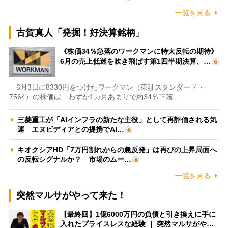
一覧を見る
古賀真人「発掘！好決算銘柄」
《株価34％急落のワークマンに特大反転の期待》
6月の売上低迷を吹き飛ばす第1四半期決算、…
6月3日に8330円をつけたワークマン（東証スタンダード・
7564）の株価は、わずか1カ月あまりで約34％下落…
三菱重工が「AIインフラの新たな主役」として再評価される気
運 エヌビディアとの提携でAI…
キオクシアHD「7万円割れからの急反発」は再びの上昇局面へ
の反転シグナルか？ 市場のムー…
一覧を見る
突然マルサがやって来た！
【最終回】1億6000万円の負債と引き換えに手に
入れたプライスレスな経験 ｜ 突然マルサがや…