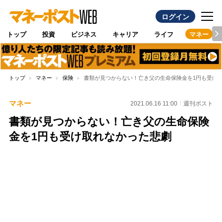
ログイン
トップ
投資
ビジネス
キャリア
ライフ
マネー
トップ
マネー
保険
書類が見つからない！亡き父の生命保険金を1円も受け
マネー
2021.06.16 11:00
週刊ポスト
書類が見つからない！亡き父の生命保険
金を1円も受け取れなかった悲劇
Loaded
:
100.00%
/
Unmute