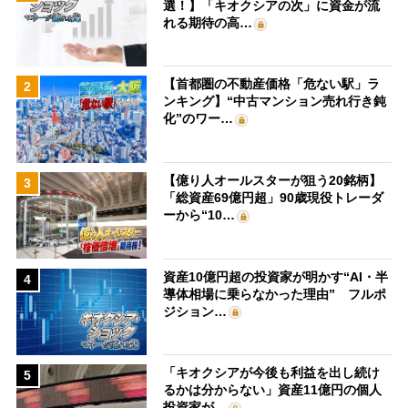
選！】「キオクシアの次」に資金が流
れる期待の高…
【首都圏の不動産価格「危ない駅」ラ
2
ンキング】“中古マンション売れ行き鈍
化”のワー…
【億り人オールスターが狙う20銘柄】
3
「総資産69億円超」90歳現役トレーダ
ーから“10…
資産10億円超の投資家が明かす“AI・半
4
導体相場に乗らなかった理由” フルポ
ジション…
「キオクシアが今後も利益を出し続け
5
るかは分からない」資産11億円の個人
投資家が…