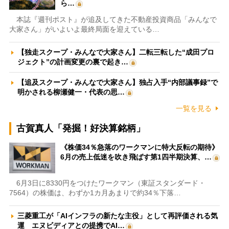
ら…
本誌『週刊ポスト』が追及してきた不動産投資商品「みんなで
大家さん」がいよいよ最終局面を迎えている…
【独走スクープ・みんなで大家さん】二転三転した“成田プロ
ジェクト”の計画変更の裏で起き…
【追及スクープ・みんなで大家さん】独占入手“内部議事録”で
明かされる柳瀬健一・代表の思…
一覧を見る
古賀真人「発掘！好決算銘柄」
《株価34％急落のワークマンに特大反転の期待》
6月の売上低迷を吹き飛ばす第1四半期決算、…
6月3日に8330円をつけたワークマン（東証スタンダード・
7564）の株価は、わずか1カ月あまりで約34％下落…
三菱重工が「AIインフラの新たな主役」として再評価される気
運 エヌビディアとの提携でAI…