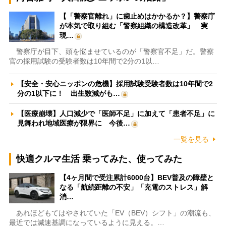
【「警察官離れ」に歯止めはかかるか？】警察庁
が本気で取り組む「警察組織の構造改革」 実
現…
警察庁が目下、頭を悩ませているのが「警察官不足」だ。警察
官の採用試験の受験者数は10年間で2分の1以…
【安全・安心ニッポンの危機】採用試験受験者数は10年間で2
分の1以下に！ 出生数減がも…
【医療崩壊】人口減少で「医師不足」に加えて「患者不足」に
見舞われ地域医療が限界に 今後…
一覧を見る
快適クルマ生活 乗ってみた、使ってみた
【4ヶ月間で受注累計6000台】BEV普及の障壁と
なる「航続距離の不安」「充電のストレス」解
消…
あれほどもてはやされていた「EV（BEV）シフト」の潮流も、
最近では減速基調になっているように見える。…