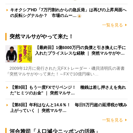
キオクシアHD「7万円割れからの急反発」は再びの上昇局面へ
の反転シグナルか？ 市場のムー…
一覧を見る
突然マルサがやって来た！
【最終回】1億6000万円の負債と引き換えに手に
入れたプライスレスな経験 ｜ 突然マルサがや…
2009年12月に発行された元FXトレーダー・磯貝清明氏の著書
『突然マルサがやって来た！～FXで10億円稼い…
【第9回】もう一度FXでリベンジ！ 種銭は差し押さえを免れ
た”ヒミツのお金” ｜ 突然マルサ…
【第8回】年利はなんと14.6％！ 毎日5万円超の延滞税が積み
上がっていく ｜ 突然マルサ…
一覧を見る
河合雅司「人口減少ニッポンの活路」