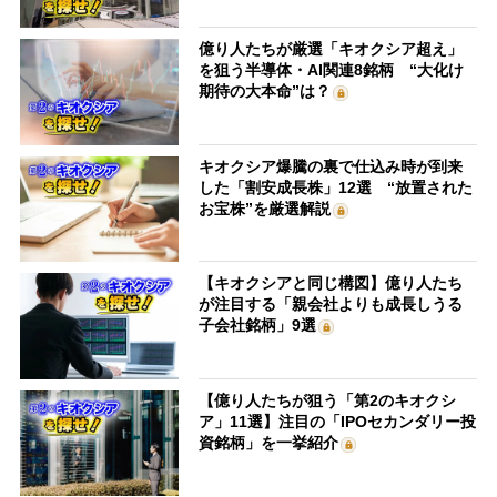
億り人たちが厳選「キオクシア超え」
を狙う半導体・AI関連8銘柄 “大化け
期待の大本命”は？
キオクシア爆騰の裏で仕込み時が到来
した「割安成長株」12選 “放置された
お宝株”を厳選解説
【キオクシアと同じ構図】億り人たち
が注目する「親会社よりも成長しうる
子会社銘柄」9選
【億り人たちが狙う「第2のキオクシ
ア」11選】注目の「IPOセカンダリー投
資銘柄」を一挙紹介