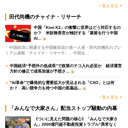
一覧を見る
田代尚機のチャイナ・リサーチ
中国「Kimi K3」の衝撃に世界はどう対応するの
か？ 米財務長官が検討する「蒸留を行う中国
AI…
中国経済に精通する中国株投資の第一人者・田代尚機氏のプレ
ミアム連載「チャイナ・リサーチ」。中国企…
中国経済“予想外の低成長”で政策のテコ入れ必至か 経済運営
方針の修正で成長加速が予想さ…
“AI革命”で爆発的な需要拡大が見込まれる「CXO」とは何
か？ 高い競争力を持つ中国の医薬品…
一覧を見る
「みんなで大家さん」配当ストップ騒動の内幕
《ついに見えた問題の核心》「みんなで大家さ
ん」2000億円超不動産投資トラブル“異常なく