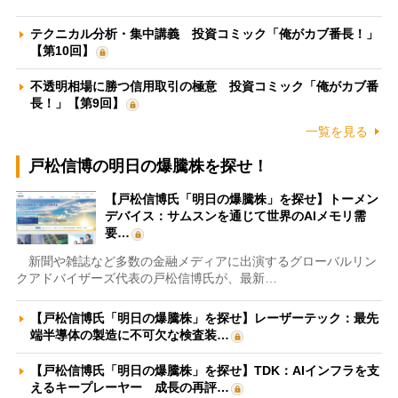
テクニカル分析・集中講義 投資コミック「俺がカブ番長！」
【第10回】
不透明相場に勝つ信用取引の極意 投資コミック「俺がカブ番
長！」【第9回】
一覧を見る
戸松信博の明日の爆騰株を探せ！
【戸松信博氏「明日の爆騰株」を探せ】トーメン
デバイス：サムスンを通じて世界のAIメモリ需
要…
新聞や雑誌など多数の金融メディアに出演するグローバルリン
クアドバイザーズ代表の戸松信博氏が、最新…
【戸松信博氏「明日の爆騰株」を探せ】レーザーテック：最先
端半導体の製造に不可欠な検査装…
【戸松信博氏「明日の爆騰株」を探せ】TDK：AIインフラを支
えるキープレーヤー 成長の再評…