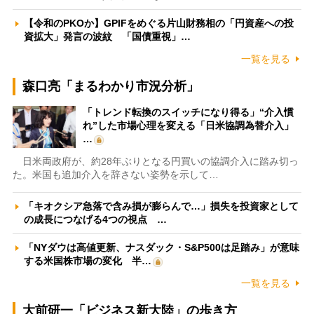
【令和のPKOか】GPIFをめぐる片山財務相の「円資産への投
資拡大」発言の波紋 「国債重視」…
一覧を見る
森口亮「まるわかり市況分析」
「トレンド転換のスイッチになり得る」“介入慣
れ”した市場心理を変える「日米協調為替介入」
…
日米両政府が、約28年ぶりとなる円買いの協調介入に踏み切っ
た。米国も追加介入を辞さない姿勢を示して…
「キオクシア急落で含み損が膨らんで…」損失を投資家として
の成長につなげる4つの視点 …
「NYダウは高値更新、ナスダック・S&P500は足踏み」が意味
する米国株市場の変化 半…
一覧を見る
大前研一「ビジネス新大陸」の歩き方