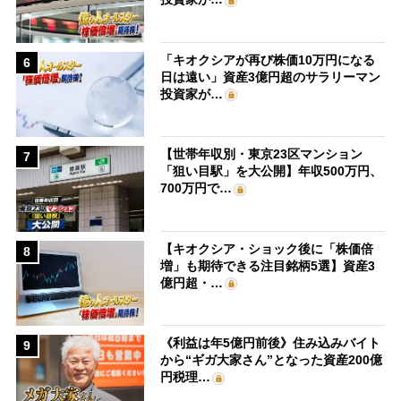
「キオクシアが再び株価10万円になる
6
日は遠い」資産3億円超のサラリーマン
投資家が…
【世帯年収別・東京23区マンション
7
「狙い目駅」を大公開】年収500万円、
700万円で…
【キオクシア・ショック後に「株価倍
8
増」も期待できる注目銘柄5選】資産3
億円超・…
《利益は年5億円前後》住み込みバイト
9
から“ギガ大家さん”となった資産200億
円税理…