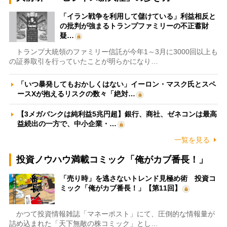
「イラン戦争を利用して儲けている」利益相反と
の批判が強まるトランプファミリーの不正蓄財
疑…
トランプ大統領のファミリー信託が今年1～3月に3000回以上も
の証券取引を行っていたことが明らかになり…
「いつ暴発してもおかしくはない」イーロン・マスク氏とスペ
ースXが抱えるリスクの数々「絶対…
【3メガバンクは純利益5兆円超】銀行、商社、ゼネコンは最高
益続出の一方で、中小企業・…
一覧を見る
投資ノウハウ満載コミック「俺がカブ番長！」
「売り時」を逃さないトレンド見極め術 投資コ
ミック「俺がカブ番長！」【第11回】
かつて投資情報雑誌「マネーポスト」にて、圧倒的な情報量が
詰め込まれた「天下無敵の株コミック」とし…