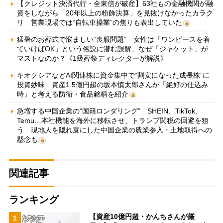
【クレジット決済代行・全東信が破産】63社もの金融機関が融
資をしながら「20年以上の粉飾決算」を見抜けなかったカラク
リ 営業現場では“自転車操業”の焦りも表出していた
猛暑のお葬式で悩ましい“喪服問題” 女性は「ワンピースを着
ていけばOK」という俗説に潜む誤解、なぜ「ジャケット」が
マストなのか？《1級葬祭ディレクターが解説》
キオクシアなどAI関連株に資金集中で“割安になった成長株”に
投資妙味 資産1.5億円超の坂本慎太郎さんが「絶好の仕込み
時」と考える防衛・食品銘柄を紹介
急増する中国企業の“国籍ロンダリング” SHEIN、TikTok、
Temu…本社機能を海外に移転させ、トランプ関税の回避を狙
う 現地人を隠れ蓑にした中国企業の農業参入・土地取得への
懸念も
関連記事
ランキング
【資産10億円超・かんちさんが厳
1