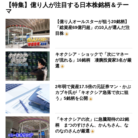
【特集】億り人が注目する日本株銘柄＆テー
マ
【億り人オールスターが狙う20銘柄】
「総資産69億円超」の10人が選んだ注
目株
キオクシア・ショックで「次にマネー
が流れる」16銘柄 凄腕投資家3名が厳
選
2年弱で資産17.5倍の元証券マン・かぶ
カブキ氏が「キオクシア急落で次に狙
う」5銘柄を公開
「キオクシアの次」に急騰期待の22銘
柄 まつのすけさん、かんちさん、な
のなのさんが厳選