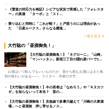
《雪道の対応力を検証》シビアな状況で実感した「フォレスタ
ー」の真価 「ターボ」と「スト…
乗り込むと同時に「これが軽？」と戸惑うのには理由があっ
た 「日産ルークス」さらなる躍進…
一覧を見る
大竹聡の「昼酒御免！」
【大竹聡の昼酒御免！】「ネグローニ」「山崎」
「マンハッタン」新宿三丁目の隠れ家バーで1…
お酒はいつ飲んでもいいものだが、昼から飲むお酒にはまた格
別の味わいがある――。ライター・作家の大竹…
【大竹聡の昼酒御免！】今の若者は「なめろう」や「キヌカツ
ギ」を知らないって本当？ 昔の…
【大竹聡の昼酒御免！】京急線で多摩川越えて「川崎の大衆酒
場」へと昼酒旅 押し寄せるノス…