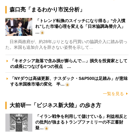
森口亮「まるわかり市況分析」
「トレンド転換のスイッチになり得る」“介入慣
れ”した市場心理を変える「日米協調為替介入」
…
日米両政府が、約28年ぶりとなる円買いの協調介入に踏み切っ
た。米国も追加介入を辞さない姿勢を示して…
「キオクシア急落で含み損が膨らんで…」損失を投資家として
の成長につなげる4つの視点 …
「NYダウは高値更新、ナスダック・S&P500は足踏み」が意味
する米国株市場の変化 半…
一覧を見る
大前研一「ビジネス新大陸」の歩き方
「イラン戦争を利用して儲けている」利益相反と
の批判が強まるトランプファミリーの不正蓄財
疑…