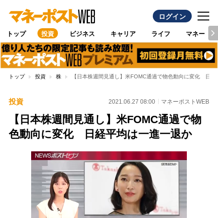
ログイン
トップ
投資
ビジネス
キャリア
ライフ
マネー
トップ
投資
株
【日本株週間見通し】米FOMC通過で物色動向に変化 日経
投資
2021.06.27 08:00
マネーポストWEB
【日本株週間見通し】米FOMC通過で物
色動向に変化 日経平均は一進一退か