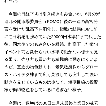
わった。
今週の日経平均は引き続きもみ合いか。6月の米
連邦公開市場委員会（FOMC）後の一連の高官発
言を受けた乱高下を消化し、指数は結局FOMC前
にこう着感を強めていた29000円水準にまで戻した
後、同水準でのもみ合いを継続。乱高下した挙句
イベント前と変わらない水準で動かない様子を見
る限り、売り方も買い方も積極的に動きにくいよ
うだ。直近の物色動向も、景気敏感株からグロー
ス・ハイテク株まで広く見渡しても突出して強い
動きを見せているものは少なく、短期目線の投資
家が循環物色をしているに過ぎない様子。
今週は、週半ばの30日に月末最終営業日の株安