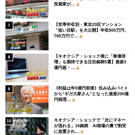
投資家が…
【世帯年収別・東京23区マンション
7
「狙い目駅」を大公開】年収500万円、
700万円で…
【キオクシア・ショック後に「株価倍
8
増」も期待できる注目銘柄5選】資産3
億円超・…
《利益は年5億円前後》住み込みバイト
9
から“ギガ大家さん”となった資産200億
円税理…
キオクシア・ショックで「次にマネー
10
が流れる」16銘柄 AI相場の裏で割安
に放置され…