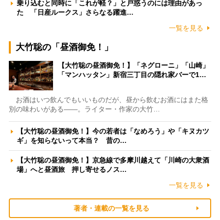
乗り込むと同時に「これが軽？」と戸惑うのには理由があっ
た 「日産ルークス」さらなる躍進…
一覧を見る
大竹聡の「昼酒御免！」
【大竹聡の昼酒御免！】「ネグローニ」「山崎」
「マンハッタン」新宿三丁目の隠れ家バーで1…
お酒はいつ飲んでもいいものだが、昼から飲むお酒にはまた格
別の味わいがある――。ライター・作家の大竹…
【大竹聡の昼酒御免！】今の若者は「なめろう」や「キヌカツ
ギ」を知らないって本当？ 昔の…
【大竹聡の昼酒御免！】京急線で多摩川越えて「川崎の大衆酒
場」へと昼酒旅 押し寄せるノス…
一覧を見る
著者・連載の一覧を見る