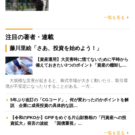
一覧を見る
注目の著者・連載
藤川里絵「さあ、投資を始めよう！」
【資産運用】大災害時に慌てないために平時から
備えておきたい3つのポイント「資産の棚卸し…
大規模な災害が起きると、株式市場が大きく動いたり、取引環
境が不安定になったりすることがある。一方…
5年ぶり改訂の「CGコード」、何が変わったのかポイントを解
説 企業に成長投資の具体的な説…
【令和のPKOか】GPIFをめぐる片山財務相の「円資産への投
資拡大」発言の波紋 「国債重視」…
一覧を見る