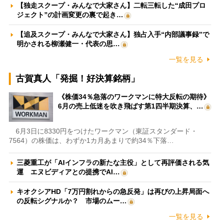
【独走スクープ・みんなで大家さん】二転三転した“成田プロ
ジェクト”の計画変更の裏で起き…
【追及スクープ・みんなで大家さん】独占入手“内部議事録”で
明かされる柳瀬健一・代表の思…
一覧を見る
古賀真人「発掘！好決算銘柄」
《株価34％急落のワークマンに特大反転の期待》
6月の売上低迷を吹き飛ばす第1四半期決算、…
6月3日に8330円をつけたワークマン（東証スタンダード・
7564）の株価は、わずか1カ月あまりで約34％下落…
三菱重工が「AIインフラの新たな主役」として再評価される気
運 エヌビディアとの提携でAI…
キオクシアHD「7万円割れからの急反発」は再びの上昇局面へ
の反転シグナルか？ 市場のムー…
一覧を見る