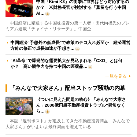
中国「Kimi K3」の衝撃に世界はどう対応するの
か？ 米財務長官が検討する「蒸留を行う中国
AI…
中国経済に精通する中国株投資の第一人者・田代尚機氏のプレ
ミアム連載「チャイナ・リサーチ」。中国企…
中国経済“予想外の低成長”で政策のテコ入れ必至か 経済運営
方針の修正で成長加速が予想さ…
“AI革命”で爆発的な需要拡大が見込まれる「CXO」とは何
か？ 高い競争力を持つ中国の医薬品…
一覧を見る
「みんなで大家さん」配当ストップ騒動の内幕
《ついに見えた問題の核心》「みんなで大家さ
ん」2000億円超不動産投資トラブル“異常なく
ら…
本誌『週刊ポスト』が追及してきた不動産投資商品「みんなで
大家さん」がいよいよ最終局面を迎えている…