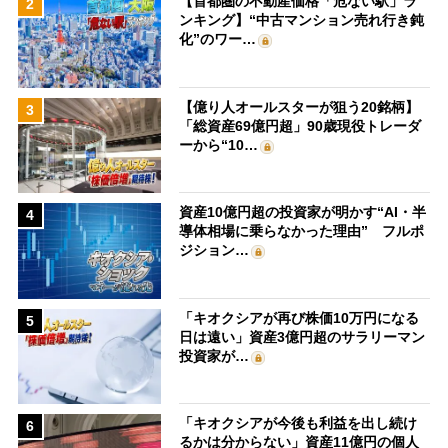
【首都圏の不動産価格「危ない駅」ラ
2
ンキング】“中古マンション売れ行き鈍
化”のワー…
【億り人オールスターが狙う20銘柄】
3
「総資産69億円超」90歳現役トレーダ
ーから“10…
資産10億円超の投資家が明かす“AI・半
4
導体相場に乗らなかった理由” フルポ
ジション…
「キオクシアが再び株価10万円になる
5
日は遠い」資産3億円超のサラリーマン
投資家が…
「キオクシアが今後も利益を出し続け
6
るかは分からない」資産11億円の個人