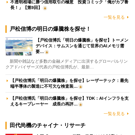
不透明相場に勝つ信用取引の極意 投資コミック「俺がカブ番
長！」【第9回】
一覧を見る
戸松信博の明日の爆騰株を探せ！
【戸松信博氏「明日の爆騰株」を探せ】トーメン
デバイス：サムスンを通じて世界のAIメモリ需
要…
新聞や雑誌など多数の金融メディアに出演するグローバルリン
クアドバイザーズ代表の戸松信博氏が、最新…
【戸松信博氏「明日の爆騰株」を探せ】レーザーテック：最先
端半導体の製造に不可欠な検査装…
【戸松信博氏「明日の爆騰株」を探せ】TDK：AIインフラを支
えるキープレーヤー 成長の再評…
一覧を見る
田代尚機のチャイナ・リサーチ