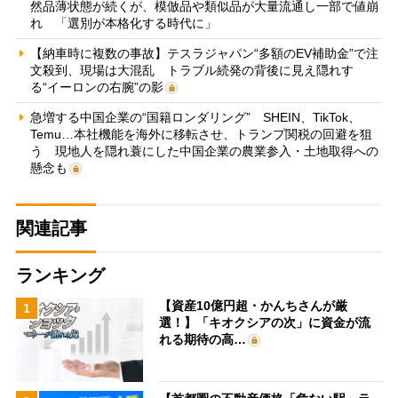
然品薄状態が続くが、模倣品や類似品が大量流通し一部で値崩
れ 「選別が本格化する時代に」
【納車時に複数の事故】テスラジャパン“多額のEV補助金”で注
文殺到、現場は大混乱 トラブル続発の背後に見え隠れす
る“イーロンの右腕”の影
急増する中国企業の“国籍ロンダリング” SHEIN、TikTok、
Temu…本社機能を海外に移転させ、トランプ関税の回避を狙
う 現地人を隠れ蓑にした中国企業の農業参入・土地取得への
懸念も
関連記事
ランキング
【資産10億円超・かんちさんが厳
1
選！】「キオクシアの次」に資金が流
れる期待の高…