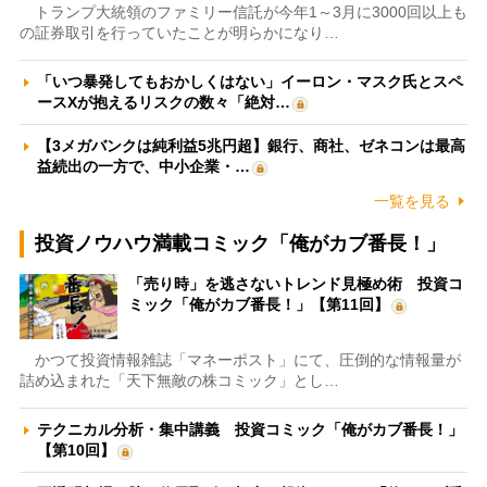
トランプ大統領のファミリー信託が今年1～3月に3000回以上も
の証券取引を行っていたことが明らかになり…
「いつ暴発してもおかしくはない」イーロン・マスク氏とスペ
ースXが抱えるリスクの数々「絶対…
【3メガバンクは純利益5兆円超】銀行、商社、ゼネコンは最高
益続出の一方で、中小企業・…
一覧を見る
投資ノウハウ満載コミック「俺がカブ番長！」
「売り時」を逃さないトレンド見極め術 投資コ
ミック「俺がカブ番長！」【第11回】
かつて投資情報雑誌「マネーポスト」にて、圧倒的な情報量が
詰め込まれた「天下無敵の株コミック」とし…
テクニカル分析・集中講義 投資コミック「俺がカブ番長！」
【第10回】