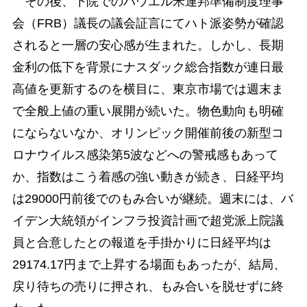
その後、下院でのパウエル米連邦準備制度理事
会（FRB）議長の議会証言にてハト派姿勢が確認
されると一層の安心感が生まれた。しかし、長期
金利の低下を背景にナスダック総合指数が連日最
高値を更新するのを横目に、東京市場では週末ま
で全般上値の重い展開が続いた。物色動向も明確
にならないなか、オリンピック開催前後の新型コ
ロナウイルス感染第5波などへの警戒感もあって
か、指数はこう着感の強い動きが続き、日経平均
は29000円前後でのもみ合いが継続。週末には、バ
イデン大統領がインフラ投資計画で超党派上院議
員と合意したとの報道を手掛かりに日経平均は
29174.17円まで上昇する場面もあったが、結局、
戻り待ちの売りに押され、もみ合いを脱せずに終