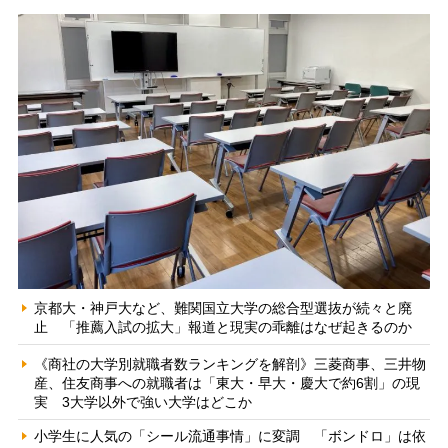
京都大・神戸大など、難関国立大学の総合型選抜が続々と廃
止 「推薦入試の拡大」報道と現実の乖離はなぜ起きるのか
《商社の大学別就職者数ランキングを解剖》三菱商事、三井物
産、住友商事への就職者は「東大・早大・慶大で約6割」の現
実 3大学以外で強い大学はどこか
小学生に人気の「シール流通事情」に変調 「ボンドロ」は依