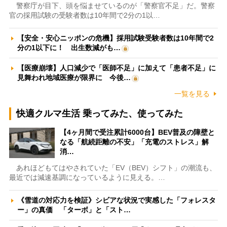
警察庁が目下、頭を悩ませているのが「警察官不足」だ。警察
官の採用試験の受験者数は10年間で2分の1以…
【安全・安心ニッポンの危機】採用試験受験者数は10年間で2
分の1以下に！ 出生数減がも…
【医療崩壊】人口減少で「医師不足」に加えて「患者不足」に
見舞われ地域医療が限界に 今後…
一覧を見る
快適クルマ生活 乗ってみた、使ってみた
【4ヶ月間で受注累計6000台】BEV普及の障壁と
なる「航続距離の不安」「充電のストレス」解
消…
あれほどもてはやされていた「EV（BEV）シフト」の潮流も、
最近では減速基調になっているように見える。…
《雪道の対応力を検証》シビアな状況で実感した「フォレスタ
ー」の真価 「ターボ」と「スト…