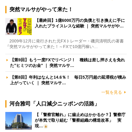
突然マルサがやって来た！
【最終回】1億6000万円の負債と引き換えに手に
入れたプライスレスな経験 ｜ 突然マルサがや…
2009年12月に発行された元FXトレーダー・磯貝清明氏の著書
『突然マルサがやって来た！～FXで10億円稼い…
【第9回】もう一度FXでリベンジ！ 種銭は差し押さえを免れ
た”ヒミツのお金” ｜ 突然マルサ…
【第8回】年利はなんと14.6％！ 毎日5万円超の延滞税が積み
上がっていく ｜ 突然マルサ…
一覧を見る
河合雅司「人口減少ニッポンの活路」
【「警察官離れ」に歯止めはかかるか？】警察庁
が本気で取り組む「警察組織の構造改革」 実
現…