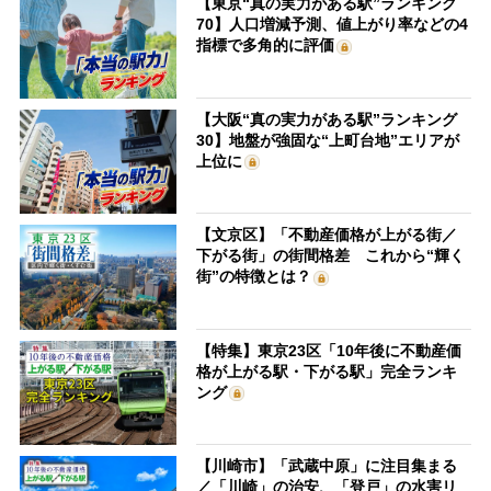
【東京“真の実力がある駅”ランキング
70】人口増減予測、値上がり率などの4
指標で多角的に評価
【大阪“真の実力がある駅”ランキング
30】地盤が強固な“上町台地”エリアが
上位に
【文京区】「不動産価格が上がる街／
下がる街」の街間格差 これから“輝く
街”の特徴とは？
【特集】東京23区「10年後に不動産価
格が上がる駅・下がる駅」完全ランキ
ング
【川崎市】「武蔵中原」に注目集まる
／「川崎」の治安、「登戸」の水害リ