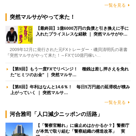
一覧を見る
突然マルサがやって来た！
【最終回】1億6000万円の負債と引き換えに手に
入れたプライスレスな経験 ｜ 突然マルサがや…
2009年12月に発行された元FXトレーダー・磯貝清明氏の著書
『突然マルサがやって来た！～FXで10億円稼い…
【第9回】もう一度FXでリベンジ！ 種銭は差し押さえを免れ
た”ヒミツのお金” ｜ 突然マルサ…
【第8回】年利はなんと14.6％！ 毎日5万円超の延滞税が積み
上がっていく ｜ 突然マルサ…
一覧を見る
河合雅司「人口減少ニッポンの活路」
【「警察官離れ」に歯止めはかかるか？】警察庁
が本気で取り組む「警察組織の構造改革」 実