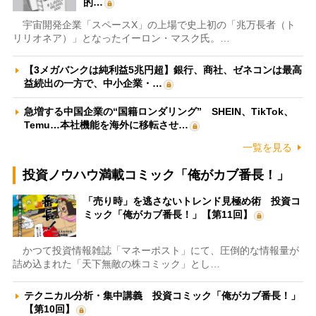
的…
宇宙開発企業「スペースX」の上場で史上初の「兆万長者（ト
リリオネア）」となったイーロン・マスク氏。…
【3メガバンクは純利益5兆円超】銀行、商社、ゼネコンは最高
益続出の一方で、中小企業・…
急増する中国企業の“国籍ロンダリング” SHEIN、TikTok、
Temu…本社機能を海外に移転させ…
一覧を見る
投資ノウハウ満載コミック「俺がカブ番長！」
「売り時」を逃さないトレンド見極め術 投資コ
ミック「俺がカブ番長！」【第11回】
かつて投資情報雑誌「マネーポスト」にて、圧倒的な情報量が
詰め込まれた「天下無敵の株コミック」とし…
テクニカル分析・集中講義 投資コミック「俺がカブ番長！」
【第10回】