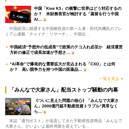
中国「Kimi K3」の衝撃に世界はどう対応するの
か？ 米財務長官が検討する「蒸留を行う中国
AI…
中国経済に精通する中国株投資の第一人者・田代尚機氏のプレ
ミアム連載「チャイナ・リサーチ」。中国企…
中国経済“予想外の低成長”で政策のテコ入れ必至か 経済運営
方針の修正で成長加速が予想さ…
“AI革命”で爆発的な需要拡大が見込まれる「CXO」とは何
か？ 高い競争力を持つ中国の医薬品…
一覧を見る
「みんなで大家さん」配当ストップ騒動の内幕
《ついに見えた問題の核心》「みんなで大家さ
ん」2000億円超不動産投資トラブル“異常なく
ら…
本誌『週刊ポスト』が追及してきた不動産投資商品「みんなで
大家さん」がいよいよ最終局面を迎えている…