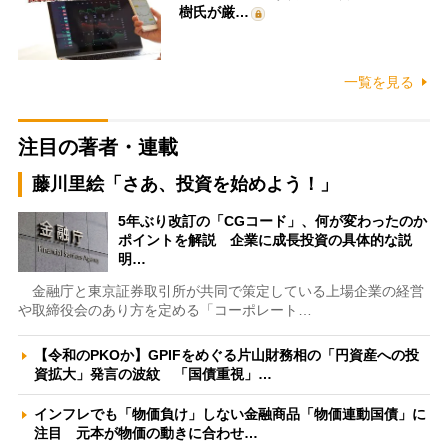
樹氏が厳…
一覧を見る
注目の著者・連載
藤川里絵「さあ、投資を始めよう！」
5年ぶり改訂の「CGコード」、何が変わったのか
ポイントを解説 企業に成長投資の具体的な説
明…
金融庁と東京証券取引所が共同で策定している上場企業の経営
や取締役会のあり方を定める「コーポレート…
【令和のPKOか】GPIFをめぐる片山財務相の「円資産への投
資拡大」発言の波紋 「国債重視」…
インフレでも「物価負け」しない金融商品「物価連動国債」に
注目 元本が物価の動きに合わせ…