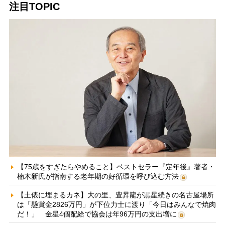
注目TOPIC
【75歳をすぎたらやめること】ベストセラー『定年後』著者・
楠木新氏が指南する老年期の好循環を呼び込む方法
【土俵に埋まるカネ】大の里、豊昇龍が黒星続きの名古屋場所
は「懸賞金2826万円」が下位力士に渡り「今日はみんなで焼肉
だ！」 金星4個配給で協会は年96万円の支出増に