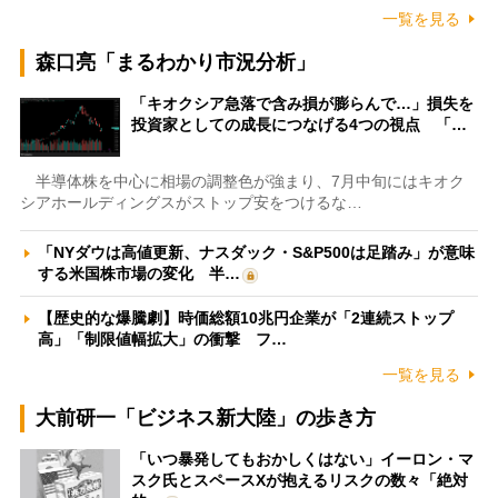
一覧を見る
森口亮「まるわかり市況分析」
「キオクシア急落で含み損が膨らんで…」損失を
投資家としての成長につなげる4つの視点 「…
半導体株を中心に相場の調整色が強まり、7月中旬にはキオク
シアホールディングスがストップ安をつけるな…
「NYダウは高値更新、ナスダック・S&P500は足踏み」が意味
する米国株市場の変化 半…
【歴史的な爆騰劇】時価総額10兆円企業が「2連続ストップ
高」「制限値幅拡大」の衝撃 フ…
一覧を見る
大前研一「ビジネス新大陸」の歩き方
「いつ暴発してもおかしくはない」イーロン・マ
スク氏とスペースXが抱えるリスクの数々「絶対