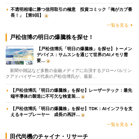
不透明相場に勝つ信用取引の極意 投資コミック「俺がカブ番
長！」【第9回】
一覧を見る
戸松信博の明日の爆騰株を探せ！
【戸松信博氏「明日の爆騰株」を探せ】トーメン
デバイス：サムスンを通じて世界のAIメモリ需
要…
新聞や雑誌など多数の金融メディアに出演するグローバルリン
クアドバイザーズ代表の戸松信博氏が、最新…
【戸松信博氏「明日の爆騰株」を探せ】レーザーテック：最先
端半導体の製造に不可欠な検査装…
【戸松信博氏「明日の爆騰株」を探せ】TDK：AIインフラを支
えるキープレーヤー 成長の再評…
一覧を見る
田代尚機のチャイナ・リサーチ