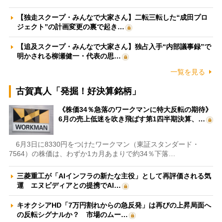
【独走スクープ・みんなで大家さん】二転三転した“成田プロ
ジェクト”の計画変更の裏で起き…
【追及スクープ・みんなで大家さん】独占入手“内部議事録”で
明かされる柳瀬健一・代表の思…
一覧を見る
古賀真人「発掘！好決算銘柄」
《株価34％急落のワークマンに特大反転の期待》
6月の売上低迷を吹き飛ばす第1四半期決算、…
6月3日に8330円をつけたワークマン（東証スタンダード・
7564）の株価は、わずか1カ月あまりで約34％下落…
三菱重工が「AIインフラの新たな主役」として再評価される気
運 エヌビディアとの提携でAI…
キオクシアHD「7万円割れからの急反発」は再びの上昇局面へ
の反転シグナルか？ 市場のムー…