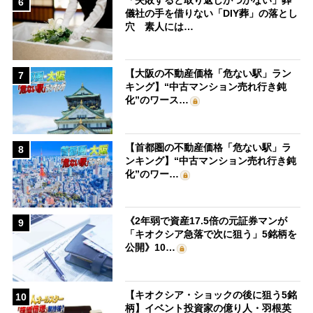
6
儀社の手を借りない「DIY葬」の落とし
穴 素人には…
【大阪の不動産価格「危ない駅」ラン
7
キング】“中古マンション売れ行き鈍
化”のワース…
【首都圏の不動産価格「危ない駅」ラ
8
ンキング】“中古マンション売れ行き鈍
化”のワー…
《2年弱で資産17.5倍の元証券マンが
9
「キオクシア急落で次に狙う」5銘柄を
公開》10…
【キオクシア・ショックの後に狙う5銘
10
柄】イベント投資家の億り人・羽根英