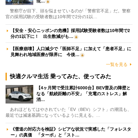
現…
警察庁が目下、頭を悩ませているのが「警察官不足」だ。警察
官の採用試験の受験者数は10年間で2分の1以…
【安全・安心ニッポンの危機】採用試験受験者数は10年間で2
分の1以下に！ 出生数減がも…
【医療崩壊】人口減少で「医師不足」に加えて「患者不足」に
見舞われ地域医療が限界に 今後…
一覧を見る
快適クルマ生活 乗ってみた、使ってみた
【4ヶ月間で受注累計6000台】BEV普及の障壁と
なる「航続距離の不安」「充電のストレス」解
消…
あれほどもてはやされていた「EV（BEV）シフト」の潮流も、
最近では減速基調になっているように見える。…
《雪道の対応力を検証》シビアな状況で実感した「フォレスタ
ー」の真価 「ターボ」と「スト…