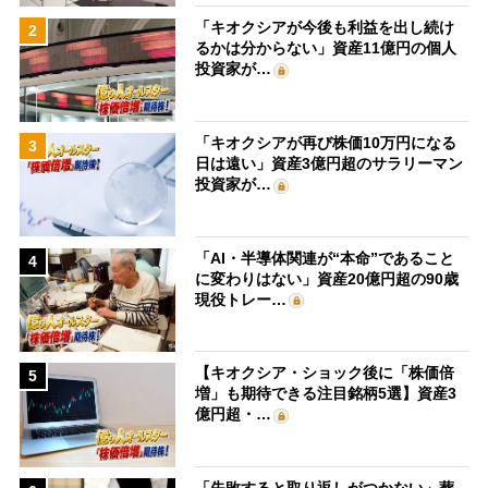
「キオクシアが今後も利益を出し続け
2
るかは分からない」資産11億円の個人
投資家が…
「キオクシアが再び株価10万円になる
3
日は遠い」資産3億円超のサラリーマン
投資家が…
「AI・半導体関連が“本命”であること
4
に変わりはない」資産20億円超の90歳
現役トレー…
【キオクシア・ショック後に「株価倍
5
増」も期待できる注目銘柄5選】資産3
億円超・…
「失敗すると取り返しがつかない」葬