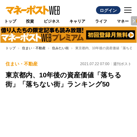
ログイン
トップ
投資
ビジネス
キャリア
ライフ
マネー
トップ
住まい・不動産
住みたい街
東京都内、10年後の資産価値「落ちる街
住まい・不動産
2021.07.22 07:00
週刊ポスト
東京都内、10年後の資産価値「落ちる
街」「落ちない街」ランキング50
Loaded
:
100.00%
/
Unmute