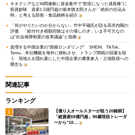
キオクシアなどAI関連株に資金集中で“割安になった成長株”に
投資妙味 資産1.5億円超の坂本慎太郎さんが「絶好の仕込み
時」と考える防衛・食品銘柄を紹介
「何がやりたいのか分からない」竹中平蔵氏が語る高市内閣の
評価 「給付付き税額控除はその場しのぎ」いま不可欠なの
は“社会保障制度の改革議論”と指摘
急増する中国企業の“国籍ロンダリング” SHEIN、TikTok、
Temu…本社機能を海外に移転させ、トランプ関税の回避を狙
う 現地人を隠れ蓑にした中国企業の農業参入・土地取得への
懸念も
関連記事
ランキング
【億り人オールスターが狙う20銘柄】
1
「総資産69億円超」90歳現役トレーダ
ーから“10…