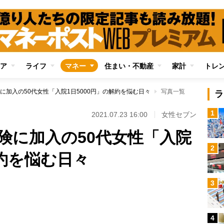
ア
ライフ
マネー
住まい・不動産
家計
トレ
に加入の50代女性「入院1日5000円」の解約を悩む日々
写真一覧
ラ
1
2021.07.23 16:00
女性セブン
険に加入の50代女性「入院
2
解約を悩む日々
3
Loaded
:
100.00%
4