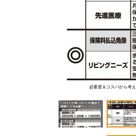
い？
必要度＆コスパから考え