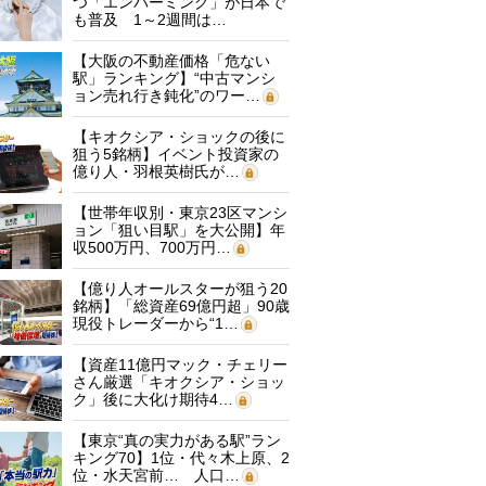
つ「エンバーミング」が日本で
も普及 1～2週間は…
【大阪の不動産価格「危ない
駅」ランキング】“中古マンシ
ョン売れ行き鈍化”のワー…
【キオクシア・ショックの後に
狙う5銘柄】イベント投資家の
億り人・羽根英樹氏が…
【世帯年収別・東京23区マンシ
ョン「狙い目駅」を大公開】年
収500万円、700万円…
【億り人オールスターが狙う20
銘柄】「総資産69億円超」90歳
現役トレーダーから“1…
【資産11億円マック・チェリー
さん厳選「キオクシア・ショッ
ク」後に大化け期待4…
【東京“真の実力がある駅”ラン
キング70】1位・代々木上原、2
位・水天宮前… 人口…