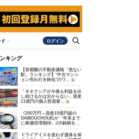
ンド
ログイン
ンキング
【首都圏の不動産価格「危ない
駅」ランキング】“中古マンシ
ョン売れ行き鈍化”のワ…
「キオクシアが今後も利益を出
し続けるかは分からない」資産
11億円の個人投資家…
《200万円→資産10億円超の
DAIBOUCHOU氏が「年末まで
に株価倍増期待」の5銘柄を…
ドライアイスを使わず遺体を保