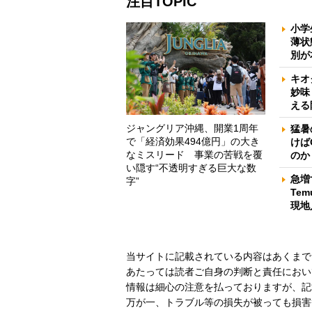
注目TOPIC
小学
薄状
別が
キオ
妙味
える
ジャングリア沖縄、開業1周年
猛暑
で「経済効果494億円」の大き
けば
なミスリード 事業の苦戦を覆
のか
い隠す“不透明すぎる巨大な数
急増
字”
Te
現地
当サイトに記載されている内容はあくまで
あたっては読者ご自身の判断と責任におい
情報は細心の注意を払っておりますが、記
万が一、トラブル等の損失が被っても損害