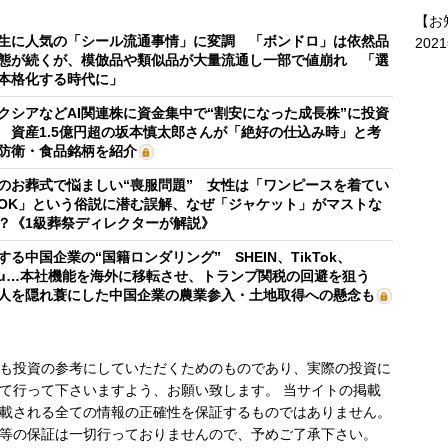
【お
生に人気の「シール流通事情」に変調 「ボンドロ」は依然品
202
態が続くが、模倣品や類似品が大量流通し一部で値崩れ 「選
本格化する時代に」
クシアなどAI関連株に資金集中で“割安になった成長株”に投資
 資産1.5億円超の坂本慎太郎さんが「絶好の仕込み時」と考
防衛・食品銘柄を紹介
のお葬式で悩ましい“喪服問題” 女性は「ワンピースを着てい
OK」という俗説に潜む誤解、なぜ「ジャケット」がマストな
？《1級葬祭ディレクターが解説》
する中国企業の“国籍ロンダリング” SHEIN、TikTok、
mu…本社機能を海外に移転させ、トランプ関税の回避を狙う
人を隠れ蓑にした中国企業の農業参入・土地取得への懸念も
も投資の参考にしていただくためのものであり、実際の投資に
て行って下さいますよう、お願い致します。 当サイトの掲載
載される全ての情報の正確性を保証するものではありません。
等の保証は一切行っておりませんので、予めご了承下さい。