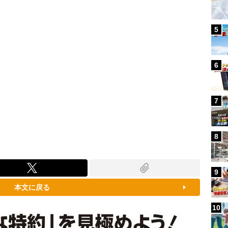
5
6
7
8
9
本文に戻る
10