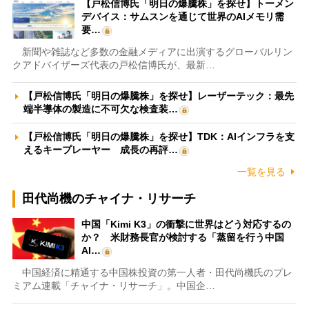
【戸松信博氏「明日の爆騰株」を探せ】トーメン
デバイス：サムスンを通じて世界のAIメモリ需
要…
新聞や雑誌など多数の金融メディアに出演するグローバルリン
クアドバイザーズ代表の戸松信博氏が、最新…
【戸松信博氏「明日の爆騰株」を探せ】レーザーテック：最先
端半導体の製造に不可欠な検査装…
【戸松信博氏「明日の爆騰株」を探せ】TDK：AIインフラを支
えるキープレーヤー 成長の再評…
一覧を見る
田代尚機のチャイナ・リサーチ
中国「Kimi K3」の衝撃に世界はどう対応するの
か？ 米財務長官が検討する「蒸留を行う中国
AI…
中国経済に精通する中国株投資の第一人者・田代尚機氏のプレ
ミアム連載「チャイナ・リサーチ」。中国企…