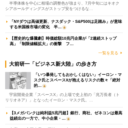
半導体株を中心に相場の調整色が強まり、7月中旬にはキオク
シアホールディングスがストップ安をつけるな…
「NYダウは高値更新、ナスダック・S&P500は足踏み」が意味
する米国株市場の変化 半…
【歴史的な爆騰劇】時価総額10兆円企業が「2連続ストップ
高」「制限値幅拡大」の衝撃 フ…
一覧を見る
大前研一「ビジネス新大陸」の歩き方
「いつ暴発してもおかしくはない」イーロン・マ
スク氏とスペースXが抱えるリスクの数々「絶対
的…
宇宙開発企業「スペースX」の上場で史上初の「兆万長者（ト
リリオネア）」となったイーロン・マスク氏。…
【3メガバンクは純利益5兆円超】銀行、商社、ゼネコンは最高
益続出の一方で、中小企業・…