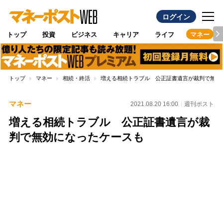
ログイン
トップ
投資
ビジネス
キャリア
ライフ
マネー
トップ
マネー
相続・終活
増える相続トラブル 公正証書遺言が裁判で無効
マネー
2021.08.20 16:00
週刊ポスト
増える相続トラブル 公正証書遺言が裁
判で無効になったケースも
Loaded
:
100.00%
/
Unmute