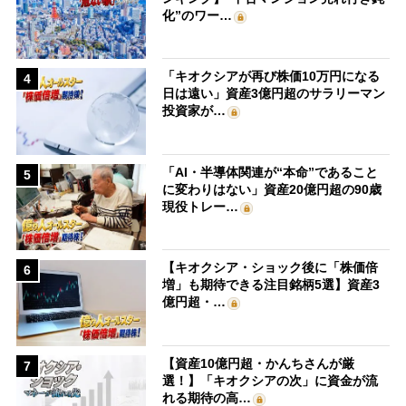
化”のワー…
「キオクシアが再び株価10万円になる
4
日は遠い」資産3億円超のサラリーマン
投資家が…
「AI・半導体関連が“本命”であること
5
に変わりはない」資産20億円超の90歳
現役トレー…
【キオクシア・ショック後に「株価倍
6
増」も期待できる注目銘柄5選】資産3
億円超・…
【資産10億円超・かんちさんが厳
7
選！】「キオクシアの次」に資金が流
れる期待の高…