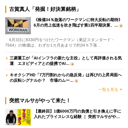
古賀真人「発掘！好決算銘柄」
《株価34％急落のワークマンに特大反転の期待》
6月の売上低迷を吹き飛ばす第1四半期決算、…
6月3日に8330円をつけたワークマン（東証スタンダード・
7564）の株価は、わずか1カ月あまりで約34％下落…
三菱重工が「AIインフラの新たな主役」として再評価される気
運 エヌビディアとの提携でAI…
キオクシアHD「7万円割れからの急反発」は再びの上昇局面へ
の反転シグナルか？ 市場のムー…
一覧を見る
突然マルサがやって来た！
【最終回】1億6000万円の負債と引き換えに手に
入れたプライスレスな経験 ｜ 突然マルサがや…