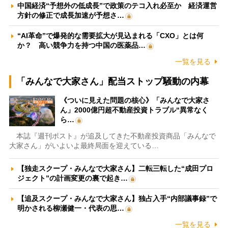
中国経済“予想外の低成長”で政策のテコ入れ必至か 経済運営
方針の修正で成長加速が予想さ…
“AI革命”で爆発的な需要拡大が見込まれる「CXO」とは何
か？ 高い競争力を持つ中国の医薬品…
一覧を見る
「みんなで大家さん」配当ストップ騒動の内幕
《ついに見えた問題の核心》「みんなで大家さ
ん」2000億円超不動産投資トラブル“異常なく
ら…
本誌『週刊ポスト』が追及してきた不動産投資商品「みんなで
大家さん」がいよいよ最終局面を迎えている…
【独走スクープ・みんなで大家さん】二転三転した“成田プロ
ジェクト”の計画変更の裏で起き…
【追及スクープ・みんなで大家さん】独占入手“内部議事録”で
明かされる柳瀬健一・代表の思…
一覧を見る