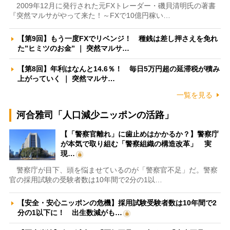
2009年12月に発行された元FXトレーダー・磯貝清明氏の著書
『突然マルサがやって来た！～FXで10億円稼い…
【第9回】もう一度FXでリベンジ！ 種銭は差し押さえを免れ
た”ヒミツのお金” ｜ 突然マルサ…
【第8回】年利はなんと14.6％！ 毎日5万円超の延滞税が積み
上がっていく ｜ 突然マルサ…
一覧を見る
河合雅司「人口減少ニッポンの活路」
【「警察官離れ」に歯止めはかかるか？】警察庁
が本気で取り組む「警察組織の構造改革」 実
現…
警察庁が目下、頭を悩ませているのが「警察官不足」だ。警察
官の採用試験の受験者数は10年間で2分の1以…
【安全・安心ニッポンの危機】採用試験受験者数は10年間で2
分の1以下に！ 出生数減がも…