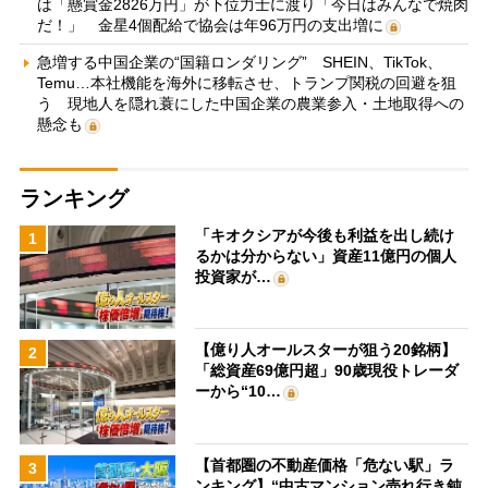
は「懸賞金2826万円」が下位力士に渡り「今日はみんなで焼肉
だ！」 金星4個配給で協会は年96万円の支出増に
急増する中国企業の“国籍ロンダリング” SHEIN、TikTok、
Temu…本社機能を海外に移転させ、トランプ関税の回避を狙
う 現地人を隠れ蓑にした中国企業の農業参入・土地取得への
懸念も
ランキング
「キオクシアが今後も利益を出し続け
1
るかは分からない」資産11億円の個人
投資家が…
【億り人オールスターが狙う20銘柄】
2
「総資産69億円超」90歳現役トレーダ
ーから“10…
【首都圏の不動産価格「危ない駅」ラ
3
ンキング】“中古マンション売れ行き鈍