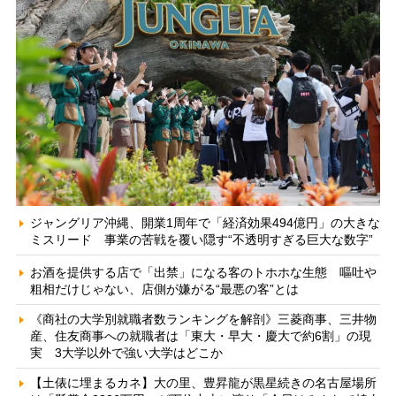
ジャングリア沖縄、開業1周年で「経済効果494億円」の大きな
ミスリード 事業の苦戦を覆い隠す“不透明すぎる巨大な数字”
お酒を提供する店で「出禁」になる客のトホホな生態 嘔吐や
粗相だけじゃない、店側が嫌がる“最悪の客”とは
《商社の大学別就職者数ランキングを解剖》三菱商事、三井物
産、住友商事への就職者は「東大・早大・慶大で約6割」の現
実 3大学以外で強い大学はどこか
【土俵に埋まるカネ】大の里、豊昇龍が黒星続きの名古屋場所