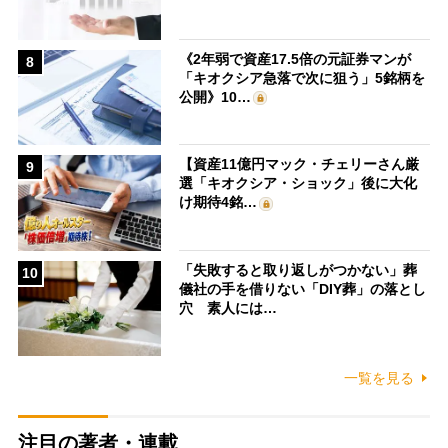
《2年弱で資産17.5倍の元証券マンが
8
「キオクシア急落で次に狙う」5銘柄を
公開》10…
【資産11億円マック・チェリーさん厳
9
選「キオクシア・ショック」後に大化
け期待4銘…
「失敗すると取り返しがつかない」葬
10
儀社の手を借りない「DIY葬」の落とし
穴 素人には…
一覧を見る
注目の著者・連載