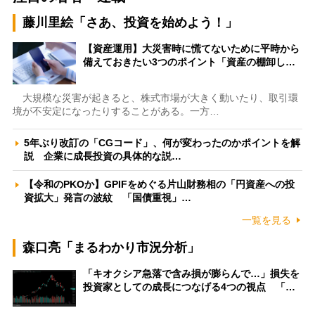
藤川里絵「さあ、投資を始めよう！」
【資産運用】大災害時に慌てないために平時から
備えておきたい3つのポイント「資産の棚卸し…
大規模な災害が起きると、株式市場が大きく動いたり、取引環
境が不安定になったりすることがある。一方…
5年ぶり改訂の「CGコード」、何が変わったのかポイントを解
説 企業に成長投資の具体的な説…
【令和のPKOか】GPIFをめぐる片山財務相の「円資産への投
資拡大」発言の波紋 「国債重視」…
一覧を見る
森口亮「まるわかり市況分析」
「キオクシア急落で含み損が膨らんで…」損失を
投資家としての成長につなげる4つの視点 「…