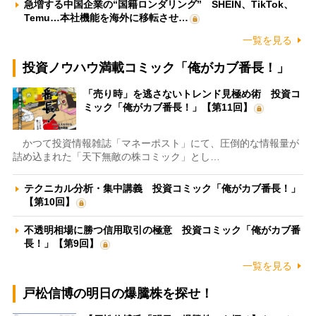
急増する中国企業の“国籍ロンダリング” SHEIN、TikTok、
Temu…本社機能を海外に移転させ…
一覧を見る
投資ノウハウ満載コミック「俺がカブ番長！」
「売り時」を逃さないトレンド見極め術 投資コ
ミック「俺がカブ番長！」【第11回】
かつて投資情報雑誌「マネーポスト」にて、圧倒的な情報量が
詰め込まれた「天下無敵の株コミック」とし…
テクニカル分析・集中講義 投資コミック「俺がカブ番長！」
【第10回】
不透明相場に勝つ信用取引の極意 投資コミック「俺がカブ番
長！」【第9回】
一覧を見る
戸松信博の明日の爆騰株を探せ！