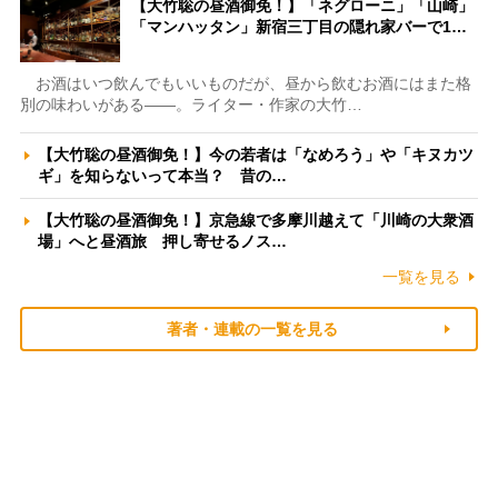
【大竹聡の昼酒御免！】「ネグローニ」「山崎」
「マンハッタン」新宿三丁目の隠れ家バーで1…
お酒はいつ飲んでもいいものだが、昼から飲むお酒にはまた格
別の味わいがある――。ライター・作家の大竹…
【大竹聡の昼酒御免！】今の若者は「なめろう」や「キヌカツ
ギ」を知らないって本当？ 昔の…
【大竹聡の昼酒御免！】京急線で多摩川越えて「川崎の大衆酒
場」へと昼酒旅 押し寄せるノス…
一覧を見る
著者・連載の一覧を見る