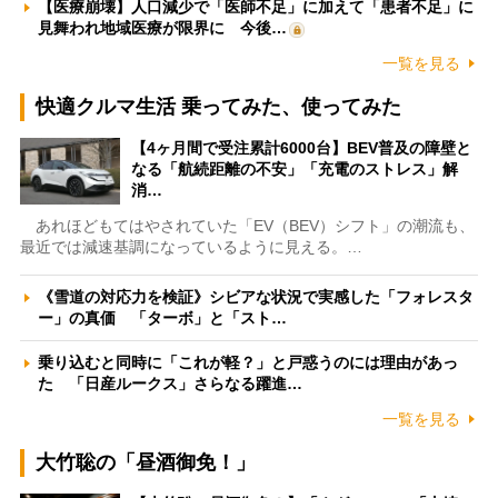
【医療崩壊】人口減少で「医師不足」に加えて「患者不足」に
見舞われ地域医療が限界に 今後…
一覧を見る
快適クルマ生活 乗ってみた、使ってみた
【4ヶ月間で受注累計6000台】BEV普及の障壁と
なる「航続距離の不安」「充電のストレス」解
消…
あれほどもてはやされていた「EV（BEV）シフト」の潮流も、
最近では減速基調になっているように見える。…
《雪道の対応力を検証》シビアな状況で実感した「フォレスタ
ー」の真価 「ターボ」と「スト…
乗り込むと同時に「これが軽？」と戸惑うのには理由があっ
た 「日産ルークス」さらなる躍進…
一覧を見る
大竹聡の「昼酒御免！」