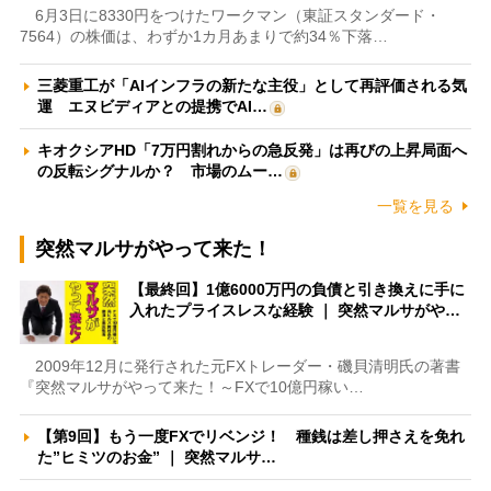
6月3日に8330円をつけたワークマン（東証スタンダード・
7564）の株価は、わずか1カ月あまりで約34％下落…
三菱重工が「AIインフラの新たな主役」として再評価される気
運 エヌビディアとの提携でAI…
キオクシアHD「7万円割れからの急反発」は再びの上昇局面へ
の反転シグナルか？ 市場のムー…
一覧を見る
突然マルサがやって来た！
【最終回】1億6000万円の負債と引き換えに手に
入れたプライスレスな経験 ｜ 突然マルサがや…
2009年12月に発行された元FXトレーダー・磯貝清明氏の著書
『突然マルサがやって来た！～FXで10億円稼い…
【第9回】もう一度FXでリベンジ！ 種銭は差し押さえを免れ
た”ヒミツのお金” ｜ 突然マルサ…