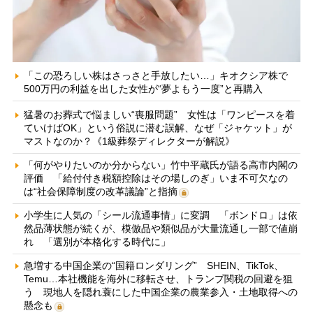
「この恐ろしい株はさっさと手放したい…」キオクシア株で
500万円の利益を出した女性が“夢よもう一度”と再購入
猛暑のお葬式で悩ましい“喪服問題” 女性は「ワンピースを着
ていけばOK」という俗説に潜む誤解、なぜ「ジャケット」が
マストなのか？《1級葬祭ディレクターが解説》
「何がやりたいのか分からない」竹中平蔵氏が語る高市内閣の
評価 「給付付き税額控除はその場しのぎ」いま不可欠なの
は“社会保障制度の改革議論”と指摘
小学生に人気の「シール流通事情」に変調 「ボンドロ」は依
然品薄状態が続くが、模倣品や類似品が大量流通し一部で値崩
れ 「選別が本格化する時代に」
急増する中国企業の“国籍ロンダリング” SHEIN、TikTok、
Temu…本社機能を海外に移転させ、トランプ関税の回避を狙
う 現地人を隠れ蓑にした中国企業の農業参入・土地取得への
懸念も