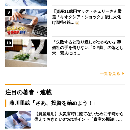
【資産11億円マック・チェリーさん厳
9
選「キオクシア・ショック」後に大化
け期待4銘…
「失敗すると取り返しがつかない」葬
10
儀社の手を借りない「DIY葬」の落とし
穴 素人には…
一覧を見る
注目の著者・連載
藤川里絵「さあ、投資を始めよう！」
【資産運用】大災害時に慌てないために平時から
備えておきたい3つのポイント「資産の棚卸し…