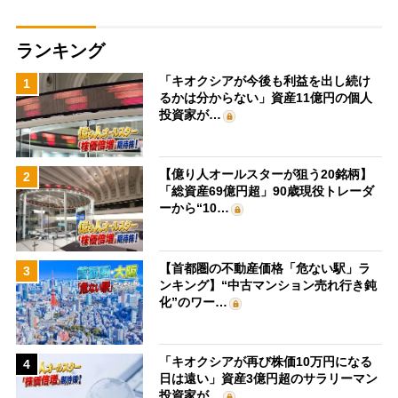
ランキング
「キオクシアが今後も利益を出し続け
1
るかは分からない」資産11億円の個人
投資家が…
【億り人オールスターが狙う20銘柄】
2
「総資産69億円超」90歳現役トレーダ
ーから“10…
【首都圏の不動産価格「危ない駅」ラ
3
ンキング】“中古マンション売れ行き鈍
化”のワー…
「キオクシアが再び株価10万円になる
4
日は遠い」資産3億円超のサラリーマン
投資家が…