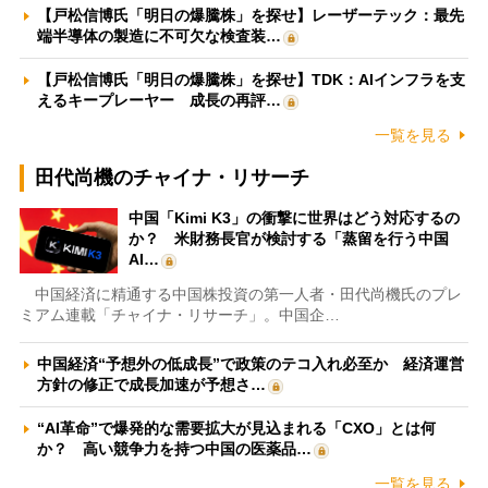
【戸松信博氏「明日の爆騰株」を探せ】レーザーテック：最先
端半導体の製造に不可欠な検査装…
【戸松信博氏「明日の爆騰株」を探せ】TDK：AIインフラを支
えるキープレーヤー 成長の再評…
一覧を見る
田代尚機のチャイナ・リサーチ
中国「Kimi K3」の衝撃に世界はどう対応するの
か？ 米財務長官が検討する「蒸留を行う中国
AI…
中国経済に精通する中国株投資の第一人者・田代尚機氏のプレ
ミアム連載「チャイナ・リサーチ」。中国企…
中国経済“予想外の低成長”で政策のテコ入れ必至か 経済運営
方針の修正で成長加速が予想さ…
“AI革命”で爆発的な需要拡大が見込まれる「CXO」とは何
か？ 高い競争力を持つ中国の医薬品…
一覧を見る