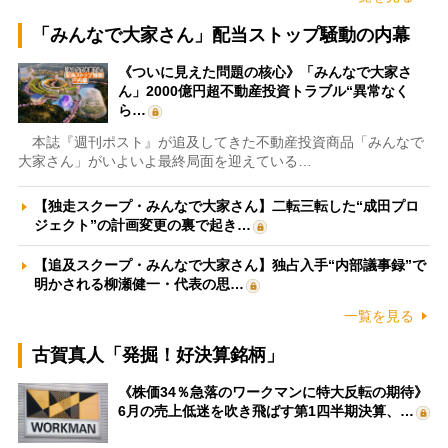
「みんなで大家さん」配当ストップ騒動の内幕
《ついに見えた問題の核心》「みんなで大家さ
ん」2000億円超不動産投資トラブル“異常なく
ら…
本誌『週刊ポスト』が追及してきた不動産投資商品「みんなで
大家さん」がいよいよ最終局面を迎えている…
【独走スクープ・みんなで大家さん】二転三転した“成田プロ
ジェクト”の計画変更の裏で起き…
【追及スクープ・みんなで大家さん】独占入手“内部議事録”で
明かされる柳瀬健一・代表の思…
一覧を見る
古賀真人「発掘！好決算銘柄」
《株価34％急落のワークマンに特大反転の期待》
6月の売上低迷を吹き飛ばす第1四半期決算、…