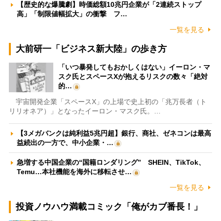
【歴史的な爆騰劇】時価総額10兆円企業が「2連続ストップ
高」「制限値幅拡大」の衝撃 フ…
一覧を見る
大前研一「ビジネス新大陸」の歩き方
「いつ暴発してもおかしくはない」イーロン・マ
スク氏とスペースXが抱えるリスクの数々「絶対
的…
宇宙開発企業「スペースX」の上場で史上初の「兆万長者（ト
リリオネア）」となったイーロン・マスク氏。…
【3メガバンクは純利益5兆円超】銀行、商社、ゼネコンは最高
益続出の一方で、中小企業・…
急増する中国企業の“国籍ロンダリング” SHEIN、TikTok、
Temu…本社機能を海外に移転させ…
一覧を見る
投資ノウハウ満載コミック「俺がカブ番長！」