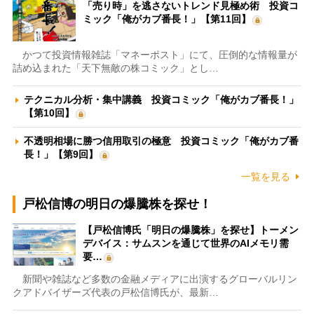
「売り時」を逃さないトレンド見極め術 投資コ
ミック「俺がカブ番長！」【第11回】
かつて投資情報雑誌「マネーポスト」にて、圧倒的な情報量が
詰め込まれた「天下無敵の株コミック」とし…
テクニカル分析・集中講義 投資コミック「俺がカブ番長！」
【第10回】
不透明相場に勝つ信用取引の極意 投資コミック「俺がカブ番
長！」【第9回】
一覧を見る
戸松信博の明日の爆騰株を探せ！
【戸松信博氏「明日の爆騰株」を探せ】トーメン
デバイス：サムスンを通じて世界のAIメモリ需
要…
新聞や雑誌など多数の金融メディアに出演するグローバルリン
クアドバイザーズ代表の戸松信博氏が、最新…