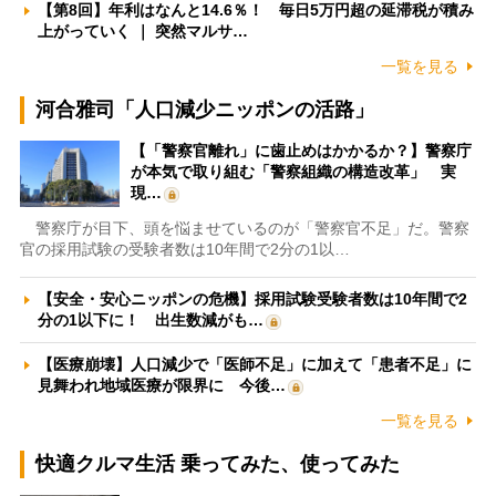
【第8回】年利はなんと14.6％！ 毎日5万円超の延滞税が積み
上がっていく ｜ 突然マルサ…
一覧を見る
河合雅司「人口減少ニッポンの活路」
【「警察官離れ」に歯止めはかかるか？】警察庁
が本気で取り組む「警察組織の構造改革」 実
現…
警察庁が目下、頭を悩ませているのが「警察官不足」だ。警察
官の採用試験の受験者数は10年間で2分の1以…
【安全・安心ニッポンの危機】採用試験受験者数は10年間で2
分の1以下に！ 出生数減がも…
【医療崩壊】人口減少で「医師不足」に加えて「患者不足」に
見舞われ地域医療が限界に 今後…
一覧を見る
快適クルマ生活 乗ってみた、使ってみた