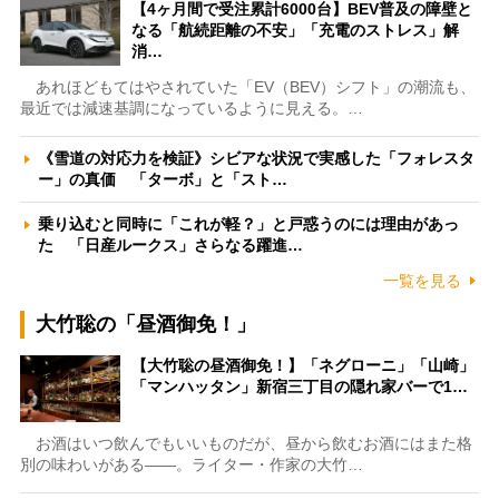
【4ヶ月間で受注累計6000台】BEV普及の障壁と
なる「航続距離の不安」「充電のストレス」解
消…
あれほどもてはやされていた「EV（BEV）シフト」の潮流も、
最近では減速基調になっているように見える。…
《雪道の対応力を検証》シビアな状況で実感した「フォレスタ
ー」の真価 「ターボ」と「スト…
乗り込むと同時に「これが軽？」と戸惑うのには理由があっ
た 「日産ルークス」さらなる躍進…
一覧を見る
大竹聡の「昼酒御免！」
【大竹聡の昼酒御免！】「ネグローニ」「山崎」
「マンハッタン」新宿三丁目の隠れ家バーで1…
お酒はいつ飲んでもいいものだが、昼から飲むお酒にはまた格
別の味わいがある――。ライター・作家の大竹…