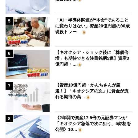
「AI・半導体関連が“本命”であること
5
に変わりはない」資産20億円超の90歳
現役トレー…
【キオクシア・ショック後に「株価倍
6
増」も期待できる注目銘柄5選】資産3
億円超・…
【資産10億円超・かんちさんが厳
7
選！】「キオクシアの次」に資金が流
れる期待の高…
《2年弱で資産17.5倍の元証券マンが
8
「キオクシア急落で次に狙う」5銘柄を
公開》10…