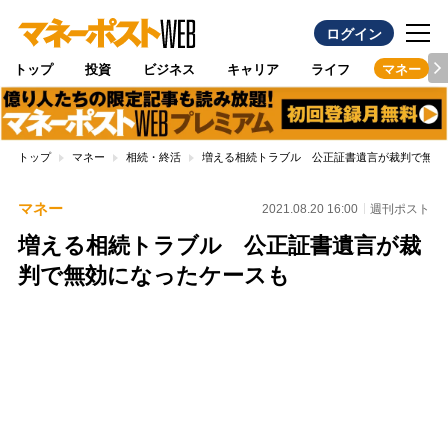
ログイン
トップ
投資
ビジネス
キャリア
ライフ
マネー
トップ
マネー
相続・終活
増える相続トラブル 公正証書遺言が裁判で無効
マネー
2021.08.20 16:00
週刊ポスト
増える相続トラブル 公正証書遺言が裁
判で無効になったケースも
Loaded
:
100.00%
/
Unmute