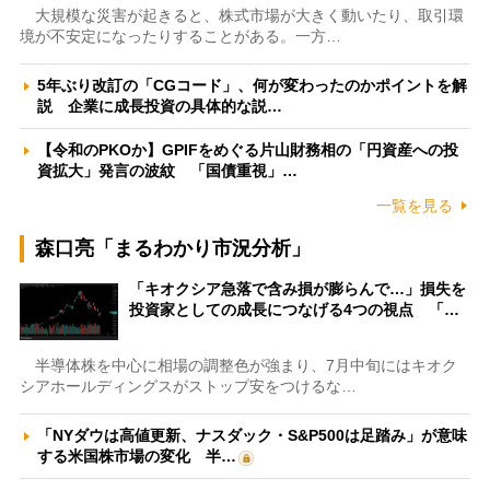
大規模な災害が起きると、株式市場が大きく動いたり、取引環
境が不安定になったりすることがある。一方…
5年ぶり改訂の「CGコード」、何が変わったのかポイントを解
説 企業に成長投資の具体的な説…
【令和のPKOか】GPIFをめぐる片山財務相の「円資産への投
資拡大」発言の波紋 「国債重視」…
一覧を見る
森口亮「まるわかり市況分析」
「キオクシア急落で含み損が膨らんで…」損失を
投資家としての成長につなげる4つの視点 「…
半導体株を中心に相場の調整色が強まり、7月中旬にはキオク
シアホールディングスがストップ安をつけるな…
「NYダウは高値更新、ナスダック・S&P500は足踏み」が意味
する米国株市場の変化 半…