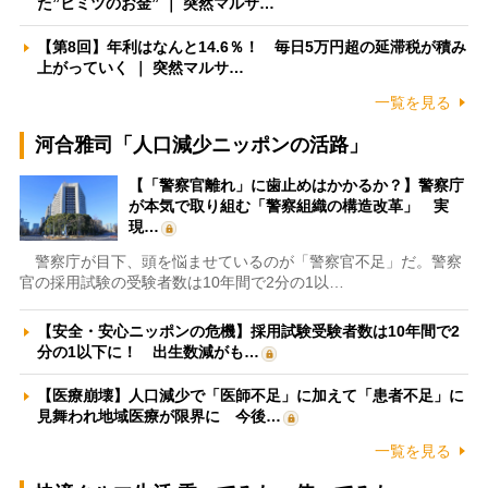
た”ヒミツのお金” ｜ 突然マルサ…
【第8回】年利はなんと14.6％！ 毎日5万円超の延滞税が積み
上がっていく ｜ 突然マルサ…
一覧を見る
河合雅司「人口減少ニッポンの活路」
【「警察官離れ」に歯止めはかかるか？】警察庁
が本気で取り組む「警察組織の構造改革」 実
現…
警察庁が目下、頭を悩ませているのが「警察官不足」だ。警察
官の採用試験の受験者数は10年間で2分の1以…
【安全・安心ニッポンの危機】採用試験受験者数は10年間で2
分の1以下に！ 出生数減がも…
【医療崩壊】人口減少で「医師不足」に加えて「患者不足」に
見舞われ地域医療が限界に 今後…
一覧を見る