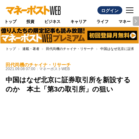
ログイン
トップ
投資
ビジネス
キャリア
ライフ
マネー
トップ
連載・著者
田代尚機のチャイナ・リサーチ
中国はなぜ北京に証券取
田代尚機のチャイナ・リサーチ
2021.09.08 07:00
マネーポストWEB
中国はなぜ北京に証券取引所を新設する
のか 本土「第3の取引所」の狙い
Loaded
:
97.13%
/
Unmute