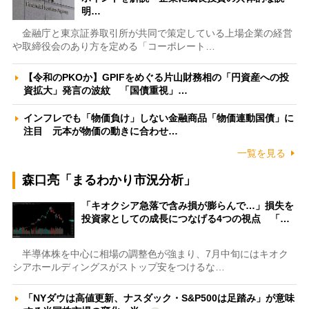
明…
金融庁と東京証券取引所が共同で策定している上場企業の経営
や取締役会のあり方を定める「コーポレート…
【令和のPKOか】GPIFをめぐる片山財務相の「円資産への投
資拡大」発言の波紋 「国債重視」…
インフレでも「物価負け」しない金融商品「物価連動国債」に
注目 元本が物価の動きに合わせ…
一覧を見る
森口亮「まるわかり市況分析」
「キオクシア急落で含み損が膨らんで…」損失を
投資家としての成長につなげる4つの視点 「…
半導体株を中心に相場の調整色が強まり、7月中旬にはキオク
シアホールディングスがストップ安をつけるな…
「NYダウは高値更新、ナスダック・S&P500は足踏み」が意味