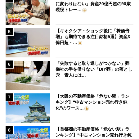
に変わりはない」資産20億円超の90歳
現役トレー…
【キオクシア・ショック後に「株価倍
5
増」も期待できる注目銘柄5選】資産3
億円超・…
「失敗すると取り返しがつかない」葬
6
儀社の手を借りない「DIY葬」の落とし
穴 素人には…
【大阪の不動産価格「危ない駅」ラン
7
キング】“中古マンション売れ行き鈍
化”のワース…
【首都圏の不動産価格「危ない駅」ラ
8
ンキング】“中古マンション売れ行き鈍