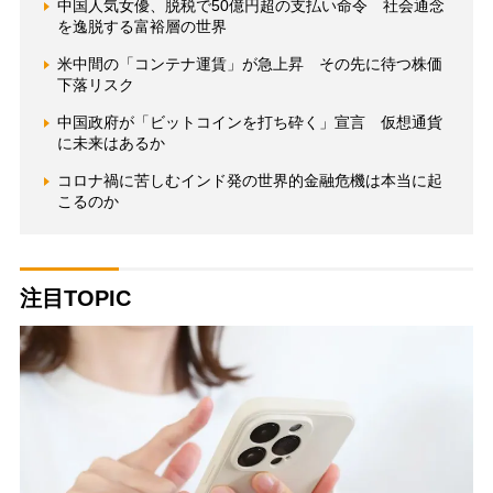
中国人気女優、脱税で50億円超の支払い命令 社会通念
を逸脱する富裕層の世界
米中間の「コンテナ運賃」が急上昇 その先に待つ株価
下落リスク
中国政府が「ビットコインを打ち砕く」宣言 仮想通貨
に未来はあるか
コロナ禍に苦しむインド発の世界的金融危機は本当に起
こるのか
注目TOPIC