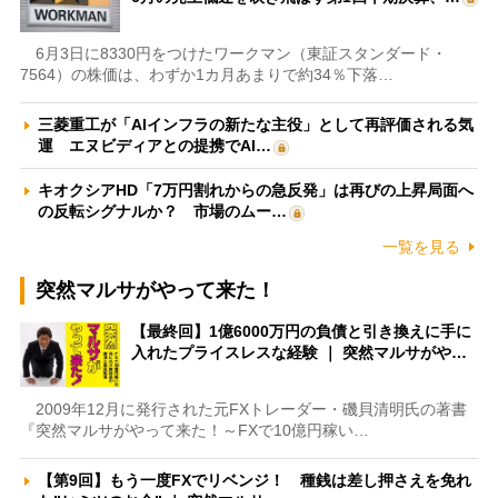
6月3日に8330円をつけたワークマン（東証スタンダード・
7564）の株価は、わずか1カ月あまりで約34％下落…
三菱重工が「AIインフラの新たな主役」として再評価される気
運 エヌビディアとの提携でAI…
キオクシアHD「7万円割れからの急反発」は再びの上昇局面へ
の反転シグナルか？ 市場のムー…
一覧を見る
突然マルサがやって来た！
【最終回】1億6000万円の負債と引き換えに手に
入れたプライスレスな経験 ｜ 突然マルサがや…
2009年12月に発行された元FXトレーダー・磯貝清明氏の著書
『突然マルサがやって来た！～FXで10億円稼い…
【第9回】もう一度FXでリベンジ！ 種銭は差し押さえを免れ