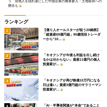
う 現地人を隠れ蓑にした中国企業の農業参入・土地取得への
懸念も
ランキング
【億り人オールスターが狙う20銘柄】
1
「総資産69億円超」90歳現役トレーダ
ーから“10…
「キオクシアが今後も利益を出し続け
2
るかは分からない」資産11億円の個人
投資家が…
「キオクシアが再び株価10万円になる
3
日は遠い」資産3億円超のサラリーマン
投資家が…
「AI・半導体関連が“本命”であること
4