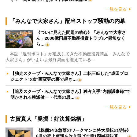
一覧を見る
「みんなで大家さん」配当ストップ騒動の内幕
《ついに見えた問題の核心》「みんなで大家さ
ん」2000億円超不動産投資トラブル“異常なく
ら…
本誌『週刊ポスト』が追及してきた不動産投資商品「みんなで
大家さん」がいよいよ最終局面を迎えている…
【独走スクープ・みんなで大家さん】二転三転した“成田プロ
ジェクト”の計画変更の裏で起き…
【追及スクープ・みんなで大家さん】独占入手“内部議事録”で
明かされる柳瀬健一・代表の思…
一覧を見る
古賀真人「発掘！好決算銘柄」
《株価34％急落のワークマンに特大反転の期待》
6月の売上低迷を吹き飛ばす第1四半期決算、…