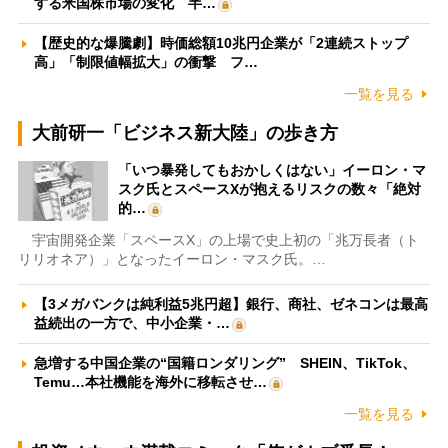
する米国株市場の変化 半…
【歴史的な爆騰劇】時価総額10兆円企業が「2連続ストップ
高」「制限値幅拡大」の衝撃 フ…
一覧を見る
大前研一「ビジネス新大陸」の歩き方
「いつ暴発してもおかしくはない」イーロン・マ
スク氏とスペースXが抱えるリスクの数々「絶対
的…
宇宙開発企業「スペースX」の上場で史上初の「兆万長者（ト
リリオネア）」となったイーロン・マスク氏。…
【3メガバンクは純利益5兆円超】銀行、商社、ゼネコンは最高
益続出の一方で、中小企業・…
急増する中国企業の“国籍ロンダリング” SHEIN、TikTok、
Temu…本社機能を海外に移転させ…
一覧を見る