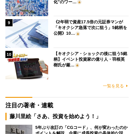
化”のワー…
《2年弱で資産17.5倍の元証券マンが
9
「キオクシア急落で次に狙う」5銘柄を
公開》10…
【キオクシア・ショックの後に狙う5銘
10
柄】イベント投資家の億り人・羽根英
樹氏が厳…
一覧を見る
注目の著者・連載
藤川里絵「さあ、投資を始めよう！」
5年ぶり改訂の「CGコード」、何が変わったのか
ポイントを解説 企業に成長投資の具体的な説