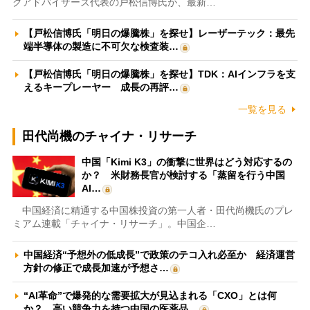
クアドバイザーズ代表の戸松信博氏が、最新…
【戸松信博氏「明日の爆騰株」を探せ】レーザーテック：最先
端半導体の製造に不可欠な検査装…
【戸松信博氏「明日の爆騰株」を探せ】TDK：AIインフラを支
えるキープレーヤー 成長の再評…
一覧を見る
田代尚機のチャイナ・リサーチ
中国「Kimi K3」の衝撃に世界はどう対応するの
か？ 米財務長官が検討する「蒸留を行う中国
AI…
中国経済に精通する中国株投資の第一人者・田代尚機氏のプレ
ミアム連載「チャイナ・リサーチ」。中国企…
中国経済“予想外の低成長”で政策のテコ入れ必至か 経済運営
方針の修正で成長加速が予想さ…
“AI革命”で爆発的な需要拡大が見込まれる「CXO」とは何
か？ 高い競争力を持つ中国の医薬品…