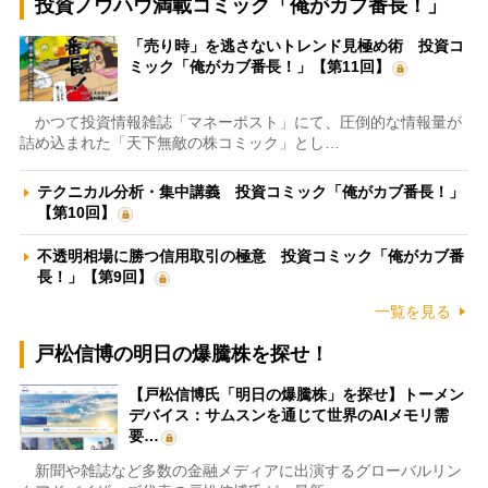
投資ノウハウ満載コミック「俺がカブ番長！」
「売り時」を逃さないトレンド見極め術 投資コ
ミック「俺がカブ番長！」【第11回】
かつて投資情報雑誌「マネーポスト」にて、圧倒的な情報量が
詰め込まれた「天下無敵の株コミック」とし…
テクニカル分析・集中講義 投資コミック「俺がカブ番長！」
【第10回】
不透明相場に勝つ信用取引の極意 投資コミック「俺がカブ番
長！」【第9回】
一覧を見る
戸松信博の明日の爆騰株を探せ！
【戸松信博氏「明日の爆騰株」を探せ】トーメン
デバイス：サムスンを通じて世界のAIメモリ需
要…
新聞や雑誌など多数の金融メディアに出演するグローバルリン