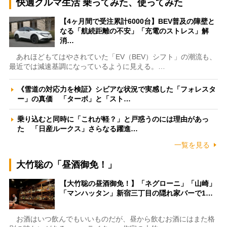
快適クルマ生活 乗ってみた、使ってみた
【4ヶ月間で受注累計6000台】BEV普及の障壁と
なる「航続距離の不安」「充電のストレス」解
消…
あれほどもてはやされていた「EV（BEV）シフト」の潮流も、
最近では減速基調になっているように見える。…
《雪道の対応力を検証》シビアな状況で実感した「フォレスタ
ー」の真価 「ターボ」と「スト…
乗り込むと同時に「これが軽？」と戸惑うのには理由があっ
た 「日産ルークス」さらなる躍進…
一覧を見る
大竹聡の「昼酒御免！」
【大竹聡の昼酒御免！】「ネグローニ」「山崎」
「マンハッタン」新宿三丁目の隠れ家バーで1…
お酒はいつ飲んでもいいものだが、昼から飲むお酒にはまた格