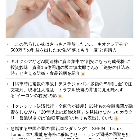
「この恐ろしい株はさっさと手放したい…」キオクシア株で
500万円の利益を出した女性が“夢よもう一度”と再購入
キオクシアなどAI関連株に資金集中で“割安になった成長株”に
投資妙味 資産1.5億円超の坂本慎太郎さんが「絶好の仕込み
時」と考える防衛・食品銘柄を紹介
【納車時に複数の事故】テスラジャパン“多額のEV補助金”で注
文殺到、現場は大混乱 トラブル続発の背後に見え隠れす
る“イーロンの右腕”の影
【クレジット決済代行・全東信が破産】63社もの金融機関が融
資をしながら「20年以上の粉飾決算」を見抜けなかったカラク
リ 営業現場では“自転車操業”の焦りも表出していた
急増する中国企業の“国籍ロンダリング” SHEIN、TikTok、
Temu…本社機能を海外に移転させ、トランプ関税の回避を狙