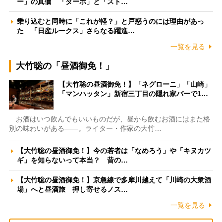
ー」の真価 「ターボ」と「スト…
乗り込むと同時に「これが軽？」と戸惑うのには理由があっ
た 「日産ルークス」さらなる躍進…
一覧を見る
大竹聡の「昼酒御免！」
【大竹聡の昼酒御免！】「ネグローニ」「山崎」
「マンハッタン」新宿三丁目の隠れ家バーで1…
お酒はいつ飲んでもいいものだが、昼から飲むお酒にはまた格
別の味わいがある――。ライター・作家の大竹…
【大竹聡の昼酒御免！】今の若者は「なめろう」や「キヌカツ
ギ」を知らないって本当？ 昔の…
【大竹聡の昼酒御免！】京急線で多摩川越えて「川崎の大衆酒
場」へと昼酒旅 押し寄せるノス…
一覧を見る