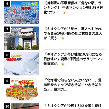
【首都圏の不動産価格「危ない駅」ラ
6
ンキング】“中古マンション売れ行き鈍
化”のワー…
【キオクシアが「配当」導入へ】それ
7
でも資産10億円超の配当株投資の達人
が「買う…
「キオクシアが再び株価10万円になる
8
日は遠い」資産3億円超のサラリーマン
投資家が…
「北海道で知らない人はいない！」道
9
民熱愛のカップ焼きそば「やきそば弁
当」、最大の…
「キオクシアが今後も利益を出し続け
10