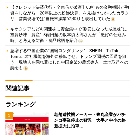
【クレジット決済代行・全東信が破産】63社もの金融機関が融
資をしながら「20年以上の粉飾決算」を見抜けなかったカラク
リ 営業現場では“自転車操業”の焦りも表出していた
キオクシアなどAI関連株に資金集中で“割安になった成長株”に
投資妙味 資産1.5億円超の坂本慎太郎さんが「絶好の仕込み
時」と考える防衛・食品銘柄を紹介
急増する中国企業の“国籍ロンダリング” SHEIN、TikTok、
Temu…本社機能を海外に移転させ、トランプ関税の回避を狙
う 現地人を隠れ蓑にした中国企業の農業参入・土地取得への
懸念も
関連記事
ランキング
老舗遊技機メーカー・豊丸産業がパチ
1
ンコ事業停止の背景 大手と中小の格
差拡大に拍車…