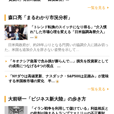
一覧を見る
森口亮「まるわかり市況分析」
「トレンド転換のスイッチになり得る」“介入慣
れ”した市場心理を変える「日米協調為替介入」
…
日米両政府が、約28年ぶりとなる円買いの協調介入に踏み切っ
た。米国も追加介入を辞さない姿勢を示して…
「キオクシア急落で含み損が膨らんで…」損失を投資家として
の成長につなげる4つの視点 …
「NYダウは高値更新、ナスダック・S&P500は足踏み」が意味
する米国株市場の変化 半…
一覧を見る
大前研一「ビジネス新大陸」の歩き方
「イラン戦争を利用して儲けている」利益相反と
の批判が強まるトランプファミリーの不正蓄財