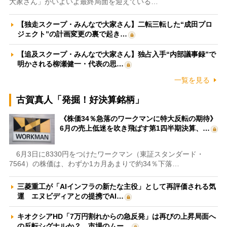
大家さん」がいよいよ最終局面を迎えている…
【独走スクープ・みんなで大家さん】二転三転した“成田プロ
ジェクト”の計画変更の裏で起き…
【追及スクープ・みんなで大家さん】独占入手“内部議事録”で
明かされる柳瀬健一・代表の思…
一覧を見る
古賀真人「発掘！好決算銘柄」
《株価34％急落のワークマンに特大反転の期待》
6月の売上低迷を吹き飛ばす第1四半期決算、…
6月3日に8330円をつけたワークマン（東証スタンダード・
7564）の株価は、わずか1カ月あまりで約34％下落…
三菱重工が「AIインフラの新たな主役」として再評価される気
運 エヌビディアとの提携でAI…
キオクシアHD「7万円割れからの急反発」は再びの上昇局面へ
の反転シグナルか？ 市場のムー…