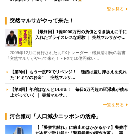
一覧を見る
突然マルサがやって来た！
【最終回】1億6000万円の負債と引き換えに手に
入れたプライスレスな経験 ｜ 突然マルサがや…
2009年12月に発行された元FXトレーダー・磯貝清明氏の著書
『突然マルサがやって来た！～FXで10億円稼い…
【第9回】もう一度FXでリベンジ！ 種銭は差し押さえを免れ
た”ヒミツのお金” ｜ 突然マルサ…
【第8回】年利はなんと14.6％！ 毎日5万円超の延滞税が積み
上がっていく ｜ 突然マルサ…
一覧を見る
河合雅司「人口減少ニッポンの活路」
【「警察官離れ」に歯止めはかかるか？】警察庁
が本気で取り組む「警察組織の構造改革」 実