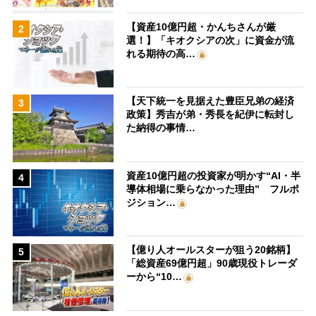
【資産10億円超・かんちさんが厳
2
選！】「キオクシアの次」に資金が流
れる期待の高…
【天下統一を見据えた豊臣兄弟の経済
3
政策】秀吉が弟・秀長を紀伊に転封し
た納得の事情…
資産10億円超の投資家が明かす“AI・半
4
導体相場に乗らなかった理由” フルポ
ジション…
【億り人オールスターが狙う20銘柄】
5
「総資産69億円超」90歳現役トレーダ
ーから“10…