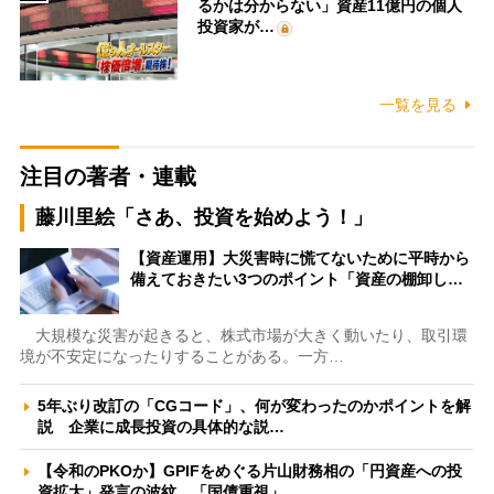
るかは分からない」資産11億円の個人
投資家が…
一覧を見る
注目の著者・連載
藤川里絵「さあ、投資を始めよう！」
【資産運用】大災害時に慌てないために平時から
備えておきたい3つのポイント「資産の棚卸し…
大規模な災害が起きると、株式市場が大きく動いたり、取引環
境が不安定になったりすることがある。一方…
5年ぶり改訂の「CGコード」、何が変わったのかポイントを解
説 企業に成長投資の具体的な説…
【令和のPKOか】GPIFをめぐる片山財務相の「円資産への投
資拡大」発言の波紋 「国債重視」…