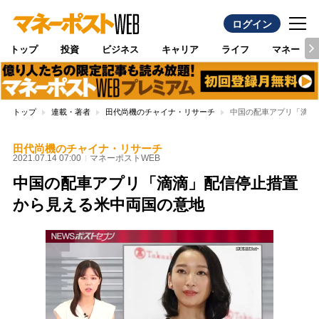
ログイン
トップ
投資
ビジネス
キャリア
ライフ
マネー
トップ
連載・著者
田代尚機のチャイナ・リサーチ
中国の配車アプリ「滴滴
田代尚機のチャイナ・リサーチ
2021.07.14 07:00
マネーポストWEB
中国の配車アプリ「滴滴」配信停止措置
から見える米中両国の意地