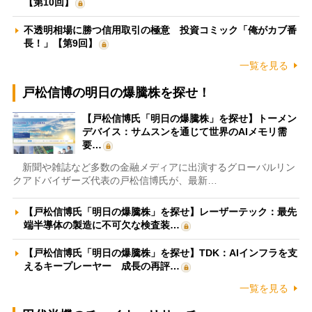
【第10回】
不透明相場に勝つ信用取引の極意 投資コミック「俺がカブ番
長！」【第9回】
一覧を見る
戸松信博の明日の爆騰株を探せ！
【戸松信博氏「明日の爆騰株」を探せ】トーメン
デバイス：サムスンを通じて世界のAIメモリ需
要…
新聞や雑誌など多数の金融メディアに出演するグローバルリン
クアドバイザーズ代表の戸松信博氏が、最新…
【戸松信博氏「明日の爆騰株」を探せ】レーザーテック：最先
端半導体の製造に不可欠な検査装…
【戸松信博氏「明日の爆騰株」を探せ】TDK：AIインフラを支
えるキープレーヤー 成長の再評…
一覧を見る