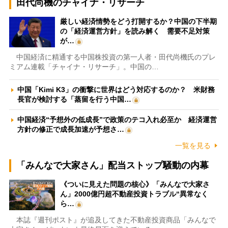
田代尚機のチャイナ・リサーチ
厳しい経済情勢をどう打開するか？中国の下半期
の「経済運営方針」を読み解く 需要不足対策
が…
中国経済に精通する中国株投資の第一人者・田代尚機氏のプレ
ミアム連載「チャイナ・リサーチ」。中国の…
中国「Kimi K3」の衝撃に世界はどう対応するのか？ 米財務
長官が検討する「蒸留を行う中国…
中国経済“予想外の低成長”で政策のテコ入れ必至か 経済運営
方針の修正で成長加速が予想さ…
一覧を見る
「みんなで大家さん」配当ストップ騒動の内幕
《ついに見えた問題の核心》「みんなで大家さ
ん」2000億円超不動産投資トラブル“異常なく
ら…
本誌『週刊ポスト』が追及してきた不動産投資商品「みんなで