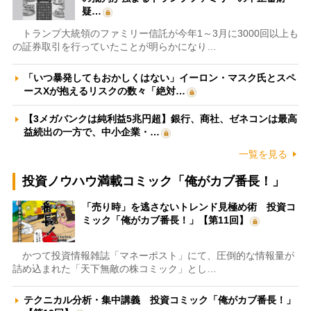
疑…
トランプ大統領のファミリー信託が今年1～3月に3000回以上も
の証券取引を行っていたことが明らかになり…
「いつ暴発してもおかしくはない」イーロン・マスク氏とスペ
ースXが抱えるリスクの数々「絶対…
【3メガバンクは純利益5兆円超】銀行、商社、ゼネコンは最高
益続出の一方で、中小企業・…
一覧を見る
投資ノウハウ満載コミック「俺がカブ番長！」
「売り時」を逃さないトレンド見極め術 投資コ
ミック「俺がカブ番長！」【第11回】
かつて投資情報雑誌「マネーポスト」にて、圧倒的な情報量が
詰め込まれた「天下無敵の株コミック」とし…
テクニカル分析・集中講義 投資コミック「俺がカブ番長！」