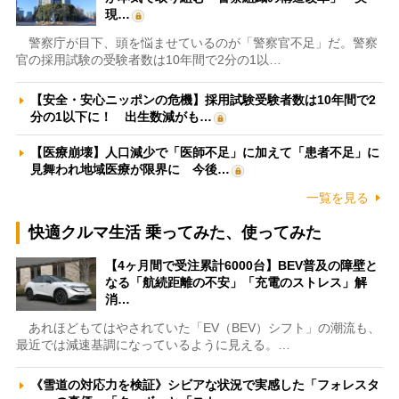
現…
警察庁が目下、頭を悩ませているのが「警察官不足」だ。警察
官の採用試験の受験者数は10年間で2分の1以…
【安全・安心ニッポンの危機】採用試験受験者数は10年間で2
分の1以下に！ 出生数減がも…
【医療崩壊】人口減少で「医師不足」に加えて「患者不足」に
見舞われ地域医療が限界に 今後…
一覧を見る
快適クルマ生活 乗ってみた、使ってみた
【4ヶ月間で受注累計6000台】BEV普及の障壁と
なる「航続距離の不安」「充電のストレス」解
消…
あれほどもてはやされていた「EV（BEV）シフト」の潮流も、
最近では減速基調になっているように見える。…
《雪道の対応力を検証》シビアな状況で実感した「フォレスタ