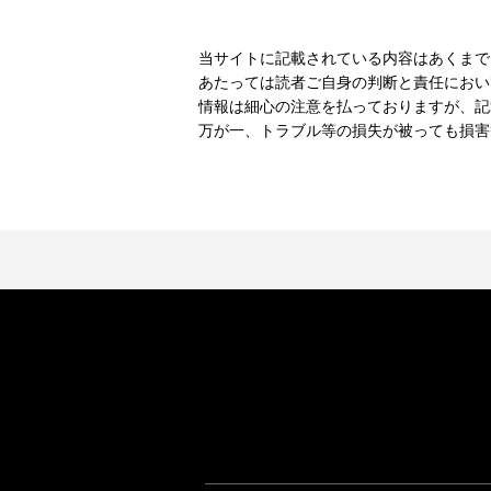
当サイトに記載されている内容はあくまで
あたっては読者ご自身の判断と責任におい
情報は細心の注意を払っておりますが、記
万が一、トラブル等の損失が被っても損害