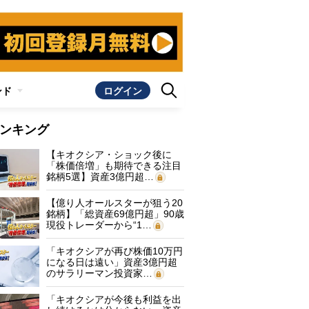
ンド
ログイン
ンキング
【キオクシア・ショック後に
「株価倍増」も期待できる注目
銘柄5選】資産3億円超…
【億り人オールスターが狙う20
銘柄】「総資産69億円超」90歳
現役トレーダーから“1…
「キオクシアが再び株価10万円
になる日は遠い」資産3億円超
のサラリーマン投資家…
「キオクシアが今後も利益を出