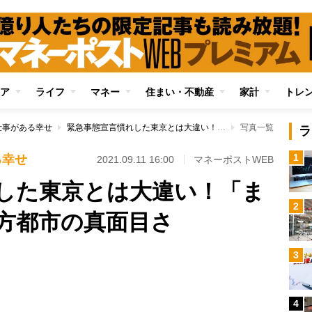
ア
ライフ
マネー
住まい・不動産
家計
トレ
仕事がある幸せ
緊急事態宣言慣れした東京とは大違い！「まん防」初体験の地方都市の真面目さ
写真一覧
ラ
1
る幸せ
2021.09.11 16:00
マネーポストWEB
した東京とは大違い！「ま
2
方都市の真面目さ
3
Loaded
:
79.52%
4