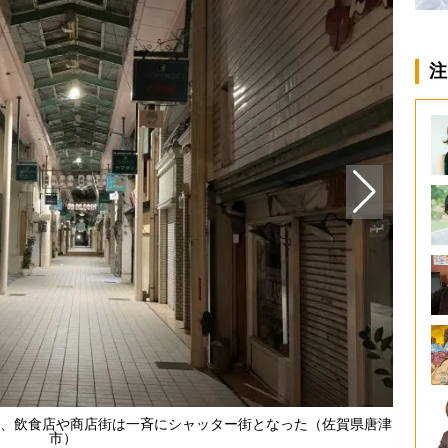
注
、飲食店や商店街は一斉にシャッター街となった（佐賀県唐津
市）