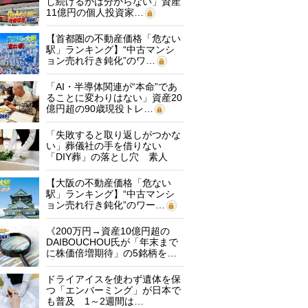
し続けるかは分からない」資産
11億円の個人投資家…
【首都圏の不動産価格「危ない
駅」ランキング】“中古マンシ
ョン売れ行き鈍化”のワ…
「AI・半導体関連が“本命”であ
ることに変わりはない」資産20
億円超の90歳現役トレ…
「失敗すると取り返しがつかな
い」葬儀社の手を借りない
「DIY葬」の落とし穴 素人
に…
【大阪の不動産価格「危ない
駅」ランキング】“中古マンシ
ョン売れ行き鈍化”のワー…
《200万円→資産10億円超の
DAIBOUCHOU氏が「年末まで
に株価倍増期待」の5銘柄を…
ドライアイスを使わず遺体を保
つ「エンバーミング」が日本で
も普及 1～2週間は…