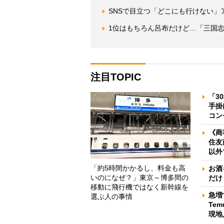
SNSで目立つ「どこにも行けない」
1位はもちろん呂布だけど…「三国志
注目TOPIC
「3
手掛
コン
《商
住友
以外
「約5時間かかるし、料金も高
お酒
いのになぜ？」東京～博多間の
だけ
移動に飛行機ではなく新幹線を
急増
選ぶ人の事情
Te
現地