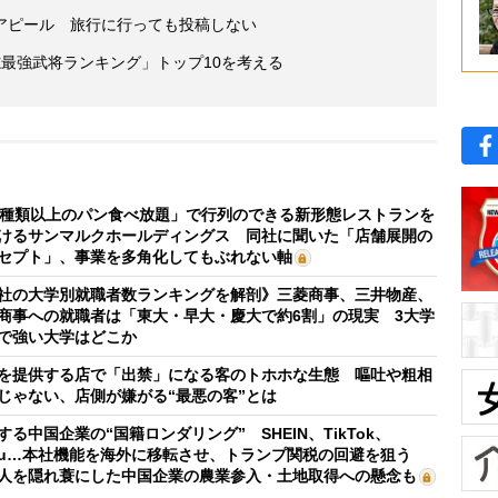
アピール 旅行に行っても投稿しない
最強武将ランキング」トップ10を考える
0種類以上のパン食べ放題」で行列のできる新形態レストランを
けるサンマルクホールディングス 同社に聞いた「店舗展開の
セプト」、事業を多角化してもぶれない軸
社の大学別就職者数ランキングを解剖》三菱商事、三井物産、
商事への就職者は「東大・早大・慶大で約6割」の現実 3大学
で強い大学はどこか
を提供する店で「出禁」になる客のトホホな生態 嘔吐や粗相
じゃない、店側が嫌がる“最悪の客”とは
する中国企業の“国籍ロンダリング” SHEIN、TikTok、
mu…本社機能を海外に移転させ、トランプ関税の回避を狙う
人を隠れ蓑にした中国企業の農業参入・土地取得への懸念も