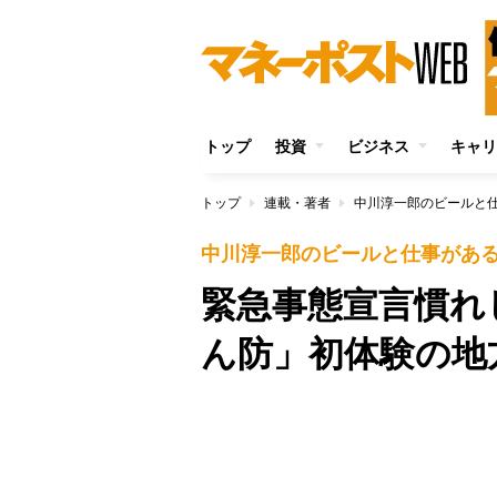
トップ
投資
ビジネス
キャリ
トップ
連載・著者
中川淳一郎のビールと
中川淳一郎のビールと仕事があ
緊急事態宣言慣れ
ん防」初体験の地
/
Unmute