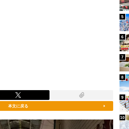
5
6
7
8
9
本文に戻る
10