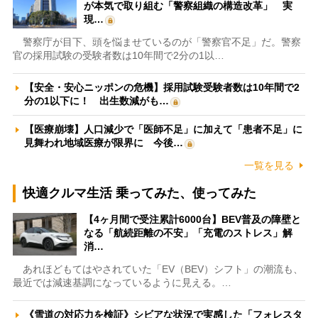
が本気で取り組む「警察組織の構造改革」 実
現…
警察庁が目下、頭を悩ませているのが「警察官不足」だ。警察
官の採用試験の受験者数は10年間で2分の1以…
【安全・安心ニッポンの危機】採用試験受験者数は10年間で2
分の1以下に！ 出生数減がも…
【医療崩壊】人口減少で「医師不足」に加えて「患者不足」に
見舞われ地域医療が限界に 今後…
一覧を見る
快適クルマ生活 乗ってみた、使ってみた
【4ヶ月間で受注累計6000台】BEV普及の障壁と
なる「航続距離の不安」「充電のストレス」解
消…
あれほどもてはやされていた「EV（BEV）シフト」の潮流も、
最近では減速基調になっているように見える。…
《雪道の対応力を検証》シビアな状況で実感した「フォレスタ