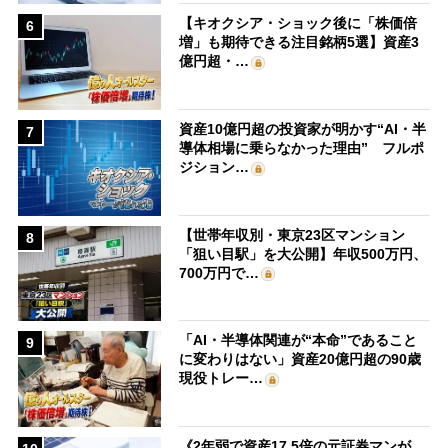
【キオクシア・ショック後に「株価倍
6
増」も期待できる注目銘柄5選】資産3
億円超・…
資産10億円超の投資家が明かす“AI・半
7
導体相場に乗らなかった理由” フルポ
ジション…
【世帯年収別・東京23区マンション
8
「狙い目駅」を大公開】年収500万円、
700万円で…
「AI・半導体関連が“本命”であること
9
に変わりはない」資産20億円超の90歳
現役トレー…
《2年弱で資産17.5倍の元証券マンが