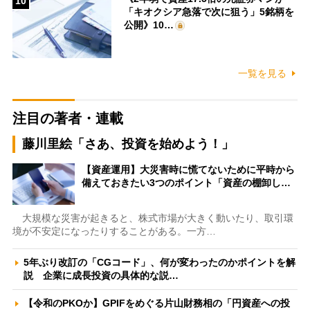
10
「キオクシア急落で次に狙う」5銘柄を
公開》10…
一覧を見る
注目の著者・連載
藤川里絵「さあ、投資を始めよう！」
【資産運用】大災害時に慌てないために平時から
備えておきたい3つのポイント「資産の棚卸し…
大規模な災害が起きると、株式市場が大きく動いたり、取引環
境が不安定になったりすることがある。一方…
5年ぶり改訂の「CGコード」、何が変わったのかポイントを解
説 企業に成長投資の具体的な説…
【令和のPKOか】GPIFをめぐる片山財務相の「円資産への投