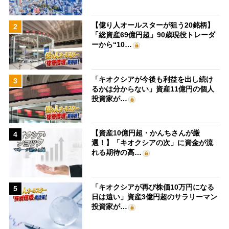
【億り人オールスターが狙う20銘柄】
2
「総資産69億円超」90歳現役トレーダ
ーから“10…
「キオクシアが今後も利益を出し続け
3
るかは分からない」資産11億円の個人
投資家が…
【資産10億円超・かんちさんが厳
4
選！】「キオクシアの次」に資金が流
れる期待の高…
「キオクシアが再び株価10万円になる
5
日は遠い」資産3億円超のサラリーマン
投資家が…