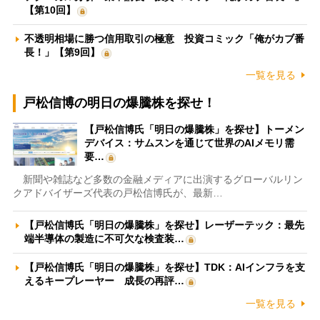
【第10回】
不透明相場に勝つ信用取引の極意 投資コミック「俺がカブ番
長！」【第9回】
一覧を見る
戸松信博の明日の爆騰株を探せ！
【戸松信博氏「明日の爆騰株」を探せ】トーメン
デバイス：サムスンを通じて世界のAIメモリ需
要…
新聞や雑誌など多数の金融メディアに出演するグローバルリン
クアドバイザーズ代表の戸松信博氏が、最新…
【戸松信博氏「明日の爆騰株」を探せ】レーザーテック：最先
端半導体の製造に不可欠な検査装…
【戸松信博氏「明日の爆騰株」を探せ】TDK：AIインフラを支
えるキープレーヤー 成長の再評…
一覧を見る