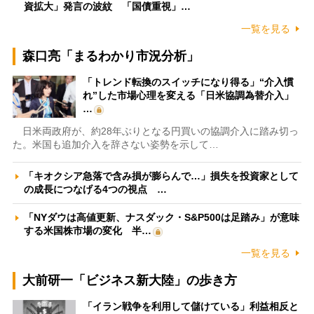
資拡大」発言の波紋 「国債重視」…
一覧を見る
森口亮「まるわかり市況分析」
「トレンド転換のスイッチになり得る」“介入慣
れ”した市場心理を変える「日米協調為替介入」
…
日米両政府が、約28年ぶりとなる円買いの協調介入に踏み切っ
た。米国も追加介入を辞さない姿勢を示して…
「キオクシア急落で含み損が膨らんで…」損失を投資家として
の成長につなげる4つの視点 …
「NYダウは高値更新、ナスダック・S&P500は足踏み」が意味
する米国株市場の変化 半…
一覧を見る
大前研一「ビジネス新大陸」の歩き方
「イラン戦争を利用して儲けている」利益相反と