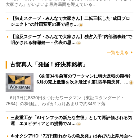
大家さん」がいよいよ最終局面を迎えている…
【独走スクープ・みんなで大家さん】二転三転した“成田プロ
ジェクト”の計画変更の裏で起き…
【追及スクープ・みんなで大家さん】独占入手“内部議事録”で
明かされる柳瀬健一・代表の思…
一覧を見る
古賀真人「発掘！好決算銘柄」
《株価34％急落のワークマンに特大反転の期待》
6月の売上低迷を吹き飛ばす第1四半期決算、…
6月3日に8330円をつけたワークマン（東証スタンダード・
7564）の株価は、わずか1カ月あまりで約34％下落…
三菱重工が「AIインフラの新たな主役」として再評価される気
運 エヌビディアとの提携でAI…
キオクシアHD「7万円割れからの急反発」は再びの上昇局面へ