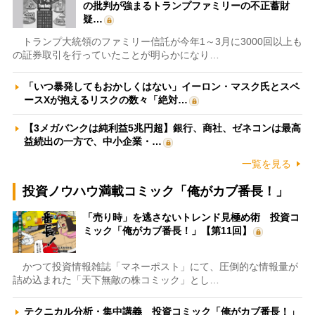
の批判が強まるトランプファミリーの不正蓄財
疑…
トランプ大統領のファミリー信託が今年1～3月に3000回以上も
の証券取引を行っていたことが明らかになり…
「いつ暴発してもおかしくはない」イーロン・マスク氏とスペ
ースXが抱えるリスクの数々「絶対…
【3メガバンクは純利益5兆円超】銀行、商社、ゼネコンは最高
益続出の一方で、中小企業・…
一覧を見る
投資ノウハウ満載コミック「俺がカブ番長！」
「売り時」を逃さないトレンド見極め術 投資コ
ミック「俺がカブ番長！」【第11回】
かつて投資情報雑誌「マネーポスト」にて、圧倒的な情報量が
詰め込まれた「天下無敵の株コミック」とし…
テクニカル分析・集中講義 投資コミック「俺がカブ番長！」