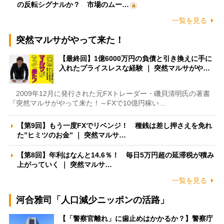
の反転シグナルか？ 市場のムー…
一覧を見る
突然マルサがやって来た！
【最終回】1億6000万円の負債と引き換えに手に
入れたプライスレスな経験 ｜ 突然マルサがや…
2009年12月に発行された元FXトレーダー・磯貝清明氏の著書
『突然マルサがやって来た！～FXで10億円稼い…
【第9回】もう一度FXでリベンジ！ 種銭は差し押さえを免れ
た”ヒミツのお金” ｜ 突然マルサ…
【第8回】年利はなんと14.6％！ 毎日5万円超の延滞税が積み
上がっていく ｜ 突然マルサ…
一覧を見る
河合雅司「人口減少ニッポンの活路」
【「警察官離れ」に歯止めはかかるか？】警察庁