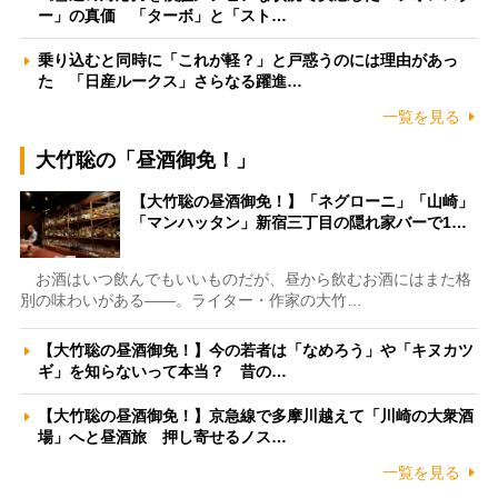
ー」の真価 「ターボ」と「スト…
乗り込むと同時に「これが軽？」と戸惑うのには理由があっ
た 「日産ルークス」さらなる躍進…
一覧を見る
大竹聡の「昼酒御免！」
【大竹聡の昼酒御免！】「ネグローニ」「山崎」
「マンハッタン」新宿三丁目の隠れ家バーで1…
お酒はいつ飲んでもいいものだが、昼から飲むお酒にはまた格
別の味わいがある――。ライター・作家の大竹…
【大竹聡の昼酒御免！】今の若者は「なめろう」や「キヌカツ
ギ」を知らないって本当？ 昔の…
【大竹聡の昼酒御免！】京急線で多摩川越えて「川崎の大衆酒
場」へと昼酒旅 押し寄せるノス…
一覧を見る