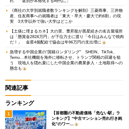
れ 「選別が本格化する時代に」
《商社の大学別就職者数ランキングを解剖》三菱商事、三井物
産、住友商事への就職者は「東大・早大・慶大で約6割」の現
実 3大学以外で強い大学はどこか
【土俵に埋まるカネ】大の里、豊昇龍が黒星続きの名古屋場所
は「懸賞金2826万円」が下位力士に渡り「今日はみんなで焼肉
だ！」 金星4個配給で協会は年96万円の支出増に
急増する中国企業の“国籍ロンダリング” SHEIN、TikTok、
Temu…本社機能を海外に移転させ、トランプ関税の回避を狙
う 現地人を隠れ蓑にした中国企業の農業参入・土地取得への
懸念も
関連記事
ランキング
【首都圏の不動産価格「危ない駅」ラ
1
ンキング】“中古マンション売れ行き鈍
化”のワー…