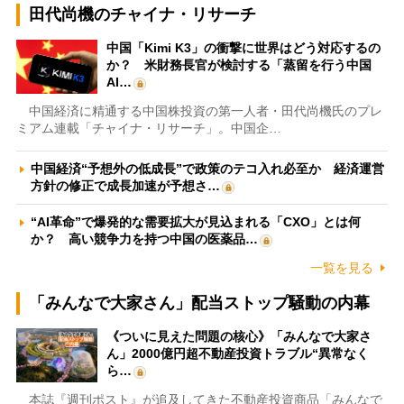
田代尚機のチャイナ・リサーチ
中国「Kimi K3」の衝撃に世界はどう対応するの
か？ 米財務長官が検討する「蒸留を行う中国
AI…
中国経済に精通する中国株投資の第一人者・田代尚機氏のプレ
ミアム連載「チャイナ・リサーチ」。中国企…
中国経済“予想外の低成長”で政策のテコ入れ必至か 経済運営
方針の修正で成長加速が予想さ…
“AI革命”で爆発的な需要拡大が見込まれる「CXO」とは何
か？ 高い競争力を持つ中国の医薬品…
一覧を見る
「みんなで大家さん」配当ストップ騒動の内幕
《ついに見えた問題の核心》「みんなで大家さ
ん」2000億円超不動産投資トラブル“異常なく
ら…
本誌『週刊ポスト』が追及してきた不動産投資商品「みんなで