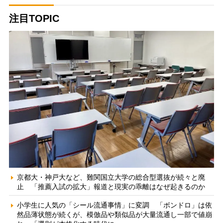
注目TOPIC
京都大・神戸大など、難関国立大学の総合型選抜が続々と廃
止 「推薦入試の拡大」報道と現実の乖離はなぜ起きるのか
小学生に人気の「シール流通事情」に変調 「ボンドロ」は依
然品薄状態が続くが、模倣品や類似品が大量流通し一部で値崩