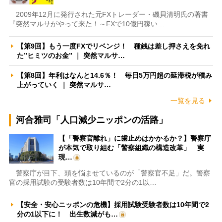
2009年12月に発行された元FXトレーダー・磯貝清明氏の著書
『突然マルサがやって来た！～FXで10億円稼い…
【第9回】もう一度FXでリベンジ！ 種銭は差し押さえを免れ
た”ヒミツのお金” ｜ 突然マルサ…
【第8回】年利はなんと14.6％！ 毎日5万円超の延滞税が積み
上がっていく ｜ 突然マルサ…
一覧を見る
河合雅司「人口減少ニッポンの活路」
【「警察官離れ」に歯止めはかかるか？】警察庁
が本気で取り組む「警察組織の構造改革」 実
現…
警察庁が目下、頭を悩ませているのが「警察官不足」だ。警察
官の採用試験の受験者数は10年間で2分の1以…
【安全・安心ニッポンの危機】採用試験受験者数は10年間で2
分の1以下に！ 出生数減がも…