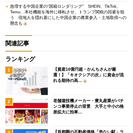
急増する中国企業の“国籍ロンダリング” SHEIN、TikTok、
Temu…本社機能を海外に移転させ、トランプ関税の回避を狙
う 現地人を隠れ蓑にした中国企業の農業参入・土地取得への
懸念も
関連記事
ランキング
【資産10億円超・かんちさんが厳
1
選！】「キオクシアの次」に資金が流
れる期待の高…
老舗遊技機メーカー・豊丸産業がパチ
2
ンコ事業停止の背景 大手と中小の格
差拡大に拍車…
【首都圏の不動産価格「危ない駅」ラ
3