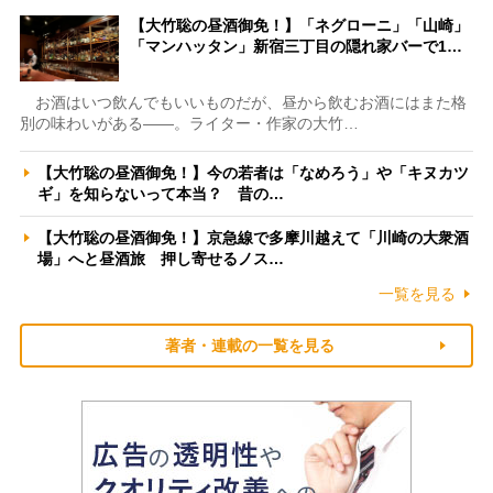
【大竹聡の昼酒御免！】「ネグローニ」「山崎」
「マンハッタン」新宿三丁目の隠れ家バーで1…
お酒はいつ飲んでもいいものだが、昼から飲むお酒にはまた格
別の味わいがある――。ライター・作家の大竹…
【大竹聡の昼酒御免！】今の若者は「なめろう」や「キヌカツ
ギ」を知らないって本当？ 昔の…
【大竹聡の昼酒御免！】京急線で多摩川越えて「川崎の大衆酒
場」へと昼酒旅 押し寄せるノス…
一覧を見る
著者・連載の一覧を見る