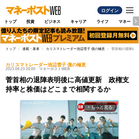
ログイン
トップ
投資
ビジネス
キャリア
ライフ
マネー
トップ
連載・著者
カリスマトレーダー池辺雪子 億の極意
菅首相の退陣表明
カリスマトレーダー池辺雪子 億の極意
2021.09.23 20:00
マネーポストWEB
菅首相の退陣表明後に高値更新 政権支
持率と株価はどこまで相関するか
もっと見る
arrow_forward_ios