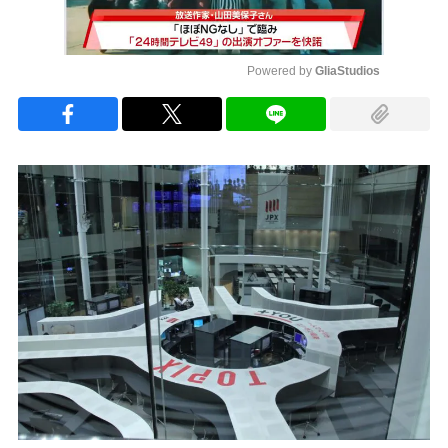
Powered by 
GliaStudios
Mute