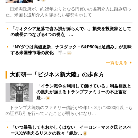
日米両政府が、約28年ぶりとなる円買いの協調介入に踏み切っ
た。米国も追加介入を辞さない姿勢を示して…
「キオクシア急落で含み損が膨らんで…」損失を投資家として
の成長につなげる4つの視点 …
「NYダウは高値更新、ナスダック・S&P500は足踏み」が意味
する米国株市場の変化 半…
一覧を見る
大前研一「ビジネス新大陸」の歩き方
「イラン戦争を利用して儲けている」利益相反と
の批判が強まるトランプファミリーの不正蓄財
疑…
トランプ大統領のファミリー信託が今年1～3月に3000回以上も
の証券取引を行っていたことが明らかになり…
「いつ暴発してもおかしくはない」イーロン・マスク氏とスペ
ースXが抱えるリスクの数々「絶対…