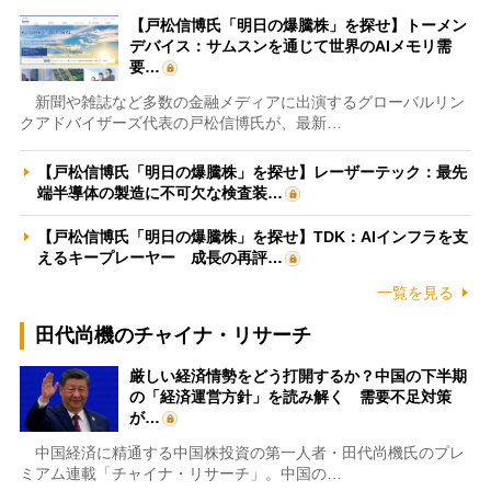
【戸松信博氏「明日の爆騰株」を探せ】トーメン
デバイス：サムスンを通じて世界のAIメモリ需
要…
新聞や雑誌など多数の金融メディアに出演するグローバルリン
クアドバイザーズ代表の戸松信博氏が、最新…
【戸松信博氏「明日の爆騰株」を探せ】レーザーテック：最先
端半導体の製造に不可欠な検査装…
【戸松信博氏「明日の爆騰株」を探せ】TDK：AIインフラを支
えるキープレーヤー 成長の再評…
一覧を見る
田代尚機のチャイナ・リサーチ
厳しい経済情勢をどう打開するか？中国の下半期
の「経済運営方針」を読み解く 需要不足対策
が…
中国経済に精通する中国株投資の第一人者・田代尚機氏のプレ
ミアム連載「チャイナ・リサーチ」。中国の…