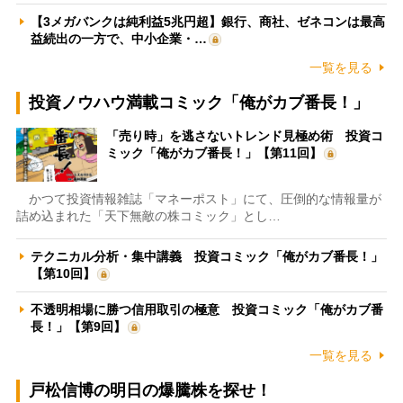
【3メガバンクは純利益5兆円超】銀行、商社、ゼネコンは最高
益続出の一方で、中小企業・…
一覧を見る
投資ノウハウ満載コミック「俺がカブ番長！」
「売り時」を逃さないトレンド見極め術 投資コ
ミック「俺がカブ番長！」【第11回】
かつて投資情報雑誌「マネーポスト」にて、圧倒的な情報量が
詰め込まれた「天下無敵の株コミック」とし…
テクニカル分析・集中講義 投資コミック「俺がカブ番長！」
【第10回】
不透明相場に勝つ信用取引の極意 投資コミック「俺がカブ番
長！」【第9回】
一覧を見る
戸松信博の明日の爆騰株を探せ！