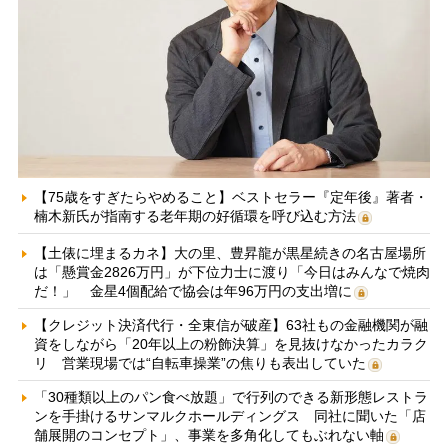
【75歳をすぎたらやめること】ベストセラー『定年後』著者・
楠木新氏が指南する老年期の好循環を呼び込む方法
【土俵に埋まるカネ】大の里、豊昇龍が黒星続きの名古屋場所
は「懸賞金2826万円」が下位力士に渡り「今日はみんなで焼肉
だ！」 金星4個配給で協会は年96万円の支出増に
【クレジット決済代行・全東信が破産】63社もの金融機関が融
資をしながら「20年以上の粉飾決算」を見抜けなかったカラク
リ 営業現場では“自転車操業”の焦りも表出していた
「30種類以上のパン食べ放題」で行列のできる新形態レストラ
ンを手掛けるサンマルクホールディングス 同社に聞いた「店
舗展開のコンセプト」、事業を多角化してもぶれない軸