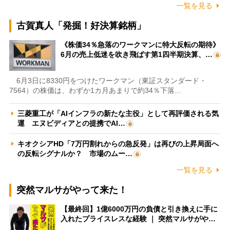
一覧を見る
古賀真人「発掘！好決算銘柄」
《株価34％急落のワークマンに特大反転の期待》
6月の売上低迷を吹き飛ばす第1四半期決算、…
6月3日に8330円をつけたワークマン（東証スタンダード・
7564）の株価は、わずか1カ月あまりで約34％下落…
三菱重工が「AIインフラの新たな主役」として再評価される気
運 エヌビディアとの提携でAI…
キオクシアHD「7万円割れからの急反発」は再びの上昇局面へ
の反転シグナルか？ 市場のムー…
一覧を見る
突然マルサがやって来た！
【最終回】1億6000万円の負債と引き換えに手に
入れたプライスレスな経験 ｜ 突然マルサがや…