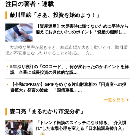
注目の著者・連載
藤川里絵「さあ、投資を始めよう！」
【資産運用】大災害時に慌てないために平時から
備えておきたい3つのポイント「資産の棚卸し…
大規模な災害が起きると、株式市場が大きく動いたり、取引環
境が不安定になったりすることがある。一方…
5年ぶり改訂の「CGコード」、何が変わったのかポイントを解
説 企業に成長投資の具体的な説…
【令和のPKOか】GPIFをめぐる片山財務相の「円資産への投
資拡大」発言の波紋 「国債重視」…
一覧を見る
森口亮「まるわかり市況分析」
「トレンド転換のスイッチになり得る」“介入慣
れ”した市場心理を変える「日米協調為替介入」
…