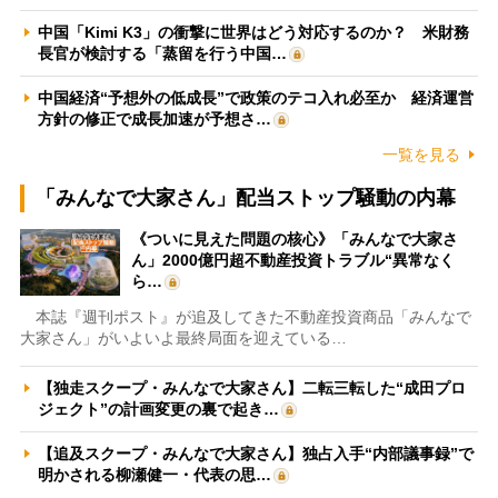
中国「Kimi K3」の衝撃に世界はどう対応するのか？ 米財務
長官が検討する「蒸留を行う中国…
中国経済“予想外の低成長”で政策のテコ入れ必至か 経済運営
方針の修正で成長加速が予想さ…
一覧を見る
「みんなで大家さん」配当ストップ騒動の内幕
《ついに見えた問題の核心》「みんなで大家さ
ん」2000億円超不動産投資トラブル“異常なく
ら…
本誌『週刊ポスト』が追及してきた不動産投資商品「みんなで
大家さん」がいよいよ最終局面を迎えている…
【独走スクープ・みんなで大家さん】二転三転した“成田プロ
ジェクト”の計画変更の裏で起き…
【追及スクープ・みんなで大家さん】独占入手“内部議事録”で
明かされる柳瀬健一・代表の思…