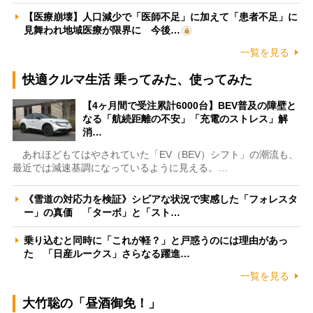
【医療崩壊】人口減少で「医師不足」に加えて「患者不足」に
見舞われ地域医療が限界に 今後…
一覧を見る
快適クルマ生活 乗ってみた、使ってみた
【4ヶ月間で受注累計6000台】BEV普及の障壁と
なる「航続距離の不安」「充電のストレス」解
消…
あれほどもてはやされていた「EV（BEV）シフト」の潮流も、
最近では減速基調になっているように見える。…
《雪道の対応力を検証》シビアな状況で実感した「フォレスタ
ー」の真価 「ターボ」と「スト…
乗り込むと同時に「これが軽？」と戸惑うのには理由があっ
た 「日産ルークス」さらなる躍進…
一覧を見る
大竹聡の「昼酒御免！」