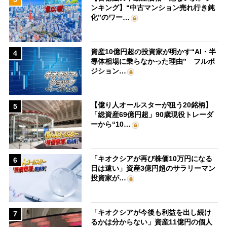
ンキング】“中古マンション売れ行き鈍
化”のワー…
資産10億円超の投資家が明かす“AI・半
4
導体相場に乗らなかった理由” フルポ
ジション…
【億り人オールスターが狙う20銘柄】
5
「総資産69億円超」90歳現役トレーダ
ーから“10…
「キオクシアが再び株価10万円になる
6
日は遠い」資産3億円超のサラリーマン
投資家が…
「キオクシアが今後も利益を出し続け
7
るかは分からない」資産11億円の個人