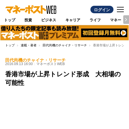
ログイン
トップ
投資
ビジネス
キャリア
ライフ
マネー
トップ
連載・著者
田代尚機のチャイナ・リサーチ
香港市場が上昇トレンド
田代尚機のチャイナ・リサーチ
2016.09.13 16:00
マネーポストWEB
香港市場が上昇トレンド形成 大相場の
可能性
Loaded
:
100.00%
/
Unmute