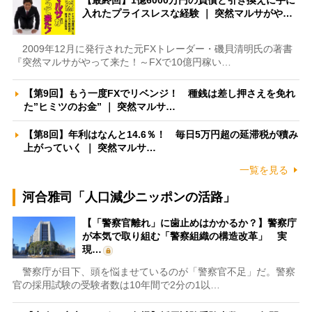
【最終回】1億6000万円の負債と引き換えに手に
入れたプライスレスな経験 ｜ 突然マルサがや…
2009年12月に発行された元FXトレーダー・磯貝清明氏の著書
『突然マルサがやって来た！～FXで10億円稼い…
【第9回】もう一度FXでリベンジ！ 種銭は差し押さえを免れ
た”ヒミツのお金” ｜ 突然マルサ…
【第8回】年利はなんと14.6％！ 毎日5万円超の延滞税が積み
上がっていく ｜ 突然マルサ…
一覧を見る
河合雅司「人口減少ニッポンの活路」
【「警察官離れ」に歯止めはかかるか？】警察庁
が本気で取り組む「警察組織の構造改革」 実
現…
警察庁が目下、頭を悩ませているのが「警察官不足」だ。警察
官の採用試験の受験者数は10年間で2分の1以…