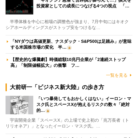
「キオクシア急落で含み損が膨らんで…」損失を
投資家としての成長につなげる4つの視点 「…
半導体株を中心に相場の調整色が強まり、7月中旬にはキオク
シアホールディングスがストップ安をつけるな…
「NYダウは高値更新、ナスダック・S&P500は足踏み」が意味
する米国株市場の変化 半…
【歴史的な爆騰劇】時価総額10兆円企業が「2連続ストップ
高」「制限値幅拡大」の衝撃 フ…
一覧を見る
大前研一「ビジネス新大陸」の歩き方
「いつ暴発してもおかしくはない」イーロン・マ
スク氏とスペースXが抱えるリスクの数々「絶対
的…
宇宙開発企業「スペースX」の上場で史上初の「兆万長者（ト
リリオネア）」となったイーロン・マスク氏。…