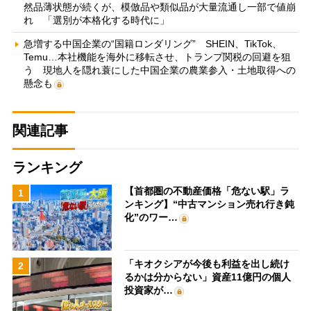
然品薄状態が続くが、模倣品や類似品が大量流通し一部で値崩
れ 「選別が本格化する時代に」
急増する中国企業の“国籍ロンダリング” SHEIN、TikTok、
Temu…本社機能を海外に移転させ、トランプ関税の回避を狙
う 現地人を隠れ蓑にした中国企業の農業参入・土地取得への
懸念も
関連記事
ランキング
【首都圏の不動産価格「危ない駅」ラ
1
ンキング】“中古マンション売れ行き鈍
化”のワー…
「キオクシアが今後も利益を出し続け
2
るかは分からない」資産11億円の個人
投資家が…