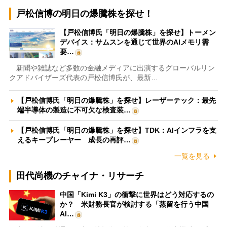
戸松信博の明日の爆騰株を探せ！
【戸松信博氏「明日の爆騰株」を探せ】トーメン
デバイス：サムスンを通じて世界のAIメモリ需
要…
新聞や雑誌など多数の金融メディアに出演するグローバルリン
クアドバイザーズ代表の戸松信博氏が、最新…
【戸松信博氏「明日の爆騰株」を探せ】レーザーテック：最先
端半導体の製造に不可欠な検査装…
【戸松信博氏「明日の爆騰株」を探せ】TDK：AIインフラを支
えるキープレーヤー 成長の再評…
一覧を見る
田代尚機のチャイナ・リサーチ
中国「Kimi K3」の衝撃に世界はどう対応するの
か？ 米財務長官が検討する「蒸留を行う中国
AI…