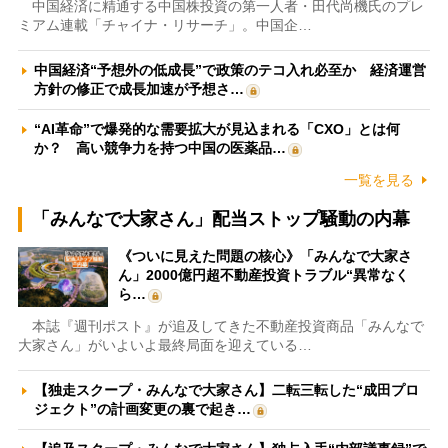
中国経済に精通する中国株投資の第一人者・田代尚機氏のプレ
ミアム連載「チャイナ・リサーチ」。中国企…
中国経済“予想外の低成長”で政策のテコ入れ必至か 経済運営
方針の修正で成長加速が予想さ…
“AI革命”で爆発的な需要拡大が見込まれる「CXO」とは何
か？ 高い競争力を持つ中国の医薬品…
一覧を見る
「みんなで大家さん」配当ストップ騒動の内幕
《ついに見えた問題の核心》「みんなで大家さ
ん」2000億円超不動産投資トラブル“異常なく
ら…
本誌『週刊ポスト』が追及してきた不動産投資商品「みんなで
大家さん」がいよいよ最終局面を迎えている…
【独走スクープ・みんなで大家さん】二転三転した“成田プロ
ジェクト”の計画変更の裏で起き…