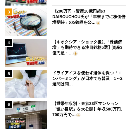
《200万円→資産10億円超の
3
DAIBOUCHOU氏が「年末までに株価倍
増期待」の5銘柄を公…
【キオクシア・ショック後に「株価倍
4
増」も期待できる注目銘柄5選】資産3
億円超・…
ドライアイスを使わず遺体を保つ「エ
5
ンバーミング」が日本でも普及 1～2
週間は問…
【世帯年収別・東京23区マンション
6
「狙い目駅」を大公開】年収500万円、
700万円で…