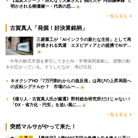
【追及スクープ・みんなで大家さん】独占入手“内部議事録”で
明かされる柳瀬健一・代表の思…
一覧を見る
古賀真人「発掘！好決算銘柄」
三菱重工が「AIインフラの新たな主役」として再
評価される気運 エヌビディアとの提携でAIデ…
今年の株式市場を牽引してきたAI・半導体関連株に、調整の動
きが広がっている。そうしたなか、再び注目…
キオクシアHD「7万円割れからの急反発」は再びの上昇局面へ
の反転シグナルか？ 市場のムー…
《億り人・古賀真人氏が厳選》野村総合研究所だけじゃない！
「DX・省力化・円安」を追い風に…
一覧を見る
突然マルサがやって来た！