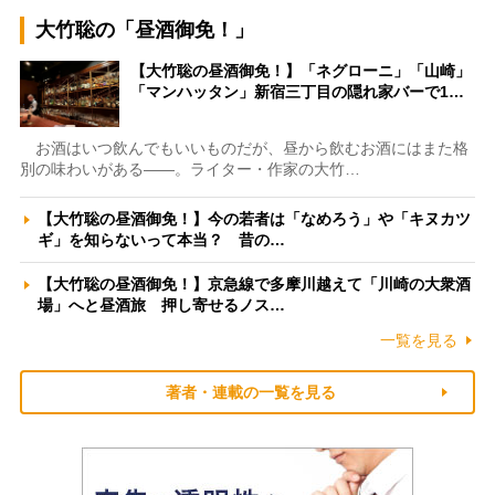
大竹聡の「昼酒御免！」
【大竹聡の昼酒御免！】「ネグローニ」「山崎」
「マンハッタン」新宿三丁目の隠れ家バーで1…
お酒はいつ飲んでもいいものだが、昼から飲むお酒にはまた格
別の味わいがある――。ライター・作家の大竹…
【大竹聡の昼酒御免！】今の若者は「なめろう」や「キヌカツ
ギ」を知らないって本当？ 昔の…
【大竹聡の昼酒御免！】京急線で多摩川越えて「川崎の大衆酒
場」へと昼酒旅 押し寄せるノス…
一覧を見る
著者・連載の一覧を見る