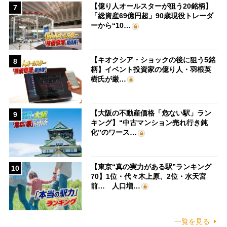
【億り人オールスターが狙う20銘柄】
7
「総資産69億円超」90歳現役トレーダ
ーから“10…
【キオクシア・ショックの後に狙う5銘
8
柄】イベント投資家の億り人・羽根英
樹氏が厳…
【大阪の不動産価格「危ない駅」ラン
9
キング】“中古マンション売れ行き鈍
化”のワース…
【東京“真の実力がある駅”ランキング
10
70】1位・代々木上原、2位・水天宮
前… 人口増…
一覧を見る