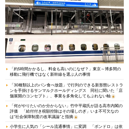
「約5時間かかるし、料金も高いのになぜ？」東京～博多間の
移動に飛行機ではなく新幹線を選ぶ人の事情
「30種類以上のパン食べ放題」で行列のできる新形態レストラ
ンを手掛けるサンマルクホールディングス 同社に聞いた「店
舗展開のコンセプト」、事業を多角化してもぶれない軸
「何がやりたいのか分からない」竹中平蔵氏が語る高市内閣の
評価 「給付付き税額控除はその場しのぎ」いま不可欠なの
は“社会保障制度の改革議論”と指摘
小学生に人気の「シール流通事情」に変調 「ボンドロ」は依