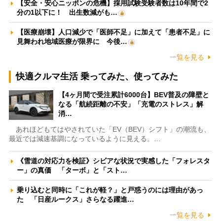
【安全・安心ニッポンの危機】採用試験受験者数は10年間で2
分の1以下に！ 出生数減がも…
【医療崩壊】人口減少で「医師不足」に加えて「患者不足」に
見舞われ地域医療が限界に 今後…
一覧を見る
快適クルマ生活 乗ってみた、使ってみた
【4ヶ月間で受注累計6000台】BEV普及の障壁と
なる「航続距離の不安」「充電のストレス」解
消…
あれほどもてはやされていた「EV（BEV）シフト」の潮流も、
最近では減速基調になっているように見える。…
《雪道の対応力を検証》シビアな状況で実感した「フォレスタ
ー」の真価 「ターボ」と「スト…
乗り込むと同時に「これが軽？」と戸惑うのには理由があっ
た 「日産ルークス」さらなる躍進…
一覧を見る