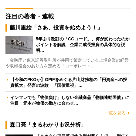
注目の著者・連載
藤川里絵「さあ、投資を始めよう！」
5年ぶり改訂の「CGコード」、何が変わったのか
ポイントを解説 企業に成長投資の具体的な説
明…
金融庁と東京証券取引所が共同で策定している上場企業の経営
や取締役会のあり方を定める「コーポレート…
【令和のPKOか】GPIFをめぐる片山財務相の「円資産への投
資拡大」発言の波紋 「国債重視」…
インフレでも「物価負け」しない金融商品「物価連動国債」に
注目 元本が物価の動きに合わせ…
一覧を見る
森口亮「まるわかり市況分析」