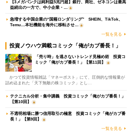
【3メガバンクは純利益5兆円超】銀行、商社、ゼネコンは最高
益続出の一方で、中小企業・…
急増する中国企業の“国籍ロンダリング” SHEIN、TikTok、
Temu…本社機能を海外に移転させ…
一覧を見る
投資ノウハウ満載コミック「俺がカブ番長！」
「売り時」を逃さないトレンド見極め術 投資コ
ミック「俺がカブ番長！」【第11回】
かつて投資情報雑誌「マネーポスト」にて、圧倒的な情報量が
詰め込まれた「天下無敵の株コミック」とし…
テクニカル分析・集中講義 投資コミック「俺がカブ番長！」
【第10回】
不透明相場に勝つ信用取引の極意 投資コミック「俺がカブ番
長！」【第9回】
一覧を見る