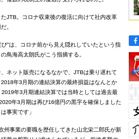
たJTB。コロナ収束後の復活に向けて社内改革
明だ。
綻び”は、コロナ前から見え隠れしていたという指
トの鳥海高太朗氏がこう指摘する。
、ネット販売になるなかで、JTBは乗り遅れて
2018年3月期の連結決算の最終損益はなんとか
2019年3月期連結決算では当時としては過去最
2020年3月期は再び16億円の黒字を確保しました
とは事実です」
欧州事業の要職を歴任してきた山北栄二郎氏が新