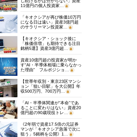
し続けるかは分からない」資産
11億円の個人投資家…
「キオクシアが再び株価10万円
になる日は遠い」資産3億円超
のサラリーマン投資家…
【キオクシア・ショック後に
「株価倍増」も期待できる注目
銘柄5選】資産3億円超…
資産10億円超の投資家が明か
す“AI・半導体相場に乗らなかっ
た理由” フルポジショ…
【世帯年収別・東京23区マンシ
ョン「狙い目駅」を大公開】年
収500万円、700万円…
「AI・半導体関連が“本命”であ
ることに変わりはない」資産20
億円超の90歳現役トレ…
《2年弱で資産17.5倍の元証券
マンが「キオクシア急落で次に
狙う」5銘柄を公開》1…