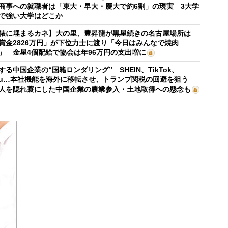
商事への就職者は「東大・早大・慶大で約6割」の現実 3大学
で強い大学はどこか
俵に埋まるカネ】大の里、豊昇龍が黒星続きの名古屋場所は
賞金2826万円」が下位力士に渡り「今日はみんなで焼肉
」 金星4個配給で協会は年96万円の支出増に
する中国企業の“国籍ロンダリング” SHEIN、TikTok、
mu…本社機能を海外に移転させ、トランプ関税の回避を狙う
人を隠れ蓑にした中国企業の農業参入・土地取得への懸念も