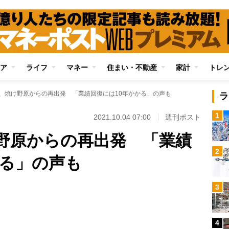
ア
ライフ
マネー
住まい・不動産
家計
トレ
B、焼け野原からの再出発 「業績回復には10年かかる」の声も
ラ
1
2021.10.04 07:00
週刊ポスト
け野原からの再出発 「業績
2
かる」の声も
Loaded
:
3
96.70%
/
4