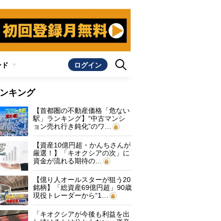
ンド
ログイン
ンキング
【首都圏の不動産価格「危ない
駅」ランキング】“中古マンシ
ョン売れ行き鈍化”のワ…
【資産10億円超・かんちさんが
厳選！】「キオクシアの次」に
資金が流れる期待の…
【億り人オールスターが狙う20
銘柄】「総資産69億円超」90歳
現役トレーダーから“1…
「キオクシアが今後も利益を出