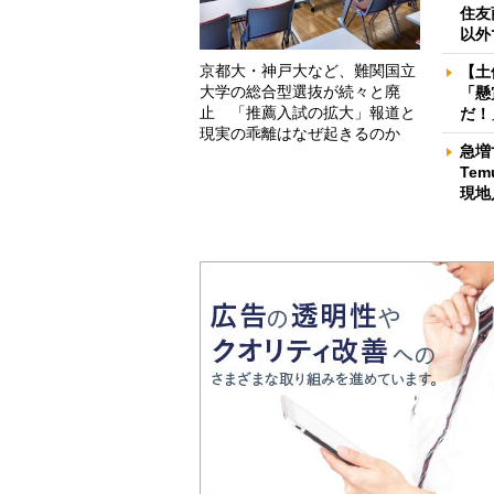
住友
以外
京都大・神戸大など、難関国立
【土
大学の総合型選抜が続々と廃
「懸
止 「推薦入試の拡大」報道と
だ！
現実の乖離はなぜ起きるのか
急増
Te
現地