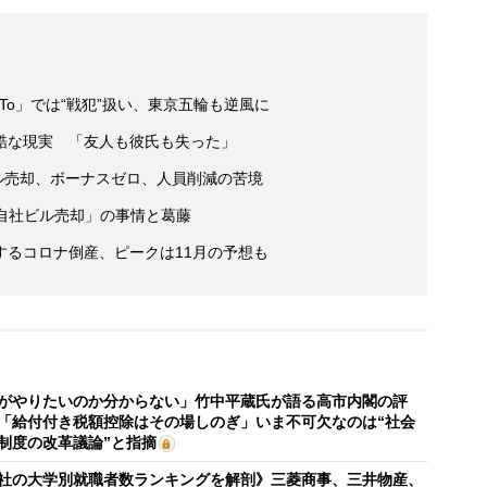
 To」では“戦犯”扱い、東京五輪も逆風に
酷な現実 「友人も彼氏も失った」
ル売却、ボーナスゼロ、人員削減の苦境
自社ビル売却」の事情と葛藤
するコロナ倒産、ピークは11月の予想も
がやりたいのか分からない」竹中平蔵氏が語る高市内閣の評
「給付付き税額控除はその場しのぎ」いま不可欠なのは“社会
制度の改革議論”と指摘
社の大学別就職者数ランキングを解剖》三菱商事、三井物産、