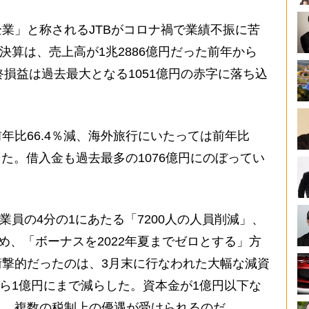
業」と称されるJTBがコロナ禍で業績不振に苦
結決算は、売上高が1兆2886億円だった前年から
最終損益は過去最大となる1051億円の赤字に落ち込
比66.4％減、海外旅行にいたっては前年比
った。借入金も過去最多の1076億円にのぼってい
員の4分の1にあたる「7200人の人員削減」、
め、「ボーナスを2022年夏までゼロとする」方
撃的だったのは、3月末に行なわれた大幅な減資
から1億円にまで減らした。資本金が1億円以下な
れ、複数の税制上の優遇が受けられるのだ。