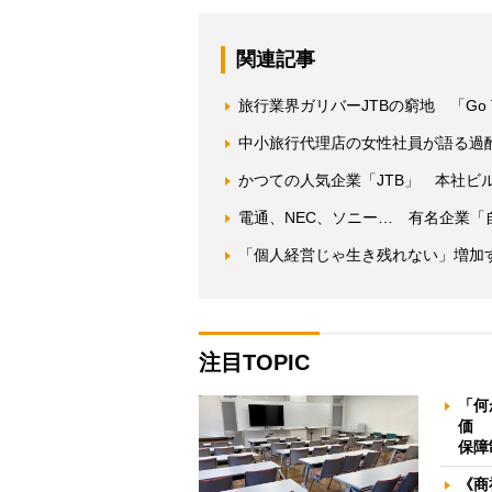
関連記事
旅行業界ガリバーJTBの窮地 「Go
中小旅行代理店の女性社員が語る過
かつての人気企業「JTB」 本社ビ
電通、NEC、ソニー… 有名企業「
「個人経営じゃ生き残れない」増加
注目TOPIC
「何
価 
保障
《商