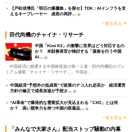
【戸松信博氏「明日の爆騰株」を探せ】TDK：AIインフラを支
えるキープレーヤー 成長の再評…
一覧を見る
田代尚機のチャイナ・リサーチ
中国「Kimi K3」の衝撃に世界はどう対応するの
か？ 米財務長官が検討する「蒸留を行う中国
AI…
中国経済に精通する中国株投資の第一人者・田代尚機氏のプレ
ミアム連載「チャイナ・リサーチ」。中国企…
中国経済“予想外の低成長”で政策のテコ入れ必至か 経済運営
方針の修正で成長加速が予想さ…
“AI革命”で爆発的な需要拡大が見込まれる「CXO」とは何
か？ 高い競争力を持つ中国の医薬品…
一覧を見る
「みんなで大家さん」配当ストップ騒動の内幕