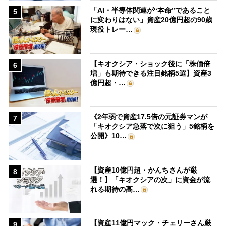
「AI・半導体関連が“本命”であること
5
に変わりはない」資産20億円超の90歳
現役トレー…
【キオクシア・ショック後に「株価倍
6
増」も期待できる注目銘柄5選】資産3
億円超・…
《2年弱で資産17.5倍の元証券マンが
7
「キオクシア急落で次に狙う」5銘柄を
公開》10…
【資産10億円超・かんちさんが厳
8
選！】「キオクシアの次」に資金が流
れる期待の高…
【資産11億円マック・チェリーさん厳
9