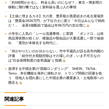
「約5時間かかるし、料金も高いのになぜ？」東京～博多間の
移動に飛行機ではなく新幹線を選ぶ人の事情
【土俵に埋まるカネ】大の里、豊昇龍が黒星続きの名古屋場所
は「懸賞金2826万円」が下位力士に渡り「今日はみんなで焼肉
だ！」 金星4個配給で協会は年96万円の支出増に
小学生に人気の「シール流通事情」に変調 「ボンドロ」は依
然品薄状態が続くが、模倣品や類似品が大量流通し一部で値崩
れ 「選別が本格化する時代に」
「何がやりたいのか分からない」竹中平蔵氏が語る高市内閣の
評価 「給付付き税額控除はその場しのぎ」いま不可欠なの
は“社会保障制度の改革議論”と指摘
急増する中国企業の“国籍ロンダリング” SHEIN、TikTok、
Temu…本社機能を海外に移転させ、トランプ関税の回避を狙
う 現地人を隠れ蓑にした中国企業の農業参入・土地取得への
懸念も
関連記事