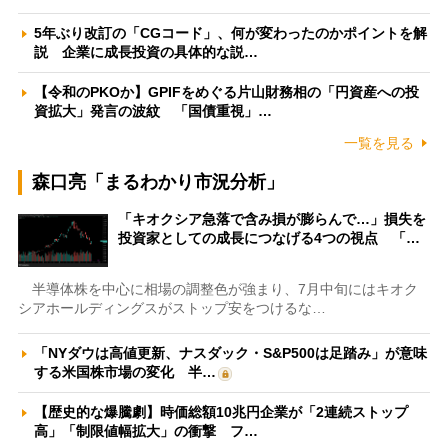
5年ぶり改訂の「CGコード」、何が変わったのかポイントを解
説 企業に成長投資の具体的な説…
【令和のPKOか】GPIFをめぐる片山財務相の「円資産への投
資拡大」発言の波紋 「国債重視」…
一覧を見る
森口亮「まるわかり市況分析」
「キオクシア急落で含み損が膨らんで…」損失を
投資家としての成長につなげる4つの視点 「…
半導体株を中心に相場の調整色が強まり、7月中旬にはキオク
シアホールディングスがストップ安をつけるな…
「NYダウは高値更新、ナスダック・S&P500は足踏み」が意味
する米国株市場の変化 半…
【歴史的な爆騰劇】時価総額10兆円企業が「2連続ストップ
高」「制限値幅拡大」の衝撃 フ…