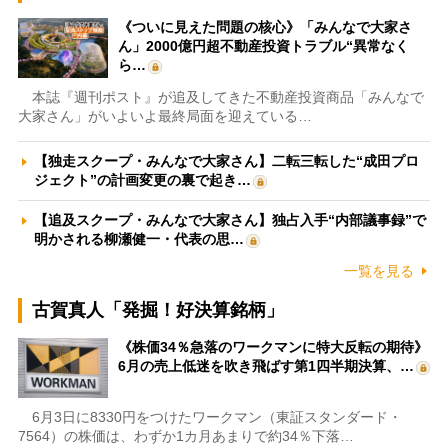
《ついに見えた問題の核心》「みんなで大家さ
ん」2000億円超不動産投資トラブル“異常なく
ら…
本誌『週刊ポスト』が追及してきた不動産投資商品「みんなで
大家さん」がいよいよ最終局面を迎えている…
【独走スクープ・みんなで大家さん】二転三転した“成田プロ
ジェクト”の計画変更の裏で起き…
【追及スクープ・みんなで大家さん】独占入手“内部議事録”で
明かされる柳瀬健一・代表の思…
一覧を見る
古賀真人「発掘！好決算銘柄」
《株価34％急落のワークマンに特大反転の期待》
6月の売上低迷を吹き飛ばす第1四半期決算、…
6月3日に8330円をつけたワークマン（東証スタンダード・
7564）の株価は、わずか1カ月あまりで約34％下落…