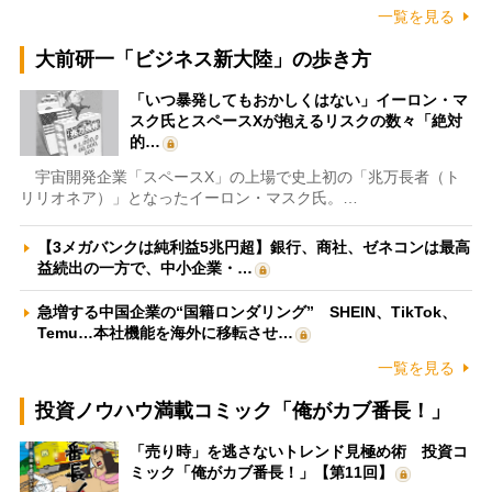
一覧を見る
大前研一「ビジネス新大陸」の歩き方
「いつ暴発してもおかしくはない」イーロン・マ
スク氏とスペースXが抱えるリスクの数々「絶対
的…
宇宙開発企業「スペースX」の上場で史上初の「兆万長者（ト
リリオネア）」となったイーロン・マスク氏。…
【3メガバンクは純利益5兆円超】銀行、商社、ゼネコンは最高
益続出の一方で、中小企業・…
急増する中国企業の“国籍ロンダリング” SHEIN、TikTok、
Temu…本社機能を海外に移転させ…
一覧を見る
投資ノウハウ満載コミック「俺がカブ番長！」
「売り時」を逃さないトレンド見極め術 投資コ
ミック「俺がカブ番長！」【第11回】