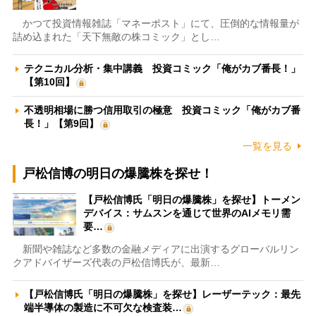
かつて投資情報雑誌「マネーポスト」にて、圧倒的な情報量が
詰め込まれた「天下無敵の株コミック」とし…
テクニカル分析・集中講義 投資コミック「俺がカブ番長！」
【第10回】
不透明相場に勝つ信用取引の極意 投資コミック「俺がカブ番
長！」【第9回】
一覧を見る
戸松信博の明日の爆騰株を探せ！
【戸松信博氏「明日の爆騰株」を探せ】トーメン
デバイス：サムスンを通じて世界のAIメモリ需
要…
新聞や雑誌など多数の金融メディアに出演するグローバルリン
クアドバイザーズ代表の戸松信博氏が、最新…
【戸松信博氏「明日の爆騰株」を探せ】レーザーテック：最先
端半導体の製造に不可欠な検査装…