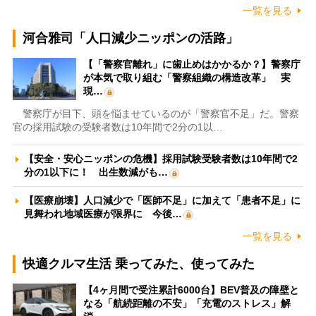
一覧を見る
河合雅司「人口減少ニッポンの活路」
【「警察官離れ」に歯止めはかかるか？】警察庁
が本気で取り組む「警察組織の構造改革」 実
現…
警察庁が目下、頭を悩ませているのが「警察官不足」だ。警察
官の採用試験の受験者数は10年間で2分の1以…
【安全・安心ニッポンの危機】採用試験受験者数は10年間で2
分の1以下に！ 出生数減がも…
【医療崩壊】人口減少で「医師不足」に加えて「患者不足」に
見舞われ地域医療が限界に 今後…
一覧を見る
快適クルマ生活 乗ってみた、使ってみた
【4ヶ月間で受注累計6000台】BEV普及の障壁と
なる「航続距離の不安」「充電のストレス」解