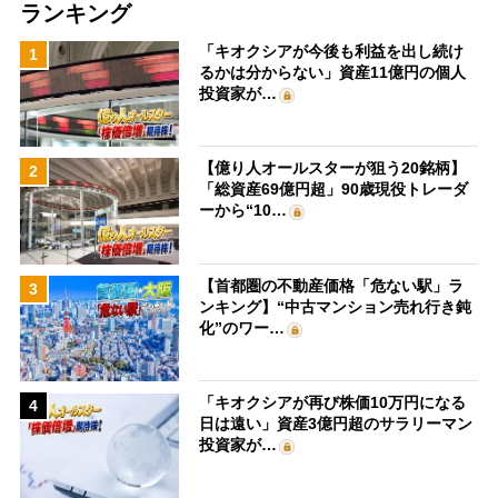
ランキング
「キオクシアが今後も利益を出し続け
1
るかは分からない」資産11億円の個人
投資家が…
【億り人オールスターが狙う20銘柄】
2
「総資産69億円超」90歳現役トレーダ
ーから“10…
【首都圏の不動産価格「危ない駅」ラ
3
ンキング】“中古マンション売れ行き鈍
化”のワー…
「キオクシアが再び株価10万円になる
4
日は遠い」資産3億円超のサラリーマン
投資家が…