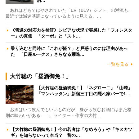
消…
あれほどもてはやされていた「EV（BEV）シフト」の潮流も、
最近では減速基調になっているように見える。…
《雪道の対応力を検証》シビアな状況で実感した「フォレスタ
ー」の真価 「ターボ」と「スト…
乗り込むと同時に「これが軽？」と戸惑うのには理由があっ
た 「日産ルークス」さらなる躍進…
一覧を見る
大竹聡の「昼酒御免！」
【大竹聡の昼酒御免！】「ネグローニ」「山崎」
「マンハッタン」新宿三丁目の隠れ家バーで1…
お酒はいつ飲んでもいいものだが、昼から飲むお酒にはまた格
別の味わいがある――。ライター・作家の大竹…
【大竹聡の昼酒御免！】今の若者は「なめろう」や「キヌカツ
ギ」を知らないって本当？ 昔の…