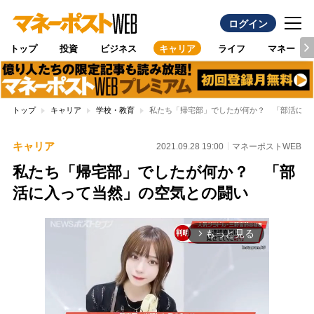
ログイン
トップ
投資
ビジネス
キャリア
ライフ
マネー
トップ
キャリア
学校・教育
私たち「帰宅部」でしたが何か？ 「部活に入
キャリア
2021.09.28 19:00
マネーポストWEB
私たち「帰宅部」でしたが何か？ 「部
活に入って当然」の空気との闘い
もっと見る
arrow_forward_ios