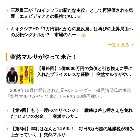
三菱重工が「AIインフラの新たな主役」として再評価される気
運 エヌビディアとの提携でAI…
キオクシアHD「7万円割れからの急反発」は再びの上昇局面へ
の反転シグナルか？ 市場のムー…
一覧を見る
突然マルサがやって来た！
【最終回】1億6000万円の負債と引き換えに手に
入れたプライスレスな経験 ｜ 突然マルサがや…
2009年12月に発行された元FXトレーダー・磯貝清明氏の著書
『突然マルサがやって来た！～FXで10億円稼い…
【第9回】もう一度FXでリベンジ！ 種銭は差し押さえを免れ
た”ヒミツのお金” ｜ 突然マルサ…
【第8回】年利はなんと14.6％！ 毎日5万円超の延滞税が積み
上がっていく ｜ 突然マルサ…