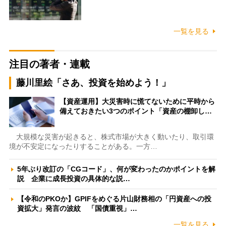
一覧を見る
注目の著者・連載
藤川里絵「さあ、投資を始めよう！」
【資産運用】大災害時に慌てないために平時から
備えておきたい3つのポイント「資産の棚卸し…
大規模な災害が起きると、株式市場が大きく動いたり、取引環
境が不安定になったりすることがある。一方…
5年ぶり改訂の「CGコード」、何が変わったのかポイントを解
説 企業に成長投資の具体的な説…
【令和のPKOか】GPIFをめぐる片山財務相の「円資産への投
資拡大」発言の波紋 「国債重視」…
一覧を見る