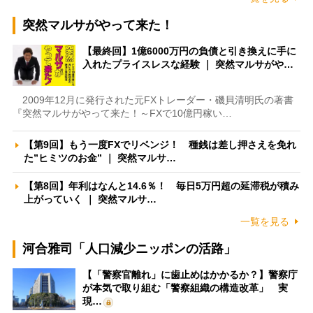
突然マルサがやって来た！
【最終回】1億6000万円の負債と引き換えに手に
入れたプライスレスな経験 ｜ 突然マルサがや…
2009年12月に発行された元FXトレーダー・磯貝清明氏の著書
『突然マルサがやって来た！～FXで10億円稼い…
【第9回】もう一度FXでリベンジ！ 種銭は差し押さえを免れ
た”ヒミツのお金” ｜ 突然マルサ…
【第8回】年利はなんと14.6％！ 毎日5万円超の延滞税が積み
上がっていく ｜ 突然マルサ…
一覧を見る
河合雅司「人口減少ニッポンの活路」
【「警察官離れ」に歯止めはかかるか？】警察庁
が本気で取り組む「警察組織の構造改革」 実
現…