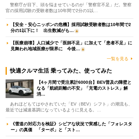
警察庁が目下、頭を悩ませているのが「警察官不足」だ。警察
官の採用試験の受験者数は10年間で2分の1以…
【安全・安心ニッポンの危機】採用試験受験者数は10年間で2
分の1以下に！ 出生数減がも…
【医療崩壊】人口減少で「医師不足」に加えて「患者不足」に
見舞われ地域医療が限界に 今後…
一覧を見る
快適クルマ生活 乗ってみた、使ってみた
【4ヶ月間で受注累計6000台】BEV普及の障壁と
なる「航続距離の不安」「充電のストレス」解
消…
あれほどもてはやされていた「EV（BEV）シフト」の潮流も、
最近では減速基調になっているように見える。…
《雪道の対応力を検証》シビアな状況で実感した「フォレスタ
ー」の真価 「ターボ」と「スト…