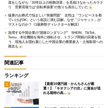
資をしながら「20年以上の粉飾決算」を見抜けなかったカラク
リ 営業現場では“自転車操業”の焦りも表出していた
猛暑のお葬式で悩ましい“喪服問題” 女性は「ワンピースを着
ていけばOK」という俗説に潜む誤解、なぜ「ジャケット」が
マストなのか？《1級葬祭ディレクターが解説》
急増する中国企業の“国籍ロンダリング” SHEIN、TikTok、
Temu…本社機能を海外に移転させ、トランプ関税の回避を狙
う 現地人を隠れ蓑にした中国企業の農業参入・土地取得への
懸念も
関連記事
ランキング
【資産10億円超・かんちさんが厳
1
選！】「キオクシアの次」に資金が流
れる期待の高…