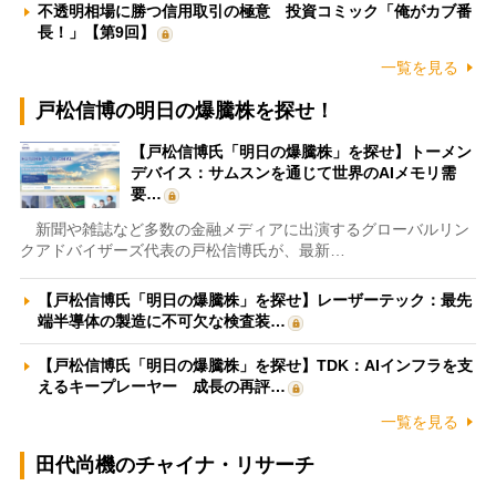
不透明相場に勝つ信用取引の極意 投資コミック「俺がカブ番
長！」【第9回】
一覧を見る
戸松信博の明日の爆騰株を探せ！
【戸松信博氏「明日の爆騰株」を探せ】トーメン
デバイス：サムスンを通じて世界のAIメモリ需
要…
新聞や雑誌など多数の金融メディアに出演するグローバルリン
クアドバイザーズ代表の戸松信博氏が、最新…
【戸松信博氏「明日の爆騰株」を探せ】レーザーテック：最先
端半導体の製造に不可欠な検査装…
【戸松信博氏「明日の爆騰株」を探せ】TDK：AIインフラを支
えるキープレーヤー 成長の再評…
一覧を見る
田代尚機のチャイナ・リサーチ