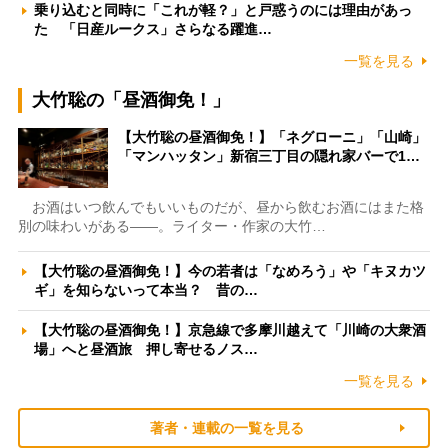
乗り込むと同時に「これが軽？」と戸惑うのには理由があっ
た 「日産ルークス」さらなる躍進…
一覧を見る
大竹聡の「昼酒御免！」
【大竹聡の昼酒御免！】「ネグローニ」「山崎」
「マンハッタン」新宿三丁目の隠れ家バーで1…
お酒はいつ飲んでもいいものだが、昼から飲むお酒にはまた格
別の味わいがある――。ライター・作家の大竹…
【大竹聡の昼酒御免！】今の若者は「なめろう」や「キヌカツ
ギ」を知らないって本当？ 昔の…
【大竹聡の昼酒御免！】京急線で多摩川越えて「川崎の大衆酒
場」へと昼酒旅 押し寄せるノス…
一覧を見る
著者・連載の一覧を見る