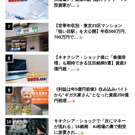
投資家が…
【世帯年収別・東京23区マンション
7
「狙い目駅」を大公開】年収500万円、
700万円で…
【キオクシア・ショック後に「株価倍
8
増」も期待できる注目銘柄5選】資産3
億円超・…
《利益は年5億円前後》住み込みバイト
9
から“ギガ大家さん”となった資産200億
円税理…
キオクシア・ショックで「次にマネー
10
が流れる」16銘柄 AI相場の裏で割安
に放置され…