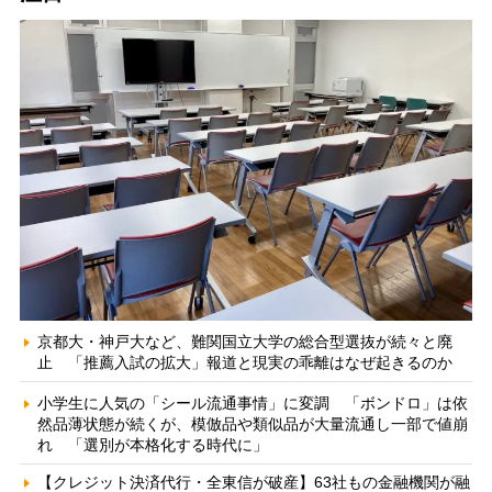
京都大・神戸大など、難関国立大学の総合型選抜が続々と廃
止 「推薦入試の拡大」報道と現実の乖離はなぜ起きるのか
小学生に人気の「シール流通事情」に変調 「ボンドロ」は依
然品薄状態が続くが、模倣品や類似品が大量流通し一部で値崩
れ 「選別が本格化する時代に」
【クレジット決済代行・全東信が破産】63社もの金融機関が融