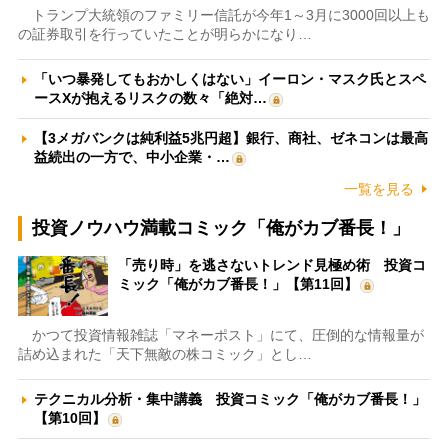
トランプ大統領のファミリー信託が今年1～3月に3000回以上も
の証券取引を行っていたことが明らかになり…
「いつ暴発してもおかしくはない」イーロン・マスク氏とスペ
ースXが抱えるリスクの数々「絶対…
【3メガバンクは純利益5兆円超】銀行、商社、ゼネコンは最高
益続出の一方で、中小企業・…
一覧を見る
投資ノウハウ満載コミック「俺がカブ番長！」
「売り時」を逃さないトレンド見極め術 投資コ
ミック「俺がカブ番長！」【第11回】
かつて投資情報雑誌「マネーポスト」にて、圧倒的な情報量が
詰め込まれた「天下無敵の株コミック」とし…
テクニカル分析・集中講義 投資コミック「俺がカブ番長！」
【第10回】