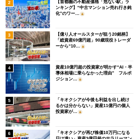
【首都圏の不動産価格「危ない駅」ラ
2
ンキング】“中古マンション売れ行き鈍
化”のワー…
【億り人オールスターが狙う20銘柄】
3
「総資産69億円超」90歳現役トレーダ
ーから“10…
資産10億円超の投資家が明かす“AI・半
4
導体相場に乗らなかった理由” フルポ
ジション…
「キオクシアが今後も利益を出し続け
5
るかは分からない」資産11億円の個人
投資家が…
「キオクシアが再び株価10万円になる
6
日は遠い」資産3億円超のサラリーマン