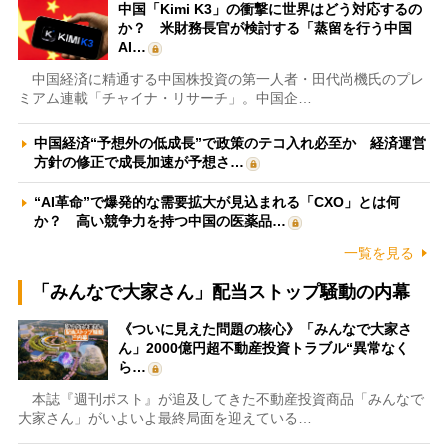
中国「Kimi K3」の衝撃に世界はどう対応するの
か？ 米財務長官が検討する「蒸留を行う中国
AI…
中国経済に精通する中国株投資の第一人者・田代尚機氏のプレ
ミアム連載「チャイナ・リサーチ」。中国企…
中国経済“予想外の低成長”で政策のテコ入れ必至か 経済運営
方針の修正で成長加速が予想さ…
“AI革命”で爆発的な需要拡大が見込まれる「CXO」とは何
か？ 高い競争力を持つ中国の医薬品…
一覧を見る
「みんなで大家さん」配当ストップ騒動の内幕
《ついに見えた問題の核心》「みんなで大家さ
ん」2000億円超不動産投資トラブル“異常なく
ら…
本誌『週刊ポスト』が追及してきた不動産投資商品「みんなで
大家さん」がいよいよ最終局面を迎えている…