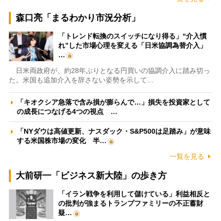
森口亮「まるわかり市況分析」
「トレンド転換のスイッチになり得る」“介入慣
れ”した市場心理を変える「日米協調為替介入」
…
日米両政府が、約28年ぶりとなる円買いの協調介入に踏み切っ
た。米国も追加介入を辞さない姿勢を示して…
「キオクシア急落で含み損が膨らんで…」損失を投資家として
の成長につなげる4つの視点 …
「NYダウは高値更新、ナスダック・S&P500は足踏み」が意味
する米国株市場の変化 半…
一覧を見る
大前研一「ビジネス新大陸」の歩き方
「イラン戦争を利用して儲けている」利益相反と
の批判が強まるトランプファミリーの不正蓄財
疑…