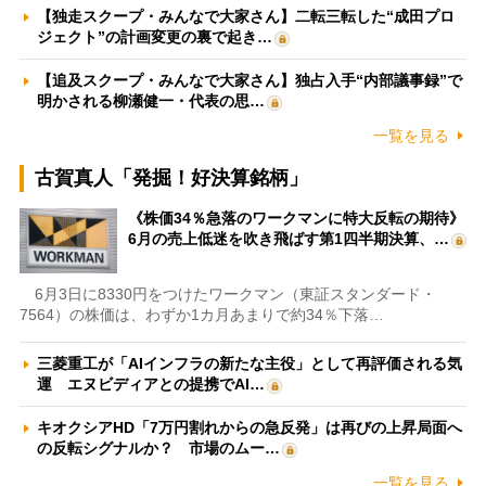
【独走スクープ・みんなで大家さん】二転三転した“成田プロ
ジェクト”の計画変更の裏で起き…
【追及スクープ・みんなで大家さん】独占入手“内部議事録”で
明かされる柳瀬健一・代表の思…
一覧を見る
古賀真人「発掘！好決算銘柄」
《株価34％急落のワークマンに特大反転の期待》
6月の売上低迷を吹き飛ばす第1四半期決算、…
6月3日に8330円をつけたワークマン（東証スタンダード・
7564）の株価は、わずか1カ月あまりで約34％下落…
三菱重工が「AIインフラの新たな主役」として再評価される気
運 エヌビディアとの提携でAI…
キオクシアHD「7万円割れからの急反発」は再びの上昇局面へ
の反転シグナルか？ 市場のムー…
一覧を見る