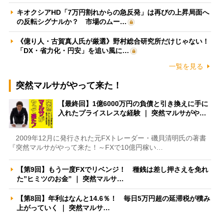
キオクシアHD「7万円割れからの急反発」は再びの上昇局面へ
の反転シグナルか？ 市場のムー…
《億り人・古賀真人氏が厳選》野村総合研究所だけじゃない！
「DX・省力化・円安」を追い風に…
一覧を見る
突然マルサがやって来た！
【最終回】1億6000万円の負債と引き換えに手に
入れたプライスレスな経験 ｜ 突然マルサがや…
2009年12月に発行された元FXトレーダー・磯貝清明氏の著書
『突然マルサがやって来た！～FXで10億円稼い…
【第9回】もう一度FXでリベンジ！ 種銭は差し押さえを免れ
た”ヒミツのお金” ｜ 突然マルサ…
【第8回】年利はなんと14.6％！ 毎日5万円超の延滞税が積み
上がっていく ｜ 突然マルサ…