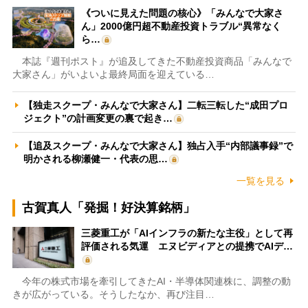
《ついに見えた問題の核心》「みんなで大家さ
ん」2000億円超不動産投資トラブル“異常なく
ら…
本誌『週刊ポスト』が追及してきた不動産投資商品「みんなで
大家さん」がいよいよ最終局面を迎えている…
【独走スクープ・みんなで大家さん】二転三転した“成田プロ
ジェクト”の計画変更の裏で起き…
【追及スクープ・みんなで大家さん】独占入手“内部議事録”で
明かされる柳瀬健一・代表の思…
一覧を見る
古賀真人「発掘！好決算銘柄」
三菱重工が「AIインフラの新たな主役」として再
評価される気運 エヌビディアとの提携でAIデ…
今年の株式市場を牽引してきたAI・半導体関連株に、調整の動
きが広がっている。そうしたなか、再び注目…