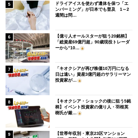
ドライアイスを使わず遺体を保つ「エ
5
ンバーミング」が日本でも普及 1～2
週間は問…
【億り人オールスターが狙う20銘柄】
6
「総資産69億円超」90歳現役トレーダ
ーから“10…
「キオクシアが再び株価10万円になる
7
日は遠い」資産3億円超のサラリーマン
投資家が…
【キオクシア・ショックの後に狙う5銘
8
柄】イベント投資家の億り人・羽根英
樹氏が厳…
【世帯年収別・東京23区マンション
9