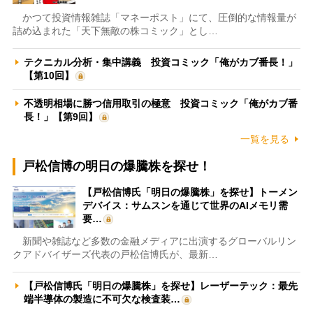
かつて投資情報雑誌「マネーポスト」にて、圧倒的な情報量が
詰め込まれた「天下無敵の株コミック」とし…
テクニカル分析・集中講義 投資コミック「俺がカブ番長！」
【第10回】
不透明相場に勝つ信用取引の極意 投資コミック「俺がカブ番
長！」【第9回】
一覧を見る
戸松信博の明日の爆騰株を探せ！
【戸松信博氏「明日の爆騰株」を探せ】トーメン
デバイス：サムスンを通じて世界のAIメモリ需
要…
新聞や雑誌など多数の金融メディアに出演するグローバルリン
クアドバイザーズ代表の戸松信博氏が、最新…
【戸松信博氏「明日の爆騰株」を探せ】レーザーテック：最先
端半導体の製造に不可欠な検査装…