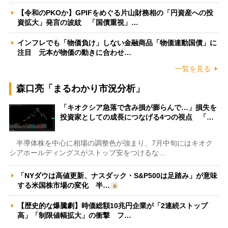
【令和のPKOか】GPIFをめぐる片山財務相の「円資産への投
資拡大」発言の波紋 「国債重視」…
インフレでも「物価負け」しない金融商品「物価連動国債」に
注目 元本が物価の動きに合わせ…
一覧を見る
森口亮「まるわかり市況分析」
「キオクシア急落で含み損が膨らんで…」損失を
投資家としての成長につなげる4つの視点 「…
半導体株を中心に相場の調整色が強まり、7月中旬にはキオク
シアホールディングスがストップ安をつけるな…
「NYダウは高値更新、ナスダック・S&P500は足踏み」が意味
する米国株市場の変化 半…
【歴史的な爆騰劇】時価総額10兆円企業が「2連続ストップ
高」「制限値幅拡大」の衝撃 フ…