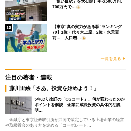
「狙い目駅」を大公開】年収500万円、
700万円で…
【東京“真の実力がある駅”ランキング
10
70】1位・代々木上原、2位・水天宮
前… 人口増…
一覧を見る
注目の著者・連載
藤川里絵「さあ、投資を始めよう！」
5年ぶり改訂の「CGコード」、何が変わったのか
ポイントを解説 企業に成長投資の具体的な説
明…
金融庁と東京証券取引所が共同で策定している上場企業の経営
や取締役会のあり方を定める「コーポレート…