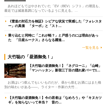
あれほどもてはやされていた「EV（BEV）シフト」の潮流も、
最近では減速基調になっているように見える。…
《雪道の対応力を検証》シビアな状況で実感した「フォレスタ
ー」の真価 「ターボ」と「スト…
乗り込むと同時に「これが軽？」と戸惑うのには理由があっ
た 「日産ルークス」さらなる躍進…
一覧を見る
大竹聡の「昼酒御免！」
【大竹聡の昼酒御免！】「ネグローニ」「山崎」
「マンハッタン」新宿三丁目の隠れ家バーで1…
お酒はいつ飲んでもいいものだが、昼から飲むお酒にはまた格
別の味わいがある――。ライター・作家の大竹…
【大竹聡の昼酒御免！】今の若者は「なめろう」や「キヌカツ
ギ」を知らないって本当？ 昔の…