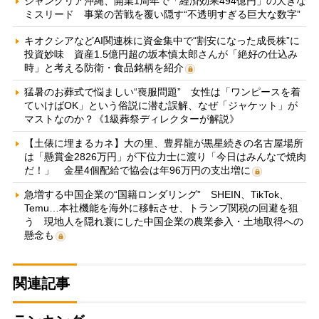
ジャングリア沖縄、開業1周年で「経済効果494億円」の大きな
ミスリード 事業の苦戦を覆い隠す“不透明すぎる巨大な数字”
キオクシアなどAI関連株に資金集中で“割安になった成長株”に
投資妙味 資産1.5億円超の坂本慎太郎さんが「絶好の仕込み
時」と考える防衛・食品銘柄を紹介
猛暑のお葬式で悩ましい“喪服問題” 女性は「ワンピースを着
ていけばOK」という俗説に潜む誤解、なぜ「ジャケット」が
マストなのか？《1級葬祭ディレクターが解説》
【土俵に埋まるカネ】大の里、豊昇龍が黒星続きの名古屋場所
は「懸賞金2826万円」が下位力士に渡り「今日はみんなで焼肉
だ！」 金星4個配給で協会は年96万円の支出増に
急増する中国企業の“国籍ロンダリング” SHEIN、TikTok、
Temu…本社機能を海外に移転させ、トランプ関税の回避を狙
う 現地人を隠れ蓑にした中国企業の農業参入・土地取得への
懸念も
関連記事