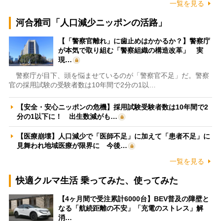
一覧を見る
河合雅司「人口減少ニッポンの活路」
【「警察官離れ」に歯止めはかかるか？】警察庁
が本気で取り組む「警察組織の構造改革」 実
現…
警察庁が目下、頭を悩ませているのが「警察官不足」だ。警察
官の採用試験の受験者数は10年間で2分の1以…
【安全・安心ニッポンの危機】採用試験受験者数は10年間で2
分の1以下に！ 出生数減がも…
【医療崩壊】人口減少で「医師不足」に加えて「患者不足」に
見舞われ地域医療が限界に 今後…
一覧を見る
快適クルマ生活 乗ってみた、使ってみた
【4ヶ月間で受注累計6000台】BEV普及の障壁と
なる「航続距離の不安」「充電のストレス」解
消…