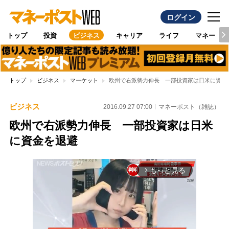
ログイン
トップ
投資
ビジネス
キャリア
ライフ
マネー
トップ
ビジネス
マーケット
欧州で右派勢力伸長 一部投資家は日米に資金
ビジネス
2016.09.27 07:00
マネーポスト（雑誌）
欧州で右派勢力伸長 一部投資家は日米
に資金を退避
もっと見る
arrow_forward_ios