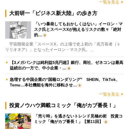
一覧を見る
大前研一「ビジネス新大陸」の歩き方
「いつ暴発してもおかしくはない」イーロン・マ
スク氏とスペースXが抱えるリスクの数々「絶対
的…
宇宙開発企業「スペースX」の上場で史上初の「兆万長者（ト
リリオネア）」となったイーロン・マスク氏。…
【3メガバンクは純利益5兆円超】銀行、商社、ゼネコンは最高
益続出の一方で、中小企業・…
急増する中国企業の“国籍ロンダリング” SHEIN、TikTok、
Temu…本社機能を海外に移転させ…
一覧を見る
投資ノウハウ満載コミック「俺がカブ番長！」
「売り時」を逃さないトレンド見極め術 投資コ
ミック「俺がカブ番長！」【第11回】