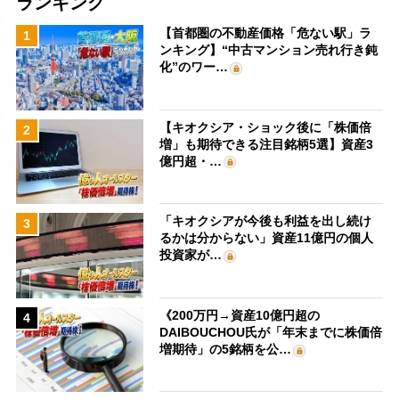
ランキング
【首都圏の不動産価格「危ない駅」ラ
1
ンキング】“中古マンション売れ行き鈍
化”のワー…
【キオクシア・ショック後に「株価倍
2
増」も期待できる注目銘柄5選】資産3
億円超・…
「キオクシアが今後も利益を出し続け
3
るかは分からない」資産11億円の個人
投資家が…
《200万円→資産10億円超の
4
DAIBOUCHOU氏が「年末までに株価倍
増期待」の5銘柄を公…