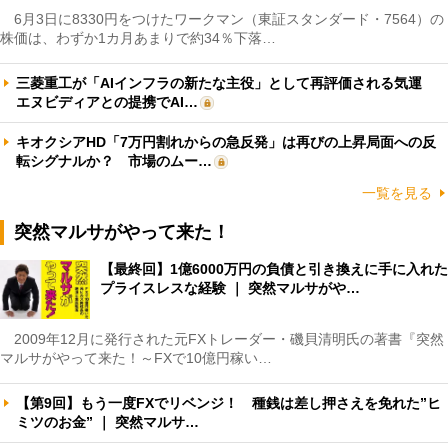
6月3日に8330円をつけたワークマン（東証スタンダード・7564）の
株価は、わずか1カ月あまりで約34％下落…
三菱重工が「AIインフラの新たな主役」として再評価される気運
エヌビディアとの提携でAI…
キオクシアHD「7万円割れからの急反発」は再びの上昇局面への反
転シグナルか？ 市場のムー…
一覧を見る
突然マルサがやって来た！
【最終回】1億6000万円の負債と引き換えに手に入れた
プライスレスな経験 ｜ 突然マルサがや…
2009年12月に発行された元FXトレーダー・磯貝清明氏の著書『突然
マルサがやって来た！～FXで10億円稼い…
【第9回】もう一度FXでリベンジ！ 種銭は差し押さえを免れた”ヒ
ミツのお金” ｜ 突然マルサ…