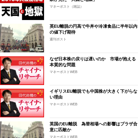
マネーポスト（雑誌）
英EU離脱の円高で牛丼や冷凍食品に半年以内
の値下げ期待
週刊ポスト
なぜ日本株の戻りは遅いのか 市場が抱える
本質的な問題
マネーポストWEB
イギリスEU離脱でも中国株が大きく下がらな
い理由
マネーポストWEB
英国のEU離脱 為替相場への影響はプラザ合
意に匹敵か
マネーポストWEB