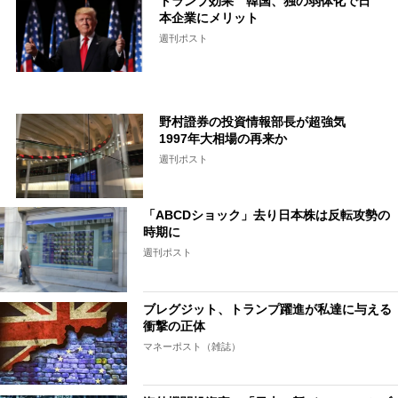
トランプ効果 韓国、独の弱体化で日
本企業にメリット
週刊ポスト
野村證券の投資情報部長が超強気
1997年大相場の再来か
週刊ポスト
「ABCDショック」去り日本株は反転攻勢の
時期に
週刊ポスト
ブレグジット、トランプ躍進が私達に与える
衝撃の正体
マネーポスト（雑誌）