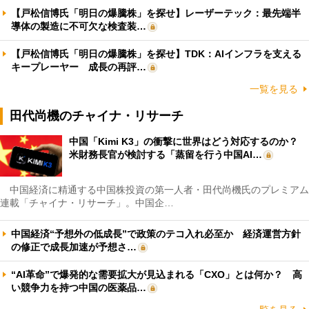
【戸松信博氏「明日の爆騰株」を探せ】レーザーテック：最先端半
導体の製造に不可欠な検査装…
【戸松信博氏「明日の爆騰株」を探せ】TDK：AIインフラを支える
キープレーヤー 成長の再評…
一覧を見る
田代尚機のチャイナ・リサーチ
中国「Kimi K3」の衝撃に世界はどう対応するのか？
米財務長官が検討する「蒸留を行う中国AI…
中国経済に精通する中国株投資の第一人者・田代尚機氏のプレミアム
連載「チャイナ・リサーチ」。中国企…
中国経済“予想外の低成長”で政策のテコ入れ必至か 経済運営方針
の修正で成長加速が予想さ…
“AI革命”で爆発的な需要拡大が見込まれる「CXO」とは何か？ 高
い競争力を持つ中国の医薬品…