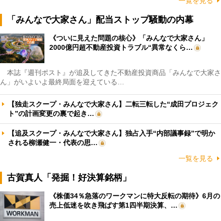
一覧を見る
「みんなで大家さん」配当ストップ騒動の内幕
《ついに見えた問題の核心》「みんなで大家さん」
2000億円超不動産投資トラブル“異常なくら…
本誌『週刊ポスト』が追及してきた不動産投資商品「みんなで大家さ
ん」がいよいよ最終局面を迎えている…
【独走スクープ・みんなで大家さん】二転三転した“成田プロジェク
ト”の計画変更の裏で起き…
【追及スクープ・みんなで大家さん】独占入手“内部議事録”で明か
される柳瀬健一・代表の思…
一覧を見る
古賀真人「発掘！好決算銘柄」
《株価34％急落のワークマンに特大反転の期待》6月の
売上低迷を吹き飛ばす第1四半期決算、…