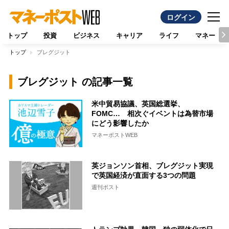
ログイン
トップ
投資
ビジネス
キャリア
ライフ
マネー
トップ
ブレグジット
ブレグジット の記事一覧
米中貿易協議、英国総選挙、
FOMC… 相次ぐイベントは為替市場
にどう影響したか
マネーポストWEB
英ジョンソン首相、ブレグジット実現
で英国経済が直面する3つの問題
週刊ポスト