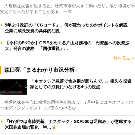
大規模な災害が起きると、株式市場が大きく動いたり、取引環境が不
安定になったりすることがある。一方…
5年ぶり改訂の「CGコード」、何が変わったのかポイントを解説
企業に成長投資の具体的な説…
【令和のPKOか】GPIFをめぐる片山財務相の「円資産への投資拡
大」発言の波紋 「国債重視」…
一覧を見る
森口亮「まるわかり市況分析」
「キオクシア急落で含み損が膨らんで…」損失を投資
家としての成長につなげる4つの視点 「…
半導体株を中心に相場の調整色が強まり、7月中旬にはキオクシアホ
ールディングスがストップ安をつけるな…
「NYダウは高値更新、ナスダック・S&P500は足踏み」が意味する
米国株市場の変化 半…