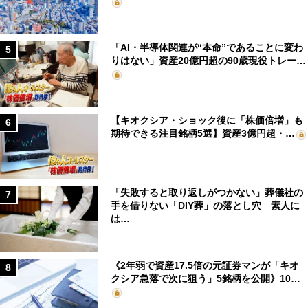
「AI・半導体関連が“本命”であることに変わ
5
りはない」資産20億円超の90歳現役トレー…
【キオクシア・ショック後に「株価倍増」も
6
期待できる注目銘柄5選】資産3億円超・…
「失敗すると取り返しがつかない」葬儀社の
7
手を借りない「DIY葬」の落とし穴 素人に
は…
《2年弱で資産17.5倍の元証券マンが「キオ
8
クシア急落で次に狙う」5銘柄を公開》10…