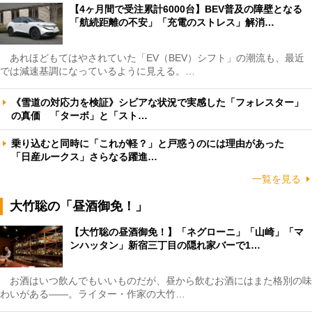
【4ヶ月間で受注累計6000台】BEV普及の障壁となる
「航続距離の不安」「充電のストレス」解消…
あれほどもてはやされていた「EV（BEV）シフト」の潮流も、最近
では減速基調になっているように見える。…
《雪道の対応力を検証》シビアな状況で実感した「フォレスター」
の真価 「ターボ」と「スト…
乗り込むと同時に「これが軽？」と戸惑うのには理由があった
「日産ルークス」さらなる躍進…
一覧を見る
大竹聡の「昼酒御免！」
【大竹聡の昼酒御免！】「ネグローニ」「山崎」「マ
ンハッタン」新宿三丁目の隠れ家バーで1…
お酒はいつ飲んでもいいものだが、昼から飲むお酒にはまた格別の味
わいがある――。ライター・作家の大竹…