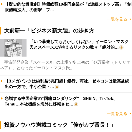
【歴史的な爆騰劇】時価総額10兆円企業が「2連続ストップ高」「制
限値幅拡大」の衝撃 フ…
一覧を見る
大前研一「ビジネス新大陸」の歩き方
「いつ暴発してもおかしくはない」イーロン・マスク
氏とスペースXが抱えるリスクの数々「絶対的…
宇宙開発企業「スペースX」の上場で史上初の「兆万長者（トリリオ
ネア）」となったイーロン・マスク氏。…
【3メガバンクは純利益5兆円超】銀行、商社、ゼネコンは最高益続
出の一方で、中小企業・…
急増する中国企業の“国籍ロンダリング” SHEIN、TikTok、
Temu…本社機能を海外に移転させ…
一覧を見る
投資ノウハウ満載コミック「俺がカブ番長！」