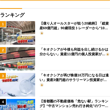
ランキング
【億り人オールスターが狙う20銘柄】「総資
1
産69億円超」90歳現役トレーダーから“10…
「キオクシアが今後も利益を出し続けるかは
2
分からない」資産11億円の個人投資家が…
「キオクシアが再び株価10万円になる日は遠
3
い」資産3億円超のサラリーマン投資家が…
【首都圏の不動産価格「危ない駅」ランキン
4
グ】“中古マンション売れ行き鈍化”のワー…