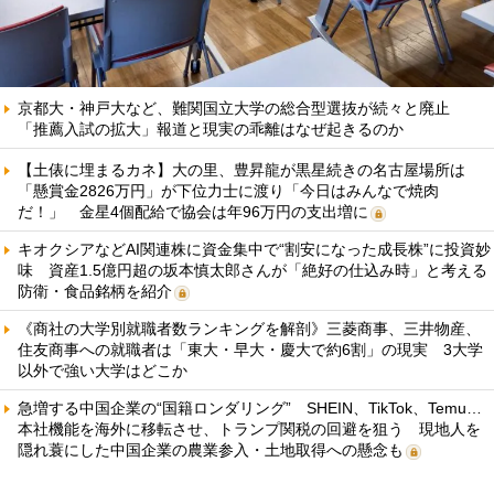
京都大・神戸大など、難関国立大学の総合型選抜が続々と廃止
「推薦入試の拡大」報道と現実の乖離はなぜ起きるのか
【土俵に埋まるカネ】大の里、豊昇龍が黒星続きの名古屋場所は
「懸賞金2826万円」が下位力士に渡り「今日はみんなで焼肉
だ！」 金星4個配給で協会は年96万円の支出増に
キオクシアなどAI関連株に資金集中で“割安になった成長株”に投資妙
味 資産1.5億円超の坂本慎太郎さんが「絶好の仕込み時」と考える
防衛・食品銘柄を紹介
《商社の大学別就職者数ランキングを解剖》三菱商事、三井物産、
住友商事への就職者は「東大・早大・慶大で約6割」の現実 3大学
以外で強い大学はどこか
急増する中国企業の“国籍ロンダリング” SHEIN、TikTok、Temu…
本社機能を海外に移転させ、トランプ関税の回避を狙う 現地人を
隠れ蓑にした中国企業の農業参入・土地取得への懸念も