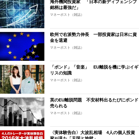
海外機関投資家 「日本の新ディフェンシブ
銘柄は最強だ」
マネーポスト（雑誌）
欧州で右派勢力伸長 一部投資家は日米に資
金を退避
マネーポスト（雑誌）
「ポンド」「音楽」 EU離脱を機に学ぶイギ
リスの知識
マネーポスト（雑誌）
英のEU離脱問題 不安材料出るたびにポンド
売られる
マネーポスト（雑誌）
〈実体験告白〉大波乱相場 4人の個人投資
家が見た「天国と地獄」