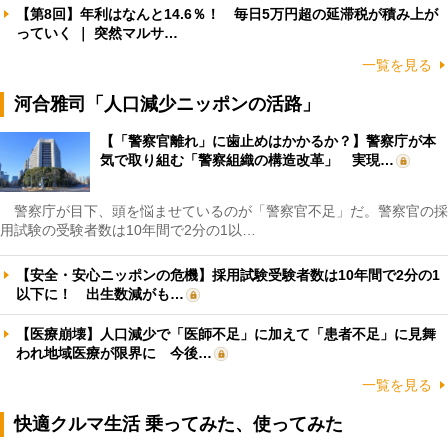
【第8回】年利はなんと14.6％！ 毎日5万円超の延滞税が積み上が
っていく ｜ 突然マルサ…
一覧を見る
河合雅司「人口減少ニッポンの活路」
【「警察官離れ」に歯止めはかかるか？】警察庁が本
気で取り組む「警察組織の構造改革」 実現…
警察庁が目下、頭を悩ませているのが「警察官不足」だ。警察官の採
用試験の受験者数は10年間で2分の1以…
【安全・安心ニッポンの危機】採用試験受験者数は10年間で2分の1
以下に！ 出生数減がも…
【医療崩壊】人口減少で「医師不足」に加えて「患者不足」に見舞
われ地域医療が限界に 今後…
一覧を見る
快適クルマ生活 乗ってみた、使ってみた