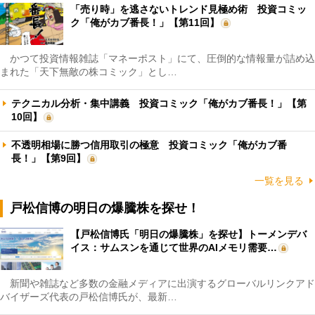
「売り時」を逃さないトレンド見極め術 投資コミッ
ク「俺がカブ番長！」【第11回】
かつて投資情報雑誌「マネーポスト」にて、圧倒的な情報量が詰め込
まれた「天下無敵の株コミック」とし…
テクニカル分析・集中講義 投資コミック「俺がカブ番長！」【第
10回】
不透明相場に勝つ信用取引の極意 投資コミック「俺がカブ番
長！」【第9回】
一覧を見る
戸松信博の明日の爆騰株を探せ！
【戸松信博氏「明日の爆騰株」を探せ】トーメンデバ
イス：サムスンを通じて世界のAIメモリ需要…
新聞や雑誌など多数の金融メディアに出演するグローバルリンクアド
バイザーズ代表の戸松信博氏が、最新…