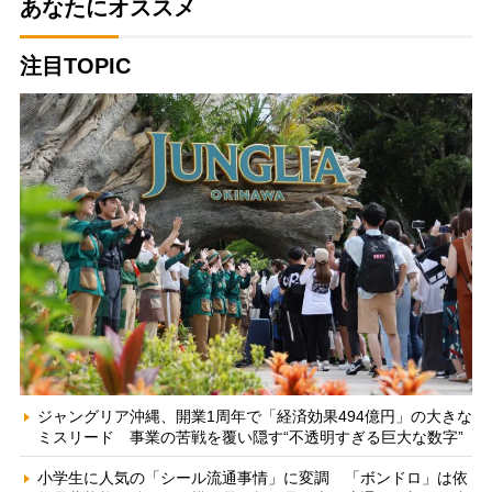
あなたにオススメ
注目TOPIC
ジャングリア沖縄、開業1周年で「経済効果494億円」の大きな
ミスリード 事業の苦戦を覆い隠す“不透明すぎる巨大な数字”
小学生に人気の「シール流通事情」に変調 「ボンドロ」は依