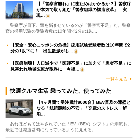
【「警察官離れ」に歯止めはかかるか？】警察庁
が本気で取り組む「警察組織の構造改革」 実
現…
警察庁が目下、頭を悩ませているのが「警察官不足」だ。警察
官の採用試験の受験者数は10年間で2分の1以…
【安全・安心ニッポンの危機】採用試験受験者数は10年間で2
分の1以下に！ 出生数減がも…
【医療崩壊】人口減少で「医師不足」に加えて「患者不足」に
見舞われ地域医療が限界に 今後…
一覧を見る
快適クルマ生活 乗ってみた、使ってみた
【4ヶ月間で受注累計6000台】BEV普及の障壁と
なる「航続距離の不安」「充電のストレス」解
消…
あれほどもてはやされていた「EV（BEV）シフト」の潮流も、
最近では減速基調になっているように見える。…