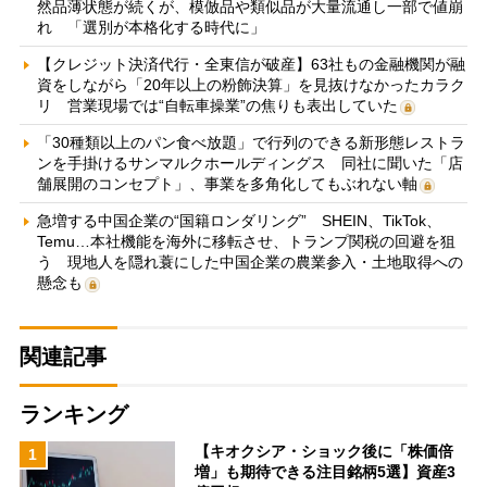
然品薄状態が続くが、模倣品や類似品が大量流通し一部で値崩
れ 「選別が本格化する時代に」
【クレジット決済代行・全東信が破産】63社もの金融機関が融
資をしながら「20年以上の粉飾決算」を見抜けなかったカラク
リ 営業現場では“自転車操業”の焦りも表出していた
「30種類以上のパン食べ放題」で行列のできる新形態レストラ
ンを手掛けるサンマルクホールディングス 同社に聞いた「店
舗展開のコンセプト」、事業を多角化してもぶれない軸
急増する中国企業の“国籍ロンダリング” SHEIN、TikTok、
Temu…本社機能を海外に移転させ、トランプ関税の回避を狙
う 現地人を隠れ蓑にした中国企業の農業参入・土地取得への
懸念も
関連記事
ランキング
【キオクシア・ショック後に「株価倍
1
増」も期待できる注目銘柄5選】資産3