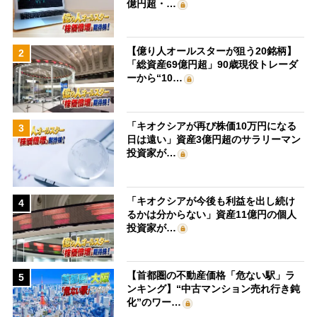
億円超・…
【億り人オールスターが狙う20銘柄】
2
「総資産69億円超」90歳現役トレーダ
ーから“10…
「キオクシアが再び株価10万円になる
3
日は遠い」資産3億円超のサラリーマン
投資家が…
「キオクシアが今後も利益を出し続け
4
るかは分からない」資産11億円の個人
投資家が…
【首都圏の不動産価格「危ない駅」ラ
5
ンキング】“中古マンション売れ行き鈍
化”のワー…