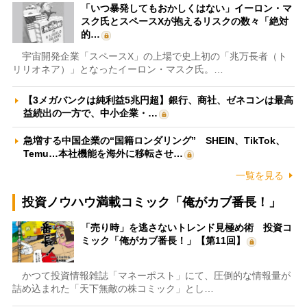
「いつ暴発してもおかしくはない」イーロン・マ
スク氏とスペースXが抱えるリスクの数々「絶対
的…
宇宙開発企業「スペースX」の上場で史上初の「兆万長者（ト
リリオネア）」となったイーロン・マスク氏。…
【3メガバンクは純利益5兆円超】銀行、商社、ゼネコンは最高
益続出の一方で、中小企業・…
急増する中国企業の“国籍ロンダリング” SHEIN、TikTok、
Temu…本社機能を海外に移転させ…
一覧を見る
投資ノウハウ満載コミック「俺がカブ番長！」
「売り時」を逃さないトレンド見極め術 投資コ
ミック「俺がカブ番長！」【第11回】
かつて投資情報雑誌「マネーポスト」にて、圧倒的な情報量が
詰め込まれた「天下無敵の株コミック」とし…