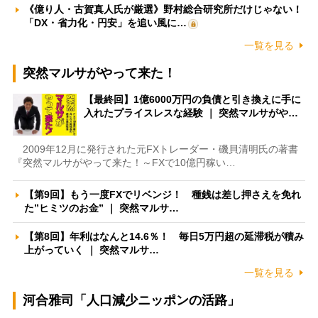
《億り人・古賀真人氏が厳選》野村総合研究所だけじゃない！
「DX・省力化・円安」を追い風に…
一覧を見る
突然マルサがやって来た！
【最終回】1億6000万円の負債と引き換えに手に
入れたプライスレスな経験 ｜ 突然マルサがや…
2009年12月に発行された元FXトレーダー・磯貝清明氏の著書
『突然マルサがやって来た！～FXで10億円稼い…
【第9回】もう一度FXでリベンジ！ 種銭は差し押さえを免れ
た”ヒミツのお金” ｜ 突然マルサ…
【第8回】年利はなんと14.6％！ 毎日5万円超の延滞税が積み
上がっていく ｜ 突然マルサ…
一覧を見る
河合雅司「人口減少ニッポンの活路」