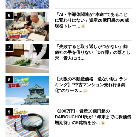
「AI・半導体関連が“本命”であること
6
に変わりはない」資産20億円超の90歳
現役トレー…
「失敗すると取り返しがつかない」葬
7
儀社の手を借りない「DIY葬」の落とし
穴 素人には…
【大阪の不動産価格「危ない駅」ラン
8
キング】“中古マンション売れ行き鈍
化”のワース…
《200万円→資産10億円超の
9
DAIBOUCHOU氏が「年末までに株価倍
増期待」の5銘柄を公…