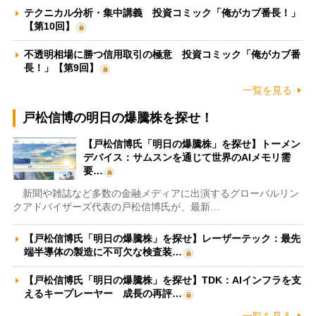
テクニカル分析・集中講義 投資コミック「俺がカブ番長！」
【第10回】
不透明相場に勝つ信用取引の極意 投資コミック「俺がカブ番
長！」【第9回】
一覧を見る
戸松信博の明日の爆騰株を探せ！
【戸松信博氏「明日の爆騰株」を探せ】トーメン
デバイス：サムスンを通じて世界のAIメモリ需
要…
新聞や雑誌など多数の金融メディアに出演するグローバルリン
クアドバイザーズ代表の戸松信博氏が、最新…
【戸松信博氏「明日の爆騰株」を探せ】レーザーテック：最先
端半導体の製造に不可欠な検査装…
【戸松信博氏「明日の爆騰株」を探せ】TDK：AIインフラを支
えるキープレーヤー 成長の再評…