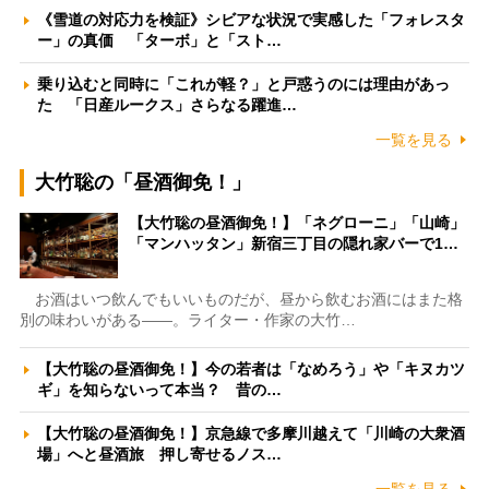
《雪道の対応力を検証》シビアな状況で実感した「フォレスタ
ー」の真価 「ターボ」と「スト…
乗り込むと同時に「これが軽？」と戸惑うのには理由があっ
た 「日産ルークス」さらなる躍進…
一覧を見る
大竹聡の「昼酒御免！」
【大竹聡の昼酒御免！】「ネグローニ」「山崎」
「マンハッタン」新宿三丁目の隠れ家バーで1…
お酒はいつ飲んでもいいものだが、昼から飲むお酒にはまた格
別の味わいがある――。ライター・作家の大竹…
【大竹聡の昼酒御免！】今の若者は「なめろう」や「キヌカツ
ギ」を知らないって本当？ 昔の…
【大竹聡の昼酒御免！】京急線で多摩川越えて「川崎の大衆酒
場」へと昼酒旅 押し寄せるノス…