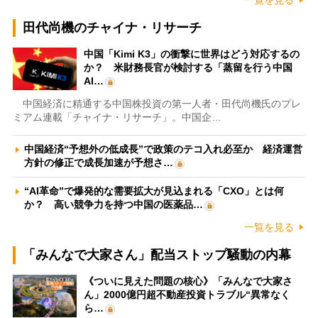
一覧を見る
田代尚機のチャイナ・リサーチ
中国「Kimi K3」の衝撃に世界はどう対応するの
か？ 米財務長官が検討する「蒸留を行う中国
AI…
中国経済に精通する中国株投資の第一人者・田代尚機氏のプレ
ミアム連載「チャイナ・リサーチ」。中国企…
中国経済“予想外の低成長”で政策のテコ入れ必至か 経済運営
方針の修正で成長加速が予想さ…
“AI革命”で爆発的な需要拡大が見込まれる「CXO」とは何
か？ 高い競争力を持つ中国の医薬品…
一覧を見る
「みんなで大家さん」配当ストップ騒動の内幕
《ついに見えた問題の核心》「みんなで大家さ
ん」2000億円超不動産投資トラブル“異常なく
ら…