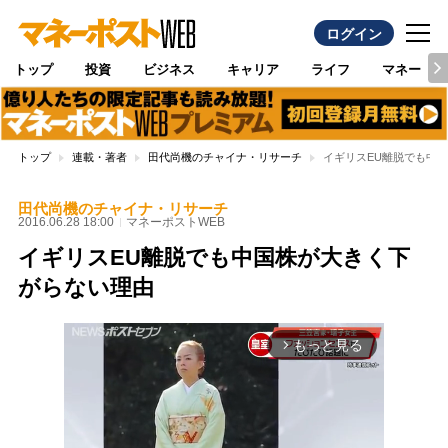
ログイン
トップ
投資
ビジネス
キャリア
ライフ
マネー
トップ
連載・著者
田代尚機のチャイナ・リサーチ
イギリスEU離脱でも中
田代尚機のチャイナ・リサーチ
2016.06.28 18:00
マネーポストWEB
イギリスEU離脱でも中国株が大きく下
がらない理由
もっと見る
arrow_forward_ios