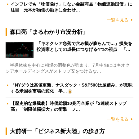
インフレでも「物価負け」しない金融商品「物価連動国債」に
注目 元本が物価の動きに合わせ…
一覧を見る
森口亮「まるわかり市況分析」
「キオクシア急落で含み損が膨らんで…」損失を
投資家としての成長につなげる4つの視点 「…
半導体株を中心に相場の調整色が強まり、7月中旬にはキオク
シアホールディングスがストップ安をつけるな…
「NYダウは高値更新、ナスダック・S&P500は足踏み」が意味
する米国株市場の変化 半…
【歴史的な爆騰劇】時価総額10兆円企業が「2連続ストップ
高」「制限値幅拡大」の衝撃 フ…
一覧を見る
大前研一「ビジネス新大陸」の歩き方