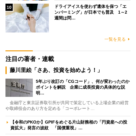
ドライアイスを使わず遺体を保つ「エ
10
ンバーミング」が日本でも普及 1～2
週間は問…
一覧を見る
注目の著者・連載
藤川里絵「さあ、投資を始めよう！」
5年ぶり改訂の「CGコード」、何が変わったのか
ポイントを解説 企業に成長投資の具体的な説
明…
金融庁と東京証券取引所が共同で策定している上場企業の経営
や取締役会のあり方を定める「コーポレート…
【令和のPKOか】GPIFをめぐる片山財務相の「円資産への投
資拡大」発言の波紋 「国債重視」…