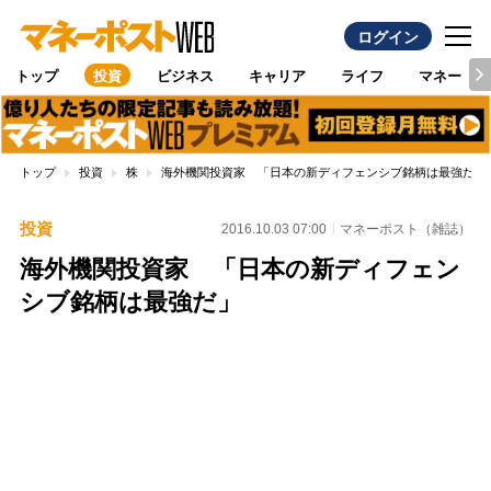
ログイン
トップ
投資
ビジネス
キャリア
ライフ
マネー
トップ
投資
株
海外機関投資家 「日本の新ディフェンシブ銘柄は最強だ」
投資
2016.10.03 07:00
マネーポスト（雑誌）
海外機関投資家 「日本の新ディフェン
シブ銘柄は最強だ」
Loaded
:
100.00%
/
Unmute