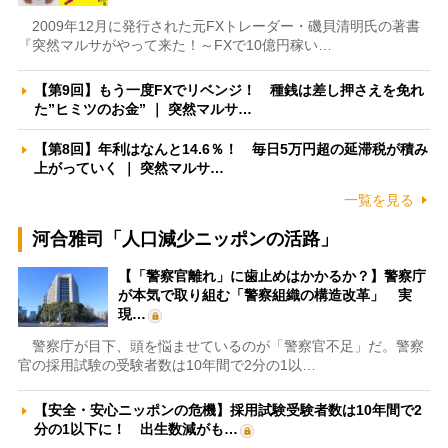
2009年12月に発行された元FXトレーダー・磯貝清明氏の著書
『突然マルサがやって来た！～FXで10億円稼い…
【第9回】もう一度FXでリベンジ！ 種銭は差し押さえを免れ
た”ヒミツのお金” ｜ 突然マルサ…
【第8回】年利はなんと14.6％！ 毎日5万円超の延滞税が積み
上がっていく ｜ 突然マルサ…
一覧を見る
河合雅司「人口減少ニッポンの活路」
【「警察官離れ」に歯止めはかかるか？】警察庁
が本気で取り組む「警察組織の構造改革」 実
現…
警察庁が目下、頭を悩ませているのが「警察官不足」だ。警察
官の採用試験の受験者数は10年間で2分の1以…
【安全・安心ニッポンの危機】採用試験受験者数は10年間で2
分の1以下に！ 出生数減がも…