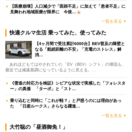
【医療崩壊】人口減少で「医師不足」に加えて「患者不足」に
見舞われ地域医療が限界に 今後…
一覧を見る
快適クルマ生活 乗ってみた、使ってみた
【4ヶ月間で受注累計6000台】BEV普及の障壁と
なる「航続距離の不安」「充電のストレス」解
消…
あれほどもてはやされていた「EV（BEV）シフト」の潮流も、
最近では減速基調になっているように見える。…
《雪道の対応力を検証》シビアな状況で実感した「フォレスタ
ー」の真価 「ターボ」と「スト…
乗り込むと同時に「これが軽？」と戸惑うのには理由があっ
た 「日産ルークス」さらなる躍進…
一覧を見る
大竹聡の「昼酒御免！」