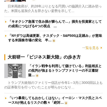
日米両政府が、約28年ぶりとなる円買いの協調介入に踏み切っ
た。米国も追加介入を辞さない姿勢を示して…
「キオクシア急落で含み損が膨らんで…」損失を投資家として
の成長につなげる4つの視点 …
「NYダウは高値更新、ナスダック・S&P500は足踏み」が意味
する米国株市場の変化 半…
一覧を見る
大前研一「ビジネス新大陸」の歩き方
「イラン戦争を利用して儲けている」利益相反と
の批判が強まるトランプファミリーの不正蓄財
疑…
トランプ大統領のファミリー信託が今年1～3月に3000回以上も
の証券取引を行っていたことが明らかになり…
「いつ暴発してもおかしくはない」イーロン・マスク氏とスペ
ースXが抱えるリスクの数々「絶対…