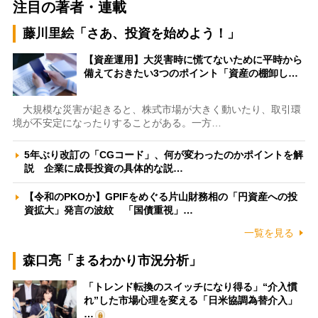
注目の著者・連載
藤川里絵「さあ、投資を始めよう！」
【資産運用】大災害時に慌てないために平時から
備えておきたい3つのポイント「資産の棚卸し…
大規模な災害が起きると、株式市場が大きく動いたり、取引環
境が不安定になったりすることがある。一方…
5年ぶり改訂の「CGコード」、何が変わったのかポイントを解
説 企業に成長投資の具体的な説…
【令和のPKOか】GPIFをめぐる片山財務相の「円資産への投
資拡大」発言の波紋 「国債重視」…
一覧を見る
森口亮「まるわかり市況分析」
「トレンド転換のスイッチになり得る」“介入慣
れ”した市場心理を変える「日米協調為替介入」
…