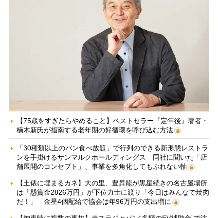
【75歳をすぎたらやめること】ベストセラー『定年後』著者・
楠木新氏が指南する老年期の好循環を呼び込む方法
「30種類以上のパン食べ放題」で行列のできる新形態レストラ
ンを手掛けるサンマルクホールディングス 同社に聞いた「店
舗展開のコンセプト」、事業を多角化してもぶれない軸
【土俵に埋まるカネ】大の里、豊昇龍が黒星続きの名古屋場所
は「懸賞金2826万円」が下位力士に渡り「今日はみんなで焼肉
だ！」 金星4個配給で協会は年96万円の支出増に
【納車時に複数の事故】テスラジャパン“多額のEV補助金”で注