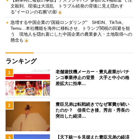
文殺到、現場は大混乱 トラブル続発の背後に見え隠れす
る“イーロンの右腕”の影
急増する中国企業の“国籍ロンダリング” SHEIN、TikTok、
Temu…本社機能を海外に移転させ、トランプ関税の回避を狙
う 現地人を隠れ蓑にした中国企業の農業参入・土地取得への
懸念も
ランキング
老舗遊技機メーカー・豊丸産業がパチ
1
ンコ事業停止の背景 大手と中小の格
差拡大に拍車…
豊臣兄弟は転戦続きでなぜ軍費が続い
2
たのか？ 信長亡き後、秀吉・秀長の
突出した経済…
【天下統一を見据えた豊臣兄弟の経済
3