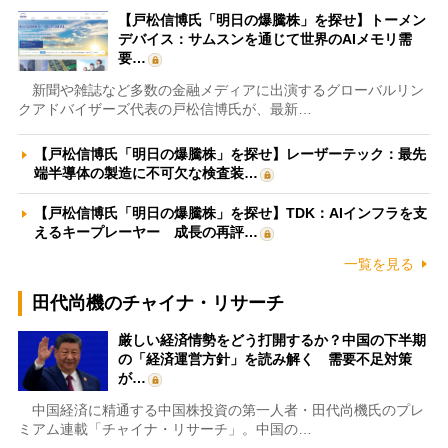
【戸松信博氏「明日の爆騰株」を探せ】トーメン
デバイス：サムスンを通じて世界のAIメモリ需
要…
新聞や雑誌など多数の金融メディアに出演するグローバルリン
クアドバイザーズ代表の戸松信博氏が、最新…
【戸松信博氏「明日の爆騰株」を探せ】レーザーテック：最先
端半導体の製造に不可欠な検査装…
【戸松信博氏「明日の爆騰株」を探せ】TDK：AIインフラを支
えるキープレーヤー 成長の再評…
一覧を見る
田代尚機のチャイナ・リサーチ
厳しい経済情勢をどう打開するか？中国の下半期
の「経済運営方針」を読み解く 需要不足対策
が…
中国経済に精通する中国株投資の第一人者・田代尚機氏のプレ
ミアム連載「チャイナ・リサーチ」。中国の…