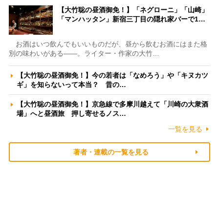
【大竹聡の昼酒御免！】「ネグローニ」「山崎」
「マンハッタン」新宿三丁目の隠れ家バーで1…
お酒はいつ飲んでもいいものだが、昼から飲むお酒にはまた格
別の味わいがある――。ライター・作家の大竹…
【大竹聡の昼酒御免！】今の若者は「なめろう」や「キヌカツ
ギ」を知らないって本当？ 昔の…
【大竹聡の昼酒御免！】京急線で多摩川越えて「川崎の大衆酒
場」へと昼酒旅 押し寄せるノス…
一覧を見る
著者・連載の一覧を見る