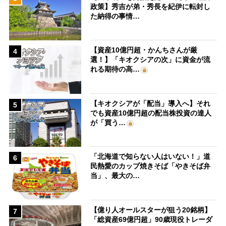
政策】秀吉が弟・秀長を紀伊に転封し
た納得の事情…
【資産10億円超・かんちさんが厳
4
選！】「キオクシアの次」に資金が流
れる期待の高…
【キオクシアが「配当」導入へ】それ
5
でも資産10億円超の配当株投資の達人
が「買う…
「北海道で知らない人はいない！」道
6
民熱愛のカップ焼きそば「やきそば弁
当」、最大の…
【億り人オールスターが狙う20銘柄】
7
「総資産69億円超」90歳現役トレーダ