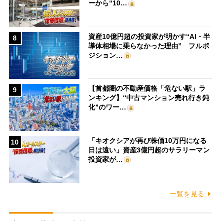
ーから“10…
資産10億円超の投資家が明かす“AI・半
8
導体相場に乗らなかった理由” フルポ
ジション…
【首都圏の不動産価格「危ない駅」ラ
9
ンキング】“中古マンション売れ行き鈍
化”のワー…
「キオクシアが再び株価10万円になる
10
日は遠い」資産3億円超のサラリーマン
投資家が…
一覧を見る