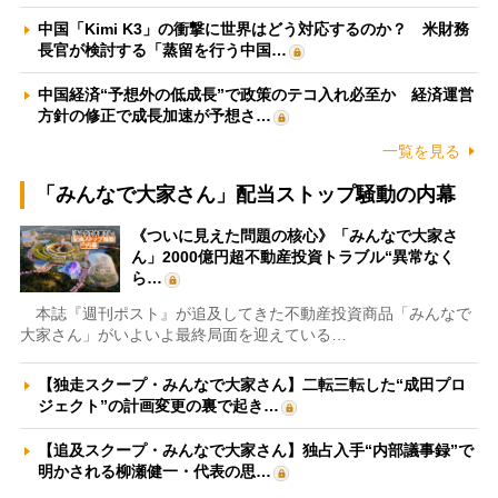
中国「Kimi K3」の衝撃に世界はどう対応するのか？ 米財務
長官が検討する「蒸留を行う中国…
中国経済“予想外の低成長”で政策のテコ入れ必至か 経済運営
方針の修正で成長加速が予想さ…
一覧を見る
「みんなで大家さん」配当ストップ騒動の内幕
《ついに見えた問題の核心》「みんなで大家さ
ん」2000億円超不動産投資トラブル“異常なく
ら…
本誌『週刊ポスト』が追及してきた不動産投資商品「みんなで
大家さん」がいよいよ最終局面を迎えている…
【独走スクープ・みんなで大家さん】二転三転した“成田プロ
ジェクト”の計画変更の裏で起き…
【追及スクープ・みんなで大家さん】独占入手“内部議事録”で
明かされる柳瀬健一・代表の思…