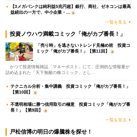
【3メガバンクは純利益5兆円超】銀行、商社、ゼネコンは最高
益続出の一方で、中小企業・…
一覧を見る
投資ノウハウ満載コミック「俺がカブ番長！」
「売り時」を逃さないトレンド見極め術 投資コ
ミック「俺がカブ番長！」【第11回】
かつて投資情報雑誌「マネーポスト」にて、圧倒的な情報量が
詰め込まれた「天下無敵の株コミック」とし…
テクニカル分析・集中講義 投資コミック「俺がカブ番長！」
【第10回】
不透明相場に勝つ信用取引の極意 投資コミック「俺がカブ番
長！」【第9回】
一覧を見る
戸松信博の明日の爆騰株を探せ！