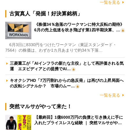
一覧を見る
古賀真人「発掘！好決算銘柄」
《株価34％急落のワークマンに特大反転の期待》
6月の売上低迷を吹き飛ばす第1四半期決算、…
6月3日に8330円をつけたワークマン（東証スタンダード・
7564）の株価は、わずか1カ月あまりで約34％下落…
三菱重工が「AIインフラの新たな主役」として再評価される気
運 エヌビディアとの提携でAI…
キオクシアHD「7万円割れからの急反発」は再びの上昇局面へ
の反転シグナルか？ 市場のムー…
一覧を見る
突然マルサがやって来た！
【最終回】1億6000万円の負債と引き換えに手に
入れたプライスレスな経験 ｜ 突然マルサがや…